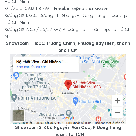
Hồ Chí Minh
ĐT/Zalo: 0933.118.799 – Email: info@noithatviva.vn
Xưởng SX 1: G35 Dương Thị Giang, P. Đông Hưng Thuận, Tp
Hồ Chí Minh
Xưởng SX 2: 551/156/37 KP7, Phường Tân Thới Hiệp, Tp Hồ Chí
Minh
Showroom 1: 160C Trường Chinh, Phường Bảy Hiền, thành
phố HCM
Showroom 2: 606 Nguyễn Văn Quá, P.Đông Hưng
Thuận, Tp HCM