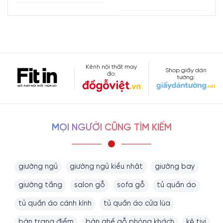
Kênh nội thất may
Shop giấy dán
đo:
tường:
MỌI NGƯỜI CŨNG TÌM KIẾM
giường ngủ
giường ngủ kiểu nhật
giường bay
giường tầng
salon gỗ
sofa gỗ
tủ quần áo
tủ quần áo cánh kính
tủ quần áo cửa lùa
bàn trang điểm
bàn ghế gỗ phòng khách
kệ tivi