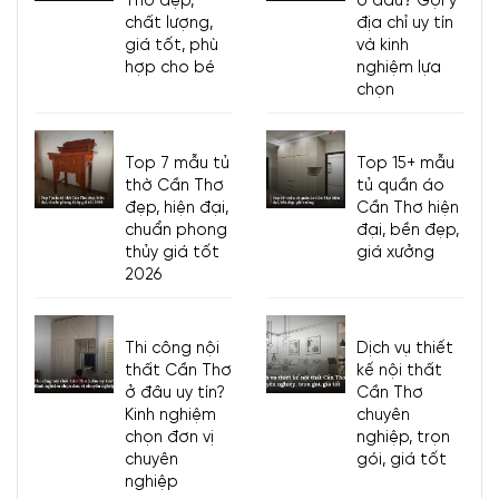
Thơ đẹp,
ở đâu? Gợi ý
chất lượng,
địa chỉ uy tín
giá tốt, phù
và kinh
hợp cho bé
nghiệm lựa
chọn
Top 7 mẫu tủ
Top 15+ mẫu
thờ Cần Thơ
tủ quần áo
đẹp, hiện đại,
Cần Thơ hiện
chuẩn phong
đại, bền đẹp,
thủy giá tốt
giá xưởng
2026
Thi công nội
Dịch vụ thiết
thất Cần Thơ
kế nội thất
ở đâu uy tín?
Cần Thơ
Kinh nghiệm
chuyên
chọn đơn vị
nghiệp, trọn
chuyên
gói, giá tốt
nghiệp