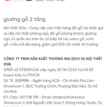
giường gỗ 2 tầng
Nội thất ViVa - Cung cấp các mặt hàng đồ gỗ nội thất giá
ưu đãi, nội thất phòng ngủ, đồ gỗ phòng khách, giường
ngủ, tủ quần áo, bàn ăn, tủ bếp, kệ tivi, salon gỗ, sofa
gỗ...mẫu mã đa dạng, giảm giá 30% tốt nhất thị trường
CÔNG TY TNHH SẢN XUẤT THƯƠNG MẠI DỊCH VỤ NỘI THẤT
VIVA
GPKD số 0316355048 cấp ngày 29/06/2020 tại Sở Kế
hoạch Đầu tư TPHCM
Số TK: 29299998 - Ngân hàng ACB - Chi nhánh Phú Lâm
Showroom 1: 160C Trường Chinh, Phường Bảy Hiền, Tp Hồ
Chí Minh
ĐT/Zalo: 0977.118.799 – Email: info@noithatviva.vn
Showroom 2: 606 Nguyễn Văn Quá, P. Đông Hưng Thuận, Tp