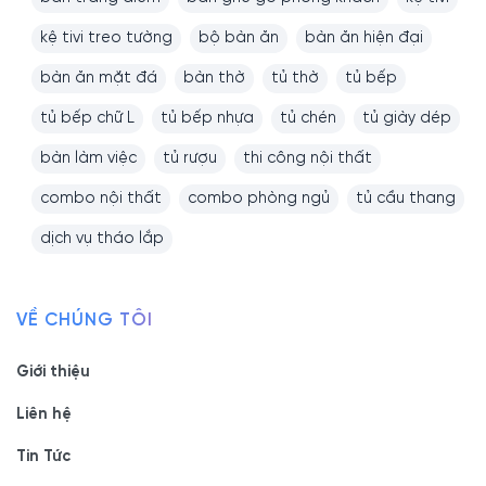
kệ tivi treo tường
bộ bàn ăn
bàn ăn hiện đại
bàn ăn mặt đá
bàn thờ
tủ thờ
tủ bếp
tủ bếp chữ L
tủ bếp nhựa
tủ chén
tủ giày dép
bàn làm việc
tủ rượu
thi công nội thất
combo nội thất
combo phòng ngủ
tủ cầu thang
dịch vụ tháo lắp
VỀ CHÚNG TÔI
Giới thiệu
Liên hệ
Tin Tức