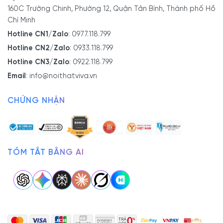
160C Trường Chinh, Phường 12, Quận Tân Bình, Thành phố Hồ
Chí Minh
Hotline CN1/Zalo
:
0977.118.799
Hotline CN2/Zalo
:
0933.118.799
Hotline CN3/Zalo
:
0922.118.799
Email
:
info@noithatviva.vn
CHỨNG NHẬN
TÓM TẮT BẰNG AI