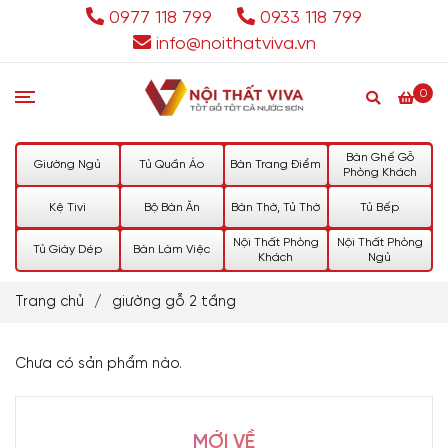
0977 118 799
0933 118 799
info@noithatviva.vn
0
Bàn Ghế Gỗ
Giường Ngủ
Tủ Quần Áo
Bàn Trang Điểm
Phòng Khách
Kệ Tivi
Bộ Bàn Ăn
Bàn Thờ, Tủ Thờ
Tủ Bếp
Nội Thất Phòng
Nội Thất Phòng
Tủ Giày Dép
Bàn Làm Việc
Khách
Ngủ
Trang chủ
/
giường gỗ 2 tầng
Chưa có sản phẩm nào.
MỚI VỀ