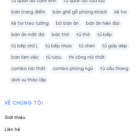
tủ quần áo cánh kính
tủ quần áo cửa lùa
bàn trang điểm
bàn ghế gỗ phòng khách
kệ tivi
kệ tivi treo tường
bộ bàn ăn
bàn ăn hiện đại
bàn ăn mặt đá
bàn thờ
tủ thờ
tủ bếp
tủ bếp chữ L
tủ bếp nhựa
tủ chén
tủ giày dép
bàn làm việc
tủ rượu
thi công nội thất
combo nội thất
combo phòng ngủ
tủ cầu thang
dịch vụ tháo lắp
VỀ CHÚNG TÔI
Giới thiệu
Liên hệ