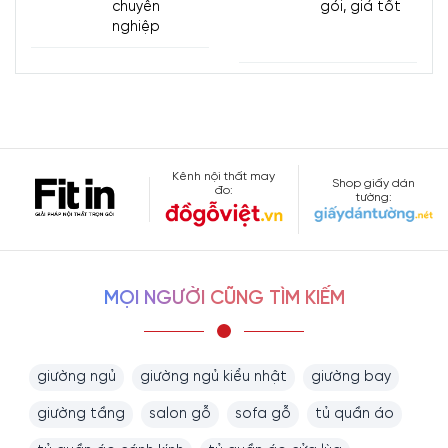
chuyên
gói, giá tốt
nghiệp
Kênh nội thất may
Shop giấy dán
đo:
tường:
MỌI NGƯỜI CŨNG TÌM KIẾM
giường ngủ
giường ngủ kiểu nhật
giường bay
giường tầng
salon gỗ
sofa gỗ
tủ quần áo