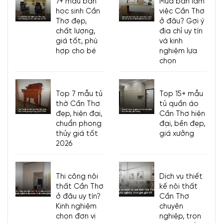
7+ mẫu bàn
Mua bàn làm
học sinh Cần
việc Cần Thơ
Thơ đẹp,
ở đâu? Gợi ý
chất lượng,
địa chỉ uy tín
giá tốt, phù
và kinh
hợp cho bé
nghiệm lựa
chọn
Top 7 mẫu tủ
Top 15+ mẫu
thờ Cần Thơ
tủ quần áo
đẹp, hiện đại,
Cần Thơ hiện
chuẩn phong
đại, bền đẹp,
thủy giá tốt
giá xưởng
2026
Thi công nội
Dịch vụ thiết
thất Cần Thơ
kế nội thất
ở đâu uy tín?
Cần Thơ
Kinh nghiệm
chuyên
chọn đơn vị
nghiệp, trọn