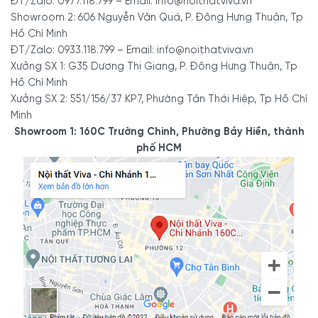
ĐT/Zalo: 0977.118.799 – Email: info@noithatviva.vn
Showroom 2: 606 Nguyễn Văn Quá, P. Đông Hưng Thuận, Tp
Hồ Chí Minh
ĐT/Zalo: 0933.118.799 – Email: info@noithatviva.vn
Xưởng SX 1: G35 Dương Thị Giang, P. Đông Hưng Thuận, Tp
Hồ Chí Minh
Xưởng SX 2: 551/156/37 KP7, Phường Tân Thới Hiệp, Tp Hồ Chí
Minh
Showroom 1: 160C Trường Chinh, Phường Bảy Hiền, thành
phố HCM