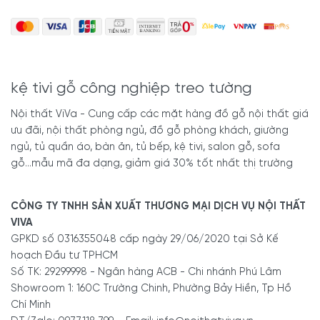
kệ tivi gỗ công nghiệp treo tường
Nội thất ViVa - Cung cấp các mặt hàng đồ gỗ nội thất giá
ưu đãi, nội thất phòng ngủ, đồ gỗ phòng khách, giường
ngủ, tủ quần áo, bàn ăn, tủ bếp, kệ tivi, salon gỗ, sofa
gỗ...mẫu mã đa dạng, giảm giá 30% tốt nhất thị trường
CÔNG TY TNHH SẢN XUẤT THƯƠNG MẠI DỊCH VỤ NỘI THẤT
VIVA
GPKD số 0316355048 cấp ngày 29/06/2020 tại Sở Kế
hoạch Đầu tư TPHCM
Số TK: 29299998 - Ngân hàng ACB - Chi nhánh Phú Lâm
Showroom 1: 160C Trường Chinh, Phường Bảy Hiền, Tp Hồ
Chí Minh