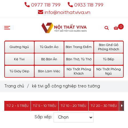
0977 118 799
0933 118 799
info@noithatviva.vn
0
Bàn Ghế Gỗ
Giường Ngủ
Tủ Quần Áo
Bàn Trang Điểm
Phòng Khách
Kệ Tivi
Bộ Bàn Ăn
Bàn Thờ, Tủ Thờ
Tủ Bếp
Nội Thất Phòng
Nội Thất Phòng
Tủ Giày Dép
Bàn Làm Việc
Khách
Ngủ
Trang chủ
/
kệ tivi gỗ công nghiệp treo tường
TỪ 2 - 5 TRIỆU
TỪ 5 - 10 TRIỆU
TỪ 10 - 20 TRIỆU
TỪ 20 - 30 TRIỆU
TỪ 3
Sắp xếp: