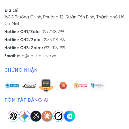
Địa chỉ
160C Trường Chinh, Phường 12, Quận Tân Bình, Thành phố Hồ
Chí Minh
Hotline CN1/Zalo
:
0977.118.799
Hotline CN2/Zalo
:
0933.118.799
Hotline CN3/Zalo
:
0922.118.799
Email
:
info@noithatviva.vn
CHỨNG NHẬN
TÓM TẮT BẰNG AI