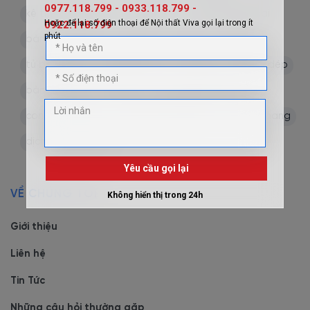
kệ tivi treo tường
bộ bàn ăn
bàn ăn hiện đại
bàn ăn mặt đá
bàn thờ
tủ thờ
tủ bếp
tủ bếp chữ L
tủ bếp nhựa
tủ chén
tủ giày dép
bàn làm việc
tủ rượu
thi công nội thất
combo nội thất
combo phòng ngủ
tủ cầu thang
dịch vụ tháo lắp
VỀ CHÚNG TÔI
Giới thiệu
Liên hệ
Tin Tức
Những câu hỏi thường gặp