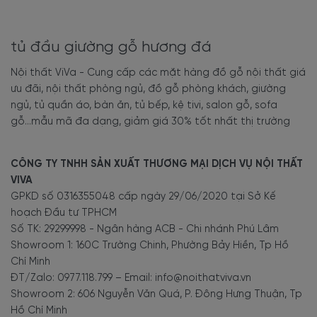
tủ đầu giường gỗ hương đá
Nội thất ViVa - Cung cấp các mặt hàng đồ gỗ nội thất giá
ưu đãi, nội thất phòng ngủ, đồ gỗ phòng khách, giường
ngủ, tủ quần áo, bàn ăn, tủ bếp, kệ tivi, salon gỗ, sofa
gỗ...mẫu mã đa dạng, giảm giá 30% tốt nhất thị trường
CÔNG TY TNHH SẢN XUẤT THƯƠNG MẠI DỊCH VỤ NỘI THẤT
VIVA
GPKD số 0316355048 cấp ngày 29/06/2020 tại Sở Kế
hoạch Đầu tư TPHCM
Số TK: 29299998 - Ngân hàng ACB - Chi nhánh Phú Lâm
Showroom 1: 160C Trường Chinh, Phường Bảy Hiền, Tp Hồ
Chí Minh
ĐT/Zalo: 0977.118.799 – Email: info@noithatviva.vn
Showroom 2: 606 Nguyễn Văn Quá, P. Đông Hưng Thuận, Tp
Hồ Chí Minh