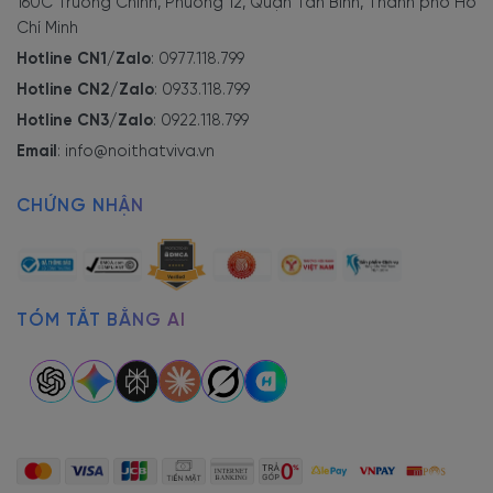
160C Trường Chinh, Phường 12, Quận Tân Bình, Thành phố Hồ
Chí Minh
Hotline CN1/Zalo
:
0977.118.799
Hotline CN2/Zalo
:
0933.118.799
Hotline CN3/Zalo
:
0922.118.799
Email
:
info@noithatviva.vn
CHỨNG NHẬN
TÓM TẮT BẰNG AI