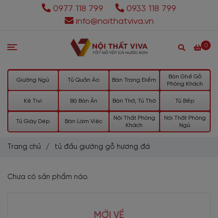
0977 118 799
0933 118 799
info@noithatviva.vn
0
Bàn Ghế Gỗ
Giường Ngủ
Tủ Quần Áo
Bàn Trang Điểm
Phòng Khách
Kệ Tivi
Bộ Bàn Ăn
Bàn Thờ, Tủ Thờ
Tủ Bếp
Nội Thất Phòng
Nội Thất Phòng
Tủ Giày Dép
Bàn Làm Việc
Khách
Ngủ
Trang chủ
/
tủ đầu giường gỗ hương đá
Chưa có sản phẩm nào.
MỚI VỀ