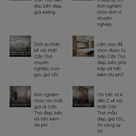
Cần Thơ hiện
ở đâu uy tín?
đại, bền đẹp,
Kinh nghiệm
giá xưởng
chọn đơn vị
chuyên
nghiệp
Dịch vụ thiết
Làm sao để
kế nội thất
chọn được tủ
Cần Thơ
bếp Cần Thơ
chuyên
đẹp, bền, phù
nghiệp, trọn
hợp và tiết
gói, giá tốt
kiệm chi phí?
Kinh nghiệm
Chi tiết từ A
chọn nội thất
đến Z về nội
giá rẻ Cần
thất Cần
Thơ đẹp, bền
Thơ: mẫu
và tiết kiệm
đẹp, giá tốt,
chi phí
thi công uy
tín