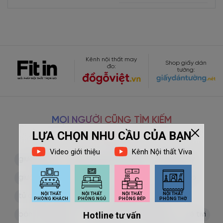
Kênh nội thất may
Shop giấy dán
đo:
tường:
MỌI NGƯỜI CŨNG TÌM KIẾM
giường ngủ
giường ngủ kiểu nhật
giường bay
giường tầng
salon gỗ
sofa gỗ
tủ quần áo
tủ quần áo cánh kính
tủ quần áo cửa lùa
bàn trang điểm
bàn ghế gỗ phòng khách
kệ tivi