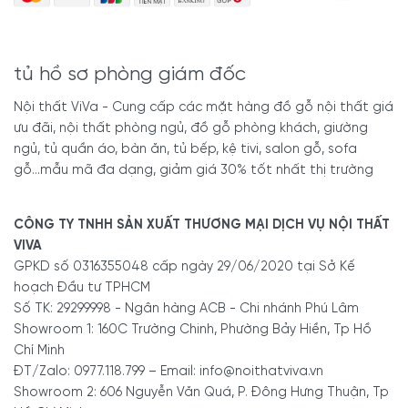
tủ hồ sơ phòng giám đốc
Nội thất ViVa - Cung cấp các mặt hàng đồ gỗ nội thất giá
ưu đãi, nội thất phòng ngủ, đồ gỗ phòng khách, giường
ngủ, tủ quần áo, bàn ăn, tủ bếp, kệ tivi, salon gỗ, sofa
gỗ...mẫu mã đa dạng, giảm giá 30% tốt nhất thị trường
CÔNG TY TNHH SẢN XUẤT THƯƠNG MẠI DỊCH VỤ NỘI THẤT
VIVA
GPKD số 0316355048 cấp ngày 29/06/2020 tại Sở Kế
hoạch Đầu tư TPHCM
Số TK: 29299998 - Ngân hàng ACB - Chi nhánh Phú Lâm
Showroom 1: 160C Trường Chinh, Phường Bảy Hiền, Tp Hồ
Chí Minh
ĐT/Zalo: 0977.118.799 – Email: info@noithatviva.vn
Showroom 2: 606 Nguyễn Văn Quá, P. Đông Hưng Thuận, Tp