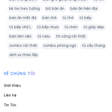
kệ tivi treo tường
bộ bàn ăn
bàn ăn hiện đại
bàn ăn mặt đá
bàn thờ
tủ thờ
tủ bếp
tủ bếp chữ L
tủ bếp nhựa
tủ chén
tủ giày dép
bàn làm việc
tủ rượu
thi công nội thất
combo nội thất
combo phòng ngủ
tủ cầu thang
dịch vụ tháo lắp
VỀ CHÚNG TÔI
Giới thiệu
Liên hệ
Tin Tức