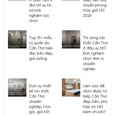
ở đâu? Gợi ý
đẹp, hiện đại,
địa chỉ uy tín
chuẩn phong
và kinh
thủy giá tốt
nghiệm lựa
2026
chọn
Top 15+ mẫu
Thi công nội
tủ quần áo
thất Cần Thơ
Cần Thơ hiện
ở đâu uy tín?
đại, bền đẹp,
Kinh nghiệm
giá xưởng
chọn đơn vị
chuyên
nghiệp
Dịch vụ thiết
Làm sao để
kế nội thất
chọn được tủ
Cần Thơ
bếp Cần Thơ
chuyên
đẹp, bền, phù
nghiệp, trọn
hợp và tiết
gói, giá tốt
kiệm chi phí?