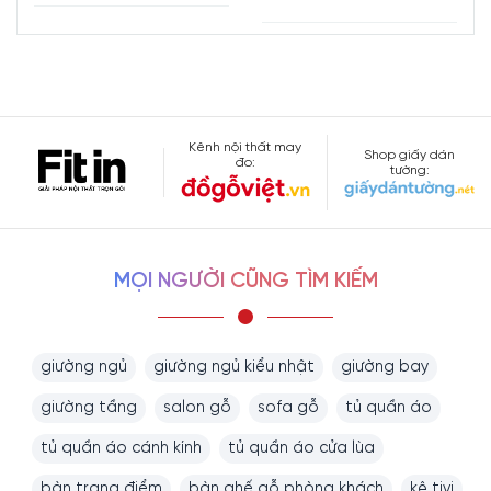
Kênh nội thất may
Shop giấy dán
đo:
tường:
MỌI NGƯỜI CŨNG TÌM KIẾM
giường ngủ
giường ngủ kiểu nhật
giường bay
giường tầng
salon gỗ
sofa gỗ
tủ quần áo
tủ quần áo cánh kính
tủ quần áo cửa lùa
bàn trang điểm
bàn ghế gỗ phòng khách
kệ tivi