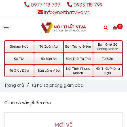
0977 118 799
0933 118 799
info@noithatviva.vn
0
Bàn Ghế Gỗ
Giường Ngủ
Tủ Quần Áo
Bàn Trang Điểm
Phòng Khách
Kệ Tivi
Bộ Bàn Ăn
Bàn Thờ, Tủ Thờ
Tủ Bếp
Nội Thất Phòng
Nội Thất Phòng
Tủ Giày Dép
Bàn Làm Việc
Khách
Ngủ
Trang chủ
/
tủ hồ sơ phòng giám đốc
Chưa có sản phẩm nào.
MỚI VỀ