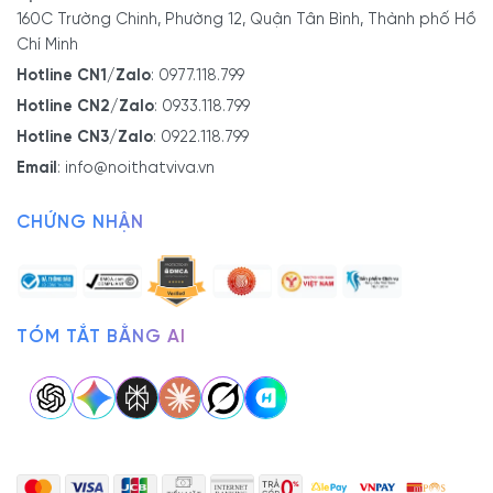
160C Trường Chinh, Phường 12, Quận Tân Bình, Thành phố Hồ
Chí Minh
Hotline CN1/Zalo
:
0977.118.799
Hotline CN2/Zalo
:
0933.118.799
Hotline CN3/Zalo
:
0922.118.799
Email
:
info@noithatviva.vn
CHỨNG NHẬN
TÓM TẮT BẰNG AI