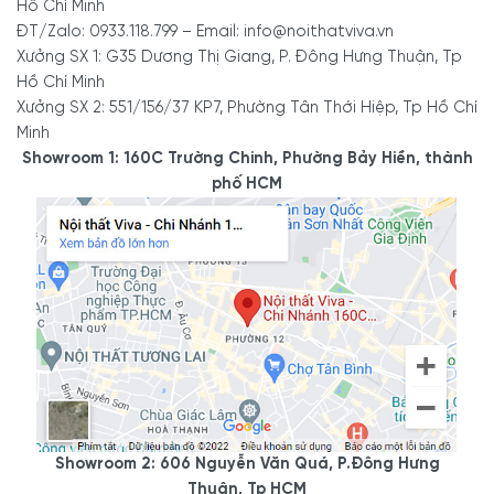
Hồ Chí Minh
ĐT/Zalo: 0933.118.799 – Email: info@noithatviva.vn
Xưởng SX 1: G35 Dương Thị Giang, P. Đông Hưng Thuận, Tp
Hồ Chí Minh
Xưởng SX 2: 551/156/37 KP7, Phường Tân Thới Hiệp, Tp Hồ Chí
Minh
Showroom 1: 160C Trường Chinh, Phường Bảy Hiền, thành
phố HCM
Showroom 2: 606 Nguyễn Văn Quá, P.Đông Hưng
Thuận, Tp HCM