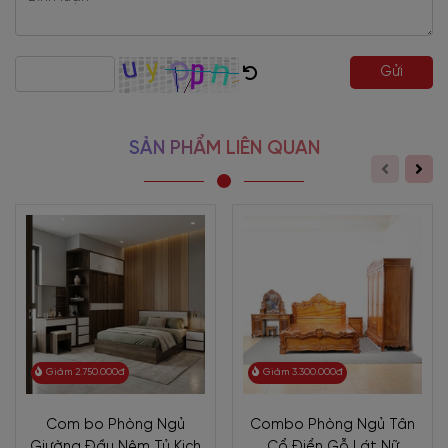
thua kém gì gỗ tự nhiên.
Ưu điểm của gỗ công nghiệp:
Gửi
- Được cấu tạo khác so với gỗ tự nhiên, gỗ công nghiệp không có vân,
thớ gỗ và được nén ở áp suất cao nên có độ cứng đồng đều ổn định khó
SẢN PHẨM LIÊN QUAN
bị biến dạng.
- Chống mối mọt. Nhược điểm của gỗ tự nhiên là không chịu được mối
mọt, để khắc phục nhược điểm này các nhà cung cấp gỗ công nghiệp đã
đưa thêm phụ gia cần thiết để loại trừ sự xâm nhập của mối mọt.
- Hạn chế trầy xước và lau chùi dễ dàng.
- Thân thiện với môi trường và an toàn với sức khỏe con người.
- Giá thành sản phẩm thường rẻ hơn so với sản phẩm sản xuất từ gỗ tự
nhiên.
Màu sắc
Giảm 2.750.000đ
Giảm 3.300.000đ
Bộ combo phòng ngủ giá rẻ màu xám phối trắng
mang phong cách
hiện đại. Tông màu gỗ trầm ấm, nhã nhặn tạo nên không gian phòng ngủ
Com bo Phòng Ngủ
Combo Phòng Ngủ Tân
ấm cúng.
Khác với những bộ bán riêng lẻ, bộ combo này có màu sắc đẹp
Giường Đầu Nệm Tủ Kịch
Cổ Điển Gỗ Lát Nữ