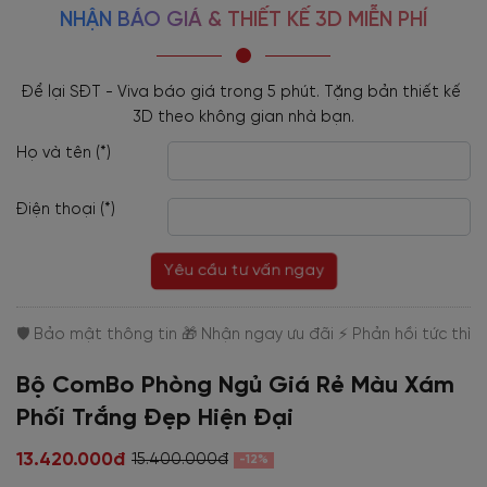
NHẬN BÁO GIÁ & THIẾT KẾ 3D MIỄN PHÍ
Để lại SĐT - Viva báo giá trong 5 phút. Tặng bản thiết kế 
3D theo không gian nhà bạn.
Họ và tên (*)
Điện thoại (*)
Yêu cầu tư vấn ngay
Bộ ComBo Phòng Ngủ Giá Rẻ Màu Xám
Phối Trắng Đẹp Hiện Đại
13.420.000đ
15.400.000đ
-12%