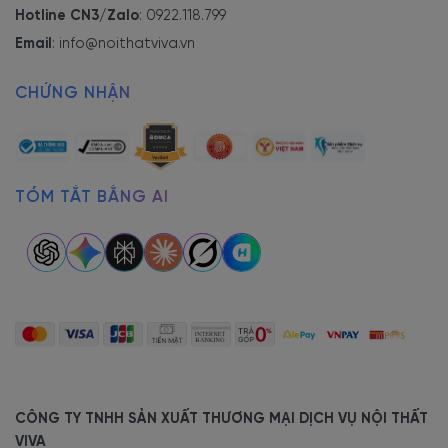
Hotline CN3/Zalo
:
0922.118.799
Email
:
info@noithatviva.vn
CHỨNG NHẬN
TÓM TẮT BẰNG AI
CÔNG TY TNHH SẢN XUẤT THƯƠNG MẠI DỊCH VỤ NỘI THẤT
VIVA