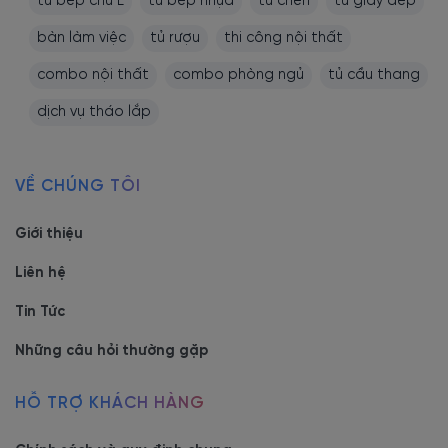
tủ bếp chữ L
tủ bếp nhựa
tủ chén
tủ giày dép
bàn làm việc
tủ rượu
thi công nội thất
combo nội thất
combo phòng ngủ
tủ cầu thang
dịch vụ tháo lắp
VỀ CHÚNG TÔI
Giới thiệu
Liên hệ
Tin Tức
Những câu hỏi thường gặp
HỖ TRỢ KHÁCH HÀNG