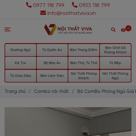
0977 118 799
0933 118 799
info@noithatviva.vn
0
Bàn Ghế Gỗ
Giường Ngủ
Tủ Quần Áo
Bàn Trang Điểm
Phòng Khách
Kệ Tivi
Bộ Bàn Ăn
Bàn Thờ, Tủ Thờ
Tủ Bếp
Nội Thất Phòng
Nội Thất Phòng
Tủ Giày Dép
Bàn Làm Việc
Khách
Ngủ
Trang chủ
/
Combo nội thất
/
Bộ ComBo Phòng Ngủ Giá R