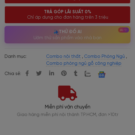
TRẢ GÓP LÃI SUẤT 0%
Chỉ áp dụng cho đơn hàng trên 3 triệu
THỬ ĐỒ AI
Ướm thử sản phẩm vào nhà bạn
Danh mục:
Combo nội thất
,
Combo Phòng Ngủ
,
Combo phòng ngủ gỗ công nghiệp
Chia sẻ:
Trả góp 0%
Phân kỳ thanh toán 0% lãi suất, thủ tục đơn giản