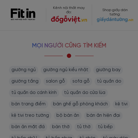
Hỗ trợ trả góp 0%.
Kênh nội thất may
Shop giấy dán
đo:
Tư vấn miễn phí.
tường:
Bảo hành dài hạn và hỗ trợ trọn đời.
Đặt hàng theo yêu cầu của quý khách.
MỌI NGƯỜI CŨNG TÌM KIẾM
- Showroom 1:
160C Trường Chinh, phường Bảy Hiền, Tp
Hồ Chí Minh
-
Hotline/Zalo:
0977.118.799
giường ngủ
giường ngủ kiểu nhật
giường bay
giường tầng
salon gỗ
sofa gỗ
tủ quần áo
- Showroom 2:
606 Nguyễn Văn Quá, P. Đông Hưng
Thuận, Tp Hồ Chí Minh
tủ quần áo cánh kính
tủ quần áo cửa lùa
- Hotline/Zalo:
0933.118.799
bàn trang điểm
bàn ghế gỗ phòng khách
kệ tivi
kệ tivi treo tường
bộ bàn ăn
bàn ăn hiện đại
- Xưởng SX:
83/10 Dương Thị Giang, P. Đông Hưng
Thuận, Tp. Hồ Chí Minh
bàn ăn mặt đá
bàn thờ
tủ thờ
tủ bếp
- Hotline/Zalo:
0933.118.799