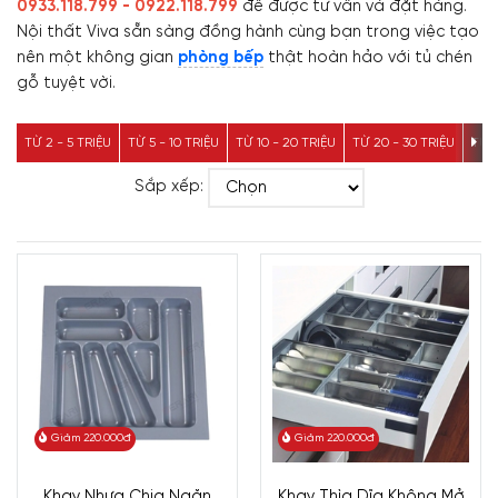
0933.118.799 - 0922.118.799
để được tư vấn và đặt hàng.
Nội thất Viva sẵn sàng đồng hành cùng bạn trong việc tạo
nên một không gian
phòng bếp
thật hoàn hảo với tủ chén
gỗ tuyệt vời.
TỪ 2 - 5 TRIỆU
TỪ 5 - 10 TRIỆU
TỪ 10 - 20 TRIỆU
TỪ 20 - 30 TRIỆU
TỪ 3
Sắp xếp:
Giảm 220.000đ
Giảm 220.000đ
Khay Nhựa Chia Ngăn
Khay Thìa Dĩa Không Mở