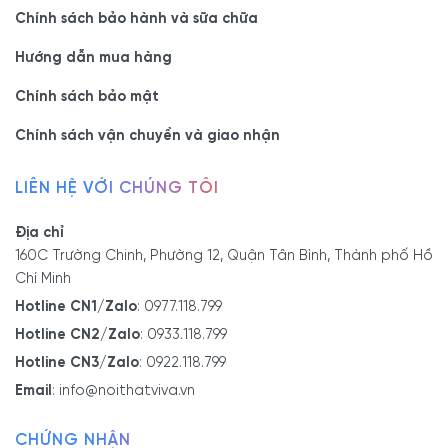
Chính sách bảo hành và sữa chữa
thìa dĩa
từng loại thìa,
xếp với số lượng
tủ bếp có kích
không
dĩa và đũa
nhỏ bộ đồ ăn.
thước cố định
Hướng dẫn mua hàng
mở
Chính sách bảo mật
rộng
Chính sách vận chuyển và giao nhận
V. Ưu điểm nổi bật của dòng
LIÊN HỆ VỚI CHÚNG TÔI
sản phẩm khay chia thìa dĩa
Địa chỉ
160C Trường Chinh, Phường 12, Quận Tân Bình, Thành phố Hồ
5.1. Sắp xếp, phân loại đồ đạc
Chí Minh
Khay chia muỗng đũa có nhiều ngăn chứa được các loại dụng cụ
Hotline CN1/Zalo
:
0977.118.799
khác nhau. Nhờ đó, người dùng có thể phân biệt dễ dàng các đồ
Hotline CN2/Zalo
:
0933.118.799
dùng nhỏ như thìa, nĩa, đũa.
Hotline CN3/Zalo
:
0922.118.799
Email
:
info@noithatviva.vn
5.2. Bảo quản dụng cụ ăn uống tốt hơn
CHỨNG NHẬN
Nếu không được bảo quản cẩn thận, đồ dùng, dụng cụ nhà bếp có