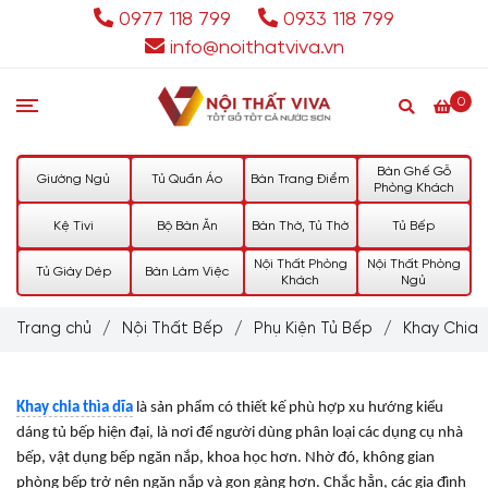
0977 118 799
0933 118 799
info@noithatviva.vn
0
Bàn Ghế Gỗ
Giường Ngủ
Tủ Quần Áo
Bàn Trang Điểm
Phòng Khách
Kệ Tivi
Bộ Bàn Ăn
Bàn Thờ, Tủ Thờ
Tủ Bếp
Nội Thất Phòng
Nội Thất Phòng
Tủ Giày Dép
Bàn Làm Việc
Khách
Ngủ
Trang chủ
/
Nội Thất Bếp
/
Phụ Kiện Tủ Bếp
/
Khay Chia
Khay chia thìa dĩa
là sản phẩm có thiết kế phù hợp xu hướng kiểu
dáng tủ bếp hiện đại, là nơi để người dùng phân loại các dụng cụ nhà
bếp, vật dụng bếp ngăn nắp, khoa học hơn. Nhờ đó, không gian
phòng bếp trở nên ngăn nắp và gọn gàng hơn. Chắc hẳn, các gia đình