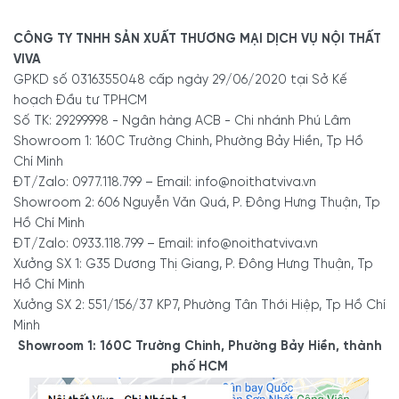
Để có thể lựa chọn được ​​khay chia ngăn kéo đựng muỗng nĩa tốt
CÔNG TY TNHH SẢN XUẤT THƯƠNG MẠI DỊCH VỤ NỘI THẤT
nhất, trước hết bạn phải tính đến nhu cầu sử dụng của mình và
VIVA
của gia đình, nhu cầu lưu trữ cũng như loại sản phẩm cần phân
GPKD số 0316355048 cấp ngày 29/06/2020 tại Sở Kế
chia trong các ngăn tủ. Kích thước và màu sắc của khay chia ngăn
hoạch Đầu tư TPHCM
kéo tủ bếp nên được lựa chọn sao cho phù hợp với khu vực nhà
Số TK: 29299998 - Ngân hàng ACB - Chi nhánh Phú Lâm
bếp và tủ bếp của bạn.
Showroom 1: 160C Trường Chinh, Phường Bảy Hiền, Tp Hồ
Chí Minh
Số ngăn của khay đựng
ĐT/Zalo: 0977.118.799 – Email: info@noithatviva.vn
Showroom 2: 606 Nguyễn Văn Quá, P. Đông Hưng Thuận, Tp
Số lượng ngăn của khay chia thìa dĩa nên được xác định theo nhu
Hồ Chí Minh
cầu của gia đình dựa trên số lượng thành viên. Một tấm chắn là tất
ĐT/Zalo: 0933.118.799 – Email: info@noithatviva.vn
cả những gì cần thiết để tạo ra các ô riêng biệt cho thìa và nĩa của
Xưởng SX 1: G35 Dương Thị Giang, P. Đông Hưng Thuận, Tp
các thành viên. Nhiều mặt hàng được làm ít hoặc nhiều ngăn để
Hồ Chí Minh
phù hợp với nhu cầu sử dụng khác nhau của người tiêu dùng.
Xưởng SX 2: 551/156/37 KP7, Phường Tân Thới Hiệp, Tp Hồ Chí
Minh
Chất liệu khay chia tủ bếp
Showroom 1: 160C Trường Chinh, Phường Bảy Hiền, thành
phố HCM
Lựa chọn chất liệu của ngăn chia thìa dĩa là yếu tố quan trọng để
chọn được khay ngăn tủ bếp tốt nhất. Do có nhiều ưu điểm như