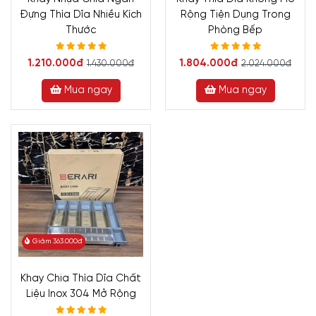
Đựng Thìa Dĩa Nhiều Kích
Rộng Tiện Dụng Trong
Thước
Phòng Bếp
1.210.000đ
1.804.000đ
1.430.000đ
2.024.000đ
Mua ngay
Mua ngay
Giảm 363.000đ
Khay Chia Thìa Dĩa Chất
Liệu Inox 304 Mở Rộng