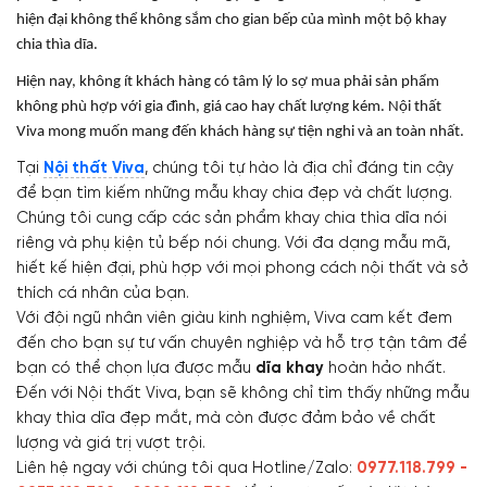
hiện đại không thể không sắm cho gian bếp của mình một bộ khay
chia thìa dĩa.
Hiện nay, không ít khách hàng có tâm lý lo sợ mua phải sản phẩm
không phù hợp với gia đình, giá cao hay chất lượng kém. Nội thất
Viva mong muốn mang đến khách hàng sự tiện nghi và an toàn nhất.
Tại
Nội thất Viva
, chúng tôi tự hào là địa chỉ đáng tin cậy
để bạn tìm kiếm những mẫu khay chia đẹp và chất lượng.
Chúng tôi cung cấp các sản phẩm khay chia thìa dĩa nói
riêng và phụ kiện tủ bếp nói chung. Với đa dạng mẫu mã,
hiết kế hiện đại, phù hợp với mọi phong cách nội thất và sở
thích cá nhân của bạn.
Với đội ngũ nhân viên giàu kinh nghiệm, Viva cam kết đem
đến cho bạn sự tư vấn chuyên nghiệp và hỗ trợ tận tâm để
bạn có thể chọn lựa được mẫu
dĩa khay
hoàn hảo nhất.
Đến với Nội thất Viva, bạn sẽ không chỉ tìm thấy những mẫu
khay thìa dĩa đẹp mắt, mà còn được đảm bảo về chất
lượng và giá trị vượt trội.
Liên hệ ngay với chúng tôi qua Hotline/Zalo:
0977.118.799 -