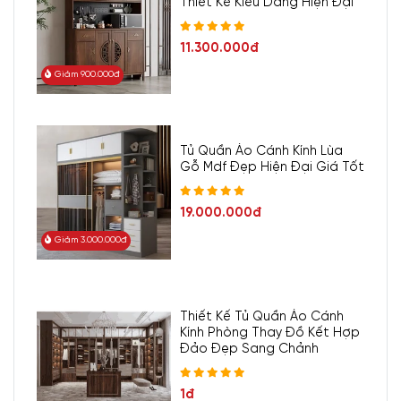
Thiết Kế Kiểu Dáng Hiện Đại
gọn gàng và tiện lợi trong việc sắp xếp và trưng bày các loại thìa,
dĩa và đũa.
11.300.000đ
Quá trình đứng bếp nhờ đó cũng trở nên nhanh chóng hơn,
Giảm 900.000đ
tiết kiệm thời gian cho gia đình.
Thiết kế phân chia ra thành nhiều ô ngăn có nhiều kích
thước giúp sắp xếp ngăn nắp và gọn gàng mọi vật dụng nhà
Tủ Quần Áo Cánh Kính Lùa
bếp hợp lý, khoa học. Người dùng cũng được phân loại
Gỗ Mdf Đẹp Hiện Đại Giá Tốt
thoải mái hơn.
19.000.000đ
Dễ dàng vệ sinh khi lấy ra lắp lại mà không gây ảnh hưởng
Giảm 3.000.000đ
đến công năng và độ bền.
Kiểu dáng thiết kế đa năng đựng được nhiều dao, đĩa, thìa
muống, vật dụng khác nhau dùng trong đồ ăn uống. Cũng
Thiết Kế Tủ Quần Áo Cánh
nhờ đó mà căn bếp gia đình sang trọng hơn với loại phụ
Kính Phòng Thay Đồ Kết Hợp
Đảo Đẹp Sang Chảnh
kiện tiện ích này.
Kiểu dáng tối giản mà sang trọng, tìm kiếm nhanh chóng,
1đ