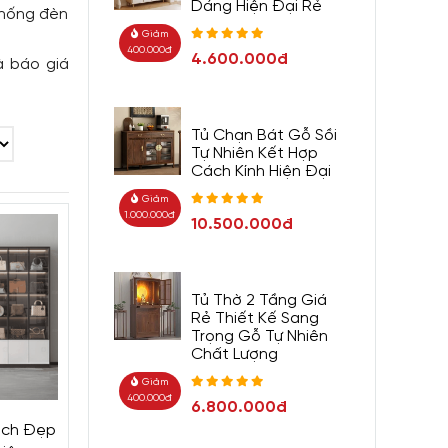
Dáng Hiện Đại Rẻ
thống đèn
Giảm
400.000đ
4.600.000đ
à báo giá
Tủ Chạn Bát Gỗ Sồi
Tự Nhiên Kết Hợp
Cách Kính Hiện Đại
Giảm
1.000.000đ
10.500.000đ
Tủ Thờ 2 Tầng Giá
Rẻ Thiết Kế Sang
Trọng Gỗ Tự Nhiên
Chất Lượng
Giảm
400.000đ
6.800.000đ
ách Đẹp