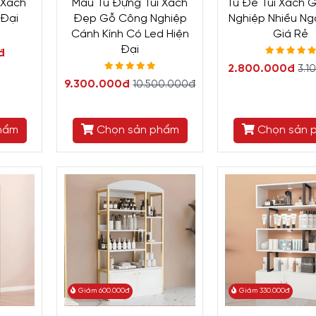
 Xách
Mẫu Tủ Đựng Túi Xách
Tủ Để Túi Xách 
 Đại
Đẹp Gỗ Công Nghiệp
Nghiệp Nhiều N
Cánh Kính Có Led Hiện
Giá Rẻ
Đại
đ
2.800.000đ
3.1
9.300.000đ
10.500.000đ
hẩm
Chọn sản phẩm
Chọn sản 
Giảm 600.000đ
Giảm 330.000đ