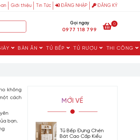
ban
Giới thiệu
Tin Tức
ĐĂNG NHẬP
ĐĂNG KÝ
Gọi ngay
0
0977 118 799
GIÀY
BÀN ĂN
TỦ BẾP
TỦ RƯỢU
THI CÔNG
cho không
 một cách
MỚI VỀ
uyên
của bạn.
ng
Tủ Bếp Đựng Chén
Bát Cao Cấp Kiểu