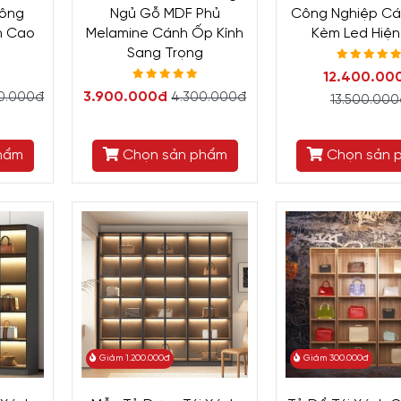
Công
Ngủ Gỗ MDF Phủ
Công Nghiệp Cá
h Cao
Melamine Cánh Ốp Kính
Kèm Led Hiện
Sang Trọng
12.400.00
3.900.000đ
00.000đ
4.300.000đ
13.500.00
hẩm
Chọn sản phẩm
Chọn sản 
Giảm 1.200.000đ
Giảm 300.000đ