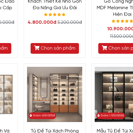
ộc Đáo
Khách Thiết Kế Nhỏ Gọn
Gỗ Công Ngh
o Cấp
Đa Năng Giá Ưu Đãi
MDF Melamine T
Hiện Đại
4.800.000đ
0.000đ
5.200.000đ
10.900.00
11.500.000
hẩm
Chọn sản phẩm
Chọn sản 
Giảm 400.000đ
Giảm 1.100.000đ
ch Và
Tủ Để Túi Xách Phòng
Mẫu Tủ Để Túi 