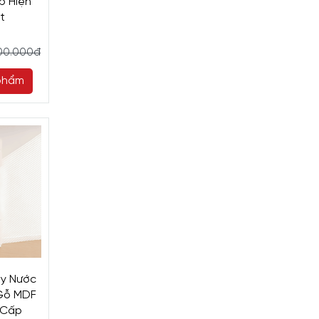
p Hiện
t
00.000đ
phẩm
ày Nước
Gỗ MDF
 Cấp