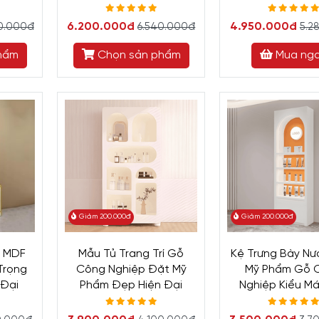
6.200.000đ
4.950.000đ
0.000đ
6.540.000đ
5.2
hẩm
Chọn sản phẩm
Mua ng
Giảm 200.000đ
Giảm 200.000đ
ỗ MDF
Mẫu Tủ Trang Trí Gỗ
Kệ Trưng Bày Nư
Trọng
Công Nghiệp Đặt Mỹ
Mỹ Phẩm Gỗ 
 Đại
Phẩm Đẹp Hiện Đại
Nghiệp Kiểu M