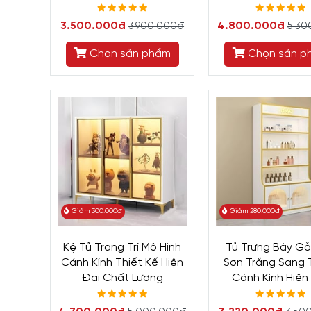
3.500.000đ
4.800.000đ
3.900.000đ
5.30
Chọn sản phẩm
Chọn sản p
Giảm 300.000đ
Giảm 280.000đ
Kệ Tủ Trang Trí Mô Hình
Tủ Trưng Bày G
Cánh Kính Thiết Kế Hiện
Sơn Trắng Sang 
Đại Chất Lượng
Cánh Kính Hiện