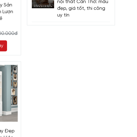
nội thất Cần Thơ: mẫu
ày Sản
đẹp, giá tốt, thi công
 Lượn
uy tín
ẻ
00.000đ
ay
ày Đẹp