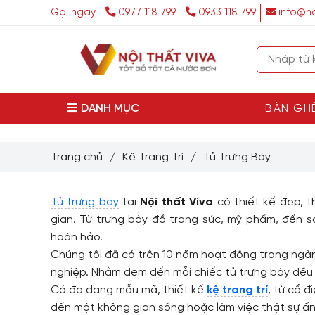
Gọi ngay
0977 118 799
0933 118 799
info@no
DANH MỤC
BÀN GH
Trang chủ
/
Kệ Trang Trí
/
Tủ Trưng Bày
Tủ trưng bày
tại
Nội thất Viva
có thiết kế đẹp, 
gian. Từ trưng bày đồ trang sức, mỹ phẩm, đến 
hoàn hảo.
Chúng tôi đã có trên 10 năm hoạt động trong ngành
nghiệp. Nhằm đem đến mỗi chiếc tủ trưng bày đều l
Có đa dạng mẫu mã, thiết kế
kệ trang trí
, từ cổ 
đến một không gian sống hoặc làm việc thật sự ấn