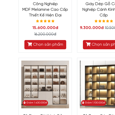
Công Nghiệp
Giày Dép Gỗ 
MDF Melamine Cao Cấp
Nghiệp Cánh Kín
Thiết Kế Hiện Đại
Cấp
15.600.000đ
9.300.000đ
10.5
16.200.000đ
Chọn sản phẩm
Chọn sản p
Giảm 1.400.000đ
Giảm 1.100.000đ