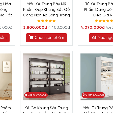
ng Hóa
Mẫu Kệ Trưng Bày Mỹ
Tủ Kệ Trưng B
Công
Phẩm Đẹp Khung Sắt Gỗ
Phẩm Dáng Uốn
iá Tốt
Công Nghiệp Sang Trọng
Đẹp Giá R
3.800.000đ
4.070.000đ
0.000đ
4.400.000đ
4.4
hẩm
Chọn sản phẩm
Mua ng
Giảm 440.000đ
Giảm 600.000đ
n Phẩm
Kệ Gỗ Khung Sắt Trưng
Mẫu Tủ Trưng B