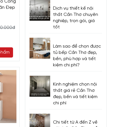
Gỗ Công
găn Đẹp
Dịch vụ thiết kế nội
thất Cần Thơ chuyên
nghiệp, trọn gói, giá
tốt
00.000đ
Làm sao để chọn được
phẩm
tủ bếp Cần Thơ đẹp,
bền, phù hợp và tiết
kiệm chi phí?
Kinh nghiệm chọn nội
thất giá rẻ Cần Thơ
đẹp, bền và tiết kiệm
chi phí
Chi tiết từ A đến Z về