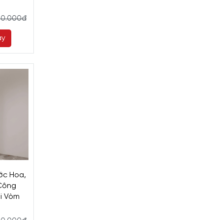
80.000đ
ay
ớc Hoa,
Công
ái Vòm