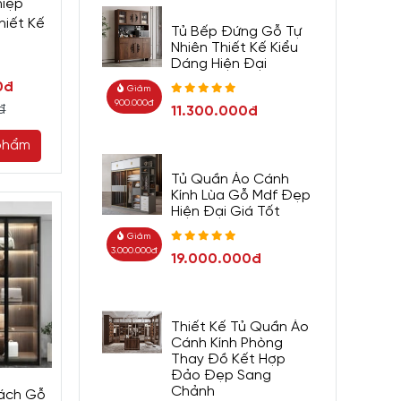
iệp
hiết Kế
Tủ Bếp Đứng Gỗ Tự
Nhiên Thiết Kế Kiểu
Dáng Hiện Đại
0đ
Giảm
900.000đ
đ
11.300.000đ
phẩm
Tủ Quần Áo Cánh
Kính Lùa Gỗ Mdf Đẹp
Hiện Đại Giá Tốt
Giảm
3.000.000đ
19.000.000đ
Thiết Kế Tủ Quần Áo
Cánh Kính Phòng
Thay Đồ Kết Hợp
Đảo Đẹp Sang
Chảnh
Xách Gỗ