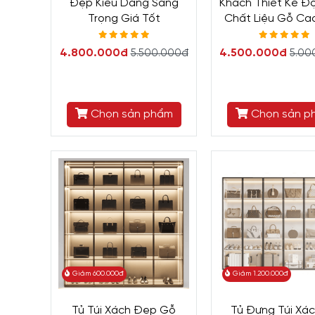
Đẹp Kiểu Dáng Sang
Khách Thiết Kế Đ
Trọng Giá Tốt
Chất Liệu Gỗ Ca
4.800.000đ
4.500.000đ
5.500.000đ
5.00
Chọn sản phẩm
Chọn sản p
Giảm 600.000đ
Giảm 1.200.000đ
Tủ Túi Xách Đẹp Gỗ
Tủ Đựng Túi Xá