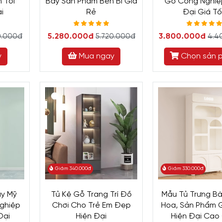
 Tối
Bày Sản Phẩm Bền Bỉ Giá
Gỗ Công Nghiệ
i
Rẻ
Đại Giá Tố
5.280.000đ
3.800.000đ
0.000đ
5.720.000đ
4.4
y
Mua ngay
Chọn sản 
Giảm 340.000đ
Giảm 330.000đ
ày Mỹ
Tủ Kệ Gỗ Trang Trí Đồ
Mẫu Tủ Trưng B
ghiệp
Chơi Cho Trẻ Em Đẹp
Hoa, Sản Phẩm 
Đại
Hiện Đại
Hiện Đại Cao