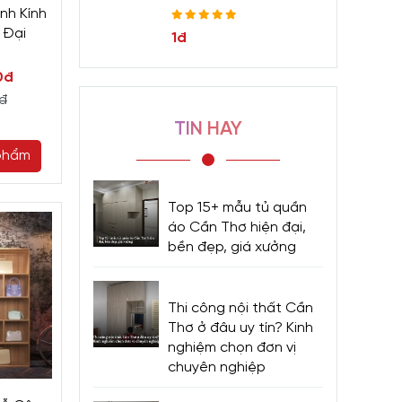
nh Kính
 Đại
1đ
0đ
0đ
TIN HAY
phẩm
Top 15+ mẫu tủ quần
áo Cần Thơ hiện đại,
bền đẹp, giá xưởng
Thi công nội thất Cần
Thơ ở đâu uy tín? Kinh
nghiệm chọn đơn vị
chuyên nghiệp