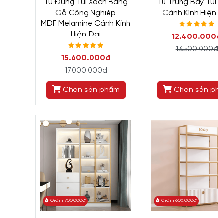
Tủ Đựng Túi Xách Bằng
Tủ Trưng Bày Túi
Gỗ Công Nghiệp
Cánh Kính Hiện
MDF Melamine Cánh Kính
Hiện Đại
12.400.000
13.500.000đ
15.600.000đ
17.000.000đ
Chọn sản phẩm
Chọn sản p
Giảm 700.000đ
Giảm 600.000đ