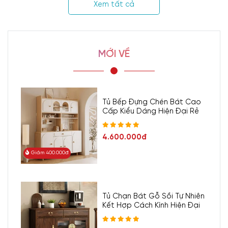
Xem tất cả
MỚI VỀ
Tủ Bếp Đựng Chén Bát Cao
Cấp Kiểu Dáng Hiện Đại Rẻ
4.600.000đ
Giảm 400.000đ
Tủ bếp chữ U là gì? Mẫu tủ bếp chữ U đẹp, tiết kiệm diện tích
cho phòng nhỏ.
Mẫu tủ bếp chữ U phù hợp cả với các không gian trong nhà
hẹp, khu vực nhà bếp hạn chế hoặc với không gian rộng
Tủ Chạn Bát Gỗ Sồi Tự Nhiên
lớn.
Kết Hợp Cách Kính Hiện Đại
Với trường hợp không gian hẹp thì thường sẽ là không gian
bếp quá chật hẹp để có thể đặt bàn ăn. Lúc này, phần