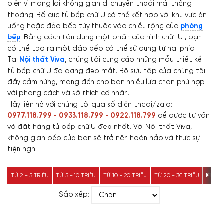
biến vì mang lại không gian di chuyển thoải mái thông
thoáng. Bố cục tủ bếp chữ U có thể kết hợp với khu vực ăn
uống hoặc đảo bếp tùy thuộc vào chiều rộng của
phòng
bếp
. Bằng cách tận dụng một phần của hình chữ "U", bạn
có thể tạo ra một đảo bếp có thể sử dụng từ hai phía
Tại
Nội thất Viva
, chúng tôi cung cấp những mẫu thiết kế
tủ bếp chữ U đa dạng đẹp mắt. Bộ sưu tập của chúng tôi
đầy cảm hứng, mang đến cho bạn nhiều lựa chọn phù hợp
với phong cách và sở thích cá nhân.
Hãy liên hệ với chúng tôi qua số điện thoại/zalo:
0977.118.799 - 0933.118.799 - 0922.118.799
để được tư vấn
và đặt hàng tủ bếp chữ U đẹp nhất. Với Nội thất Viva,
không gian bếp của bạn sẽ trở nên hoàn hảo và thực sự
tiện nghi.
TỪ 2 - 5 TRIỆU
TỪ 5 - 10 TRIỆU
TỪ 10 - 20 TRIỆU
TỪ 20 - 30 TRIỆU
TỪ 3
Sắp xếp: