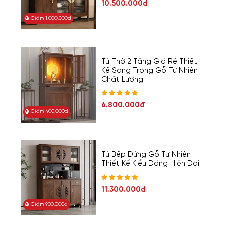
10.500.000đ
bếp chữ U dựng lên, một phần bàn bếp sẽ như vách ngăn
Giảm 1.000.000đ
không gian. Bạn có thể chuyển đổi một phần không
gian trong nhà bếp nhỏ của mình thành bàn ăn bằng cách
tận dụng một mặt tủ bếp và kê thêm một vài chiếc ghế ăn
ở phía bên kia thành một bàn ăn hoàn hảo. Các mẫu ghế
Tủ Thờ 2 Tầng Giá Rẻ Thiết
ăn nên lựa chọn loại có thể cất gọn, di chuyển ghế đi khi
Kế Sang Trọng Gỗ Tự Nhiên
Chất Lượng
đang nấu ăn và sử dụng khi cần thiết.
Mẫu tủ bếp chữ U kết hợp quầy bar, bàn ăn, thêm tiện ích cho
6.800.000đ
Giảm 400.000đ
các gia đình.
Với trường hợp không gian rộng lớn, tủ bếp chữ U thực sự
phát huy tối đa ưu thế trong không gian rộng rãi, vừa đảm
bảo tính năng vừa tạo nên vẻ đẹp tổng thể cho ngôi nhà.
Tủ Bếp Đứng Gỗ Tự Nhiên
Bởi lẽ, nó sẽ giúp tối ưu không gian bếp đủ diện tích lưu
Thiết Kế Kiểu Dáng Hiện Đại
thông và lưu trữ đồ mà không bị "nuốt chửng" bởi các diện
tích quá lớn, tạo ra sự hài hòa về tỷ lệ.
11.300.000đ
Bạn có thể bố trí nhiều tủ trên, tủ dưới và kéo để chứa
Giảm 900.000đ
đựng đồ dùng, thực phẩm và thiết bị nhà bếp. Đồng thời,
chủ động phân chia các khu vực riêng biệt như khu nấu