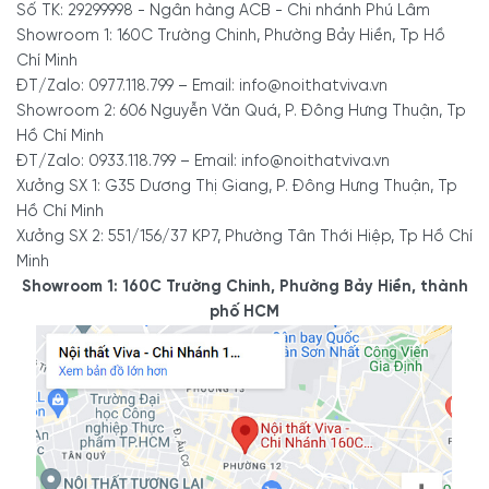
Mẫu tủ bếp chữ U nhỏ, đẹp, giá rẻ tại Hồ Chí Minh.
Số TK: 29299998 - Ngân hàng ACB - Chi nhánh Phú Lâm
Đây là một ví dụ về một căn bếp thực sự nhỏ nhưng vẫn có
Showroom 1: 160C Trường Chinh, Phường Bảy Hiền, Tp Hồ
thể sử dụng tủ bếp hình chữ U. Không gian nhà bếp được
Chí Minh
trang bị đầy đủ bếp từ, lò nướng, bồn rửa và tủ lạnh. Mặt
ĐT/Zalo: 0977.118.799 – Email: info@noithatviva.vn
bàn bếp nhỏ gọn nhưng được sắp xếp gọn gàng, giúp bạn
Showroom 2: 606 Nguyễn Văn Quá, P. Đông Hưng Thuận, Tp
dễ dàng sử dụng.
Hồ Chí Minh
ĐT/Zalo: 0933.118.799 – Email: info@noithatviva.vn
Mẫu tủ bếp chữ U nhỏ, đẹp, sang trọng
được nhiều gia đình lựa
Xưởng SX 1: G35 Dương Thị Giang, P. Đông Hưng Thuận, Tp
chọn.
Hồ Chí Minh
Xưởng SX 2: 551/156/37 KP7, Phường Tân Thới Hiệp, Tp Hồ Chí
3.2. Mẫu tủ bếp chữ U có quầy
Minh
Showroom 1: 160C Trường Chinh, Phường Bảy Hiền, thành
bar đẹp, sang
phố HCM
Các mẫu tủ bếp chữ U có quầy bar đẹp, có ưu điểm là có
không gian ghế rộng, dài ngồi và các mẫu ghế thiết kế
theo mẫu tủ bếp này sẽ được thiết kế thông minh nhỏ gọn
và tiết kiệm diện tích.
Mẫu tủ bếp chữ U có quầy bar đẹp, sang trọng cho các gia