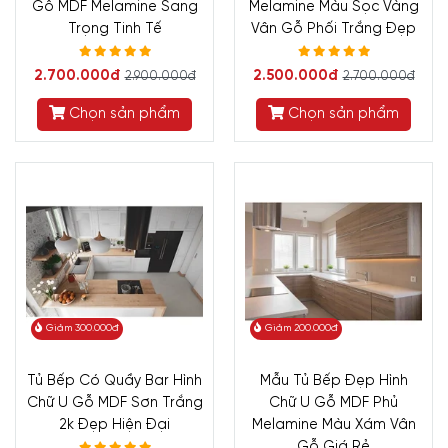
Gỗ MDF Melamine Sang
Melamine Màu Sọc Vàng
Trọng Tinh Tế
Vân Gỗ Phối Trắng Đẹp
2.700.000đ
2.500.000đ
2.900.000đ
2.700.000đ
Chọn sản phẩm
Chọn sản phẩm
Giảm 300.000đ
Giảm 200.000đ
Tủ Bếp Có Quầy Bar Hình
Mẫu Tủ Bếp Đẹp Hình
Chữ U Gỗ MDF Sơn Trắng
Chữ U Gỗ MDF Phủ
2k Đẹp Hiện Đại
Melamine Màu Xám Vân
Gỗ Giá Rẻ