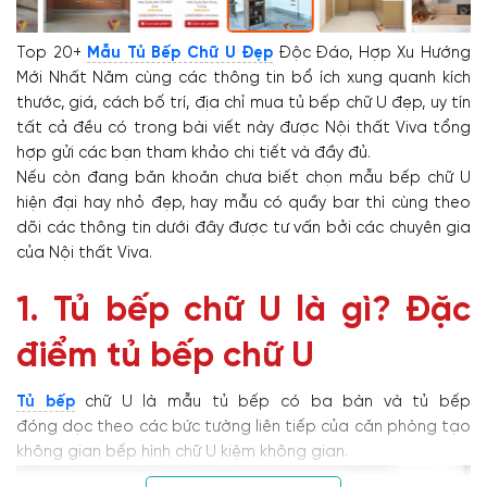
Top 20+
Mẫu Tủ Bếp Chữ U Đẹp
Độc Đáo, Hợp Xu Hướng
Mới Nhất Năm cùng các thông tin bổ ích xung quanh kích
thước, giá, cách bố trí, địa chỉ mua tủ bếp chữ U đẹp, uy tín
tất cả đều có trong bài viết này được Nội thất Viva tổng
hợp gửi các bạn tham khảo chi tiết và đầy đủ.
Nếu còn đang băn khoăn chưa biết chọn mẫu bếp chữ U
hiện đại hay nhỏ đẹp, hay mẫu có quầy bar thì cùng theo
dõi các thông tin dưới đây được tư vấn bởi các chuyên gia
của Nội thất Viva.
1. Tủ bếp chữ U là gì? Đặc
điểm tủ bếp chữ U
Tủ bếp
chữ U là mẫu tủ bếp có ba bàn và tủ bếp
đóng dọc theo các bức tường liên tiếp của căn phòng tạo
không gian bếp hình chữ U kiệm không gian.