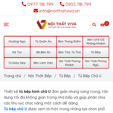
0977 118 799
0933 118 799
info@noithatviva.vn
0
Bàn Ghế Gỗ
Giường Ngủ
Tủ Quần Áo
Bàn Trang Điểm
Phòng Khách
Kệ Tivi
Bộ Bàn Ăn
Bàn Thờ, Tủ Thờ
Tủ Bếp
Nội Thất Phòng
Nội Thất Phòng
Tủ Giày Dép
Bàn Làm Việc
Khách
Ngủ
Trang chủ
/
Nội Thất Bếp
/
Tủ Bếp
/
Tủ Bếp Chữ U
Thiết kế
tủ bếp hình chữ U
đơn giản nhưng sang trọng, tận
dụng tối đa không gian trong nhà bếp và giúp phân chia
các khu vực chức năng một cách dễ dàng.
Tủ bếp chữ U
được xem là một trong những lựa chọn phổ