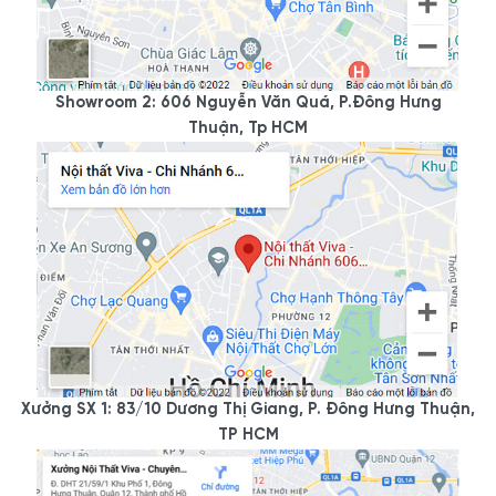
đình.
Các mẫu tủ bếp chữ U có kết hợp quầy bar hoặc bàn ăn
thì nên chọn mặt đá làm mặt bàn bếp. Với bề mặt đá mịn,
cứng giúp các bạn dễ dàng thái, cắt, nhào bột, chịu được
Showroom 2: 606 Nguyễn Văn Quá, P.Đông Hưng
nhiệt tỏa ra khi nấu ăn và dễ dàng lau dọn, đồng thời giúp
Thuận, Tp HCM
không gian nhà bếp thêm phần sang trọng, sáng bóng khi
cả nhà dùng bữa hoặc thư giãn giải trí ở phòng ăn.
Tủ bếp chữ U mặt đá kết hợp quầy bar hiện đại, giá rẻ tại Nội
thất Viva.
Xem chi tiết sản phẩm tại:
Tủ Bếp Chữ U Có Quầy Bar Gỗ MDF Melamine Đẹp
Hiện Đại
Tủ Bếp Có Quầy Bar Đẹp Chữ U Gỗ MDF Phủ
Melamine Màu Vàng Đẹp Giá Rẻ
Mẫu Tủ Bếp Có Quầy Bar Gỗ MDF Melamine Sang
Xưởng SX 1: 83/10 Dương Thị Giang, P. Đông Hưng Thuận,
Trọng Tinh Tế
TP HCM
3.3. Tủ bếp chữ U hiện đại, sang