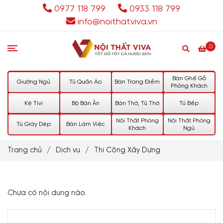
0977 118 799
0933 118 799
info@noithatviva.vn
0
Bàn Ghế Gỗ
Giường Ngủ
Tủ Quần Áo
Bàn Trang Điểm
Phòng Khách
Kệ Tivi
Bộ Bàn Ăn
Bàn Thờ, Tủ Thờ
Tủ Bếp
Nội Thất Phòng
Nội Thất Phòng
Tủ Giày Dép
Bàn Làm Việc
Khách
Ngủ
Trang chủ
/
Dịch vụ
/
Thi Công Xây Dựng
Chưa có nội dung nào.