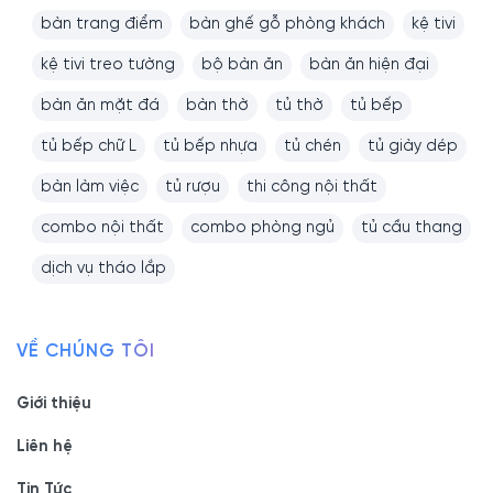
bàn trang điểm
bàn ghế gỗ phòng khách
kệ tivi
kệ tivi treo tường
bộ bàn ăn
bàn ăn hiện đại
bàn ăn mặt đá
bàn thờ
tủ thờ
tủ bếp
tủ bếp chữ L
tủ bếp nhựa
tủ chén
tủ giày dép
bàn làm việc
tủ rượu
thi công nội thất
combo nội thất
combo phòng ngủ
tủ cầu thang
dịch vụ tháo lắp
VỀ CHÚNG TÔI
Giới thiệu
Liên hệ
Tin Tức