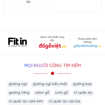
tín
Kênh nội thất may
Shop giấy dán
đo:
tường:
MỌI NGƯỜI CŨNG TÌM KIẾM
giường ngủ
giường ngủ kiểu nhật
giường bay
giường tầng
salon gỗ
sofa gỗ
tủ quần áo
tủ quần áo cánh kính
tủ quần áo cửa lùa