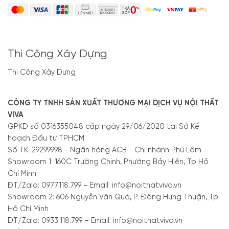
Thi Công Xây Dựng
Thi Công Xây Dựng
CÔNG TY TNHH SẢN XUẤT THƯƠNG MẠI DỊCH VỤ NỘI THẤT
VIVA
GPKD số 0316355048 cấp ngày 29/06/2020 tại Sở Kế
hoạch Đầu tư TPHCM
Số TK: 29299998 - Ngân hàng ACB - Chi nhánh Phú Lâm
Showroom 1: 160C Trường Chinh, Phường Bảy Hiền, Tp Hồ
Chí Minh
ĐT/Zalo: 0977.118.799 – Email: info@noithatviva.vn
Showroom 2: 606 Nguyễn Văn Quá, P. Đông Hưng Thuận, Tp
Hồ Chí Minh
ĐT/Zalo: 0933.118.799 – Email: info@noithatviva.vn