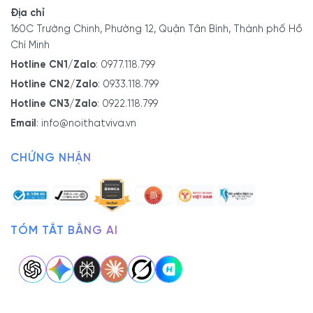
Địa chỉ
160C Trường Chinh, Phường 12, Quận Tân Bình, Thành phố Hồ
Chí Minh
Hotline CN1/Zalo
:
0977.118.799
Hotline CN2/Zalo
:
0933.118.799
Hotline CN3/Zalo
:
0922.118.799
Email
:
info@noithatviva.vn
CHỨNG NHẬN
TÓM TẮT BẰNG AI