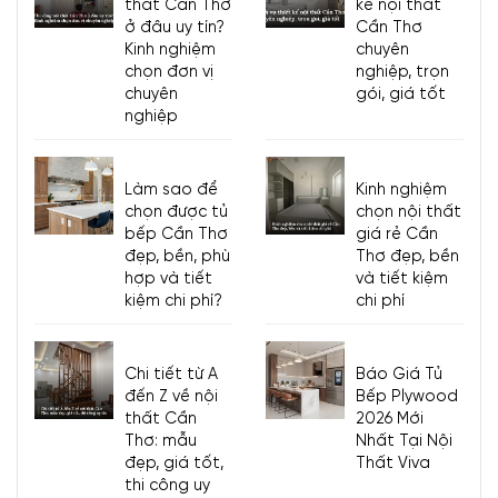
thất Cần Thơ
kế nội thất
ở đâu uy tín?
Cần Thơ
Kinh nghiệm
chuyên
chọn đơn vị
nghiệp, trọn
chuyên
gói, giá tốt
nghiệp
Làm sao để
Kinh nghiệm
chọn được tủ
chọn nội thất
bếp Cần Thơ
giá rẻ Cần
đẹp, bền, phù
Thơ đẹp, bền
hợp và tiết
và tiết kiệm
kiệm chi phí?
chi phí
Chi tiết từ A
Báo Giá Tủ
đến Z về nội
Bếp Plywood
thất Cần
2026 Mới
Thơ: mẫu
Nhất Tại Nội
đẹp, giá tốt,
Thất Viva
thi công uy