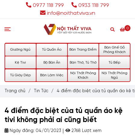
0977 118 799
0933 118 799
info@noithatviva.vn
0
Bàn Ghế Gỗ
Giường Ngủ
Tủ Quần Áo
Bàn Trang Điểm
Phòng Khách
Kệ Tivi
Bộ Bàn Ăn
Bàn Thờ, Tủ Thờ
Tủ Bếp
Nội Thất Phòng
Nội Thất Phòng
Tủ Giày Dép
Bàn Làm Việc
Khách
Ngủ
Trang chủ
/
Tin Tức
/
4 điểm đặc biệt của tủ quần áo kệ ti
4 điểm đặc biệt của tủ quần áo kệ
tivi không phải ai cũng biết
Ngày đăng:
04/01/2023
2768 Lượt xem