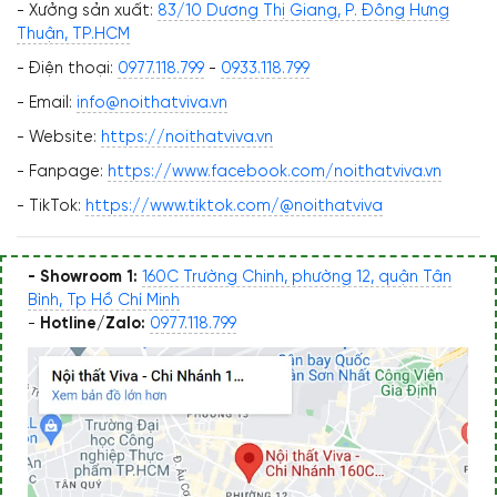
- Xưởng sản xuất:
83/10 Dương Thị Giang, P. Đông Hưng
Thuận, TP.HCM
- Điện thoại:
0977.118.799
-
0933.118.799
- Email:
info@noithatviva.vn
- Website:
https://noithatviva.vn
- Fanpage:
https://www.facebook.com/noithatviva.vn
- TikTok:
https://www.tiktok.com/@noithatviva
- Showroom 1:
160C Trường Chinh, phường 12, quận Tân
Bình, Tp Hồ Chí Minh
-
Hotline/Zalo:
0977.118.799