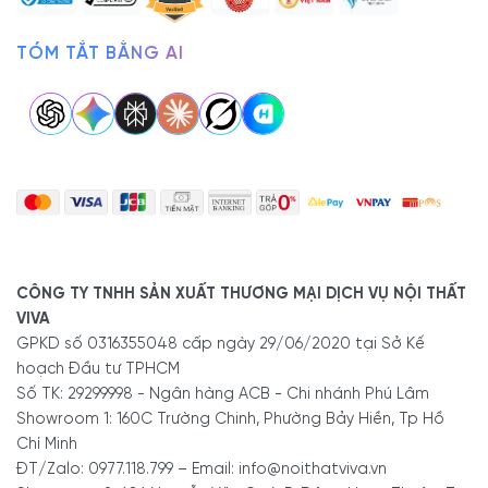
TÓM TẮT BẰNG AI
CÔNG TY TNHH SẢN XUẤT THƯƠNG MẠI DỊCH VỤ NỘI THẤT
VIVA
GPKD số 0316355048 cấp ngày 29/06/2020 tại Sở Kế
hoạch Đầu tư TPHCM
Số TK: 29299998 - Ngân hàng ACB - Chi nhánh Phú Lâm
Showroom 1: 160C Trường Chinh, Phường Bảy Hiền, Tp Hồ
Chí Minh
ĐT/Zalo: 0977.118.799 – Email: info@noithatviva.vn