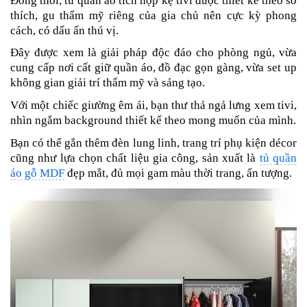
Đồng thời
, tủ quần áo tích hợp kệ tivi được thiết kế theo sở
thích, gu thẩm mỹ riêng của gia chủ nên cực kỳ phong
cách, có dấu ấn thú vị.
Đây được xem là giải pháp độc đáo cho phòng ngủ, vừa
cung cấp nơi cất giữ quần áo, đồ đạc gọn gàng, vừa set up
không gian giải trí thẩm mỹ và sáng tạo.
Với một chiếc giường êm ái, bạn thư thả ngả lưng xem tivi,
nhìn ngắm background thiết kế theo mong muốn của mình.
Bạn có thể gắn thêm đèn lung linh, trang trí phụ kiện décor
cũng như lựa chọn chất liệu gia công, sản xuất là
tủ quần
áo gỗ MDF
đẹp mắt, đủ mọi gam màu thời trang, ấn tượng.