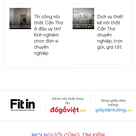
Thi công nội
Dịch vụ thiết
thất Cần Thơ
kế nội thất
ở đâu uy tín?
Cần Thơ
Kinh nghiệm
chuyên
chọn đơn vị
nghiệp, trọn
chuyên
gói, giá tốt
nghiệp
Kênh nội thất may
Shop giấy dán
đo:
tường:
MỌI NGƯỜI CŨNG TÌM KIẾM