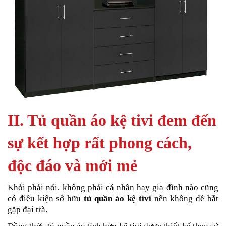
II. Tủ quần áo kệ tivi đem đến
sự kết hợp rất phong cách,
độc đáo và mới mẻ
Khỏi phải nói, không phải cá nhân hay gia đình nào cũng
có điều kiện sở hữu
tủ quần áo kệ tivi
nên không dễ bắt
gặp đại trà.