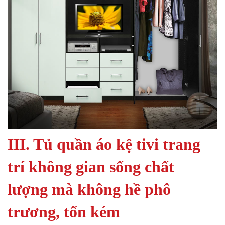
III. Tủ quần áo kệ tivi trang
trí không gian sống chất
lượng mà không hề phô
trương, tốn kém