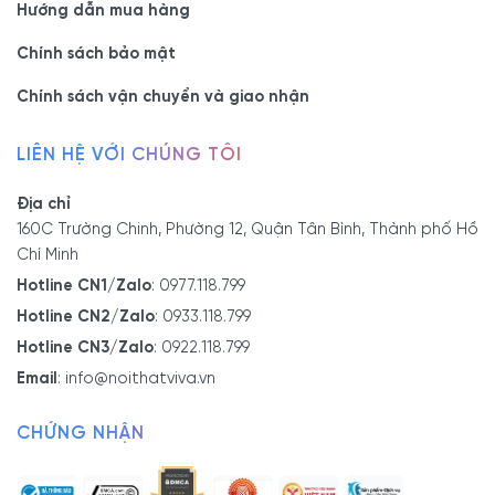
Hướng dẫn mua hàng
Chính sách bảo mật
Chính sách vận chuyển và giao nhận
LIÊN HỆ VỚI CHÚNG TÔI
Địa chỉ
160C Trường Chinh, Phường 12, Quận Tân Bình, Thành phố Hồ
Chí Minh
Hotline CN1/Zalo
:
0977.118.799
Hotline CN2/Zalo
:
0933.118.799
Hotline CN3/Zalo
:
0922.118.799
Email
:
info@noithatviva.vn
CHỨNG NHẬN