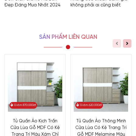
Đẹp Đáng Mua Nhất 2024
không phải ai cũng biết
SẢN PHẨM LIÊN QUAN
Giảm 870.000đ
Giảm 620.000đ
Tủ Quần Áo Kịch Trần
Tủ Quần Áo Thông Minh
Cửa Lùa Gỗ MDF Có Kệ
Cửa Lùa Có Kệ Trang Trí
Trang Trí Màu Xám Chỉ
Gỗ MDF Melamine Màu