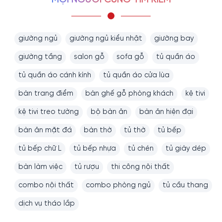
giường ngủ
giường ngủ kiểu nhật
giường bay
giường tầng
salon gỗ
sofa gỗ
tủ quần áo
tủ quần áo cánh kính
tủ quần áo cửa lùa
bàn trang điểm
bàn ghế gỗ phòng khách
kệ tivi
kệ tivi treo tường
bộ bàn ăn
bàn ăn hiện đại
bàn ăn mặt đá
bàn thờ
tủ thờ
tủ bếp
tủ bếp chữ L
tủ bếp nhựa
tủ chén
tủ giày dép
bàn làm việc
tủ rượu
thi công nội thất
combo nội thất
combo phòng ngủ
tủ cầu thang
dịch vụ tháo lắp