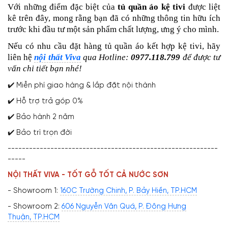
Với những điểm đặc biệt của
tủ quần áo kệ tivi
được liệt
kê trên đây, mong rằng bạn đã có những thông tin hữu ích
trước khi đầu tư một sản phẩm chất lượng, ưng ý cho mình.
Nếu có nhu cầu đặt hàng tủ quần áo kết hợp kệ tivi, hãy
liên hệ
nội thất Viva
qua Hotline:
0977.118.799
để được tư
vấn chi tiết bạn nhé!
✔️ Miễn phí giao hàng & lắp đặt nội thành
✔️ Hỗ trợ trả góp 0%
✔️ Bảo hành 2 năm
✔️ Bảo trì trọn đời
-----------------------------------------------------------
-----
NỘI THẤT VIVA - TỐT GỖ TỐT CẢ NƯỚC SƠN
- Showroom 1:
160C Trường Chinh, P. Bảy Hiền, TP.HCM
- Showroom 2:
606 Nguyễn Văn Quá, P. Đông Hưng
Thuận, TP.HCM