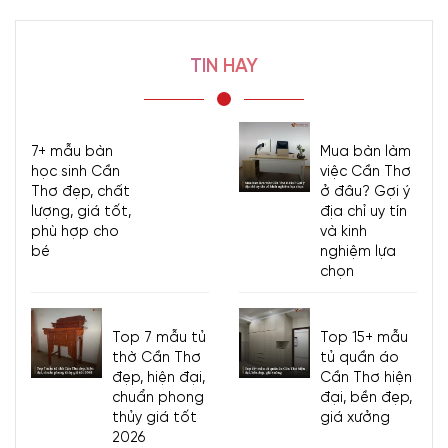
TIN HAY
7+ mẫu bàn
Mua bàn làm
học sinh Cần
việc Cần Thơ
Thơ đẹp, chất
ở đâu? Gợi ý
lượng, giá tốt,
địa chỉ uy tín
phù hợp cho
và kinh
bé
nghiệm lựa
chọn
Top 7 mẫu tủ
Top 15+ mẫu
thờ Cần Thơ
tủ quần áo
đẹp, hiện đại,
Cần Thơ hiện
chuẩn phong
đại, bền đẹp,
thủy giá tốt
giá xưởng
2026