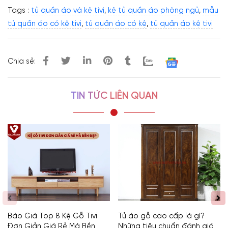
Tags :
tủ quần áo và kệ tivi
,
kệ tủ quần áo phòng ngủ
,
mẫu
tủ quần áo có kệ tivi
,
tủ quần áo có kệ
,
tủ quần áo kệ tivi
Chia sẻ:
TIN TỨC LIÊN QUAN
Báo Giá Top 8 Kệ Gỗ Tivi
Tủ áo gỗ cao cấp là gì?
Đơn Giản Giá Rẻ Mà Bền
Những tiêu chuẩn đánh giá