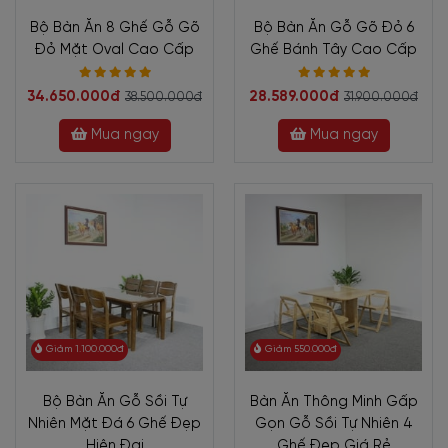
Bộ Bàn Ăn 8 Ghế Gỗ Gõ
Bộ Bàn Ăn Gỗ Gõ Đỏ 6
Đỏ Mặt Oval Cao Cấp
Ghế Bánh Tây Cao Cấp
34.650.000đ
28.589.000đ
38.500.000đ
31.900.000đ
Mua ngay
Mua ngay
Giảm 1.100.000đ
Giảm 550.000đ
Bộ Bàn Ăn Gỗ Sồi Tự
Bàn Ăn Thông Minh Gấp
Nhiên Mặt Đá 6 Ghế Đẹp
Gọn Gỗ Sồi Tự Nhiên 4
Hiện Đại
Ghế Đẹp Giá Rẻ