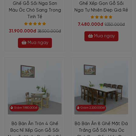
Ghế Gỗ Sồi Nga Sơn
Ghế Xếp Gọn Gỗ Sồi
Màu Óc Chó Sang Trọng
Nga Tự Nhiên Đẹp Giá Rẻ
Tinh Tế
7.480.000đ
9.350.000đ
31.900.000đ
38.500.000đ
Mua ngay
Mua ngay
Giảm 1.980.000đ
Giảm 2.200.000đ
Bộ Bàn Ăn Tròn 4 Ghế
Bộ Bàn Ăn 8 Ghế Mặt Đá
Bọc Nỉ Xếp Gọn Gỗ Sồi
Trắng Gỗ Sồi Màu Óc