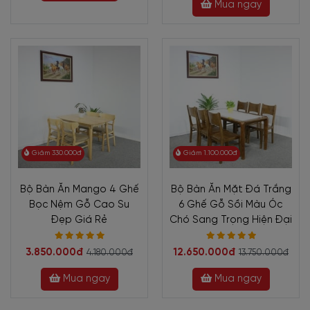
Mua ngay
Giảm 330.000đ
Giảm 1.100.000đ
Bộ Bàn Ăn Mango 4 Ghế
Bộ Bàn Ăn Mặt Đá Trắng
Bọc Nệm Gỗ Cao Su
6 Ghế Gỗ Sồi Màu Óc
Đẹp Giá Rẻ
Chó Sang Trọng Hiện Đại
3.850.000đ
12.650.000đ
4.180.000đ
13.750.000đ
Mua ngay
Mua ngay