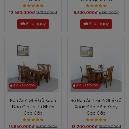
12.650.000đ
5.830.000đ
13.750.000đ
6.380.000đ
Mua ngay
Mua ngay
Giảm 2.640.000đ
Giảm 2.200.000đ
Bàn Ăn 6 Ghế Gỗ Xoan
Bộ Bàn Ăn Tròn 6 Ghế Gỗ
Đào Gia Lai Tự Nhiên
Xoan Đào Mâm Xoay
Cao Cấp
Cao Cấp
13.860.000đ
13.200.000đ
16.500.000đ
15.400.000đ