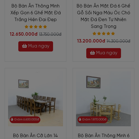
Bộ Bàn Ăn Thông Minh
Bộ Bàn Ăn Mặt Đá 6 Ghế
Xếp Gọn 6 Ghế Mặt Đá
Gỗ Sồi Nga Màu Óc Chó
Trắng Hiện Đại Đẹp
Mặt Đá Đen Tự Nhiên
Sang Trọng
12.650.000đ
13.750.000đ
13.200.000đ
14.300.000đ
Mua ngay
Mua ngay
Giảm 6.600.000đ
Giảm 1.870.000đ
Bộ Bàn Ăn Cỡ Lớn 14
Bộ Bàn Ăn Thông Minh 6