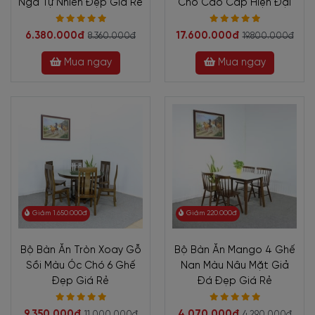
Nga Tự Nhiên Đẹp Giá Rẻ
Chó Cao Cấp Hiện Đại
6.380.000đ
17.600.000đ
8.360.000đ
19.800.000đ
Mua ngay
Mua ngay
Giảm 1.650.000đ
Giảm 220.000đ
Bộ Bàn Ăn Tròn Xoay Gỗ
Bộ Bàn Ăn Mango 4 Ghế
Sồi Màu Óc Chó 6 Ghế
Nan Màu Nâu Mặt Giả
Đẹp Giá Rẻ
Đá Đẹp Giá Rẻ
9.350.000đ
4.070.000đ
11.000.000đ
4.290.000đ