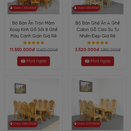
Giảm 1.100.000đ
Giảm 330.000đ
Bộ Bàn Ăn Tròn Mâm
Bộ Bàn Ghế Ăn 4 Ghế
Xoay Kính Gỗ Sồi 8 Ghế
Cabin Gỗ Cao Su Tự
Màu Cánh Gián Giá Rẻ
Nhiên Đẹp Giá Rẻ
11.550.000đ
3.520.000đ
12.650.000đ
3.850.000đ
Mua ngay
Mua ngay
Giảm 3.850.000đ
Giảm 3.311.000đ