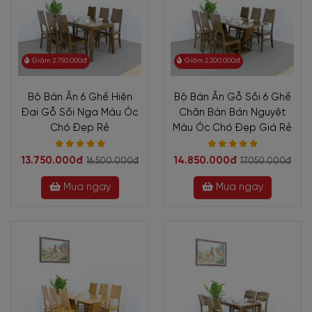
Giảm 2.750.000đ
Giảm 2.200.000đ
Bộ Bàn Ăn 6 Ghế Hiện
Bộ Bàn Ăn Gỗ Sồi 6 Ghế
Đại Gỗ Sồi Nga Màu Óc
Chân Bàn Bán Nguyệt
Chó Đẹp Rẻ
Màu Óc Chó Đẹp Giá Rẻ
13.750.000đ
14.850.000đ
16.500.000đ
17.050.000đ
Mua ngay
Mua ngay