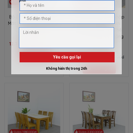
Giảm 2.090.000đ
Giảm 1.980.000đ
Bộ Bàn Ăn 6 Ghế Gỗ Sồi
Bộ Bàn Ăn Mặt Đá Nhập
Mặt Đá Lọt Màu Tự Nhiên
Khẩu - Mặt Đá Cẩm
Đẹp Hiện Đại
Thạch Gỗ Xoan 6 Ghế
Màu Óc Chó Phối Trắng
Cao Cấp
12.760.000đ
14.850.000đ
Mua ngay
12.870.000đ
14.850.000đ
Mua ngay
Giảm 1.980.000đ
Giảm 2.200.000đ