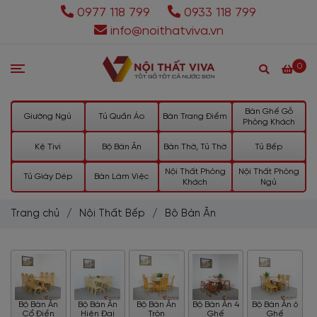
0977 118 799
0933 118 799
info@noithatviva.vn
0
Bàn Ghế Gỗ
Giường Ngủ
Tủ Quần Áo
Bàn Trang Điểm
Phòng Khách
Kệ Tivi
Bộ Bàn Ăn
Bàn Thờ, Tủ Thờ
Tủ Bếp
Nội Thất Phòng
Nội Thất Phòng
Tủ Giày Dép
Bàn Làm Việc
Khách
Ngủ
Trang chủ
/
Nội Thất Bếp
/
Bộ Bàn Ăn
Bộ Bàn Ăn
Bộ Bàn Ăn
Bộ Bàn Ăn
Bộ Bàn Ăn 4
Bộ Bàn Ăn 6
Cổ Điển
Hiện Đại
Tròn
Ghế
Ghế