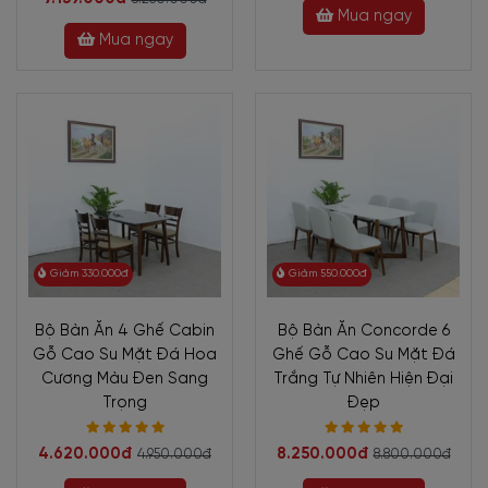
Mua ngay
Mua ngay
Giảm 330.000đ
Giảm 550.000đ
Bộ Bàn Ăn 4 Ghế Cabin
Bộ Bàn Ăn Concorde 6
Gỗ Cao Su Mặt Đá Hoa
Ghế Gỗ Cao Su Mặt Đá
Cương Màu Đen Sang
Trắng Tự Nhiên Hiện Đại
Trọng
Đẹp
4.620.000đ
8.250.000đ
4.950.000đ
8.800.000đ