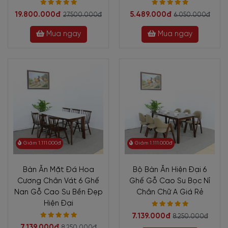
19.800.000đ
5.489.000đ
27.500.000đ
6.050.000đ
Mua ngay
Mua ngay
Giảm 1.111.000đ
Giảm 1.111.000đ
Bàn Ăn Mặt Đá Hoa
Bộ Bàn Ăn Hiện Đại 6
Cương Chân Vát 6 Ghế
Ghế Gỗ Cao Su Bọc Nỉ
Nan Gỗ Cao Su Bền Đẹp
Chân Chữ A Giá Rẻ
Hiện Đại
7.139.000đ
8.250.000đ
7.139.000đ
8.250.000đ