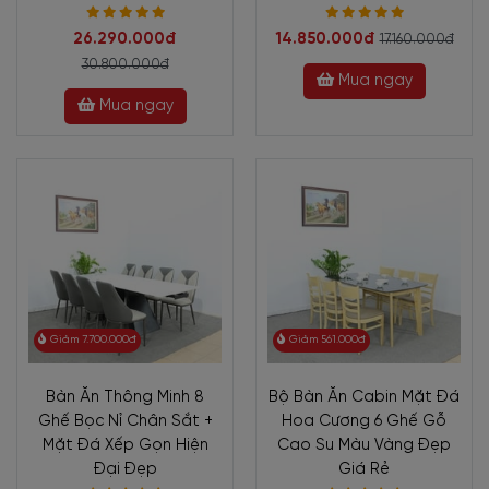
26.290.000đ
14.850.000đ
17.160.000đ
30.800.000đ
Mua ngay
Mua ngay
Giảm 7.700.000đ
Giảm 561.000đ
Bàn Ăn Thông Minh 8
Bộ Bàn Ăn Cabin Mặt Đá
Ghế Bọc Nỉ Chân Sắt +
Hoa Cương 6 Ghế Gỗ
Mặt Đá Xếp Gọn Hiện
Cao Su Màu Vàng Đẹp
Đại Đẹp
Giá Rẻ