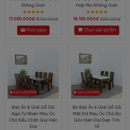
Không Gian
Hợp Mọi Không Gian
17.050.000đ
18.150.000đ
18.700.000đ
19.250.000đ
Mua ngay
Chọn sản phẩm
Giảm 4.510.000đ
Giảm 2.310.000đ
Bàn Ăn 8 Ghế Gỗ Sồi
Bộ Bàn Ăn 6 Ghế Gỗ Sồi
Nga Tự Nhiên Màu Óc
Mặt Đá Màu Óc Chó Bo
Chó Kiểu Chân Quỳ Hiện
Góc Hiện Đại Đẹp Tinh
Đại
Tế