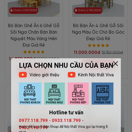
Giảm 2.200.000đ
Giảm 2.750.000đ
Bộ Bàn Ghế Ăn 6 Ghế Gỗ
Bộ Bàn Ăn 4 Ghế Gỗ Sồi
Sồi Nga Chân Bàn Bán
Nga Màu Óc Chó Bo Góc
Nguyệt Màu Vàng Hiện
Đẹp Giá Rẻ
Đại Giá Rẻ
11.000.000đ
13.750.000đ
14.850.000đ
17.050.000đ
Mua ngay
Mua ngay