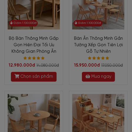
Giảm 1.100.000đ
Giảm 1.100.000đ
Bộ Bàn Thông Minh Gấp
Bàn Ăn Thông Minh Gắn
Gọn Hiện Đại Tối Ưu
Tường Xếp Gọn Tiện Lợi
Không Gian Phòng Ăn
Gỗ Tự Nhiên
12.980.000đ
15.950.000đ
14.080.000đ
17.050.000đ
Chọn sản phẩm
Mua ngay