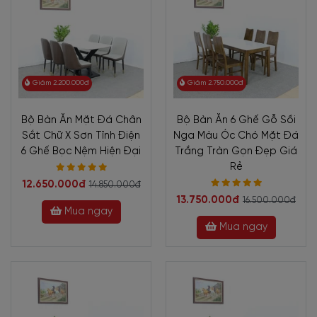
Giảm 2.200.000đ
Giảm 2.750.000đ
Bộ Bàn Ăn Mặt Đá Chân
Bộ Bàn Ăn 6 Ghế Gỗ Sồi
Sắt Chữ X Sơn Tĩnh Điện
Nga Màu Óc Chó Mặt Đá
6 Ghế Bọc Nệm Hiện Đại
Trắng Tràn Gọn Đẹp Giá
Rẻ
12.650.000đ
14.850.000đ
13.750.000đ
16.500.000đ
Mua ngay
Mua ngay