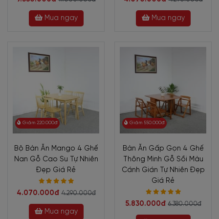
Mua ngay
Mua ngay
Giảm 220.000đ
Giảm 550.000đ
Bộ Bàn Ăn Mango 4 Ghế
Bàn Ăn Gấp Gọn 4 Ghế
Nan Gỗ Cao Su Tự Nhiên
Thông Minh Gỗ Sồi Màu
Đẹp Giá Rẻ
Cánh Gián Tự Nhiên Đẹp
Giá Rẻ
4.070.000đ
4.290.000đ
5.830.000đ
6.380.000đ
Mua ngay