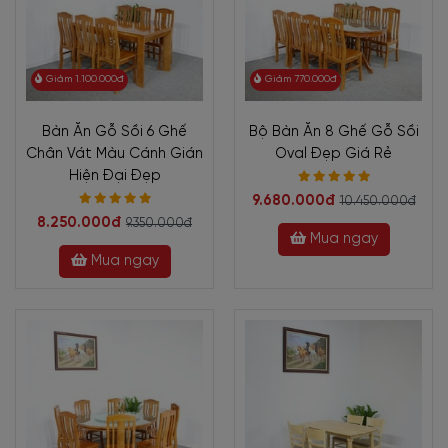
Giảm 1.100.000đ
Giảm 770.000đ
Bàn Ăn Gỗ Sồi 6 Ghế
Bộ Bàn Ăn 8 Ghế Gỗ Sồi
Chân Vát Màu Cánh Gián
Oval Đẹp Giá Rẻ
Hiện Đại Đẹp
9.680.000đ
10.450.000đ
8.250.000đ
9.350.000đ
Mua ngay
Mua ngay