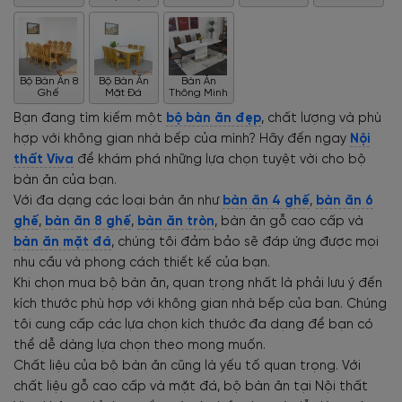
Bộ Bàn Ăn 8
Bộ Bàn Ăn
Bàn Ăn
Ghế
Mặt Đá
Thông Minh
Bạn đang tìm kiếm một
bộ bàn ăn đẹp
, chất lượng và phù
hợp với không gian nhà bếp của mình? Hãy đến ngay
Nội
thất Viva
để khám phá những lựa chọn tuyệt vời cho bộ
bàn ăn của bạn.
Với đa dạng các loại bàn ăn như
bàn ăn 4 ghế
,
bàn ăn 6
ghế
,
bàn ăn 8 ghế
,
bàn ăn tròn
, bàn ăn gỗ cao cấp và
bàn ăn mặt đá
, chúng tôi đảm bảo sẽ đáp ứng được mọi
nhu cầu và phong cách thiết kế của bạn.
Khi chọn mua bộ bàn ăn, quan trọng nhất là phải lưu ý đến
kích thước phù hợp với không gian nhà bếp của bạn. Chúng
tôi cung cấp các lựa chọn kích thước đa dạng để bạn có
thể dễ dàng lựa chọn theo mong muốn.
Chất liệu của bộ bàn ăn cũng là yếu tố quan trọng. Với
chất liệu gỗ cao cấp và mặt đá, bộ bàn ăn tại Nội thất