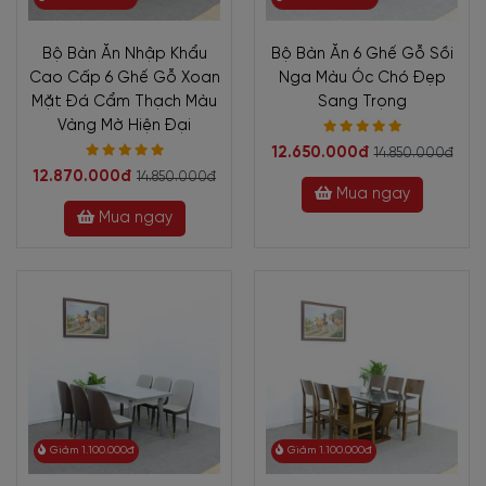
Bộ Bàn Ăn Nhập Khẩu
Bộ Bàn Ăn 6 Ghế Gỗ Sồi
Cao Cấp 6 Ghế Gỗ Xoan
Nga Màu Óc Chó Đẹp
Mặt Đá Cẩm Thạch Màu
Sang Trọng
Vàng Mờ Hiện Đại
12.650.000đ
14.850.000đ
12.870.000đ
14.850.000đ
Mua ngay
Mua ngay
Giảm 1.100.000đ
Giảm 1.100.000đ