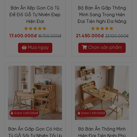
Bàn Ăn Xếp Gọn Có Tủ
Bộ Bàn Ăn Gấp Thông
Để Đồ Gỗ Tự Nhiên Đẹp
Minh Sang Trọng Hiện
Hiện Đại
Đại Tiện Nghi Đa Năng
17.600.000đ
21.450.000đ
18.700.000đ
23.100.000đ
Mua ngay
Chọn sản phẩm
Giảm 1.650.000đ
Giảm 1.100.000đ
Bàn Ăn Gấp Gọn Có Hộc
Bộ Bàn Ăn Thông Minh
Tủ Gỗ Sồi Tự Nhiên Tối Ưu
Hiện Đại Tiện Nghi Phù