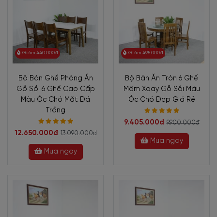
Giảm 440.000đ
Giảm 495.000đ
Bộ Bàn Ghế Phòng Ăn
Bộ Bàn Ăn Tròn 6 Ghế
Gỗ Sồi 6 Ghế Cao Cấp
Mâm Xoay Gỗ Sồi Màu
Màu Óc Chó Mặt Đá
Óc Chó Đẹp Giá Rẻ
Trắng
9.405.000đ
9.900.000đ
12.650.000đ
13.090.000đ
Mua ngay
Mua ngay