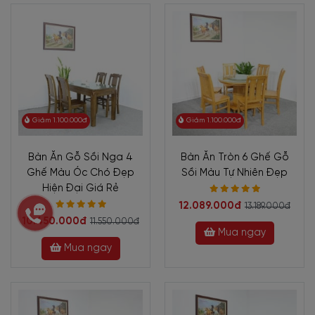
Giảm 1.100.000đ
Giảm 1.100.000đ
Bàn Ăn Gỗ Sồi Nga 4
Bàn Ăn Tròn 6 Ghế Gỗ
Ghế Màu Óc Chó Đẹp
Sồi Màu Tự Nhiên Đẹp
Hiện Đại Giá Rẻ
12.089.000đ
13.189.000đ
10.450.000đ
11.550.000đ
Mua ngay
Mua ngay