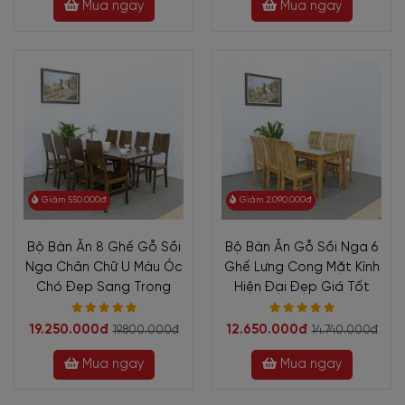
Mua ngay
Mua ngay
Giảm 550.000đ
Giảm 2.090.000đ
Bộ Bàn Ăn 8 Ghế Gỗ Sồi
Bộ Bàn Ăn Gỗ Sồi Nga 6
Nga Chân Chữ U Màu Óc
Ghế Lưng Cong Mặt Kính
Chó Đẹp Sang Trọng
Hiện Đại Đẹp Giá Tốt
19.250.000đ
12.650.000đ
19.800.000đ
14.740.000đ
Mua ngay
Mua ngay