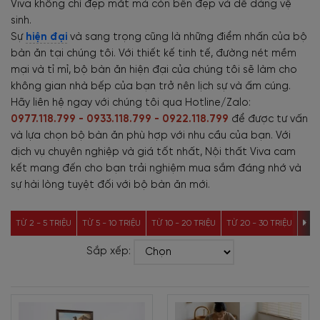
Viva không chỉ đẹp mắt mà còn bền đẹp và dễ dàng vệ
sinh.
Sự
hiện đại
và sang trọng cũng là những điểm nhấn của bộ
bàn ăn tại chúng tôi. Với thiết kế tinh tế, đường nét mềm
mại và tỉ mỉ, bộ bàn ăn hiện đại của chúng tôi sẽ làm cho
không gian nhà bếp của bạn trở nên lịch sự và ấm cúng.
Hãy liên hệ ngay với chúng tôi qua Hotline/Zalo:
0977.118.799 - 0933.118.799 - 0922.118.799
để được tư vấn
và lựa chọn bộ bàn ăn phù hợp với nhu cầu của bạn. Với
dịch vụ chuyên nghiệp và giá tốt nhất, Nội thất Viva cam
kết mang đến cho bạn trải nghiệm mua sắm đáng nhớ và
sự hài lòng tuyệt đối với bộ bàn ăn mới.
TỪ 2 - 5 TRIỆU
TỪ 5 - 10 TRIỆU
TỪ 10 - 20 TRIỆU
TỪ 20 - 30 TRIỆU
TỪ 3
Sắp xếp: