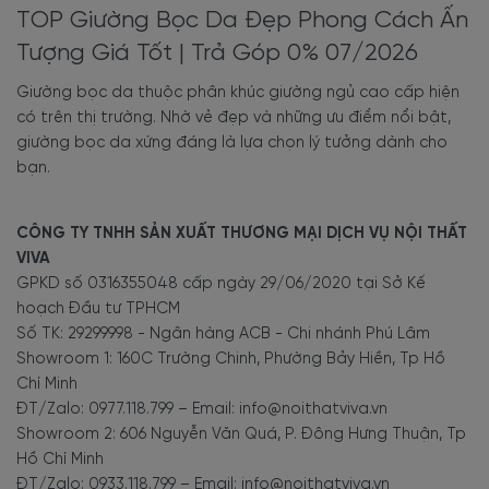
TOP Giường Bọc Da Đẹp Phong Cách Ấn
3.3. Giường bọc da hiện đại
Tượng Giá Tốt | Trả Góp 0% 07/2026
Sản phẩm thường có thiết kế gọn gàng, đơn giản, ít chi
Giường bọc da thuộc phân khúc giường ngủ cao cấp hiện
tiết cầu kỳ, mang đến vẻ đẹp thanh lịch, trẻ trung và cá
có trên thị trường. Nhờ vẻ đẹp và những ưu điểm nổi bật,
tính cho không gian phòng ngủ. Các đường nét thanh
giường bọc da xứng đáng là lựa chọn lý tưởng dành cho
thoát, giúp căn phòng có cảm giác rộng rãi, thông
bạn.
thoáng, decor phòng ngủ ấn tượng, đẹp mắt hơn.
Giường bọc da hiện đại, đơn giản mà đẹp.
CÔNG TY TNHH SẢN XUẤT THƯƠNG MẠI DỊCH VỤ NỘI THẤT
VIVA
Giường bọc da hiện đại, giá tốt, giao hàng nhanh tại Nội thất
GPKD số 0316355048 cấp ngày 29/06/2020 tại Sở Kế
Viva.
hoạch Đầu tư TPHCM
Hiện các mẫu thiết kế
giường bọc da hiện đại
có đủ màu
Số TK: 29299998 - Ngân hàng ACB - Chi nhánh Phú Lâm
sắc, từ tông trầm tối đến tươi sáng, phù hợp với nhiều lứa
Showroom 1: 160C Trường Chinh, Phường Bảy Hiền, Tp Hồ
tuổi, giới tính.
Chí Minh
ĐT/Zalo: 0977.118.799 – Email: info@noithatviva.vn
Giường bọc da hiện đại tông màu xám ưa nhìn.
Showroom 2: 606 Nguyễn Văn Quá, P. Đông Hưng Thuận, Tp
Video giới thiệu
Giường Bọc Da Màu Xám Thiết Kế Theo
Hồ Chí Minh
Phong Cách Hiện Đại
của Nội thất Viva:
ĐT/Zalo: 0933.118.799 – Email: info@noithatviva.vn