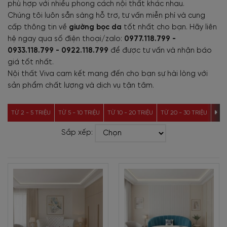
phù hợp với nhiều phong cách nội thất khác nhau.
Chúng tôi luôn sẵn sàng hỗ trợ, tư vấn miễn phí và cung
cấp thông tin về
giường bọc da
tốt nhất cho bạn. Hãy liên
hệ ngay qua số điện thoại/zalo:
0977.118.799 -
0933.118.799 - 0922.118.799
để được tư vấn và nhận báo
giá tốt nhất.
Nội thất Viva cam kết mang đến cho bạn sự hài lòng với
sản phẩm chất lượng và dịch vụ tận tâm.
TỪ 2 - 5 TRIỆU
TỪ 5 - 10 TRIỆU
TỪ 10 - 20 TRIỆU
TỪ 20 - 30 TRIỆU
TỪ 3
Sắp xếp: