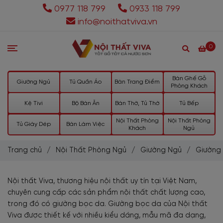
0977 118 799
0933 118 799
info@noithatviva.vn
0
Bàn Ghế Gỗ
Giường Ngủ
Tủ Quần Áo
Bàn Trang Điểm
Phòng Khách
Kệ Tivi
Bộ Bàn Ăn
Bàn Thờ, Tủ Thờ
Tủ Bếp
Nội Thất Phòng
Nội Thất Phòng
Tủ Giày Dép
Bàn Làm Việc
Khách
Ngủ
Trang chủ
/
Nội Thất Phòng Ngủ
/
Giường Ngủ
/
Giường
Nội thất Viva, thương hiệu nội thất uy tín tại Việt Nam,
chuyên cung cấp các sản phẩm nội thất chất lượng cao,
trong đó có giường bọc da. Giường bọc da của Nội thất
Viva được thiết kế với nhiều kiểu dáng, mẫu mã đa dạng,