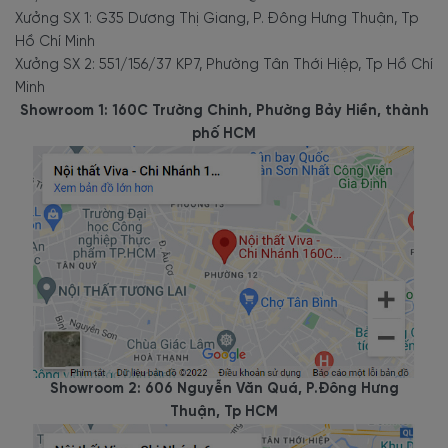
Xưởng SX 1: G35 Dương Thị Giang, P. Đông Hưng Thuận, Tp
Hồ Chí Minh
Xưởng SX 2: 551/156/37 KP7, Phường Tân Thới Hiệp, Tp Hồ Chí
Minh
Showroom 1: 160C Trường Chinh, Phường Bảy Hiền, thành
phố HCM
3.4. Giường bọc da đa năng
Tương tự như các mẫu giường gỗ,
giường bọc da
cũng có
thể tích hợp thêm 1 - 3 hộc kéo để gia tăng khoang lưu trữ
và tính đa dụng cho sản phẩm. Phù hợp với nhiều phong
cách nội thất, từ hiện đại đến tân cổ điển với mẫu mã đa
dạng, cập nhật theo xu hướng.
Mẫu giường bọc da có ngăn kéo cuối giường đa năng, thêm
Showroom 2: 606 Nguyễn Văn Quá, P.Đông Hưng
không gian lưu trữ tiện dụng.
Thuận, Tp HCM
Với các ngăn kéo trượt tiện lợi, bạn thoải mái dùng chúng
để đựng đồ đạc cá nhân hoặc phụ kiện phòng ngủ, chăn