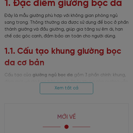
1. Đặc điểm giường bọc da
Đây là mẫu giường phù hợp với không gian phòng ngủ
sang trọng. Thông thường da được sử dụng để bọc ở phần
thành giường và đầu giường, giúp gia tăng sự êm ái, hạn
chế các góc cạnh, đảm bảo an toàn cho người dùng.
1.1. Cấu tạo khung giường bọc
da cơ bản
Cấu tạo của
giường ngủ bọc da
gồm 3 phần chính: khung,
đệm mút và da bọc bên ngoài. Phần khung của giường vẫn
Xem tất cả
được làm bằng gỗ, nhưng bên ngoài sẽ được thiết kế bọc
da êm ái.
Tùy theo ý tưởng của từng đơn vị thiết kế mà khung giường
bọc da sử dụng các chất liệu khác nhau. Cụ thể là khung
giường gỗ tự nhiên và khung giường gỗ công nghiệp.
MỚI VỀ
Bảng so sánh khung giường bọc da cơ bản
Tiêu
Khung giường gỗ tự
Khung giường gỗ công