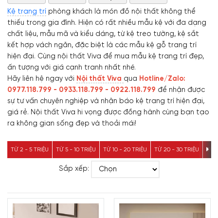
Kệ trang trí
phòng khách là món đồ nội thất không thể
thiếu trong gia đình. Hiện có rất nhiều mẫu kệ với đa dạng
chất liệu, mẫu mã và kiểu dáng, từ kệ treo tường, kệ sắt
kết hợp vách ngăn, đặc biệt là các mẫu kệ gỗ trang trí
hiện đại. Cùng nội thất Viva để mua mẫu kệ trang trí đẹp,
ấn tượng với giá cạnh tranh nhất nhé.
Hãy liên hệ ngay với
Nội thất Viva
qua
Hotline/Zalo:
0977.118.799 - 0933.118.799 - 0922.118.799
để nhận được
sự tư vấn chuyên nghiệp và nhận báo kệ trang trí hiện đại,
giá rẻ. Nội thất Viva hi vọng được đồng hành cùng bạn tạo
ra không gian sống đẹp và thoải mái!
TỪ 2 - 5 TRIỆU
TỪ 5 - 10 TRIỆU
TỪ 10 - 20 TRIỆU
TỪ 20 - 30 TRIỆU
TỪ 3
Sắp xếp: