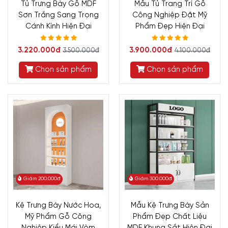
Tủ Trưng Bày Gỗ MDF
Mẫu Tủ Trang Trí Gỗ
Sơn Trắng Sang Trọng
Công Nghiệp Đặt Mỹ
Cánh Kính Hiện Đại
Phẩm Đẹp Hiện Đại
3.220.000đ
3.900.000đ
3.500.000đ
4.100.000đ
Chọn sản phẩm
Chọn sản phẩm
Giảm 200.000đ
Giảm 300.000đ
Kệ Trưng Bày Nước Hoa,
Mẫu Kệ Trưng Bày Sản
Mỹ Phẩm Gỗ Công
Phẩm Đẹp Chất Liệu
Nghiệp Kiểu Mái Vòm
MDF Khung Sắt Hiện Đại