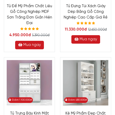
Tủ Để Mỹ Phẩm Chất Liệu
Tủ Đựng Túi Xách Giày
Gỗ Công Nghiệp MDF
Dép Bằng Gỗ Công
Sơn Trắng Đơn Giản Hiện
Nghiệp Cao Cấp Giá Rẻ
Đại
11.330.000đ
12.650.000đ
4.950.000đ
5.390.000đ
Mua ngay
Mua ngay
Giảm 1.100.000đ
Giảm 480.000đ
Tủ Trưng Bày Kính Mắt
Kệ Mỹ Phẩm Đẹp Chất