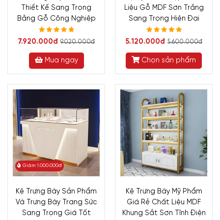
Thiết Kế Sang Trọng
Liệu Gỗ MDF Sơn Trắng
Bằng Gỗ Công Nghiệp
Sang Trọng Hiện Đại
7.920.000đ
5.120.000đ
9.020.000đ
5.600.000đ
Mua ngay
Chọn sản phẩm
Giảm 1.000.000đ
Kệ Trưng Bày Sản Phẩm
Kệ Trưng Bày Mỹ Phẩm
Và Trưng Bày Trang Sức
Giá Rẻ Chất Liệu MDF
Sang Trọng Giá Tốt
Khung Sắt Sơn Tĩnh Điện