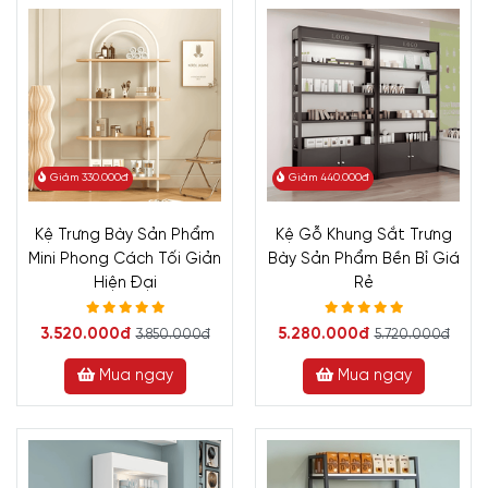
Giảm 330.000đ
Giảm 440.000đ
Kệ Trưng Bày Sản Phẩm
Kệ Gỗ Khung Sắt Trưng
Mini Phong Cách Tối Giản
Bày Sản Phẩm Bền Bỉ Giá
Hiện Đại
Rẻ
3.520.000đ
5.280.000đ
3.850.000đ
5.720.000đ
Mua ngay
Mua ngay