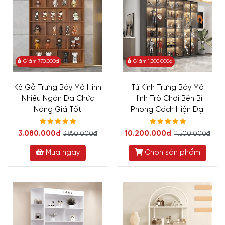
Giảm 770.000đ
Giảm 1.300.000đ
Kệ Gỗ Trưng Bày Mô Hình
Tủ Kính Trưng Bày Mô
Nhiều Ngăn Đa Chức
Hình Trò Chơi Bền Bỉ
Năng Giá Tốt
Phong Cách Hiện Đại
3.080.000đ
10.200.000đ
3.850.000đ
11.500.000đ
Mua ngay
Chọn sản phẩm