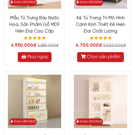
Giảm 330.000đ
Giảm 300.000đ
Mẫu Tủ Trưng Bày Nước
Kệ Tủ Trang Trí Mô Hình
Hoa, Sản Phẩm Gỗ MDF
Cánh Kính Thiết Kế Hiện
Hiện Đại Cao Cấp
Đại Chất Lượng
4.950.000đ
4.700.000đ
5.280.000đ
5.000.000đ
Mua ngay
Chọn sản phẩm
Giảm 280.000đ
Giảm 200.000đ