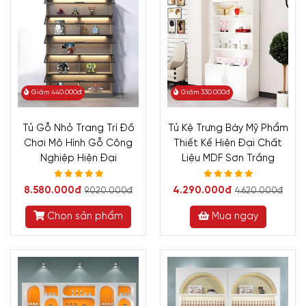
Giảm 440.000đ
Giảm 330.000đ
Tủ Gỗ Nhỏ Trang Trí Đồ
Tủ Kệ Trưng Bày Mỹ Phẩm
Chơi Mô Hình Gỗ Công
Thiết Kế Hiện Đại Chất
Nghiệp Hiện Đại
Liệu MDF Sơn Trắng
8.580.000đ
4.290.000đ
9.020.000đ
4.620.000đ
Chọn sản phẩm
Mua ngay