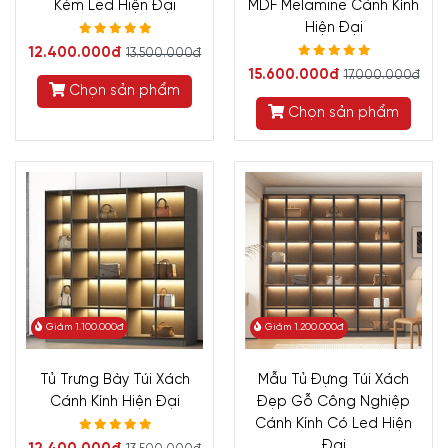
Kèm Led Hiện Đại
MDF Melamine Cánh Kính
Hiện Đại
12.400.000đ
13.500.000đ
15.600.000đ
17.000.000đ
Chọn sản phẩm
Chọn sản phẩm
Giảm 1.100.000đ
Giảm 1.200.000đ
Tủ Trưng Bày Túi Xách
Mẫu Tủ Đựng Túi Xách
Cánh Kính Hiện Đại
Đẹp Gỗ Công Nghiệp
Cánh Kính Có Led Hiện
Đại