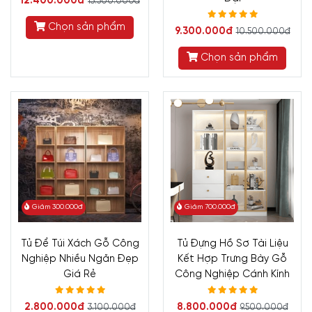
12.400.000đ
13.500.000đ
Chọn sản phẩm
9.300.000đ
10.500.000đ
Chọn sản phẩm
Giảm 300.000đ
Giảm 700.000đ
Tủ Để Túi Xách Gỗ Công
Tủ Đựng Hồ Sơ Tài Liệu
Nghiệp Nhiều Ngăn Đẹp
Kết Hợp Trưng Bày Gỗ
Giá Rẻ
Công Nghiệp Cánh Kính
2.800.000đ
8.800.000đ
3.100.000đ
9.500.000đ