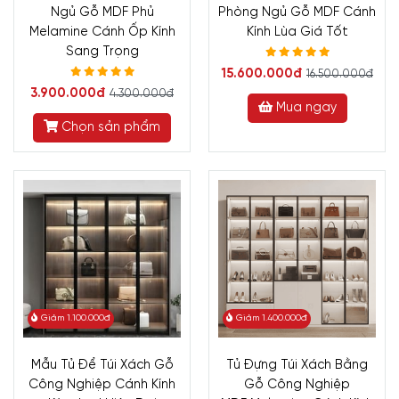
Ngủ Gỗ MDF Phủ
Phòng Ngủ Gỗ MDF Cánh
Melamine Cánh Ốp Kính
Kính Lùa Giá Tốt
Sang Trọng
15.600.000đ
16.500.000đ
3.900.000đ
4.300.000đ
Mua ngay
Chọn sản phẩm
Giảm 1.100.000đ
Giảm 1.400.000đ
Mẫu Tủ Để Túi Xách Gỗ
Tủ Đựng Túi Xách Bằng
Công Nghiệp Cánh Kính
Gỗ Công Nghiệp