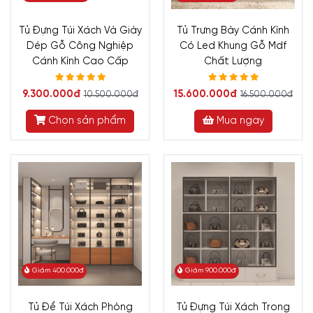
Tủ Đựng Túi Xách Và Giày
Tủ Trưng Bày Cánh Kính
Dép Gỗ Công Nghiệp
Có Led Khung Gỗ Mdf
Cánh Kính Cao Cấp
Chất Lượng
9.300.000đ
15.600.000đ
10.500.000đ
16.500.000đ
Chọn sản phẩm
Mua ngay
Giảm 400.000đ
Giảm 900.000đ
Tủ Để Túi Xách Phòng
Tủ Đựng Túi Xách Trong