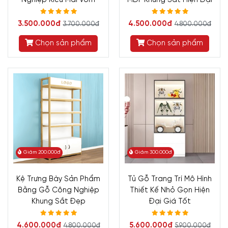
3.500.000đ
4.500.000đ
3.700.000đ
4.800.000đ
Chọn sản phẩm
Chọn sản phẩm
Giảm 200.000đ
Giảm 300.000đ
Kệ Trưng Bày Sản Phẩm
Tủ Gỗ Trang Trí Mô Hình
Bằng Gỗ Công Nghiệp
Thiết Kế Nhỏ Gọn Hiện
Khung Sắt Đẹp
Đại Giá Tốt
4.600.000đ
5.600.000đ
4.800.000đ
5.900.000đ