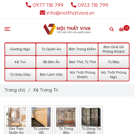
0977 118 799
0933 118 799
info@noithatviva.vn
0
Bàn Ghế Gỗ
Giường Ngủ
Tủ Quần Áo
Bàn Trang Điểm
Phòng Khách
Kệ Tivi
Bộ Bàn Ăn
Bàn Thờ, Tủ Thờ
Tủ Bếp
Nội Thất Phòng
Nội Thất Phòng
Tủ Giày Dép
Bàn Làm Việc
Khách
Ngủ
Trang chủ
/
Kệ Trang Trí
Giá Treo
Tủ Locker
Tủ Trưng
Tủ Đựng Túi
Quần Áo
Gỗ
Bày
Xách