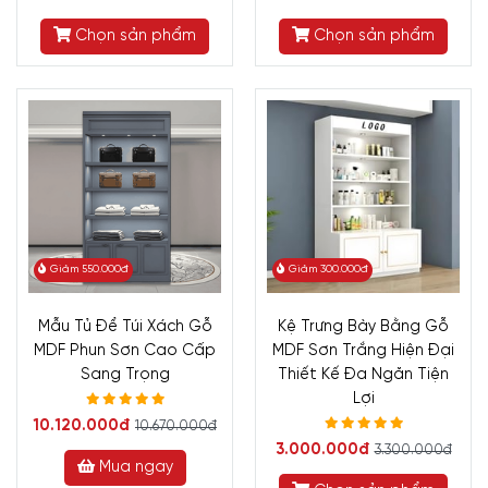
Chọn sản phẩm
Chọn sản phẩm
Giảm 550.000đ
Giảm 300.000đ
Mẫu Tủ Để Túi Xách Gỗ
Kệ Trưng Bày Bằng Gỗ
MDF Phun Sơn Cao Cấp
MDF Sơn Trắng Hiện Đại
Sang Trọng
Thiết Kế Đa Ngăn Tiện
Lợi
10.120.000đ
10.670.000đ
3.000.000đ
3.300.000đ
Mua ngay