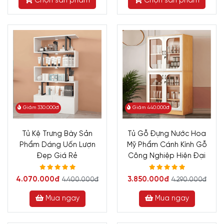
Chọn sản phẩm
Chọn sản phẩm
Giảm 330.000đ
Giảm 440.000đ
Tủ Kệ Trưng Bày Sản
Tủ Gỗ Đựng Nước Hoa
Phẩm Dáng Uốn Lượn
Mỹ Phẩm Cánh Kính Gỗ
Đẹp Giá Rẻ
Công Nghiệp Hiện Đại
4.070.000đ
3.850.000đ
4.400.000đ
4.290.000đ
Mua ngay
Mua ngay