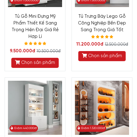
Giảm 1.000.000đ
Giảm 1.300.000đ
Tủ Gỗ Mini Đựng Mỹ
Tủ Trưng Bày Lego Gỗ
Phẩm Thiết Kế Sang
Công Nghiệp Bền Đẹp
Trọng Hiện Đại Giá Rẻ
Sang Trọng Giá Tốt
Hợp Lí
11.200.000đ
12.500.000đ
9.500.000đ
10.500.000đ
Chọn sản phẩm
Chọn sản phẩm
Giảm 440.000đ
Giảm 1.320.000đ