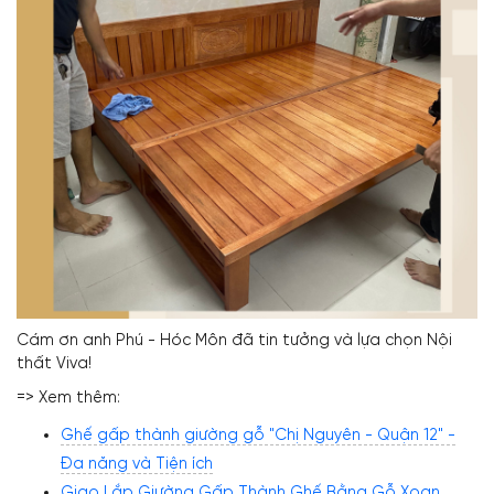
Cám ơn anh Phú - Hóc Môn đã tin tưởng và lựa chọn Nội
thất Viva!
=> Xem thêm:
Ghế gấp thành giường gỗ "Chị Nguyên - Quận 12" -
Đa năng và Tiện ích
Giao Lắp Giường Gấp Thành Ghế Bằng Gỗ Xoan