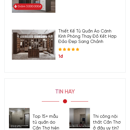
Giảm 3.000.000đ
Thiết Kế Tủ Quần Áo Cánh
Kính Phòng Thay Đồ Kết Hợp
Đảo Đẹp Sang Chảnh
1đ
TIN HAY
Top 15+ mẫu
Thi công nội
tủ quần áo
thất Cần Thơ
Cần Thơ hiện
ở đâu uy tín?