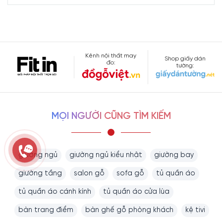
Kênh nội thất may
Shop giấy dán
đo:
tường:
MỌI NGƯỜI CŨNG TÌM KIẾM
giường ngủ
giường ngủ kiểu nhật
giường bay
giường tầng
salon gỗ
sofa gỗ
tủ quần áo
tủ quần áo cánh kính
tủ quần áo cửa lùa
bàn trang điểm
bàn ghế gỗ phòng khách
kệ tivi