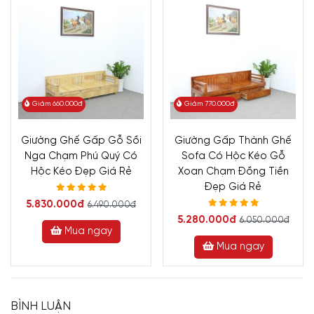
Giảm 660.000đ
Giảm 770.000đ
Giường Ghế Gấp Gỗ Sồi
Giường Gấp Thành Ghế
Nga Chạm Phú Quý Có
Sofa Có Hộc Kéo Gỗ
Hộc Kéo Đẹp Giá Rẻ
Xoan Chạm Đồng Tiền
Đẹp Giá Rẻ
5.830.000đ
6.490.000đ
5.280.000đ
6.050.000đ
Mua ngay
Mua ngay
BÌNH LUẬN