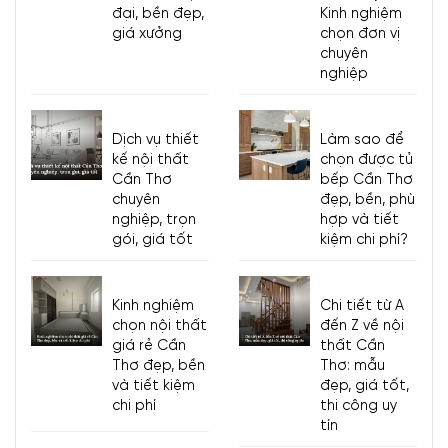
đại, bền đẹp,
Kinh nghiệm
giá xưởng
chọn đơn vị
chuyên
nghiệp
Dịch vụ thiết
Làm sao để
kế nội thất
chọn được tủ
Cần Thơ
bếp Cần Thơ
chuyên
đẹp, bền, phù
nghiệp, trọn
hợp và tiết
gói, giá tốt
kiệm chi phí?
Kinh nghiệm
Chi tiết từ A
chọn nội thất
đến Z về nội
giá rẻ Cần
thất Cần
Thơ đẹp, bền
Thơ: mẫu
và tiết kiệm
đẹp, giá tốt,
chi phí
thi công uy
tín