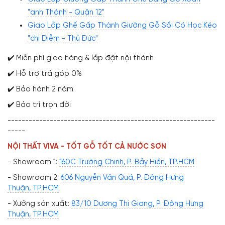
"anh Thành - Quận 12"
Giao Lắp Ghế Gấp Thành Giường Gỗ Sồi Có Học Kéo
"chị Diễm - Thủ Đức"
✔️ Miễn phí giao hàng & lắp đặt nội thành
✔️ Hỗ trợ trả góp 0%
✔️ Bảo hành 2 năm
✔️ Bảo trì trọn đời
-----------------------------------------------------------
-----
NỘI THẤT VIVA - TỐT GỖ TỐT CẢ NƯỚC SƠN
- Showroom 1:
160C Trường Chinh, P. Bảy Hiền, TP.HCM
- Showroom 2:
606 Nguyễn Văn Quá, P. Đông Hưng
Thuận, TP.HCM
- Xưởng sản xuất:
83/10 Dương Thị Giang, P. Đông Hưng
Thuận, TP.HCM