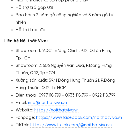
Miễn phí thiết kế 3D hợp phong thuỷ
Hỗ trợ trả góp 0%
Bảo hành 2 năm gỗ công nghiệp và 5 năm gỗ tự
nhiên
Hỗ trợ trọn đời
Liên hệ Nội thất Viva:
Showroom 1: 160C Trường Chinh, P.12, Q.Tân Bình,
Tp.HCM
Showroom 2: 606 Nguyễn Văn Quá, P.Đông Hưng
Thuận, Q.12, Tp.HCM
Xưởng sản xuất: 59/1 Đông Hưng Thuận 21, P.Đông
Hưng Thuận, Q.12, Tp.HCM
Điện thoại: 0977.118.799 - 0933.118.799 - 0922.118.799
Email:
info@noithatviva.vn
Website:
https://noithatviva.vn
Fanpage:
https://www.facebook.com/noithatviva.vn
TikTok:
https://www.tiktok.com/@noithatviva.vn