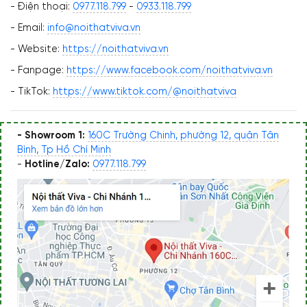
- Điện thoại:
0977.118.799
-
0933.118.799
- Email:
info@noithatviva.vn
- Website:
https://noithatviva.vn
- Fanpage:
https://www.facebook.com/noithatviva.vn
- TikTok:
https://www.tiktok.com/@noithatviva
- Showroom 1:
160C Trường Chinh, phường 12, quận Tân
Bình, Tp Hồ Chí Minh
-
Hotline/Zalo:
0977.118.799