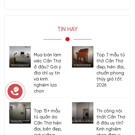
TIN HAY
Mua bàn làm
Top 7 mẫu tủ
việc Cần Thơ
thờ Cần Thơ
ở đâu? Gợi ý
đẹp, hiện đại,
địa chỉ uy tín
chuẩn phong
và kinh
thủy giá tốt
nghiệm lựa
2026
chọn
Top 15+ mẫu
Thi công nội
tủ quần áo
thất Cần Thơ
Cần Thơ hiện
ở đâu uy tín?
đại, bền đẹp,
Kinh nghiệm