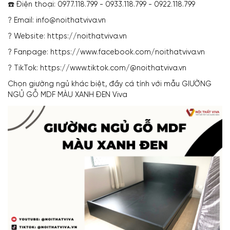
☎️ Điện thoại: 0977.118.799 - 0933.118.799 - 0922.118.799
? Email: info@noithatviva.vn
? Website: https://noithatviva.vn
? Fanpage: https://www.facebook.com/noithatviva.vn
? TikTok: https://www.tiktok.com/@noithatviva.vn
Chọn giường ngủ khác biệt, đầy cá tính với mẫu GIƯỜNG
NGỦ GỖ MDF MÀU XANH ĐEN Viva