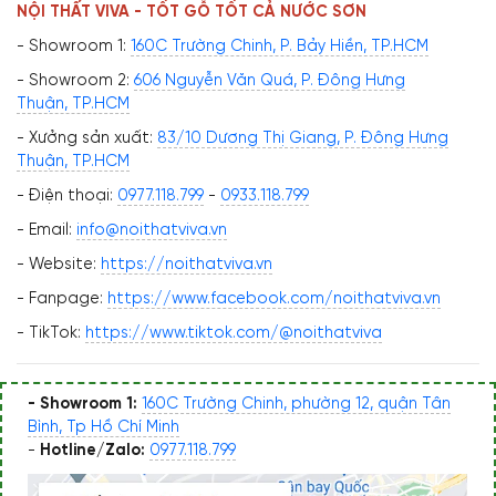
NỘI THẤT VIVA - TỐT GỖ TỐT CẢ NƯỚC SƠN
- Showroom 1:
160C Trường Chinh, P. Bảy Hiền, TP.HCM
- Showroom 2:
606 Nguyễn Văn Quá, P. Đông Hưng
Thuận, TP.HCM
- Xưởng sản xuất:
83/10 Dương Thị Giang, P. Đông Hưng
Thuận, TP.HCM
- Điện thoại:
0977.118.799
-
0933.118.799
- Email:
info@noithatviva.vn
- Website:
https://noithatviva.vn
- Fanpage:
https://www.facebook.com/noithatviva.vn
- TikTok:
https://www.tiktok.com/@noithatviva
- Showroom 1:
160C Trường Chinh, phường 12, quận Tân
Bình, Tp Hồ Chí Minh
-
Hotline/Zalo:
0977.118.799