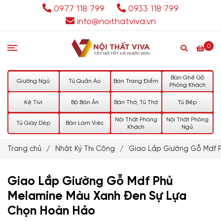
0977 118 799
0933 118 799
info@noithatviva.vn
0
Bàn Ghế Gỗ
Giường Ngủ
Tủ Quần Áo
Bàn Trang Điểm
Phòng Khách
Kệ Tivi
Bộ Bàn Ăn
Bàn Thờ, Tủ Thờ
Tủ Bếp
Nội Thất Phòng
Nội Thất Phòng
Tủ Giày Dép
Bàn Làm Việc
Khách
Ngủ
Trang chủ
/
Nhật Ký Thi Công
/
Giao Lắp Giường Gỗ Mdf 
Giao Lắp Giường Gỗ Mdf Phủ
Melamine Màu Xanh Đen Sự Lựa
Chọn Hoàn Hảo