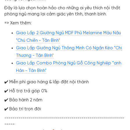
Đây là lựa chọn hoàn hảo cho những ai yêu thích nội thất
phòng ngủ mang lại cảm giác yên tĩnh, thanh bình.
=> Xem thêm:
Giao Lắp 2 Giường Ngủ MDF Phủ Melamine Màu Nâu
"Chú Chiến - Tân Bình"
Giao Lắp Giường Ngủ Thông Minh Có Ngăn Kéo "Chị
Thương - Tân Bình"
Giao Lắp Combo Phòng Ngủ Gỗ Công Nghiệp "anh
Hân - Tân Bình"
✔️ Miễn phí giao hàng & lắp đặt nội thành
✔️ Hỗ trợ trả góp 0%
✔️ Bảo hành 2 năm
✔️ Bảo trì trọn đời
-----------------------------------------------------------
-----