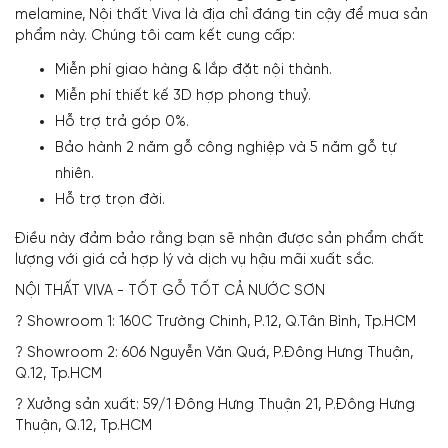
melamine, Nội thất Viva là địa chỉ đáng tin cậy để mua sản
phẩm này. Chúng tôi cam kết cung cấp:
Miễn phí giao hàng & lắp đặt nội thành.
Miễn phí thiết kế 3D hợp phong thuỷ.
Hỗ trợ trả góp 0%.
Bảo hành 2 năm gỗ công nghiệp và 5 năm gỗ tự
nhiên.
Hỗ trợ trọn đời.
Điều này đảm bảo rằng bạn sẽ nhận được sản phẩm chất
lượng với giá cả hợp lý và dịch vụ hậu mãi xuất sắc.
NỘI THẤT VIVA - TỐT GỖ TỐT CẢ NƯỚC SƠN
? Showroom 1: 160C Trường Chinh, P.12, Q.Tân Bình, Tp.HCM
? Showroom 2: 606 Nguyễn Văn Quá, P.Đông Hưng Thuận,
Q.12, Tp.HCM
? Xưởng sản xuất: 59/1 Đông Hưng Thuận 21, P.Đông Hưng
Thuận, Q.12, Tp.HCM