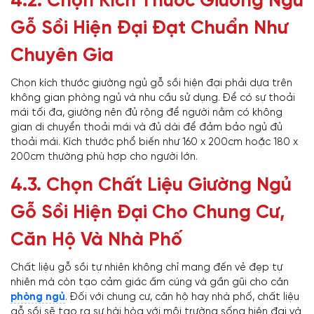
4.2. Chọn Kích Thước Giường Ngủ
Gỗ Sồi Hiện Đại Đạt Chuẩn Như
Chuyên Gia
Chọn kích thước giường ngủ gỗ sồi hiện đại phải dựa trên
không gian phòng ngủ và nhu cầu sử dụng. Để có sự thoải
mái tối đa, giường nên đủ rộng để người nằm có không
gian di chuyển thoải mái và đủ dài để đảm bảo ngủ đủ
thoải mái. Kích thước phổ biến như 160 x 200cm hoặc 180 x
200cm thường phù hợp cho người lớn.
4.3. Chọn Chất Liệu Giường Ngủ
Gỗ Sồi Hiện Đại Cho Chung Cư,
Căn Hộ Và Nhà Phố
Chất liệu gỗ sồi tự nhiên không chỉ mang đến vẻ đẹp tự
nhiên mà còn tạo cảm giác ấm cúng và gần gũi cho căn
phòng ngủ
. Đối với chung cư, căn hộ hay nhà phố, chất liệu
gỗ sồi sẽ tạo ra sự hài hòa với môi trường sống hiện đại và