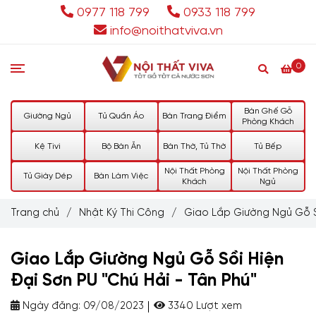
0977 118 799
0933 118 799
info@noithatviva.vn
0
Bàn Ghế Gỗ
Giường Ngủ
Tủ Quần Áo
Bàn Trang Điểm
Phòng Khách
Kệ Tivi
Bộ Bàn Ăn
Bàn Thờ, Tủ Thờ
Tủ Bếp
Nội Thất Phòng
Nội Thất Phòng
Tủ Giày Dép
Bàn Làm Việc
Khách
Ngủ
Trang chủ
/
Nhật Ký Thi Công
/
Giao Lắp Giường Ngủ Gỗ Sồ
Giao Lắp Giường Ngủ Gỗ Sồi Hiện
Đại Sơn PU "Chú Hải - Tân Phú"
Ngày đăng:
09/08/2023
3340 Lượt xem