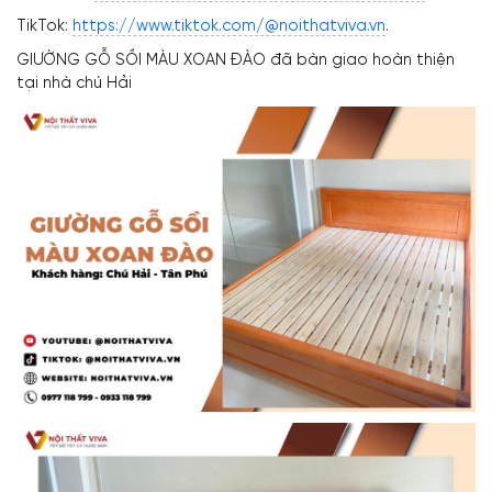
TikTok:
https://www.tiktok.com/@noithatviva.vn
.
GIƯỜNG GỖ SỒI MÀU XOAN ĐÀO đã bàn giao hoàn thiện
tại nhà chú Hải