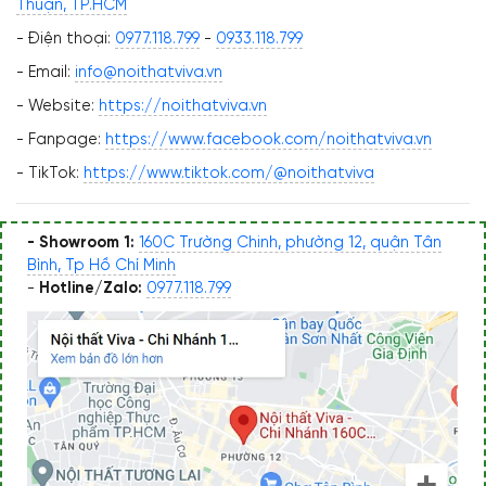
Thuận, TP.HCM
- Điện thoại:
0977.118.799
-
0933.118.799
- Email:
info@noithatviva.vn
- Website:
https://noithatviva.vn
- Fanpage:
https://www.facebook.com/noithatviva.vn
- TikTok:
https://www.tiktok.com/@noithatviva
- Showroom 1:
160C Trường Chinh, phường 12, quận Tân
Bình, Tp Hồ Chí Minh
-
Hotline/Zalo:
0977.118.799