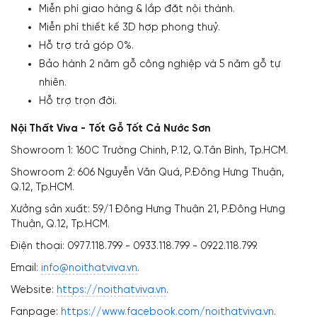
Miễn phí giao hàng & lắp đặt nội thành.
Miễn phí thiết kế 3D hợp phong thuỷ.
Hỗ trợ trả góp 0%.
Bảo hành 2 năm gỗ công nghiệp và 5 năm gỗ tự
nhiên.
Hỗ trợ trọn đời.
Nội Thất Viva - Tốt Gỗ Tốt Cả Nước Sơn
Showroom 1: 160C Trường Chinh, P.12, Q.Tân Bình, Tp.HCM.
Showroom 2: 606 Nguyễn Văn Quá, P.Đông Hưng Thuận,
Q.12, Tp.HCM.
Xưởng sản xuất: 59/1 Đông Hưng Thuận 21, P.Đông Hưng
Thuận, Q.12, Tp.HCM.
Điện thoại: 0977.118.799 - 0933.118.799 - 0922.118.799.
Email:
info@noithatviva.vn
.
Website:
https://noithatviva.vn
.
Fanpage:
https://www.facebook.com/noithatviva.vn
.