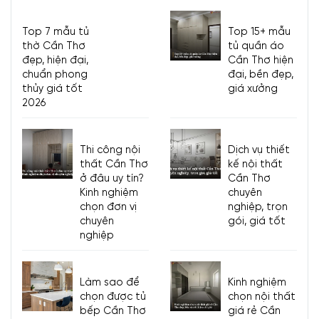
Top 7 mẫu tủ
Top 15+ mẫu
thờ Cần Thơ
tủ quần áo
đẹp, hiện đại,
Cần Thơ hiện
chuẩn phong
đại, bền đẹp,
thủy giá tốt
giá xưởng
2026
Thi công nội
Dịch vụ thiết
thất Cần Thơ
kế nội thất
ở đâu uy tín?
Cần Thơ
Kinh nghiệm
chuyên
chọn đơn vị
nghiệp, trọn
chuyên
gói, giá tốt
nghiệp
Làm sao để
Kinh nghiệm
chọn được tủ
chọn nội thất
bếp Cần Thơ
giá rẻ Cần