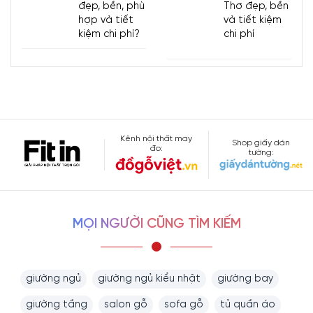
đẹp, bền, phù
Thơ đẹp, bền
hợp và tiết
và tiết kiệm
kiệm chi phí?
chi phí
Kênh nội thất may
Shop giấy dán
đo:
tường:
MỌI NGƯỜI CŨNG TÌM KIẾM
giường ngủ
giường ngủ kiểu nhật
giường bay
giường tầng
salon gỗ
sofa gỗ
tủ quần áo