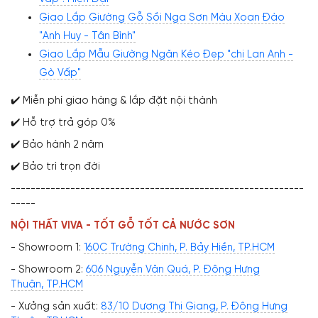
Giao Lắp Giường Gỗ Sồi Nga Sơn Màu Xoan Đào
"Anh Huy - Tân Bình"
Giao Lắp Mẫu Giường Ngăn Kéo Đẹp "chị Lan Anh -
Gò Vấp"
✔️ Miễn phí giao hàng & lắp đặt nội thành
✔️ Hỗ trợ trả góp 0%
✔️ Bảo hành 2 năm
✔️ Bảo trì trọn đời
-----------------------------------------------------------
-----
NỘI THẤT VIVA - TỐT GỖ TỐT CẢ NƯỚC SƠN
- Showroom 1:
160C Trường Chinh, P. Bảy Hiền, TP.HCM
- Showroom 2:
606 Nguyễn Văn Quá, P. Đông Hưng
Thuận, TP.HCM
- Xưởng sản xuất:
83/10 Dương Thị Giang, P. Đông Hưng