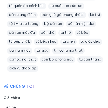
tủ quần áo cánh kính
tủ quần áo cửa lùa
bàn trang điểm
bàn ghế gỗ phòng khách
kệ tivi
kệ tivi treo tường
bộ bàn ăn
bàn ăn hiện đại
bàn ăn mặt đá
bàn thờ
tủ thờ
tủ bếp
tủ bếp chữ L
tủ bếp nhựa
tủ chén
tủ giày dép
bàn làm việc
tủ rượu
thi công nội thất
combo nội thất
combo phòng ngủ
tủ cầu thang
dịch vụ tháo lắp
VỀ CHÚNG TÔI
Giới thiệu
Liên hệ