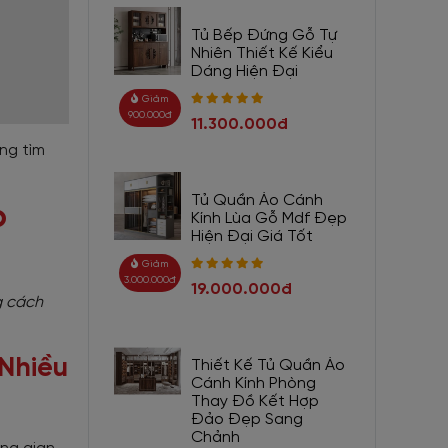
Tủ Bếp Đứng Gỗ Tự
Nhiên Thiết Kế Kiểu
Dáng Hiện Đại
Giảm
900.000đ
11.300.000đ
ng tìm
Tủ Quần Áo Cánh
o
Kính Lùa Gỗ Mdf Đẹp
Hiện Đại Giá Tốt
Giảm
3.000.000đ
19.000.000đ
g cách
Nhiều
Thiết Kế Tủ Quần Áo
Cánh Kính Phòng
Thay Đồ Kết Hợp
Đảo Đẹp Sang
Chảnh