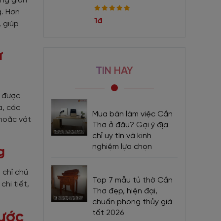
ông gian
g. Hơn
1đ
, giúp
ử
TIN HAY
g được
a, các
Mua bàn làm việc Cần
 hoặc vật
Thơ ở đâu? Gợi ý địa
chỉ uy tín và kinh
nghiệm lựa chọn
g
 chỉ chú
Top 7 mẫu tủ thờ Cần
hi tiết,
Thơ đẹp, hiện đại,
chuẩn phong thủy giá
tốt 2026
ước