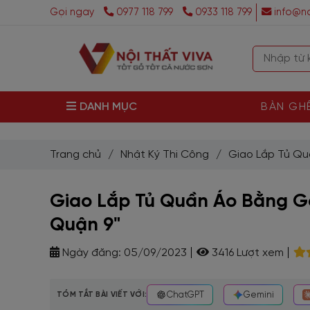
Gọi ngay
0977 118 799
0933 118 799
info@no
DANH MỤC
BÀN GH
Trang chủ
/
Nhật Ký Thi Công
/
Giao Lắp Tủ Qu
Giao Lắp Tủ Quần Áo Bằng Gỗ
Quận 9"
Ngày đăng:
05/09/2023
3416 Lượt xem
TÓM TẮT BÀI VIẾT VỚI:
ChatGPT
Gemini