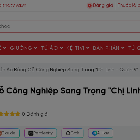
ithatviva.vn
Bảng giá
Thước lỗ 
Ế
GIƯỜNG
TỦ ÁO
KỆ TIVI
BÀN PHẤN
TỦ 
ần Áo Bằng Gỗ Công Nghiệp Sang Trọng "Chị Linh - Quận 9"
 Công Nghiệp Sang Trọng "Chị Lin
0 Đánh giá
Claude
Perplexity
Grok
AI Hay