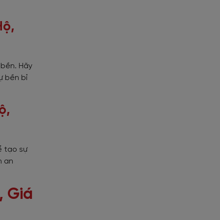
Hộ,
 bền. Hãy
ự bền bỉ
ộ,
ể tạo sự
n an
, Giá