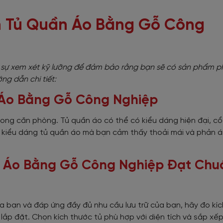
n Tủ Quần Áo Bằng Gỗ Công
i sự xem xét kỹ lưỡng để đảm bảo rằng bạn sẽ có sản phẩm p
ng dẫn chi tiết:
 Áo Bằng Gỗ Công Nghiệp
rong căn phòng. Tủ quần áo có thể có kiểu dáng hiện đại, cổ
 kiểu dáng tủ quần áo mà bạn cảm thấy thoải mái và phản 
ần Áo Bằng Gỗ Công Nghiệp Đạt Chu
 bạn và đáp ứng đầy đủ nhu cầu lưu trữ của bạn, hãy đo kí
lắp đặt. Chọn kích thước tủ phù hợp với diện tích và sắp xếp