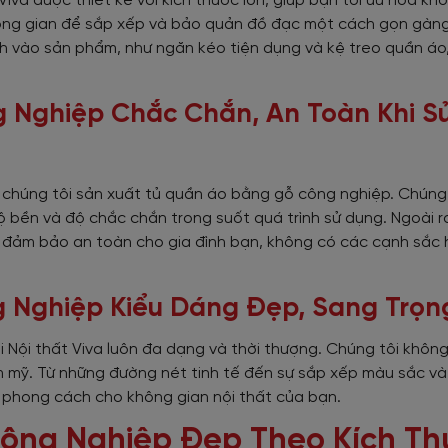
va được thiết kế với kích thước lớn, giúp bạn tối ưu hóa kh
không gian để sắp xếp và bảo quản đồ đạc một cách gọn gàn
inh vào sản phẩm, như ngăn kéo tiện dụng và kệ treo quần áo
g Nghiệp Chắc Chắn, An Toàn Khi S
hi chúng tôi sản xuất tủ quần áo bằng gỗ công nghiệp. Chún
 bền và độ chắc chắn trong suốt quá trình sử dụng. Ngoài r
ể đảm bảo an toàn cho gia đình bạn, không có các cạnh sắc
g Nghiệp Kiểu Dáng Đẹp, Sang Trọn
Nội thất Viva luôn đa dạng và thời thượng. Chúng tôi không
mỹ. Từ những đường nét tinh tế đến sự sắp xếp màu sắc và c
 phong cách cho không gian nội thất của bạn.
Công Nghiệp Đẹp Theo Kích Th