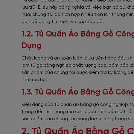
Tủ quần áo bằng gỗ công nghiệp đẹp tại Nội thất Vi
lưu trữ. Điều này đồng nghĩa với việc bạn có đủ 
nữa, chúng tôi đã tích hợp nhiều tiện ích thông m
bạn dễ dàng tìm kiếm và sắp xếp đồ.
1.2. Tủ Quần Áo Bằng Gỗ Côn
Dụng
Chất lượng và an toàn luôn là ưu tiên hàng đầu k
làm từ gỗ công nghiệp chất lượng cao, đảm bảo độ
sản phẩm của chúng tôi được kiểm tra kỹ lưỡng đ
liệu độc hại.
1.3. Tủ Quần Áo Bằng Gỗ Côn
Kiểu dáng của tủ quần áo bằng gỗ công nghiệp tại 
trọng đến tính năng mà còn quan tâm đến sự thẩm 
sản phẩm của chúng tôi mang lại sự sang trọng và
2. Tủ Quần Áo Bằng Gỗ 