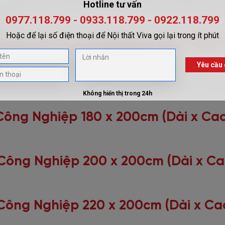
ạn. Bạn có toàn quyền tùy chỉnh kích thước, kiểu dáng, và cá
a bạn.
ằng Gỗ Công Nghiệp Hiện Nay 
ng chỉ cần xem xét chất lượng mà còn phải cân nhắc giá cả.
Công Nghiệp 180 x 200cm (Dài x Cao
ông Nghiệp 200 x 200cm (Dài x Ca
Công Nghiệp 220 x 200cm (Dài x Cao