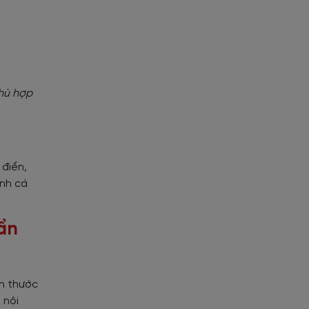
hù hợp
 điển,
ánh cá
ẩn
ch thước
 nội