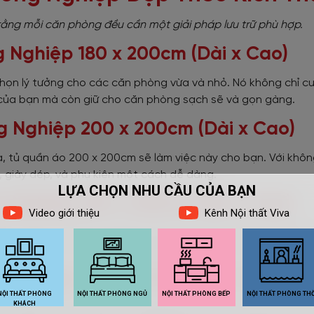
 rằng mỗi căn phòng đều cần một giải pháp lưu trữ phù hợp.
 Nghiệp 180 x 200cm (Dài x Cao)
 chọn lý tưởng cho các căn phòng vừa và nhỏ. Nó không chỉ c
n của bạn mà còn giữ cho căn phòng sạch sẽ và gọn gàng.
g Nghiệp 200 x 200cm (Dài x Cao)
, tủ quần áo 200 x 200cm sẽ làm việc này cho bạn. Với khôn
, giày dép, và phụ kiện một cách dễ dàng.
g Nghiệp 220 x 200cm (Dài x Cao)
 quần áo 220 x 200cm sẽ đáp ứng mọi nhu cầu của bạn về khôn
hiều đồ đạc và cần một không gian lớn để tổ chức chúng.
g Nghiệp Thiết Kế May Đo Theo Yê
t tủ quần áo phù hợp với không gian độc đáo của bạn, chúng