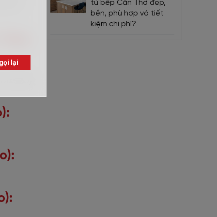
tủ bếp Cần Thơ đẹp,
c tính
bền, phù hợp và tiết
kiệm chi phí?
Trên
 Dưới đây
):
o):
):