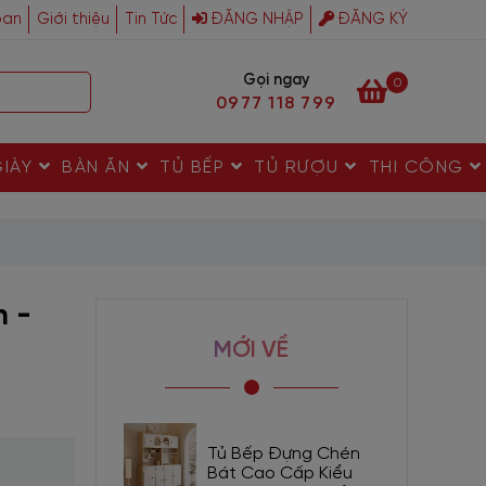
ban
Giới thiệu
Tin Tức
ĐĂNG NHẬP
ĐĂNG KÝ
Gọi ngay
0
0977 118 799
GIÀY
BÀN ĂN
TỦ BẾP
TỦ RƯỢU
THI CÔNG
h -
MỚI VỀ
Tủ Bếp Đựng Chén
Bát Cao Cấp Kiểu