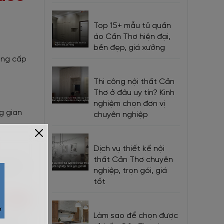
Top 15+ mẫu tủ quần
áo Cần Thơ hiện đại,
bền đẹp, giá xưởng
ung cấp
Thi công nội thất Cần
Thơ ở đâu uy tín? Kinh
nghiệm chọn đơn vị
g gian
chuyên nghiệp
Dịch vụ thiết kế nội
thất Cần Thơ chuyên
g gian
nghiệp, trọn gói, giá
tốt
u Cầu
Làm sao để chọn được
 tôi sẽ