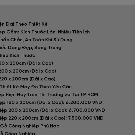
n Đại Theo Thiết Kế
p Gồm: Kích Thước Lớn, Nhiều Tiện Ích
hắc Chắn, An Toàn Khi Sử Dụng
Kiểu Dáng Đẹp, Sang Trọng
heo Kích Thước
80 x 200cm (Dài x Cao)
200 x 200cm (Dài x Cao)
20 x 200cm (Dài x Cao)
Thiết Kế May Đo Theo Yêu Cầu
p Hiện Nay Trên Thị Trường và Tại TP HCM
ệp 180 x 200cm (Dài x Cao): 6.200.000 VND
iệp 200 x 200cm (Dài x Cao): 6.700.000 VND
iệp 220 x 200cm (Dài x Cao): 7.500.000 VND
 Gỗ Công Nghiệp Phù Hợp
Gỗ Công Nghiệp