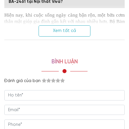
BA-2461 tại Nội thất Viva?
Hiện nay, khi cuộc sống ngày càng bận rộn, một bữa cơm
thân mật giúp gia đình gắn kết với nhau nhiều hơn.
Bộ Bàn
Ăn 6 Ghế Gỗ Sồi Mặt Đá Màu Óc Chó Bo Góc Hiện Đại
Xem tất cả
Đẹp Tinh Tế
chính là lựa chọn lý tưởng để những bữa cơm
diễn ra chỉn chu, thoải mái, mang lại sự dễ chịu, hài lòng
cho các thành viên trong gia đình. Dưới đây là thông tin
chi tiết về bộ bàn ăn ấn tượng, tiện nghi này.
BÌNH LUẬN
Đánh giá của bạn