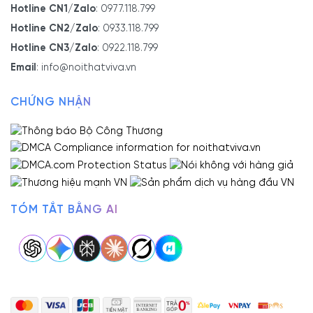
Hotline CN1/Zalo
:
0977.118.799
Hotline CN2/Zalo
:
0933.118.799
Hotline CN3/Zalo
:
0922.118.799
Email
:
info@noithatviva.vn
CHỨNG NHẬN
Thông tin chi tiết bộ sản phẩm:
Chất
Gỗ Sồi Cao Cấp
liệu:
Màu
Màu Óc Chó
sắc:
TÓM TẮT BẰNG AI
Chất
Chất lượng rất tốt,
trung bình 20 – 40 năm
lượng:
Thợ
Thợ được đào tạo bài bản chuyên nghiệp, kinh
thi
nghiệm trên 5 năm
công:
Xuất