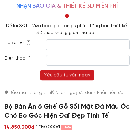
NHẬN BÁO GIÁ & THIẾT KẾ 3D MIỄN PHÍ
Để lại SĐT - Viva báo giá trong 5 phút. Tặng bản thiết kế 
3D theo không gian nhà bạn.
Họ và tên (*)
Điện thoại (*)
Yêu cầu tư vấn ngay
Bộ Bàn Ăn 6 Ghế Gỗ Sồi Mặt Đá Màu Óc
Chó Bo Góc Hiện Đại Đẹp Tinh Tế
14.850.000đ
17.160.000đ
-13%