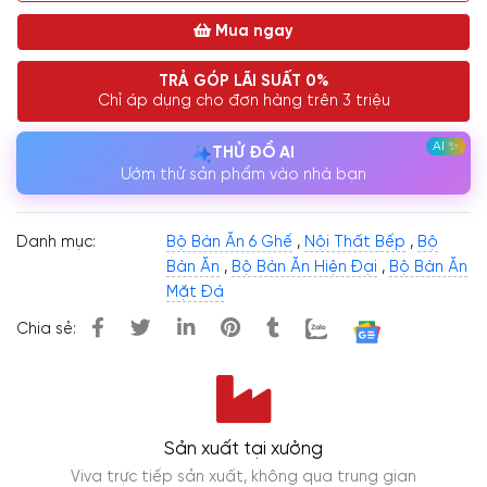
Mua ngay
TRẢ GÓP LÃI SUẤT 0%
Chỉ áp dụng cho đơn hàng trên 3 triệu
THỬ ĐỒ AI
Ướm thử sản phẩm vào nhà bạn
Danh mục:
Bộ Bàn Ăn 6 Ghế
,
Nội Thất Bếp
,
Bộ
Bàn Ăn
,
Bộ Bàn Ăn Hiện Đại
,
Bộ Bàn Ăn
Mặt Đá
Chia sẻ:
Sản xuất tại xưởng
Viva trực tiếp sản xuất, không qua trung gian