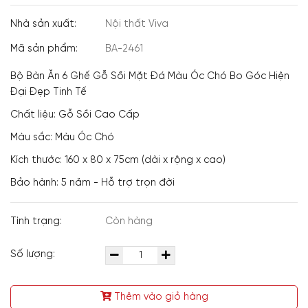
Nhà sản xuất:
Nội thất Viva
Mã sản phẩm:
BA-2461
Bộ Bàn Ăn 6 Ghế Gỗ Sồi Mặt Đá Màu Óc Chó Bo Góc Hiện
Đại Đẹp Tinh Tế
Chất liệu: Gỗ Sồi Cao Cấp
Màu sắc: Màu Óc Chó
Kích thước: 160 x 80 x 75cm (dài x rộng x cao)
Bảo hành: 5 năm - Hỗ trợ trọn đời
Tình trạng:
Còn hàng
Số lượng:
Thêm vào giỏ hàng