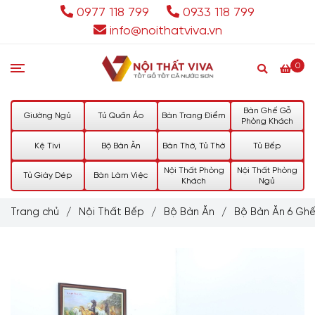
0977 118 799
0933 118 799
info@noithatviva.vn
0
Bàn Ghế Gỗ
Giường Ngủ
Tủ Quần Áo
Bàn Trang Điểm
Phòng Khách
Kệ Tivi
Bộ Bàn Ăn
Bàn Thờ, Tủ Thờ
Tủ Bếp
Nội Thất Phòng
Nội Thất Phòng
Tủ Giày Dép
Bàn Làm Việc
Khách
Ngủ
Trang chủ
/
Nội Thất Bếp
/
Bộ Bàn Ăn
/
Bộ Bàn Ăn 6 Gh