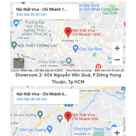
- Showroom 1: 160C Trường Chinh, P.12, Q.Tân Bình,
Tp.HCM
- Showroom 2: 606 Nguyễn Văn Quá, P.Đông Hưng Thuận,
Q.12
- Xưởng sản xuất: 59/1 ĐHT 21, P.Đông Hưng Thuận, Q.12
- Điện thoại: 0977.118.799 - 0933.118.799 - 0922.118.799
- Email:
info@noithatviva.vn
- Website:
https://noithatviva.vn
Showroom 2: 606 Nguyễn Văn Quá, P.Đông Hưng
- Fanpage:
https://www.facebook.com/noithatviva.vn
Thuận, Tp HCM
- TikTok:
https://www.tiktok.com/@noithatviva.vn
- Youtube:
https://www.youtube.com/@noithatviva
- Showroom 1:
160C Trường Chinh, phường Bảy Hiền, Tp
Hồ Chí Minh
-
Hotline/Zalo:
0977.118.799