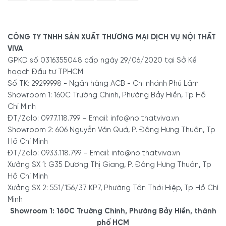
Sản xuất trực tiếp bởi công ty Viva
xứ:
An
Không hóa chất. Không mùi độc hại. An toàn
CÔNG TY TNHH SẢN XUẤT THƯƠNG MẠI DỊCH VỤ NỘI THẤT
toàn:
cho sức khỏe người sử dụng và trẻ em
VIVA
Bảo
GPKD số 0316355048 cấp ngày 29/06/2020 tại Sở Kế
5 năm – Hỗ trợ trọn đời
hành:
hoạch Đầu tư TPHCM
Số TK: 29299998 - Ngân hàng ACB - Chi nhánh Phú Lâm
Năng
Hàng có sẵn.
Đội ngũ chuyên thi công các
Showroom 1: 160C Trường Chinh, Phường Bảy Hiền, Tp Hồ
lực:
công trình lớn nhỏ tại TP. HCM
Chí Minh
ĐT/Zalo: 0977.118.799 – Email: info@noithatviva.vn
- Lưu ý:
Không sử dụng hóa chất có tính chất khử mạnh để
Showroom 2: 606 Nguyễn Văn Quá, P. Đông Hưng Thuận, Tp
vệ sinh, lau chùi; không sử dụng vật sắc nhọn tránh làm
Hồ Chí Minh
xước và làm phai màu sơn.
ĐT/Zalo: 0933.118.799 – Email: info@noithatviva.vn
Nội thất Viva nhận tư vấn và thiết kế miễn phí. Sản xuất
Xưởng SX 1: G35 Dương Thị Giang, P. Đông Hưng Thuận, Tp
giao hàng nhanh 24/7.
Đặc biệt, Viva có những chính sách
Hồ Chí Minh
ưu đãi rất hấp dẫn.
Xưởng SX 2: 551/156/37 KP7, Phường Tân Thới Hiệp, Tp Hồ Chí
Minh
--------------------------------
Showroom 1: 160C Trường Chinh, Phường Bảy Hiền, thành
NỘI THẤT VIVA - TỐT GỖ TỐT CẢ NƯỚC SƠN
phố HCM