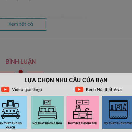
 lõi xanh
hợp lý, tiết kiệm nhất thị trường
Xem tất cả
ời
D, 3D miễn phí
chờ đợi
g kỹ càng
BÌNH LUẬN
 năm và hỗ trợ trọn đời.