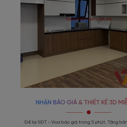
NHẬN BÁO GIÁ & THIẾT KẾ 3D MIỄ
Để lại SĐT - Viva báo giá trong 5 phút. Tặng bản