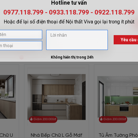
 PHẨM LIÊN QUAN
Giảm 200.000đ
Giảm 200.000đ
 Chữ U
Nhà Bếp Chữ L Gỗ Mdf
Tủ Âm Tường Ph