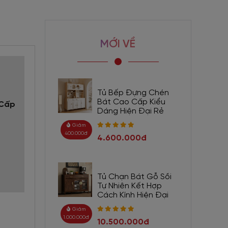
MỚI VỀ
Tủ Bếp Đựng Chén
Bát Cao Cấp Kiểu
 Cấp
Dáng Hiện Đại Rẻ
Giảm
400.000đ
4.600.000đ
Tủ Chạn Bát Gỗ Sồi
Tự Nhiên Kết Hợp
Cách Kính Hiện Đại
Giảm
1.000.000đ
10.500.000đ