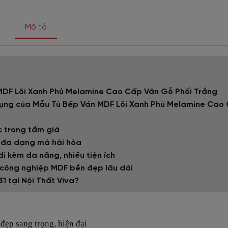
Mô tả
 MDF Lõi Xanh Phủ Melamine Cao Cấp Vân Gỗ Phối Trắng
g dụng của Mẫu Tủ Bếp Ván MDF Lõi Xanh Phủ Melamine Cao
c trong tầm giá
1 đa dạng mà hài hòa
đi kèm đa năng, nhiều tiện ích
 công nghiệp MDF bền đẹp lâu dài
1 tại Nội Thất Viva?
ẻ đẹp sang trọng, hiện đại