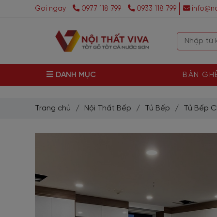
Gọi ngay
0977 118 799
0933 118 799
info@no
DANH MỤC
BÀN GH
Trang chủ
/
Nội Thất Bếp
/
Tủ Bếp
/
Tủ Bếp C