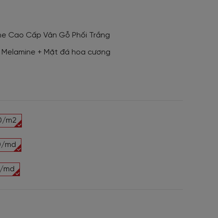
ne Cao Cấp Vân Gỗ Phối Trắng
ủ Melamine + Mặt đá hoa cương
0/m2
0/md
0/md