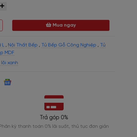
Mua ngay
 L
,
Nội Thất Bếp
,
Tủ Bếp Gỗ Công Nghiệp
,
Tủ
ếp MDF
lõi xanh
Trả góp 0%
Phân kỳ thanh toán 0% lãi suất, thủ tục đơn giản
Cam k