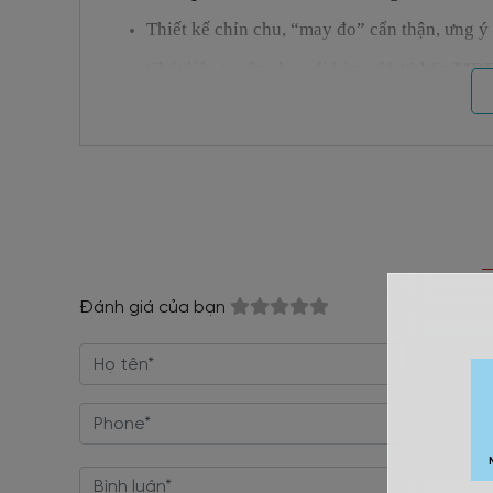
Thiết kế chỉn chu, “may đo” cẩn thận, ưng ý
Chất liệu tuyển chọn đi kèm
giá tủ bếp MDF
Màu sắc đẹp, hợp gu thẩm mỹ của nhiều ngư
Được đo đạc, khảo sát tận nơi, có thiết kế 2
Thi công nhanh, không tốn nhiều thời gian 
Sản xuất tại xưởng riêng, kiểm tra chất lượn
Bảo hành
tủ bếp ván MDF
TB-1831 lên đến 2
Đánh giá của bạn