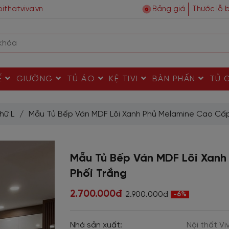
ithatviva.vn
Bảng giá
Thước lỗ 
Ế
GIƯỜNG
TỦ ÁO
KỆ TIVI
BÀN PHẤN
TỦ 
hữ L
/
Mẫu Tủ Bếp Ván MDF Lõi Xanh Phủ Melamine Cao Cấp
Mẫu Tủ Bếp Ván MDF Lõi Xan
Phối Trắng
2.700.000đ
2.900.000đ
-6%
Nhà sản xuất:
Nội thất Vi