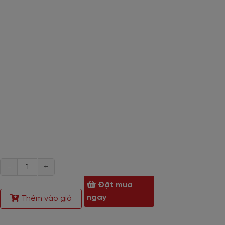
- Bên trong
tủ bếp gỗ ván ép
được thiết kế khoa họ
- Có thể tùy chỉnh kích thước
tủ bếp ván MDF
TB-
Phần hậu tủ:
- Sử dụng ván gỗ có độ dày 9mm, ít thấm nư
Melamine Cao Cấp Vân Gỗ Phối Trắng trước các tá
Số
lượng
Đặt mua
ngay
Thêm vào giỏ