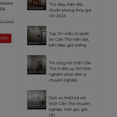
Phủ
elamine
Melamine Nhiều Học Kéo
Giản Gỗ Mdf
Thơ đẹp, hiện đại,
 Rẻ
Tiện Dụng
Melamine Màu 
chuẩn phong thủy giá
Phối Trắ
tốt 2026
2.900.000đ
00.000đ
3.200.000đ
2.700.000đ
2.
ng đó:
Top 15+ mẫu tủ quần
phẩm
Chọn sản phẩm
Chọn sản
áo Cần Thơ hiện đại,
bền đẹp, giá xưởng
và màu
Thi công nội thất Cần
Thơ ở đâu uy tín? Kinh
tủ bếp
nghiệm chọn đơn vị
chuyên nghiệp
Dịch vụ thiết kế nội
thất Cần Thơ chuyên
nghiệp, trọn gói, giá
tốt