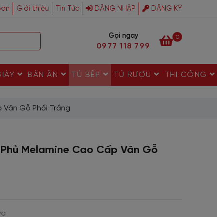
ban
Giới thiệu
Tin Tức
ĐĂNG NHẬP
ĐĂNG KÝ
Gọi ngay
0
0977 118 799
GIÀY
BÀN ĂN
TỦ BẾP
TỦ RƯỢU
THI CÔNG
 Vân Gỗ Phối Trắng
h Phủ Melamine Cao Cấp Vân Gỗ
va