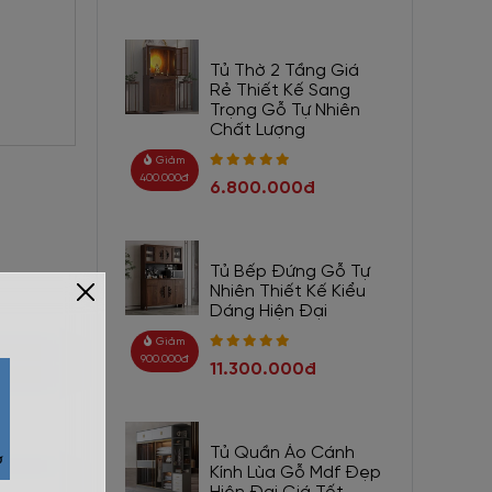
Tủ Thờ 2 Tầng Giá
Rẻ Thiết Kế Sang
Trọng Gỗ Tự Nhiên
Chất Lượng
Giảm
400.000đ
6.800.000đ
Tủ Bếp Đứng Gỗ Tự
Nhiên Thiết Kế Kiểu
Dáng Hiện Đại
Giảm
900.000đ
11.300.000đ
Tủ Quần Áo Cánh
Kính Lùa Gỗ Mdf Đẹp