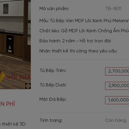
Mã sản phẩm:
TB-1831
Mẫu Tủ Bếp Ván MDF Lõi Xanh Phủ Melami
Chất liệu: Gỗ MDF Lõi Xanh Chống Ẩm Ph
Bảo hành: 2 năm - Hỗ trợ trọn đời
Nhận thiết kế thi công theo yêu cầu
Tủ Bếp Trên:
2,700,00
Tủ Bếp Dưới:
2,900,00
Mặt Đá Bếp:
1,600,00
N PHÍ
Tình trạng:
Còn hàng
 thiết kế 3D 