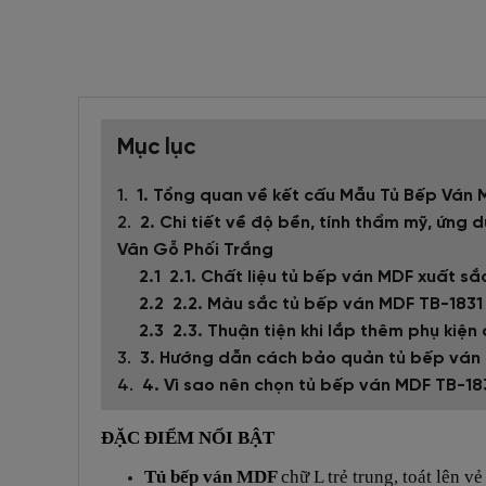
Mục lục
1. Tổng quan về kết cấu Mẫu Tủ Bếp Ván
2. Chi tiết về độ bền, tính thẩm mỹ, ứn
Vân Gỗ Phối Trắng
2.1. Chất liệu tủ bếp ván MDF xuất sắ
2.2. Màu sắc tủ bếp ván MDF TB-183
2.3. Thuận tiện khi lắp thêm phụ kiện 
3. Hướng dẫn cách bảo quản tủ bếp ván
4. Vì sao nên chọn tủ bếp ván MDF TB-183
ĐẶC ĐIỂM NỔI BẬT
Tủ bếp ván MDF
chữ L trẻ trung, toát lên v