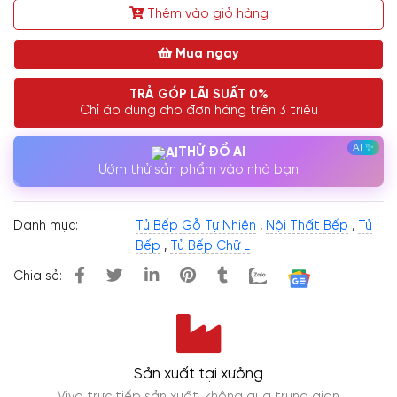
Thêm vào giỏ hàng
Mua ngay
TRẢ GÓP LÃI SUẤT 0%
Chỉ áp dụng cho đơn hàng trên 3 triệu
THỬ ĐỒ AI
Ướm thử sản phẩm vào nhà bạn
Danh mục:
Tủ Bếp Gỗ Tự Nhiên
,
Nội Thất Bếp
,
Tủ
Bếp
,
Tủ Bếp Chữ L
Chia sẻ:
Sản xuất tại xưởng
Viva trực tiếp sản xuất, không qua trung gian