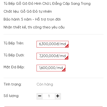
Tủ Bếp Gỗ Gõ Đỏ Hình Chữ L Đẳng Cấp Sang Trọng
Chất liệu: Gỗ Gõ Đỏ tự nhiên
Bảo hành: 5 năm - Hỗ trợ trọn đời
Nhận thiết kế, thi công theo yêu cầu
Tủ Bếp Trên:
6,300,000đ/md
Tủ Bếp Dưới:
7,200,000đ/md
Mặt Đá Bếp:
1,600,000/md
Tình trạng:
Còn hàng
Số lượng: