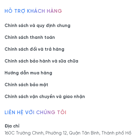
An
Không hóa chất. Không mùi độc hại. An toàn
HỖ TRỢ KHÁCH HÀNG
toàn:
cho sức khỏe người sử dụng và trẻ em
Bảo
Chính sách và quy định chung
5 năm – Hỗ trợ trọn đời
hành:
Chính sách thanh toán
Thiết kế, thi công theo yêu cầu.
Đội ngũ
Năng
chuyên thi công các công trình lớn nhỏ tại TP.
Chính sách đổi và trả hàng
lực:
HCM
Chính sách bảo hành và sữa chữa
- Lưu ý:
Không sử dụng hóa chất có tính chất khử mạnh để
Hướng dẫn mua hàng
vệ sinh, lau chùi; không sử dụng vật sắc nhọn tránh làm
xước và làm phai màu sơn.
Chính sách bảo mật
Nội thất Viva nhận tư vấn và thiết kế miễn phí. Sản xuất
Chính sách vận chuyển và giao nhận
giao hàng nhanh 24/7.
Đặc biệt, Viva có những chính sách
ưu đãi rất hấp dẫn.
LIÊN HỆ VỚI CHÚNG TÔI
--------------------------------
Địa chỉ
NỘI THẤT VIVA - TỐT GỖ TỐT CẢ NƯỚC SƠN
160C Trường Chinh, Phường 12, Quận Tân Bình, Thành phố Hồ