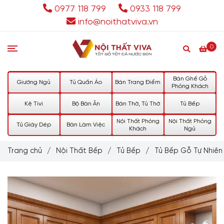
0977 118 799
0933 118 799
info@noithatviva.vn
0
Bàn Ghế Gỗ
Giường Ngủ
Tủ Quần Áo
Bàn Trang Điểm
Phòng Khách
Kệ Tivi
Bộ Bàn Ăn
Bàn Thờ, Tủ Thờ
Tủ Bếp
Nội Thất Phòng
Nội Thất Phòng
Tủ Giày Dép
Bàn Làm Việc
Khách
Ngủ
Trang chủ
/
Nội Thất Bếp
/
Tủ Bếp
/
Tủ Bếp Gỗ Tự Nhiên