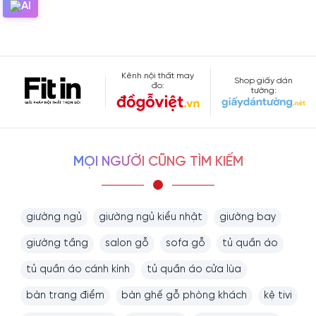
đặt hàng tủ bếp gỗ Gõ Đỏ
chữ
L TB-2199
đơn giản, nhanh
chóng tại Viva
Kênh nội thất may
Shop giấy dán
đo:
tường:
Cách 1
: Liên hệ trực tiếp tại 1 trong 2 chi nhánh:
- Showroom 1: 160C Trường Chinh, phường 12, quận Tân
Bình
MỌI NGƯỜI CŨNG TÌM KIẾM
- Showroom 2: 606 Nguyễn Văn Quá, phường Đông Hưng
Thuận, Q.12
Cách 2
: Truy cập website:
https://noithatviva.vn/
giường ngủ
giường ngủ kiểu nhật
giường bay
Cách 3
: Liên hệ địa chỉ
giường tầng
salon gỗ
sofa gỗ
tủ quần áo
facebook:
https://www.facebook.com/noithatviva.vn
tủ quần áo cánh kính
tủ quần áo cửa lùa
Cách 4
: Liên hệ Hotline/ Zalo/ Viber:
0977.118.799 –
0933.118.799
bàn trang điểm
bàn ghế gỗ phòng khách
kệ tivi
Cách 5
: Liên hệ email:
info@noithatviva.vn