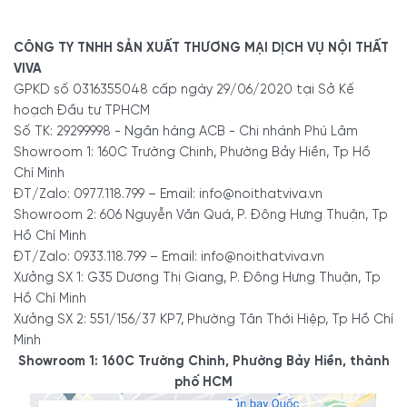
- Showroom 2:
606 Nguyễn Văn Quá, P. Đông Hưng
CÔNG TY TNHH SẢN XUẤT THƯƠNG MẠI DỊCH VỤ NỘI THẤT
Thuận, Tp Hồ Chí Minh
VIVA
- Hotline/Zalo:
0933.118.799
GPKD số 0316355048 cấp ngày 29/06/2020 tại Sở Kế
hoạch Đầu tư TPHCM
Số TK: 29299998 - Ngân hàng ACB - Chi nhánh Phú Lâm
- Xưởng SX:
83/10 Dương Thị Giang, P. Đông Hưng
Showroom 1: 160C Trường Chinh, Phường Bảy Hiền, Tp Hồ
Thuận, Tp. Hồ Chí Minh
Chí Minh
- Hotline/Zalo:
0933.118.799
ĐT/Zalo: 0977.118.799 – Email: info@noithatviva.vn
Showroom 2: 606 Nguyễn Văn Quá, P. Đông Hưng Thuận, Tp
Hồ Chí Minh
ĐT/Zalo: 0933.118.799 – Email: info@noithatviva.vn
Xưởng SX 1: G35 Dương Thị Giang, P. Đông Hưng Thuận, Tp
Hồ Chí Minh
Xưởng SX 2: 551/156/37 KP7, Phường Tân Thới Hiệp, Tp Hồ Chí
Minh
Showroom 1: 160C Trường Chinh, Phường Bảy Hiền, thành
phố HCM