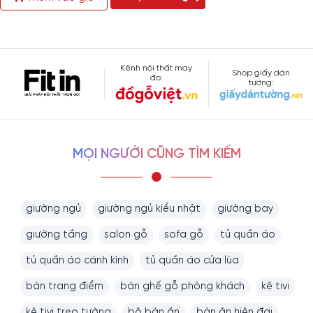
Kênh nội thất may
Shop giấy dán
đo:
tường:
MỌI NGƯỜI CŨNG TÌM KIẾM
giường ngủ
giường ngủ kiểu nhật
giường bay
giường tầng
salon gỗ
sofa gỗ
tủ quần áo
tủ quần áo cánh kính
tủ quần áo cửa lùa
bàn trang điểm
bàn ghế gỗ phòng khách
kệ tivi
kệ tivi treo tường
bộ bàn ăn
bàn ăn hiện đại