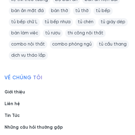
bàn ăn mặt đá
bàn thờ
tủ thờ
tủ bếp
tủ bếp chữ L
tủ bếp nhựa
tủ chén
tủ giày dép
bàn làm việc
tủ rượu
thi công nội thất
combo nội thất
combo phòng ngủ
tủ cầu thang
dịch vụ tháo lắp
VỀ CHÚNG TÔI
Giới thiệu
Liên hệ
Tin Tức
Những câu hỏi thường gặp