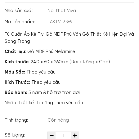
Nhà sản xuất:
Nội thất Viva
Mã sản phẩm:
TAKTV-3369
Tủ Quần Áo Kệ Tivi Gỗ MDF Phủ Vân Gỗ Thiết Kế Hiện Đại Và
Sang Trọng
Chất liệu
: Gỗ MDF Phủ Melamine
Kích thước:
240 x 60 x 260cm (Dài x Rộng x Cao)
Màu Sắc:
Theo yêu cầu
Kích Thước:
Theo yêu cầu
Bảo hành:
5 năm & hỗ trợ trọn đời
Nhận thiết kế thi công theo yêu cầu
Tình trạng:
Còn hàng
Số lượng: