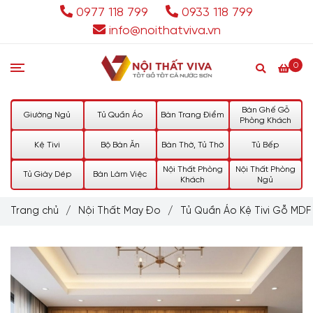
0977 118 799
0933 118 799
info@noithatviva.vn
0
Bàn Ghế Gỗ
Giường Ngủ
Tủ Quần Áo
Bàn Trang Điểm
Phòng Khách
Kệ Tivi
Bộ Bàn Ăn
Bàn Thờ, Tủ Thờ
Tủ Bếp
Nội Thất Phòng
Nội Thất Phòng
Tủ Giày Dép
Bàn Làm Việc
Khách
Ngủ
Trang chủ
/
Nội Thất May Đo
/
Tủ Quần Áo Kệ Tivi Gỗ MDF