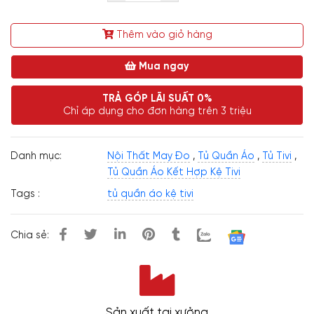
Thêm vào giỏ hàng
Mua ngay
TRẢ GÓP LÃI SUẤT 0%
Chỉ áp dụng cho đơn hàng trên 3 triệu
Danh mục:
Nội Thất May Đo
,
Tủ Quần Áo
,
Tủ Tivi
,
Tủ Quần Áo Kết Hợp Kệ Tivi
Tags :
tủ quần áo kệ tivi
Chia sẻ:
Sản xuất tại xưởng