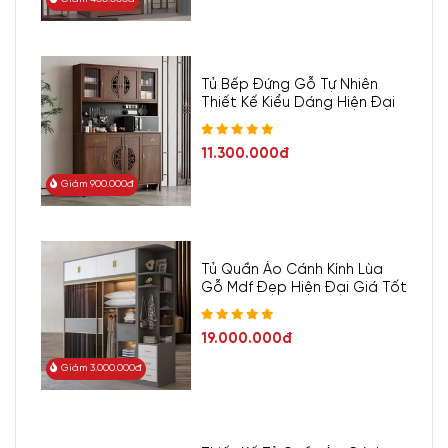
Thuận, Tp Hồ Chí Minh
- Hotline/Zalo:
0933.118.799
Tủ Bếp Đứng Gỗ Tự Nhiên
- Xưởng SX:
83/10 Dương Thị Giang, P. Đông Hưng
Thiết Kế Kiểu Dáng Hiện Đại
Thuận, Tp. Hồ Chí Minh
- Hotline/Zalo:
0933.118.799
11.300.000đ
Giảm 900.000đ
Tủ Quần Áo Cánh Kính Lùa
Gỗ Mdf Đẹp Hiện Đại Giá Tốt
19.000.000đ
Giảm 3.000.000đ