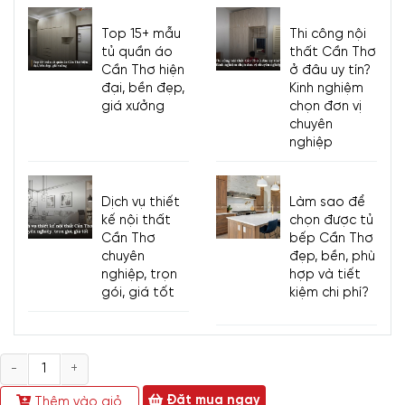
Top 15+ mẫu
Thi công nội
tủ quần áo
thất Cần Thơ
Cần Thơ hiện
ở đâu uy tín?
đại, bền đẹp,
Kinh nghiệm
giá xưởng
chọn đơn vị
chuyên
nghiệp
Dịch vụ thiết
Làm sao để
kế nội thất
chọn được tủ
Cần Thơ
bếp Cần Thơ
chuyên
đẹp, bền, phù
nghiệp, trọn
hợp và tiết
gói, giá tốt
kiệm chi phí?
Số
lượng
Đặt mua ngay
Thêm vào giỏ