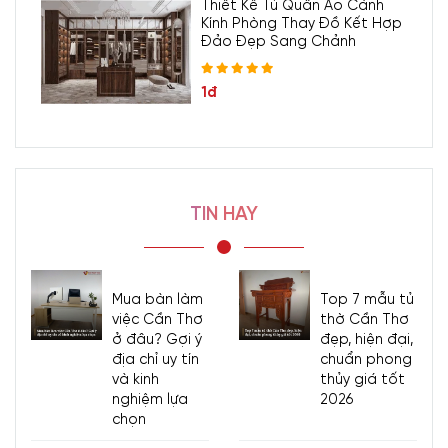
Thiết Kế Tủ Quần Áo Cánh
Kính Phòng Thay Đồ Kết Hợp
Đảo Đẹp Sang Chảnh
1đ
TIN HAY
Mua bàn làm
Top 7 mẫu tủ
việc Cần Thơ
thờ Cần Thơ
ở đâu? Gợi ý
đẹp, hiện đại,
địa chỉ uy tín
chuẩn phong
và kinh
thủy giá tốt
nghiệm lựa
2026
chọn