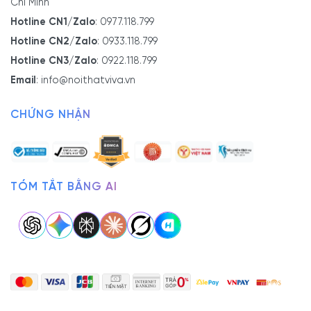
Chí Minh
Hotline CN1/Zalo
:
0977.118.799
Hotline CN2/Zalo
:
0933.118.799
Hotline CN3/Zalo
:
0922.118.799
Email
:
info@noithatviva.vn
CHỨNG NHẬN
TÓM TẮT BẰNG AI