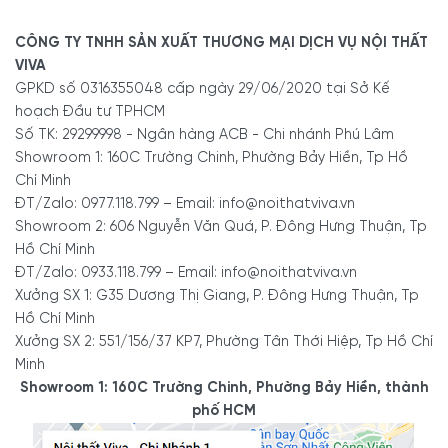
CÔNG TY TNHH SẢN XUẤT THƯƠNG MẠI DỊCH VỤ NỘI THẤT
VIVA
GPKD số 0316355048 cấp ngày 29/06/2020 tại Sở Kế
hoạch Đầu tư TPHCM
Số TK: 29299998 - Ngân hàng ACB - Chi nhánh Phú Lâm
Showroom 1: 160C Trường Chinh, Phường Bảy Hiền, Tp Hồ
Chí Minh
ĐT/Zalo: 0977.118.799 – Email: info@noithatviva.vn
Showroom 2: 606 Nguyễn Văn Quá, P. Đông Hưng Thuận, Tp
Hồ Chí Minh
ĐT/Zalo: 0933.118.799 – Email: info@noithatviva.vn
Xưởng SX 1: G35 Dương Thị Giang, P. Đông Hưng Thuận, Tp
Hồ Chí Minh
Xưởng SX 2: 551/156/37 KP7, Phường Tân Thới Hiệp, Tp Hồ Chí
Minh
Showroom 1: 160C Trường Chinh, Phường Bảy Hiền, thành
phố HCM