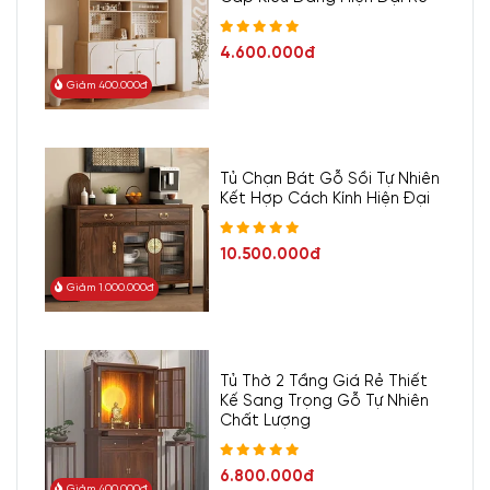
4.600.000đ
Giảm 400.000đ
Tủ Chạn Bát Gỗ Sồi Tự Nhiên
Kết Hợp Cách Kính Hiện Đại
10.500.000đ
Giảm 1.000.000đ
- Showroom 1:
160C Trường Chinh, phường Bảy Hiền, Tp
Hồ Chí Minh
Tủ Thờ 2 Tầng Giá Rẻ Thiết
-
Hotline/Zalo:
0977.118.799
Kế Sang Trọng Gỗ Tự Nhiên
Chất Lượng
- Showroom 2:
606 Nguyễn Văn Quá, P. Đông Hưng
6.800.000đ
Giảm 400.000đ