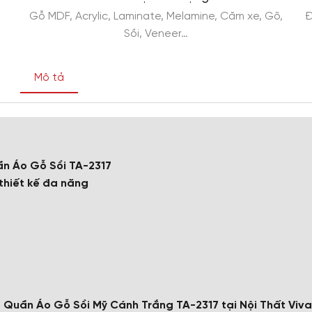
Gỗ MDF, Acrylic, Laminate, Melamine, Căm xe, Gõ,
Đ
Sồi, Veneer…
Mô tả
ần Áo Gỗ Sồi TA-2317
 thiết kế đa năng
 Quần Áo Gỗ Sồi Mỹ Cánh Trắng TA-2317 tại Nội Thất Viva