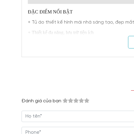
ĐẶC ĐIỂM NỔI BẬT
+ Tủ áo thiết kế hình mái nhà sáng tạo, đẹp mắ
+ Thiết kế đa năng, lưu trữ tiện ích
+ Chất liệu gỗ sồi tự nhiên bền chắc, hệ vân gỗ đa dạng
+ Chất lượng vượt trội, đáp ứng nhu cầu sử dụng
+ Kết cấu chắc chắn, khả năng chịu lực tốt
+ Tạo điểm nhấn trang trí nổi bật
+ Chất lượng cao, cam kết mang đến sự hài lòng cao kh
+ Giá thành sản xuất tại xưởng cạnh tranh với tất cả cá
Đánh giá của bạn
+ Tuyển chọn nguyên vật liệu nhập khẩu, thông qua kiể
+ Đặt hàng theo yêu cầu
Tủ quần áo đóng vai trò khá quan trọng với trẻ trong 
cách để chọn được mẫu tủ phù hợp.
Tủ Treo Quần Áo 