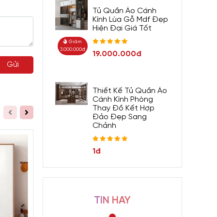
Tủ Quần Áo Cánh
Kính Lùa Gỗ Mdf Đẹp
Hiện Đại Giá Tốt
Giảm
3.000.000đ
19.000.000đ
Gửi
Thiết Kế Tủ Quần Áo
Cánh Kính Phòng
Thay Đồ Kết Hợp
Đảo Đẹp Sang
Chảnh
1đ
TIN HAY
Giảm 760.000đ
Giảm 1.350.000đ