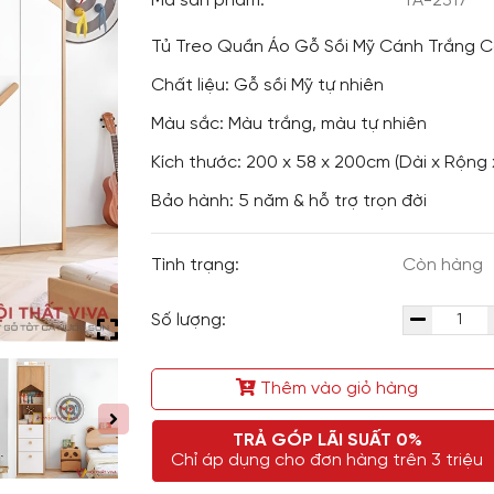
Mã sản phẩm:
TA-2317
Tủ Treo Quần Áo Gỗ Sồi Mỹ Cánh Trắng C
Chất liệu: Gỗ sồi Mỹ tự nhiên
Màu sắc: Màu trắng, màu tự nhiên
Kích thước: 200 x 58 x 200cm (Dài x Rộng 
Bảo hành: 5 năm & hỗ trợ trọn đời
Tình trạng:
Còn hàng
Số lượng:
Thêm vào giỏ hàng
TRẢ GÓP LÃI SUẤT 0%
Chỉ áp dụng cho đơn hàng trên 3 triệu