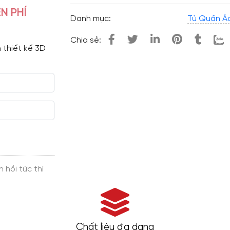
N PHÍ
Danh mục:
Tủ Quần Áo
Chia sẻ:
 thiết kế 3D 
Chất liệu đa dạng