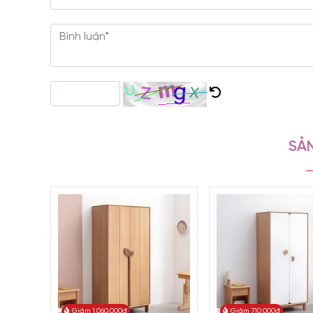
màu tươi sáng đi kèm kiểu dáng xinh xắn là lựa chọn phù
SẢN
Giảm 1.060.000đ
Giảm 710.000đ