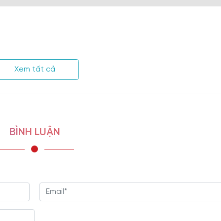
t
Xem tất cả
BÌNH LUẬN
i sử dụng.
c nhà cung cấp khác.
m duyệt chặt chẽ qua nhiều công đoạn sử dụng.
bảo quản, giữ gìn đồ đạc. Tuy nhiên không phải bậc phụ huynh nào c
Gỗ Sồi Mỹ Cánh Trắng Cao Cấp Hiện Đại TA-2317
có thiết kế đẹp 