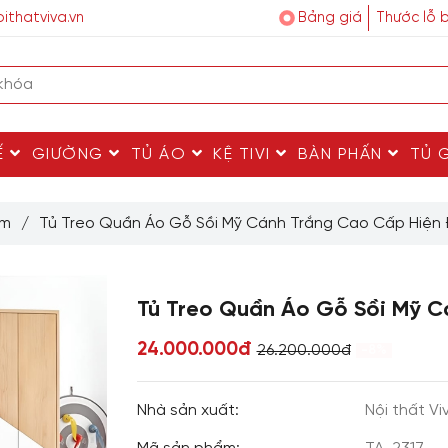
ithatviva.vn
Bảng giá
Thước lỗ 
Ế
GIƯỜNG
TỦ ÁO
KỆ TIVI
BÀN PHẤN
TỦ 
Em
/
Tủ Treo Quần Áo Gỗ Sồi Mỹ Cánh Trắng Cao Cấp Hiện 
Tủ Treo Quần Áo Gỗ Sồi Mỹ C
24.000.000đ
26.200.000đ
-8%
Nhà sản xuất:
Nội thất Vi