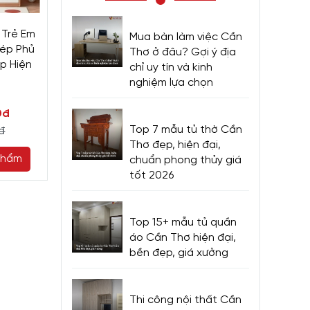
 Trẻ Em
Tủ Quần Áo Trẻ Em Hiện
Tủ Treo Quần Á
Mua bàn làm việc Cần
ép Phủ
Đại Bằng Gỗ Phối Màu
Gỗ Sồi Cánh Lùa
Thơ ở đâu? Gợi ý địa
p Hiện
Đẹp Dễ Thương
Giá Rẻ
chỉ uy tín và kinh
-
nghiệm lựa chọn
18.240.000đ
16.800.000đ
18
0đ
19.000.000đ
Top 7 mẫu tủ thờ Cần
đ
Thơ đẹp, hiện đại,
ội thất.
phẩm
Chọn sản phẩm
Chọn sản
chuẩn phong thủy giá
tốt 2026
Top 15+ mẫu tủ quần
 trí tạo
áo Cần Thơ hiện đại,
ng.
bền đẹp, giá xưởng
loại sắp
Thi công nội thất Cần