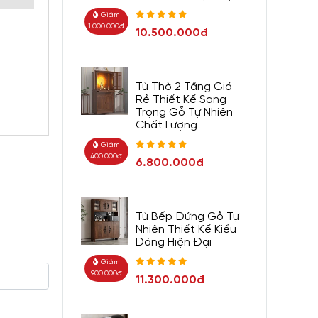
Giảm
1.000.000đ
10.500.000đ
Tủ Thờ 2 Tầng Giá
Rẻ Thiết Kế Sang
Trọng Gỗ Tự Nhiên
Chất Lượng
Giảm
400.000đ
6.800.000đ
Tủ Bếp Đứng Gỗ Tự
Nhiên Thiết Kế Kiểu
Dáng Hiện Đại
Giảm
900.000đ
11.300.000đ
ũng biết
mắt, gam