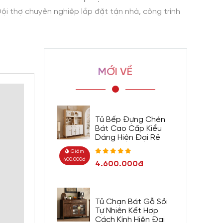
ội thợ chuyên nghiệp lắp đặt tận nhà, công trình
Giao h
MỚI VỀ
Tủ Bếp Đựng Chén
Bát Cao Cấp Kiểu
Dáng Hiện Đại Rẻ
Giảm
400.000đ
4.600.000đ
Tủ Chạn Bát Gỗ Sồi
Tự Nhiên Kết Hợp
Cách Kính Hiện Đại