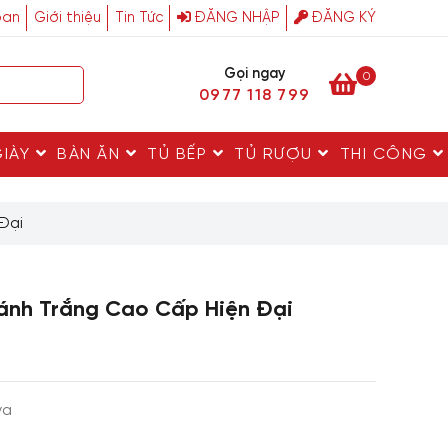
ban
Giới thiệu
Tin Tức
ĐĂNG NHẬP
ĐĂNG KÝ
Gọi ngay
0
0977 118 799
GIÀY
BÀN ĂN
TỦ BẾP
TỦ RƯỢU
THI CÔNG
Đại
ánh Trắng Cao Cấp Hiện Đại
va