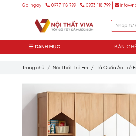
Gọi ngay
0977 118 799
0933 118 799
info@no
DANH MỤC
BÀN GH
Trang chủ
/
Nội Thất Trẻ Em
/
Tủ Quần Áo Trẻ 