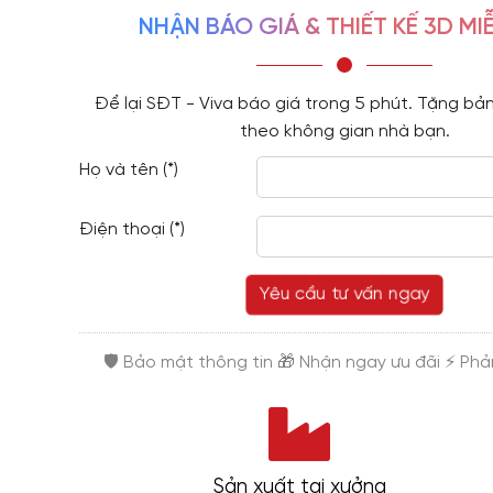
NHẬN BÁO GIÁ & THIẾT KẾ 3D MIỄ
Để lại SĐT - Viva báo giá trong 5 phút. Tặng bản
theo không gian nhà bạn.
Họ và tên (*)
Điện thoại (*)
Yêu cầu tư vấn ngay
Sản xuất tại xưởng