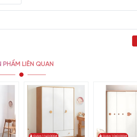
 hợp với sở thích, tính cách của con.
 PHẨM LIÊN QUAN
Giảm 1.140.000đ
Giảm 1.060.000đ