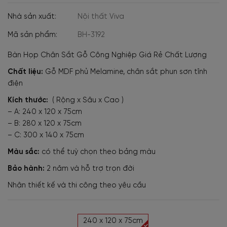
Nhà sản xuất:
Nội thất Viva
Mã sản phẩm:
BH-3192
Bàn Họp Chân Sắt Gỗ Công Nghiệp Giá Rẻ Chất Lượng
Chất liệu:
Gỗ MDF phủ Melamine, chân sắt phun sơn tĩnh
điện
Kích thước:
( Rộng x Sâu x Cao )
– A: 240 x 120 x 75cm
– B: 280 x 120 x 75cm
– C: 300 x 140 x 75cm
Màu sắc:
có thể tuỳ chọn theo bảng màu
Bảo hành:
2 năm và hỗ trợ trọn đời
Nhận thiết kế và thi công theo yêu cầu
240 x 120 x 75cm