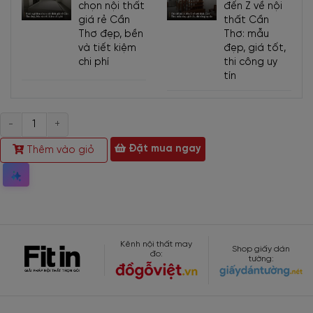
chọn nội thất
đến Z về nội
giá rẻ Cần
thất Cần
Thơ đẹp, bền
Thơ: mẫu
và tiết kiệm
đẹp, giá tốt,
chi phí
thi công uy
tín
Bàn họp chân sắt đa dạng kích thước khác nhau để bạn có thể
linh hoạt kết hợp với nhiều cỡ phòng khác nhau.
Ngoài ra,
noithatviva.vn
không những cung cấp mẫu
bàn họp gỗ công
Số
nghiệp
mà còn đa dạng các loại bàn khác nhau như bàn giám đốc,
lượng
bàn làm việc
cá nhân,…
Đặt mua ngay
Thêm vào giỏ
2. Thông số kỹ thuật
Kích
- A: 240 x 120 x 75cm
Thước
- B: 280 x 120 x 75cm
Kênh nội thất may
Shop giấy dán
đo:
tường:
- C: 300 x 120 x 75cm
Được tùy chỉnh kích thước theo yêu cầu
Chất
- Mặt bàn họp gỗ công nghiệp MDF phủ