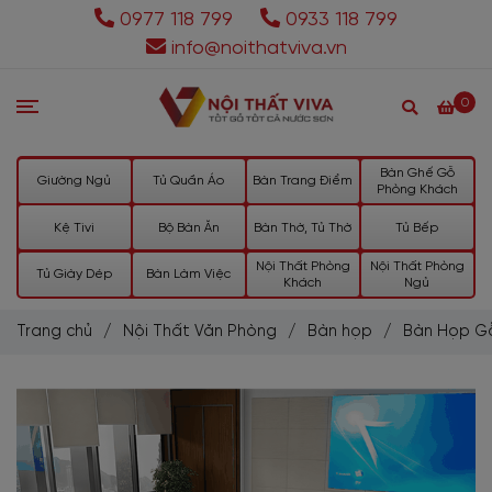
0977 118 799
0933 118 799
info@noithatviva.vn
0
Bàn Ghế Gỗ
Giường Ngủ
Tủ Quần Áo
Bàn Trang Điểm
Phòng Khách
Kệ Tivi
Bộ Bàn Ăn
Bàn Thờ, Tủ Thờ
Tủ Bếp
Nội Thất Phòng
Nội Thất Phòng
Tủ Giày Dép
Bàn Làm Việc
Khách
Ngủ
Trang chủ
/
Nội Thất Văn Phòng
/
Bàn họp
/
Bàn Họp G