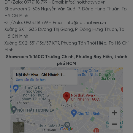
ĐT/Zalo: 0977.118.799 – Email: info@noithatviva.vn
nghiệp bền đẹp.
Showroom 2: 606 Nguyễn Văn Quá, P. Đông Hưng Thuận, Tp
Hồ Chí Minh
ĐT/Zalo: 0933.118.799 – Email: info@noithatviva.vn
Kiểu dáng cao cấp, đáp ứng cho
Xưởng SX 1: G35 Dương Thị Giang, P. Đông Hưng Thuận, Tp
Hồ Chí Minh
các cuộc họp quan trọng:
Xưởng SX 2: 551/156/37 KP7, Phường Tân Thới Hiệp, Tp Hồ Chí
Minh
BH-3192 thuộc dạng bàn cỡ dài đáp ứng tới 15-18 người ngồi.
Showroom 1: 160C Trường Chinh, Phường Bảy Hiền, thành
Phù hợp bàn họp chân sắt dùng được dòng bàn hội nghị, bàn họp
phố HCM
văn phòng cao cấp này. Để tổ chức các buổi pitching, hội nghị
với nhiều đối tác. Hoặc dùng bàn họp chân sắt trong những buổi
họp nội bộ lớn quan trọng của công ty. BH-3192 được nhiều
khách hàng đánh giá cao bởi có chất lượng tốt đi kèm mức giá
thành phải chăng.
Kết hợp hài hòa