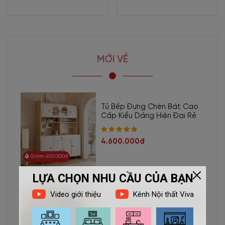
melamine chống trầy xước, ẩm mốc, cong vênh.
Đồng thời, vì mẫu
bàn họp
chân sắt được chế tạo từ gỗ MDF lõi
xanh phủ Melamine hoàn toàn từ thiên nhiên. Nên BH-3192 có
khả năng chống xước, chống ẩm tốt. Đặc biệt, rất dễ dàng để vệ
MỚI VỀ
sinh, lau chùi nếu gặp vết bẩn. Mẫu bàn họp chân sắt này rất phù
hợp với các doanh nghiệp có trào lưu sống xanh, bảo vệ môi
trường.
Tủ Bếp Đựng Chén Bát Cao
Cấp Kiểu Dáng Hiện Đại Rẻ
4.600.000đ
Giảm 400.000đ
Tủ Chạn Bát Gỗ Sồi Tự Nhiên
Kết Hợp Cách Kính Hiện Đại