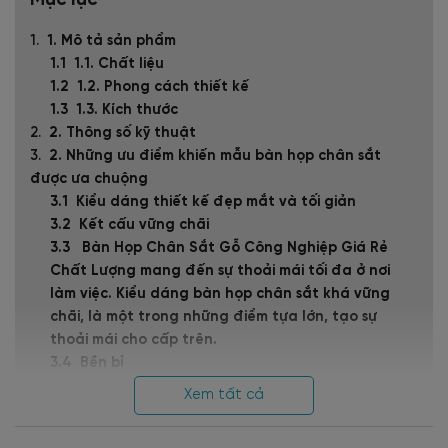
Mục lục
1. Mô tả sản phẩm
1.1. Chất liệu
1.2. Phong cách thiết kế
1.3. Kích thước
2. Thông số kỹ thuật
2. Những ưu điểm khiến mẫu bàn họp chân sắt
được ưa chuộng
Kiểu dáng thiết kế đẹp mắt và tối giản
Kết cấu vững chãi
Bàn Họp Chân Sắt Gỗ Công Nghiệp Giá Rẻ
Chất Lượng mang đến sự thoải mái tối đa ở nơi
làm việc. Kiểu dáng bàn họp chân sắt khá vững
chãi, là một trong những điểm tựa lớn, tạo sự
thoải mái cho cấp trên.
Bền bỉ
Kiểu dáng cao cấp, đáp ứng cho các cuộc họp
Xem tất cả
quan trọng:
Kết hợp hài hòa