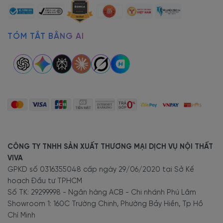
Kết cấu vững chãi
Bàn Họp Chân Sắt Gỗ Công
TÓM TẮT BẰNG AI
Nghiệp Giá Rẻ Chất Lượng
mang
đến sự thoải mái tối đa ở nơi làm
việc. Kiểu dáng bàn họp chân sắt
khá vững chãi, là một trong những
điểm tựa lớn, tạo sự thoải mái cho
cấp trên.
CÔNG TY TNHH SẢN XUẤT THƯƠNG MẠI DỊCH VỤ NỘI THẤT
VIVA
Bền bỉ
GPKD số 0316355048 cấp ngày 29/06/2020 tại Sở Kế
hoạch Đầu tư TPHCM
Số TK: 29299998 - Ngân hàng ACB - Chi nhánh Phú Lâm
Bàn BH-3192 chất lượng, bền lâu, tuổi thọ lên đến 7-8 năm. Đặc
Showroom 1: 160C Trường Chinh, Phường Bảy Hiền, Tp Hồ
biệt, cấu tạo phần khung chân sắt sơn tĩnh điện rất cứng cáp, chắc
Chí Minh
chắn. Mặt bàn họp chân sắt hoàn thiện từ chất liệu gỗ công