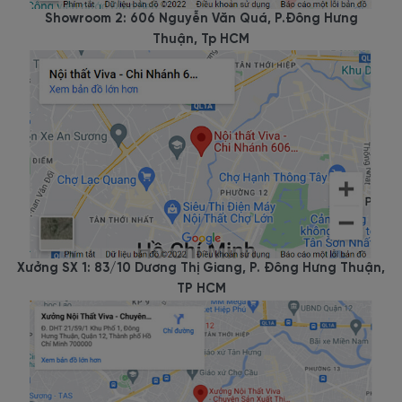
Ngoài ra, mẫu bàn họp chân sắt có thể kết hợp cùng với nhiều sản
Showroom 2: 606 Nguyễn Văn Quá, P.Đông Hưng
phẩm khác nhau như ghế hội nghị, ghế lãnh đạo, bàn quầy lễ tân.
Thuận, Tp HCM
Hoàn thiện mang đến không gian văn phòng chuyên nghiệp
Màu sắc có sự phá cách
Bàn Họp Chân Sắt Gỗ Công Nghiệp
không chỉ góp phần kiến
tạo không gian văn phòng làm việc tiện nghi. Mà còn mang đậm
chất phong cách riêng của bạn.
Cách
phối màu sang trọng góp phần tạo không gian văn phòng
làm việc chuyên nghiệp, sang trọng nhất có thể. Hơn nữa, màu
sắc bàn họp chân sắt vô cùng sạch sẽ và dễ dàng vệ sinh chỉ với
Xưởng SX 1: 83/10 Dương Thị Giang, P. Đông Hưng Thuận,
khăn vải ẩm.
Nội thất Viva cung cấp bảng màu với đa dạng các
TP HCM
màu sắc để dùng được trong môi trường làm việc hoàn hảo nhất.
3.
Viva Furniture - Địa chỉ