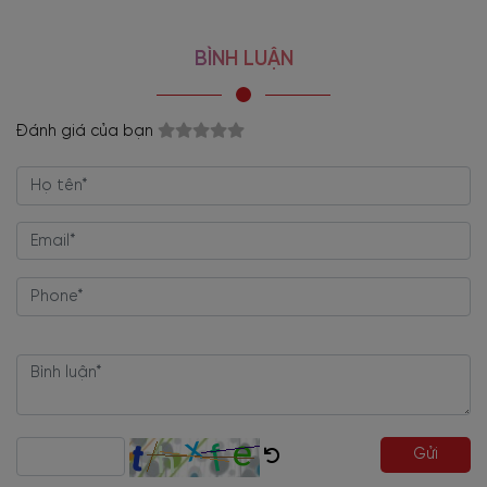
Màu sắc có sự phá cách
3. Viva Furniture - Địa chỉ mua Bàn Họp Chân Sắt
BÌNH LUẬN
Gỗ Công Nghiệp chất lượng và đáng tin cậy
ĐẶC ĐIỂM NỔI BẬT
Đánh giá của bạn
+ Bàn họp chân sắt kiểu hình chữ nhật hiện đại, mới lạ
+ Đa dạng kích cỡ phù hợp với nhiều diện tích văn phòng khác
nhau
+ Mặt bàn được kèm với khoét lỗ luồn dây máy tính để sắp xếp
không gian khoa học
+ Đa dạng màu sắc lựa chọn phù hợp sở thích, màu chủ đạo văn
phòng.
+ Chất liệu gỗ MDF cao cấp hạn chế cong vênh và kháng mối
mọt tốt
+ Khách hàng được tùy chọn về màu sắc, từ các tông màu tươi
Gửi
sáng đến các tông màu trầm