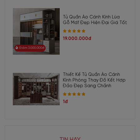
Tủ Quần Áo Cánh Kính Lùa
Gỗ Mdf Đẹp Hiện Đại Giá Tốt
19.000.000đ
Giảm 3.000.000đ
Thiết Kế Tủ Quần Áo Cánh
Kính Phòng Thay Đồ Kết Hợp
Đảo Đẹp Sang Chảnh
1đ
1.3. Kích thước
Mẫu bàn họp chân sắt có mặt bàn hình chữ nhật cỡ lớn, kèm phần
TIN HAY