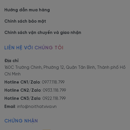
2. Những ưu điểm khiến mẫu
Hướng dẫn mua hàng
bàn họp chân sắt được ưa
Chính sách bảo mật
chuộng
Chính sách vận chuyển và giao nhận
Kiểu dáng thiết kế đẹp mắt và
LIÊN HỆ VỚI CHÚNG TÔI
tối giản
Địa chỉ
160C Trường Chinh, Phường 12, Quận Tân Bình, Thành phố Hồ
Bàn họp chân sắt BH-3192
là sản phẩm có kiểu dáng hiện đại,
Chí Minh
giá rẻ, kèm voies đa tính năng sử dụng. Được yêu thích và lựa
Hotline CN1/Zalo
:
0977.118.799
chọn trong nhiều doanh nghiệp.
Bàn họp chân sắt
được kết hợp
Hotline CN2/Zalo
:
0933.118.799
cùng những mẫu ghế quỳ văn phòng tôn lên không gian. Hứa hẹn
Hotline CN3/Zalo
:
0922.118.799
bàn họp chân sắt BH-3192 sẽ là lựa chọn hoàn hảo cho không
Email
:
info@noithatviva.vn
gian
văn phòng
của bạn.
CHỨNG NHẬN