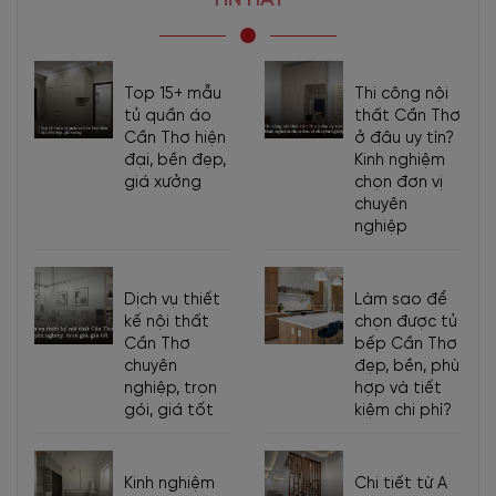
chân bàn khung chữ u chắc chắn. Theo từng không gian sử dụng
khác nhau, khách hàng có thể tùy chọn kích thước mẫu
bàn họp
chân sắt 2m4
-2m8-3m phù hợp như: bàn họp 6 người, 8 người,
Top 15+ mẫu
Thi công nội
10 người,… hoặc kích thước lớn hơn tùy yêu cầu khác.
tủ quần áo
thất Cần Thơ
Cần Thơ hiện
ở đâu uy tín?
đại, bền đẹp,
Kinh nghiệm
giá xưởng
chọn đơn vị
chuyên
nghiệp
Dịch vụ thiết
Làm sao để
kế nội thất
chọn được tủ
Cần Thơ
bếp Cần Thơ
chuyên
đẹp, bền, phù
nghiệp, trọn
hợp và tiết
gói, giá tốt
kiệm chi phí?
Kinh nghiệm
Chi tiết từ A