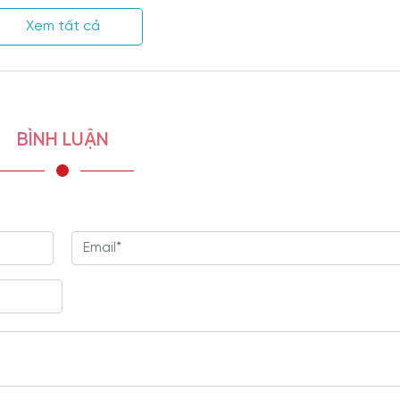
.
Xem tất cả
yển
BÌNH LUẬN