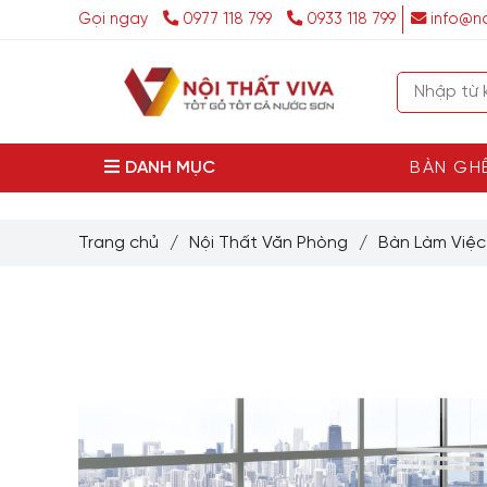
Gọi ngay
0977 118 799
0933 118 799
info@no
DANH MỤC
BÀN GH
Trang chủ
/
Nội Thất Văn Phòng
/
Bàn Làm Việ