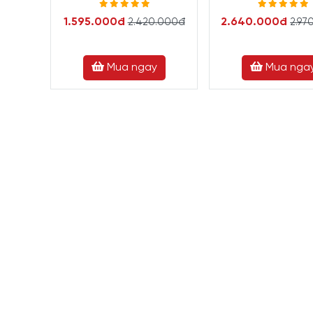
1.595.000đ
2.640.000đ
2.420.000đ
2.97
Mua ngay
Mua nga
Đánh giá chi tiết Bàn Là