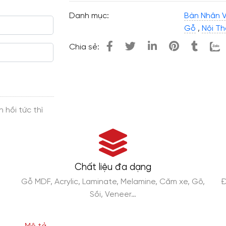
Danh mục:
Bàn Nhân V
Gỗ
,
Nội T
Chia sẻ:
Chất liệu đa dạng
Gỗ MDF, Acrylic, Laminate, Melamine, Căm xe, Gõ,
Đ
Sồi, Veneer…