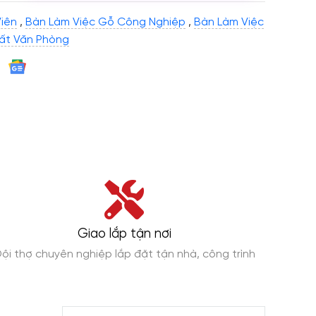
iên
,
Bàn Làm Việc Gỗ Công Nghiệp
,
Bàn Làm Việc
hất Văn Phòng
Giao lắp tận nơi
ội thợ chuyên nghiệp lắp đặt tận nhà, công trình
Giao h