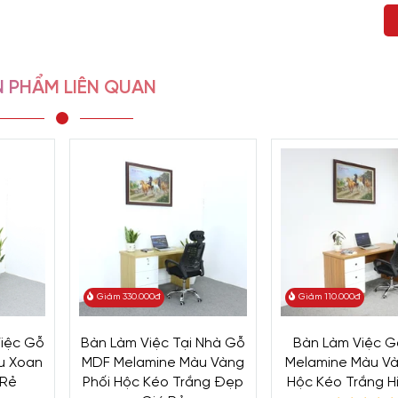
 PHẨM LIÊN QUAN
970
là mẫu bàn bán chạy số 1 tại Nội thất Viva. Mẫu bàn thiết kế hiệ
bạn. Để nắm thêm thông tin chi tiết sản phẩm, mời bạn theo dõi thông
iểm nổi bật với phần khung bàn chắc chắn, kèm đó là thiết kế sang tr
Giảm 330.000đ
Giảm 110.000đ
iệc Gỗ
Bàn Làm Việc Tại Nhà Gỗ
Bàn Làm Việc 
u Xoan
MDF Melamine Màu Vàng
Melamine Màu V
 Rẻ
Phối Hộc Kéo Trắng Đẹp
Hộc Kéo Trắng H