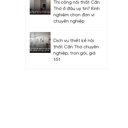
Thi công nội thất Cần
Thơ ở đâu uy tín? Kinh
nghiệm chọn đơn vị
chuyên nghiệp
tâm của
g
Dịch vụ thiết kế nội
thất Cần Thơ chuyên
nghiệp, trọn gói, giá
vệ sinh
tốt
ỉnh linh