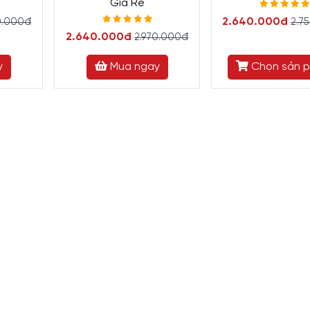
Giá Rẻ
2.640.000đ
0.000đ
2.7
2.640.000đ
2.970.000đ
y
Mua ngay
Chọn sản 
m Việc Cho Nhân Viên Văn