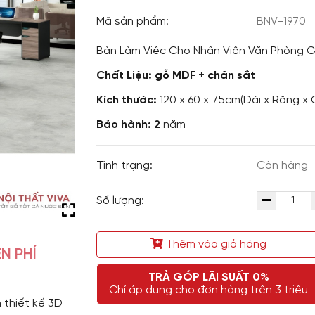
Mã sản phẩm:
BNV-1970
Bàn Làm Việc Cho Nhân Viên Văn Phòng 
Chất Liệu: gỗ MDF + chân sắt
Kích thước:
120 x 60 x 75cm(Dài x Rộng x 
Bảo hành: 2
năm
Tình trạng:
Còn hàng
Số lượng:
Thêm vào giỏ hàng
N PHÍ
TRẢ GÓP LÃI SUẤT 0%
Chỉ áp dụng cho đơn hàng trên 3 triệu
 thiết kế 3D 