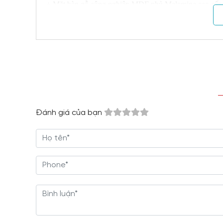
+ Mặt bàn gỗ công nghiệp MDF phủ Melamine cao cấp
+ Cấu trúc đơn giản, chuyên nghiệp, đa năng dễ di chu
+ Giá cả hợp lý, dịch vụ tận tâm.
+ Vận chuyển tận nơi, bảo hành 2 năm.
Đánh giá của bạn