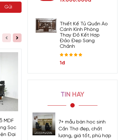
19.000.000đ
Gửi
Thiết Kế Tủ Quần Áo
Cánh Kính Phòng
Thay Đồ Kết Hợp
Đảo Đẹp Sang
Chảnh
1đ
n đại và
 tin chi
ọng hiện
TIN HAY
Giảm 495.000đ
Giảm 1.870.000đ
Gỗ MDF
Bàn Gamming Chữ Z Gỗ
Bàn Làm Việc 
7+ mẫu bàn học sinh
àng Sọc
MDF Màu Sồi Chân Sắt
Đơn Giản Kiê
Cần Thơ đẹp, chất
iện Đại
Bền Đẹp Giá Rẻ
Trang Điểm Tin
lượng, giá tốt, phù hợp