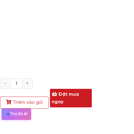
Phòng BNV-1970
Bền bỉ và chất lượng
Bàn làm việc văn phòng hiện đại BNV- 1970
là mẫu
khách hàng. Được sản xuất từ những loại vật liệu bền b
Sản phẩm được làm từ những chất liệu cao cấp.
Chân bà
Hộc tủ, mặt bàn chất liệu gỗ MDF cao cấp, chống thấm 
hàng ngày
Mặt bàn dày 25mm, chịu lực tốt, màu vân sang trọng nê
Số
hoạt, chống trầy xước sàn nhà, chống ồn.
lượng
Đặt mua
ngay
Thêm vào giỏ
Thử đồ AI