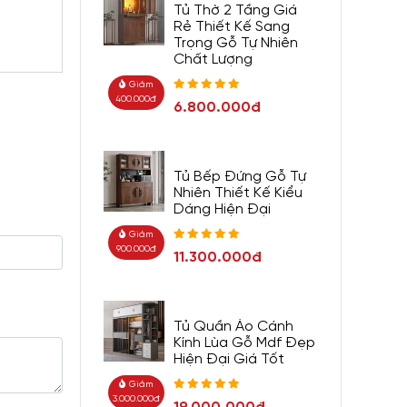
Tủ Thờ 2 Tầng Giá
Rẻ Thiết Kế Sang
Trọng Gỗ Tự Nhiên
Chất Lượng
Giảm
400.000đ
6.800.000đ
Tủ Bếp Đứng Gỗ Tự
Nhiên Thiết Kế Kiểu
Dáng Hiện Đại
Giảm
900.000đ
11.300.000đ
Tủ Quần Áo Cánh
Kính Lùa Gỗ Mdf Đẹp
Hiện Đại Giá Tốt
Giảm
3.000.000đ