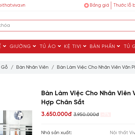
ithatviva.vn
Bảng giá
Thước lỗ 
Ế
GIƯỜNG
TỦ ÁO
KỆ TIVI
BÀN PHẤN
TỦ 
c Gỗ
/
Bàn Nhân Viên
/
Bàn Làm Việc Cho Nhân Viên Văn 
Bàn Làm Việc Cho Nhân Viên 
Hợp Chân Sắt
3.650.000đ
3.950.000đ
-7%
Nhà sản xuất:
Nội thất Vi