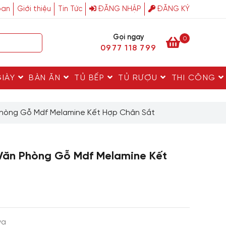
ban
Giới thiệu
Tin Tức
ĐĂNG NHẬP
ĐĂNG KÝ
Gọi ngay
0
0977 118 799
GIÀY
BÀN ĂN
TỦ BẾP
TỦ RƯỢU
THI CÔNG
Phòng Gỗ Mdf Melamine Kết Hợp Chân Sắt
Văn Phòng Gỗ Mdf Melamine Kết
va