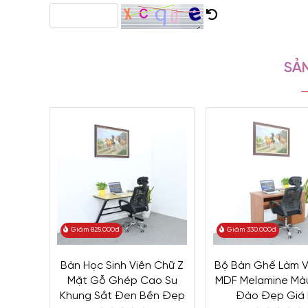
SẢN
Bàn Làm Việc Cho Nhân Viên Văn Phòng BNV-1
sang trọng, tạo điểm nhấn cho không gian làm việc của 
tiết ngay sau đây.
Mẫu bàn làm việc văn phòng hiện đại sở hữu nhiều ưu đ
đại.
Giảm 825.000đ
Giảm 330.000đ
Bàn Học Sinh Viên Chữ Z
Bộ Bàn Ghế Làm V
Mặt Gỗ Ghép Cao Su
MDF Melamine Mà
Khung Sắt Đen Bền Đẹp
Đào Đẹp Giá