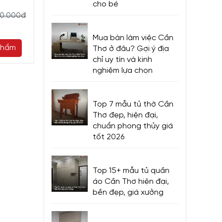
Giá Rẻ
cho bé
1.595.000đ
50.000đ
2.090.000đ
6.380.000đ
8.
Mua bàn làm việc Cần
phẩm
Mua ngay
Mua ng
Thơ ở đâu? Gợi ý địa
chỉ uy tín và kinh
nghiệm lựa chọn
Top 7 mẫu tủ thờ Cần
Thơ đẹp, hiện đại,
chuẩn phong thủy giá
tốt 2026
Top 15+ mẫu tủ quần
áo Cần Thơ hiện đại,
bền đẹp, giá xưởng