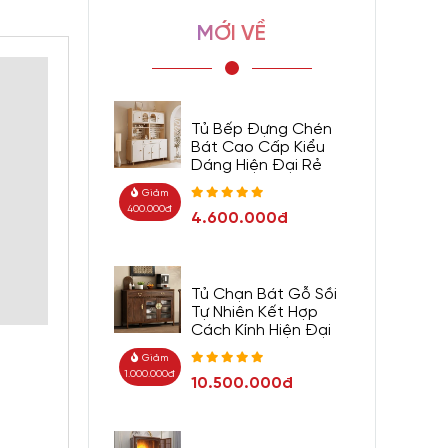
MỚI VỀ
Tủ Bếp Đựng Chén
Bát Cao Cấp Kiểu
Dáng Hiện Đại Rẻ
Giảm
400.000đ
4.600.000đ
Tủ Chạn Bát Gỗ Sồi
Tự Nhiên Kết Hợp
Cách Kính Hiện Đại
Giảm
1.000.000đ
10.500.000đ