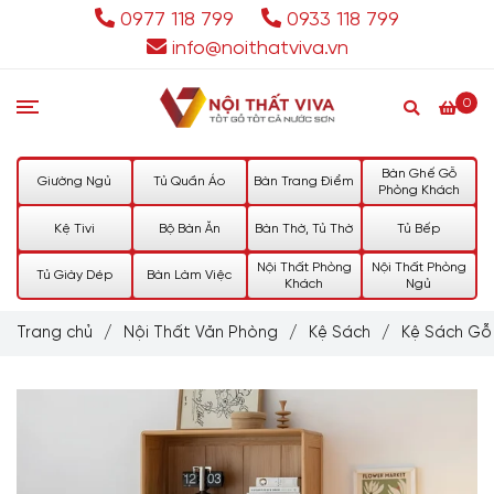
0977 118 799
0933 118 799
info@noithatviva.vn
0
Bàn Ghế Gỗ
Giường Ngủ
Tủ Quần Áo
Bàn Trang Điểm
Phòng Khách
Kệ Tivi
Bộ Bàn Ăn
Bàn Thờ, Tủ Thờ
Tủ Bếp
Nội Thất Phòng
Nội Thất Phòng
Tủ Giày Dép
Bàn Làm Việc
Khách
Ngủ
Trang chủ
/
Nội Thất Văn Phòng
/
Kệ Sách
/
Kệ Sách Gỗ 