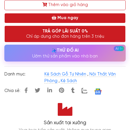
Thêm vào giỏ hàng
Mua ngay
TRẢ GÓP LÃI SUẤT 0%
Chỉ áp dụng cho đơn hàng trên 3 triệu
THỬ ĐỒ AI
Ướm thử sản phẩm vào nhà bạn
Danh mục:
Kệ Sách Gỗ Tự Nhiên
,
Nội Thất Văn
Phòng
,
Kệ Sách
Chia sẻ:
Sản xuất tại xưởng