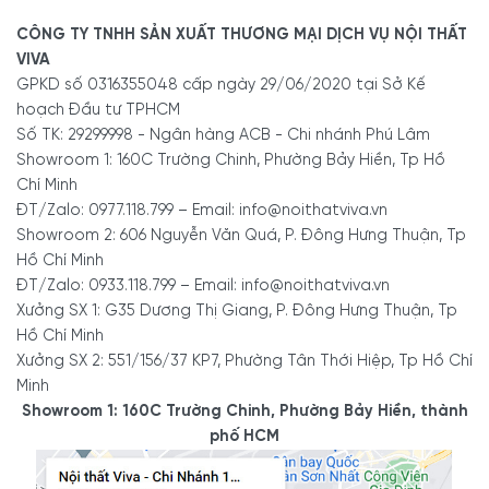
đảm bảo Tủ Kệ Sách Gỗ Tự Nhiên Cánh Mở Ra Thành Bàn
Làm Việc Thông Minh xứng đáng với sự đầu tư của mình.
CÔNG TY TNHH SẢN XUẤT THƯƠNG MẠI DỊCH VỤ NỘI THẤT
VIVA
Hãy lựa chọn Nội Thất Viva để sở hữu
tủ kệ sách
chất
GPKD số 0316355048 cấp ngày 29/06/2020 tại Sở Kế
lượng, tốt nhất thị trường bạn nhé!
hoạch Đầu tư TPHCM
Số TK: 29299998 - Ngân hàng ACB - Chi nhánh Phú Lâm
Showroom 1: 160C Trường Chinh, Phường Bảy Hiền, Tp Hồ
Tóm tắt thông số kỹ thuật:
Chí Minh
Tên
Tủ Kệ Sách Gỗ Tự Nhiê
ĐT/Zalo: 0977.118.799 – Email: info@noithatviva.vn
Showroom 2: 606 Nguyễn Văn Quá, P. Đông Hưng Thuận, Tp
Mã SP
KS-2412
Hồ Chí Minh
Chất liệu chính
Gỗ Sồi tự nhiên
ĐT/Zalo: 0933.118.799 – Email: info@noithatviva.vn
Xưởng SX 1: G35 Dương Thị Giang, P. Đông Hưng Thuận, Tp
Gỗ tuyển chọn chất lượn
Đặc tính nổi bật
Hồ Chí Minh
sơn PU bóng mờ phẳng mị
Xưởng SX 2: 551/156/37 KP7, Phường Tân Thới Hiệp, Tp Hồ Chí
Nơi sản xuất
Xưởng Nội Thất Viva
Minh
Showroom 1: 160C Trường Chinh, Phường Bảy Hiền, thành
Độ an toàn
Đảm bảo an toàn, không 
phố HCM
Kích thước
Có mẫu tiêu chuẩn và mẫ