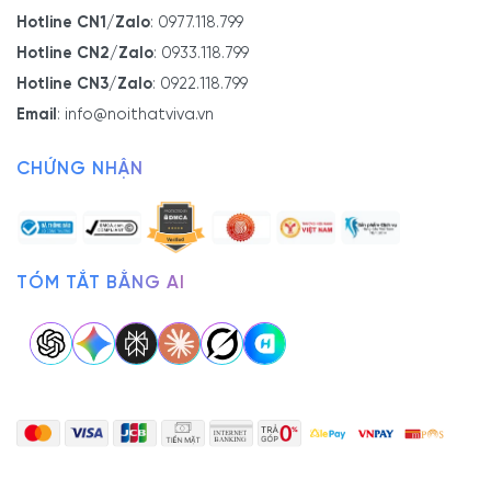
trà.
Hotline CN1/Zalo
:
0977.118.799
Đặc biệt, khi tham quan, mua sắm
tủ kệ sách
KS-2412 tại
Hotline CN2/Zalo
:
0933.118.799
đây, bạn còn nhận được nhiều ưu đãi hấp dẫn như:
Hotline CN3/Zalo
:
0922.118.799
Báo giá rõ ràng, minh bạch, không phát sinh chi phí.
Email
:
info@noithatviva.vn
Cam kết chất lượng
tủ sách gỗ tự nhiên
, BẢO HÀNH
5 NĂM và hỗ trợ trọn đời.
CHỨNG NHẬN
Được kiểm định chất lượng nghiêm ngặt trước khi
bàn giao.
Được vận chuyển, lắp đặt
bàn làm việc kết hợp tủ
TÓM TẮT BẰNG AI
sách
tận nơi. Đội ngũ chuyên môn lắp ráp cẩn thận,
đảm bảo kỹ thuật, kết cấu chắc chắn, vững vàng theo
yêu cầu.
Có thể tùy chỉnh kích thước, màu sắc
tủ kệ sách
theo
sở thích, phong thủy.
Hỗ trợ trả góp 0%
Theo đó, bạn hoàn toàn yên tâm quyền lợi sau khi mua,