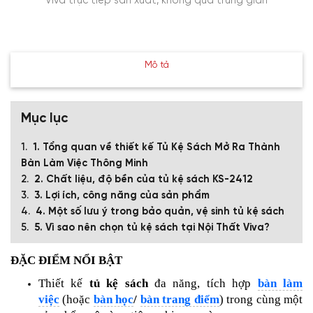
Viva trực tiếp sản xuất, không qua trung gian
Mô tả
Mục lục
1. Tổng quan về thiết kế Tủ Kệ Sách Mở Ra Thành
Bàn Làm Việc Thông Minh
2. Chất liệu, độ bền của tủ kệ sách KS-2412
3. Lợi ích, công năng của sản phẩm
4. Một số lưu ý trong bảo quản, vệ sinh tủ kệ sách
5. Vì sao nên chọn tủ kệ sách tại Nội Thất Viva?
ĐẶC ĐIỂM NỔI BẬT
Thiết kế
tủ kệ sách
đa năng, tích hợp
bàn làm
việc
(hoặc
bàn học
/
bàn trang điểm
) trong cùng một