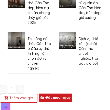
thờ Cần Thơ
tủ quần áo
trọng khâu xử lý, phơi sấy kỹ càng trước khi đưa vào sản
đẹp, hiện đại,
Cần Thơ hiện
xuất.
chuẩn phong
đại, bền đẹp,
Cấu trúc gỗ chắc chắn, ít bị thấm nước và chống ẩm tốt,
thủy giá tốt
giá xưởng
giúp
tủ kệ sách
ít bị ẩm mốc và duy trì được độ bền đẹp
2026
suốt nhiều năm.
Thi công nội
Dịch vụ thiết
thất Cần Thơ
kế nội thất
ở đâu uy tín?
Cần Thơ
Kinh nghiệm
chuyên
chọn đơn vị
nghiệp, trọn
chuyên
gói, giá tốt
nghiệp
Số
lượng
Đặt mua ngay
Thêm vào giỏ