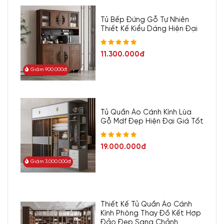
Tủ Bếp Đứng Gỗ Tự Nhiên
Thiết Kế Kiểu Dáng Hiện Đại
11.300.000đ
Giảm 900.000đ
Tủ Quần Áo Cánh Kính Lùa
Gỗ Mdf Đẹp Hiện Đại Giá Tốt
19.000.000đ
Giảm 3.000.000đ
2. Chất liệu, độ bền của tủ kệ
Thiết Kế Tủ Quần Áo Cánh
Kính Phòng Thay Đồ Kết Hợp
Đảo Đẹp Sang Chảnh