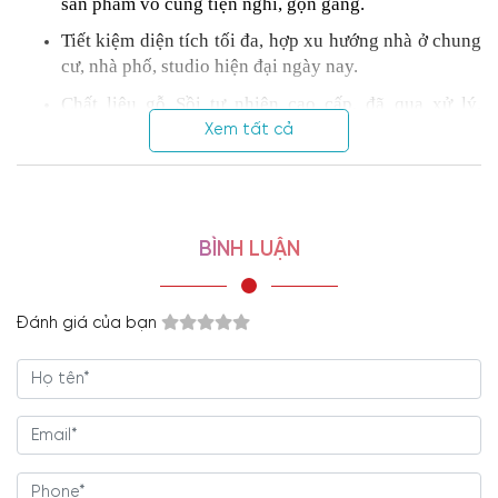
sản phẩm vô cùng tiện nghi, gọn gàng.
Tiết kiệm diện tích tối đa, hợp xu hướng nhà ở chung
cư, nhà phố, studio hiện đại ngày nay.
Chất liệu gỗ Sồi tự nhiên cao cấp, đã qua xử lý,
chống cong vênh, mối mọt.
Xem tất cả
Ván gỗ dày dặn, bề mặt láng mịn, đường nét bo cong
mềm mại, không gây nguy hiểm.
Màu Sồi sơn PU thân thiện, nhẹ nhàng.
BÌNH LUẬN
Chi phí đầu tư
bàn làm việc kết hợp tủ sách
hợp lý,
tương xứng với giá trị mang lại.
Đánh giá của bạn
Mẫu tủ sách đẹp
được Nội Thất Viva gia công tại
xưởng riêng, an tâm nguồn gốc, chất lượng sản phẩm.
Kết cấu
tủ kệ sách
chắc chắn, lắp ráp tỉ mỉ, chuyên
nghiệp.
Bảo hành
tủ sách gỗ tự nhiên
tận nơi lên đến 5 năm,
hỗ trợ trọn đời.