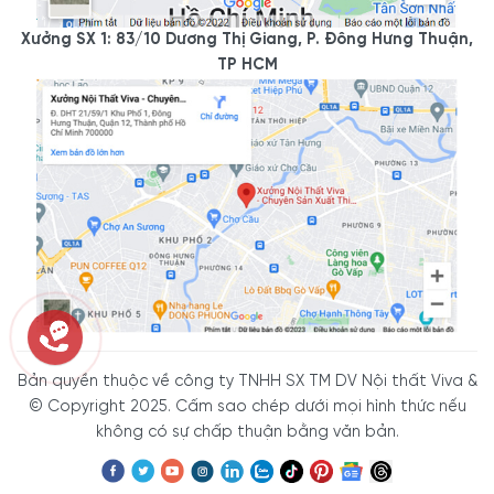
- Showroom 2:
606 Nguyễn Văn Quá, P. Đông Hưng
Thuận, Tp Hồ Chí Minh
Xưởng SX 1: 83/10 Dương Thị Giang, P. Đông Hưng Thuận,
- Hotline/Zalo:
0933.118.799
TP HCM
- Xưởng SX:
83/10 Dương Thị Giang, P. Đông Hưng
Thuận, Tp. Hồ Chí Minh
- Hotline/Zalo:
0933.118.799
Bản quyền thuộc về công ty TNHH SX TM DV Nội thất Viva &
© Copyright 2025. Cấm sao chép dưới mọi hình thức nếu
không có sự chấp thuận bằng văn bản.