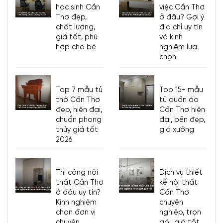
học sinh Cần
việc Cần Thơ
Thơ đẹp,
ở đâu? Gợi ý
- Xưởng SX:
83/10 Dương Thị Giang, P. Đông Hưng
chất lượng,
địa chỉ uy tín
Thuận, Tp. Hồ Chí Minh
giá tốt, phù
và kinh
- Hotline/Zalo:
0933.118.799
hợp cho bé
nghiệm lựa
chọn
Top 7 mẫu tủ
Top 15+ mẫu
thờ Cần Thơ
tủ quần áo
đẹp, hiện đại,
Cần Thơ hiện
chuẩn phong
đại, bền đẹp,
thủy giá tốt
giá xưởng
2026
Thi công nội
Dịch vụ thiết
thất Cần Thơ
kế nội thất
ở đâu uy tín?
Cần Thơ
Kinh nghiệm
chuyên
chọn đơn vị
nghiệp, trọn
chuyên
gói, giá tốt