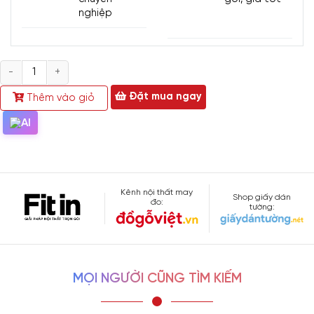
nghiệp
Số
lượng
Đặt mua ngay
Thêm vào giỏ
Kênh nội thất may
Shop giấy dán
đo:
tường:
MỌI NGƯỜI CŨNG TÌM KIẾM