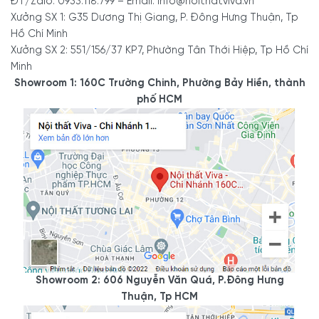
ĐT/Zalo: 0933.118.799 – Email: info@noithatviva.vn
Xưởng SX 1: G35 Dương Thị Giang, P. Đông Hưng Thuận, Tp
Hồ Chí Minh
Xưởng SX 2: 551/156/37 KP7, Phường Tân Thới Hiệp, Tp Hồ Chí
Minh
Showroom 1: 160C Trường Chinh, Phường Bảy Hiền, thành
phố HCM
Showroom 2: 606 Nguyễn Văn Quá, P.Đông Hưng
Thuận, Tp HCM