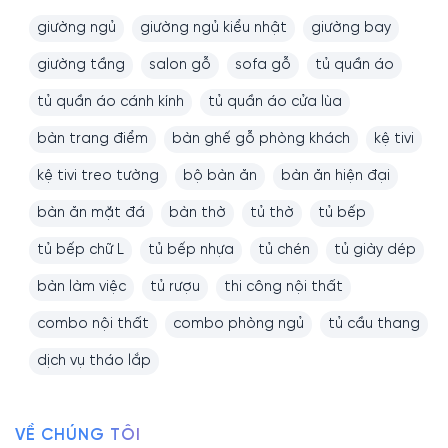
giường ngủ
giường ngủ kiểu nhật
giường bay
giường tầng
salon gỗ
sofa gỗ
tủ quần áo
tủ quần áo cánh kính
tủ quần áo cửa lùa
bàn trang điểm
bàn ghế gỗ phòng khách
kệ tivi
kệ tivi treo tường
bộ bàn ăn
bàn ăn hiện đại
bàn ăn mặt đá
bàn thờ
tủ thờ
tủ bếp
tủ bếp chữ L
tủ bếp nhựa
tủ chén
tủ giày dép
bàn làm việc
tủ rượu
thi công nội thất
combo nội thất
combo phòng ngủ
tủ cầu thang
dịch vụ tháo lắp
VỀ CHÚNG TÔI