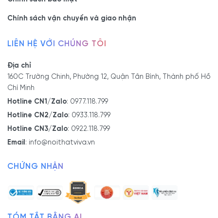
Chính sách vận chuyển và giao nhận
LIÊN HỆ VỚI CHÚNG TÔI
Địa chỉ
160C Trường Chinh, Phường 12, Quận Tân Bình, Thành phố Hồ
Chí Minh
Hotline CN1/Zalo
:
0977.118.799
Hotline CN2/Zalo
:
0933.118.799
Hotline CN3/Zalo
:
0922.118.799
Email
:
info@noithatviva.vn
CHỨNG NHẬN
TÓM TẮT BẰNG AI