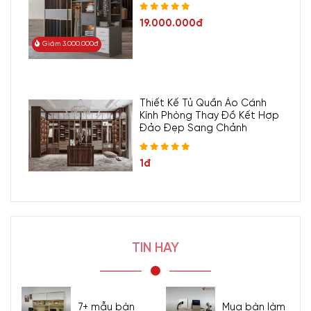
19.000.000đ
Giảm 3.000.000đ
Thiết Kế Tủ Quần Áo Cánh
Kính Phòng Thay Đồ Kết Hợp
Đảo Đẹp Sang Chảnh
1đ
- Showroom 1:
160C Trường Chinh, phường Bảy Hiền, Tp
Hồ Chí Minh
-
Hotline/Zalo:
0977.118.799
TIN HAY
- Showroom 2:
606 Nguyễn Văn Quá, P. Đông Hưng
Thuận, Tp Hồ Chí Minh
- Hotline/Zalo:
0933.118.799
7+ mẫu bàn
Mua bàn làm