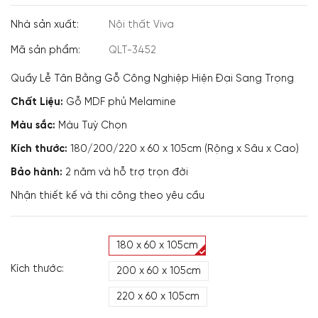
Nhà sản xuất:
Nội thất Viva
Mã sản phẩm:
QLT-3452
Quầy Lễ Tân Bằng Gỗ Công Nghiệp Hiện Đại Sang Trọng
Chất Liệu:
Gỗ MDF phủ Melamine
Màu sắc:
Màu Tuỳ Chọn
Kích thước:
180/200/220 x 60 x 105cm (Rộng x Sâu x Cao)
Bảo hành:
2 năm và hỗ trợ trọn đời
Nhận thiết kế và thi công theo yêu cầu
180 x 60 x 105cm
Kích thước:
200 x 60 x 105cm
220 x 60 x 105cm