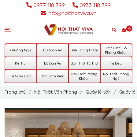
0977 118 799
0933 118 799
info@noithatviva.vn
0
Bàn Ghế Gỗ
Giường Ngủ
Tủ Quần Áo
Bàn Trang Điểm
Phòng Khách
Kệ Tivi
Bộ Bàn Ăn
Bàn Thờ, Tủ Thờ
Tủ Bếp
Nội Thất Phòng
Nội Thất Phòng
Tủ Giày Dép
Bàn Làm Việc
Khách
Ngủ
Trang chủ
/
Nội Thất Văn Phòng
/
Quầy lễ tân
/
Quầy lễ