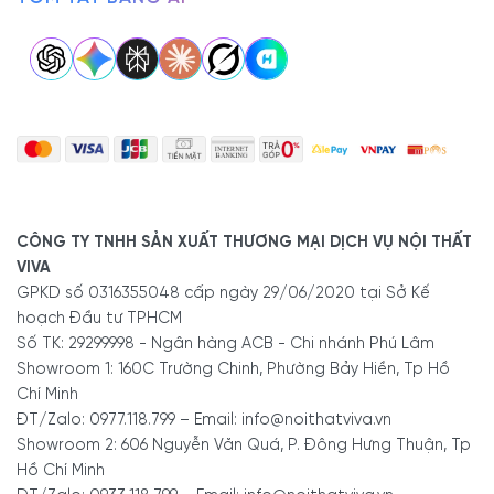
CÔNG TY TNHH SẢN XUẤT THƯƠNG MẠI DỊCH VỤ NỘI THẤT
VIVA
GPKD số 0316355048 cấp ngày 29/06/2020 tại Sở Kế
hoạch Đầu tư TPHCM
Số TK: 29299998 - Ngân hàng ACB - Chi nhánh Phú Lâm
Showroom 1: 160C Trường Chinh, Phường Bảy Hiền, Tp Hồ
Chí Minh
ĐT/Zalo: 0977.118.799 – Email: info@noithatviva.vn
Showroom 2: 606 Nguyễn Văn Quá, P. Đông Hưng Thuận, Tp
Hồ Chí Minh