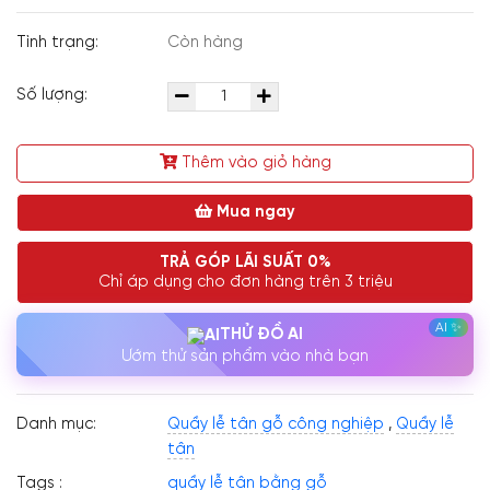
Tình trạng:
Còn hàng
Số lượng:
Thêm vào giỏ hàng
Mua ngay
TRẢ GÓP LÃI SUẤT 0%
Chỉ áp dụng cho đơn hàng trên 3 triệu
THỬ ĐỒ AI
Ướm thử sản phẩm vào nhà bạn
Danh mục:
Quầy lễ tân gỗ công nghiệp
,
Quầy lễ
tân
Tags :
quầy lễ tân bằng gỗ