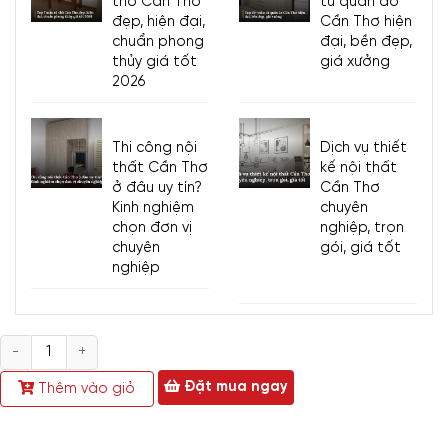
thờ Cần Thơ
tủ quần áo
đẹp, hiện đại,
Cần Thơ hiện
chuẩn phong
đại, bền đẹp,
thủy giá tốt
giá xưởng
2026
Thi công nội
Dịch vụ thiết
thất Cần Thơ
kế nội thất
ở đâu uy tín?
Cần Thơ
Kinh nghiệm
chuyên
chọn đơn vị
nghiệp, trọn
chuyên
gói, giá tốt
nghiệp
Số
lượng
Đặt mua ngay
Thêm vào giỏ