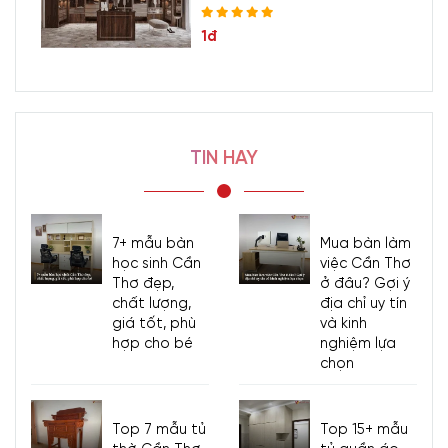
1đ
TIN HAY
7+ mẫu bàn
Mua bàn làm
học sinh Cần
việc Cần Thơ
Thơ đẹp,
ở đâu? Gợi ý
chất lượng,
địa chỉ uy tín
giá tốt, phù
và kinh
hợp cho bé
nghiệm lựa
chọn
Top 7 mẫu tủ
Top 15+ mẫu