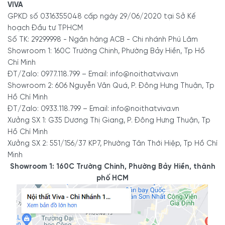
VIVA
GPKD số 0316355048 cấp ngày 29/06/2020 tại Sở Kế
hoạch Đầu tư TPHCM
Số TK: 29299998 - Ngân hàng ACB - Chi nhánh Phú Lâm
Showroom 1: 160C Trường Chinh, Phường Bảy Hiền, Tp Hồ
Chí Minh
ĐT/Zalo: 0977.118.799 – Email: info@noithatviva.vn
Showroom 2: 606 Nguyễn Văn Quá, P. Đông Hưng Thuận, Tp
Hồ Chí Minh
ĐT/Zalo: 0933.118.799 – Email: info@noithatviva.vn
Xưởng SX 1: G35 Dương Thị Giang, P. Đông Hưng Thuận, Tp
Hồ Chí Minh
Xưởng SX 2: 551/156/37 KP7, Phường Tân Thới Hiệp, Tp Hồ Chí
Minh
Showroom 1: 160C Trường Chinh, Phường Bảy Hiền, thành
phố HCM