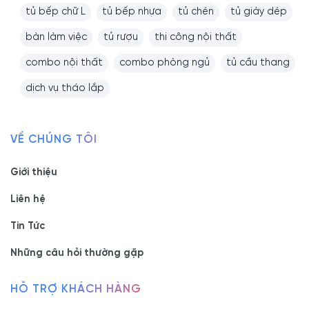
tủ bếp chữ L
tủ bếp nhựa
tủ chén
tủ giày dép
bàn làm việc
tủ rượu
thi công nội thất
combo nội thất
combo phòng ngủ
tủ cầu thang
dịch vụ tháo lắp
VỀ CHÚNG TÔI
Giới thiệu
Liên hệ
Tin Tức
Những câu hỏi thường gặp
HỖ TRỢ KHÁCH HÀNG