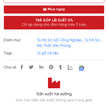
Mua ngay
TRẢ GÓP LÃI SUẤT 0%
Chỉ áp dụng cho đơn hàng trên 3 triệu
Danh mục:
Tủ Hồ Sơ Gỗ Công Nghiệp
,
Tủ Hồ Sơ
,
Nội Thất Văn Phòng
Tags :
tủ gỗ tài liệu
Chia sẻ:
Sản xuất tại xưởng
Viva trực tiếp sản xuất, không qua trung gian