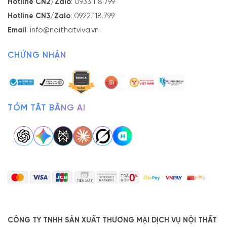
Hotline CN2/Zalo
:
0933.118.799
Hotline CN3/Zalo
:
0922.118.799
Email
:
info@noithatviva.vn
CHỨNG NHẬN
TÓM TẮT BẰNG AI
CÔNG TY TNHH SẢN XUẤT THƯƠNG MẠI DỊCH VỤ NỘI THẤT