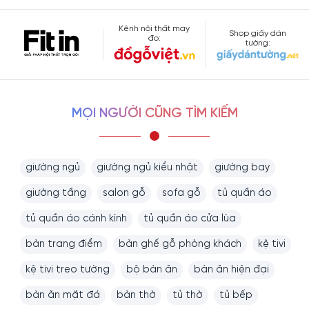
Kênh nội thất may
Shop giấy dán
đo:
tường:
MỌI NGƯỜI CŨNG TÌM KIẾM
giường ngủ
giường ngủ kiểu nhật
giường bay
giường tầng
salon gỗ
sofa gỗ
tủ quần áo
tủ quần áo cánh kính
tủ quần áo cửa lùa
bàn trang điểm
bàn ghế gỗ phòng khách
kệ tivi
kệ tivi treo tường
bộ bàn ăn
bàn ăn hiện đại
bàn ăn mặt đá
bàn thờ
tủ thờ
tủ bếp