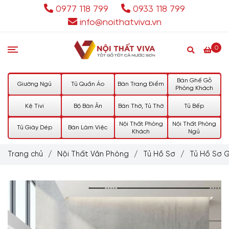
0977 118 799
0933 118 799
info@noithatviva.vn
0
Bàn Ghế Gỗ
Giường Ngủ
Tủ Quần Áo
Bàn Trang Điểm
Phòng Khách
Kệ Tivi
Bộ Bàn Ăn
Bàn Thờ, Tủ Thờ
Tủ Bếp
Nội Thất Phòng
Nội Thất Phòng
Tủ Giày Dép
Bàn Làm Việc
Khách
Ngủ
Trang chủ
/
Nội Thất Văn Phòng
/
Tủ Hồ Sơ
/
Tủ Hồ Sơ 