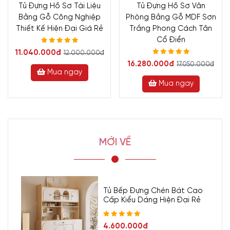
Tủ Đựng Hồ Sơ Tài Liệu
Tủ Đựng Hồ Sơ Văn
Bằng Gỗ Công Nghiệp
Phòng Bằng Gỗ MDF Sơn
Thiết Kế Hiện Đại Giá Rẻ
Trắng Phong Cách Tân
Cổ Điển
11.040.000đ
12.000.000đ
16.280.000đ
17.050.000đ
Mua ngay
Mua ngay
MỚI VỀ
Tủ Bếp Đựng Chén Bát Cao
Cấp Kiểu Dáng Hiện Đại Rẻ
4.600.000đ