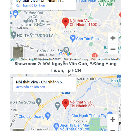
- Hotline/Zalo:
0933.118.799
- Xưởng SX:
83/10 Dương Thị Giang, P. Đông Hưng
Thuận, Tp. Hồ Chí Minh
- Hotline/Zalo:
0933.118.799
Showroom 2: 606 Nguyễn Văn Quá, P.Đông Hưng
Thuận, Tp HCM