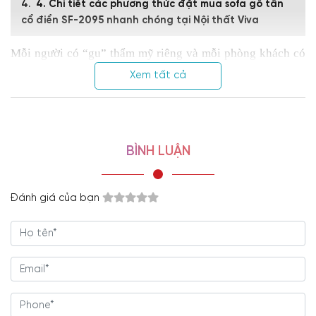
4. Chi tiết các phương thức đặt mua sofa gỗ tân
cổ điển SF-2095 nhanh chóng tại Nội thất Viva
Mỗi người có “gu” thẩm mỹ riêng và mỗi phòng khách có
phong cách bài trí riêng. Với mẫu
sofa gỗ tân cổ điển
SF-
Xem tất cả
2095, bạn sẽ có không gian khác biệt so với số đông, vừa
thể hiện cá tính, vừa tận hưởng góc “chill” của riêng mình.
1. Đặc điểm thiết kế sofa gỗ
BÌNH LUẬN
tân cổ điển SF-2095 có gì đặc
biệt?
Đánh giá của bạn
Là sản phẩm có sự kết hợp hài hòa giữa hai phong cách cổ
điển và hiện đại,
sofa gỗ tân cổ điển
SF-2095 tạo nên cho
gia đình không gian phòng khách sang trọng cho các căn
biệt thự hay những căn hộ chung cư cao cấp.
Bộ sản phẩm có kiểu dáng đẹp, sang trọng, giúp tạo nên sự
ấm áp cho người dùng.