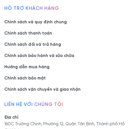
HỖ TRỢ KHÁCH HÀNG
Thông tin chi tiết bộ sản phẩm:
Chính sách và quy định chung
Chất
Gỗ Sồi Tự Nhiên
Chính sách thanh toán
liệu:
Chính sách đổi và trả hàng
Màu
Màu Xoan Đào
sắc:
Chính sách bảo hành và sữa chữa
Chất
Chất lượng rất tốt,
trung bình 20 – 40 năm
Hướng dẫn mua hàng
lượng:
Chính sách bảo mật
Thợ
Thợ được đào tạo bài bản chuyên nghiệp, kinh
thi
nghiệm trên 5 năm
Chính sách vận chuyển và giao nhận
công:
Xuất
LIÊN HỆ VỚI CHÚNG TÔI
Sản xuất trực tiếp bởi công ty Viva
xứ:
Địa chỉ
An
Không hóa chất. Không mùi độc hại. An toàn
160C Trường Chinh, Phường 12, Quận Tân Bình, Thành phố Hồ
toàn:
cho sức khỏe người sử dụng và trẻ em