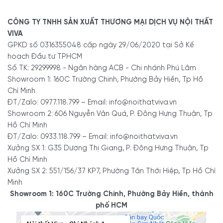
Q.12
- Xưởng sản xuất: 59/1 ĐHT 21, P.Đông Hưng Thuận, Q.12
CÔNG TY TNHH SẢN XUẤT THƯƠNG MẠI DỊCH VỤ NỘI THẤT
VIVA
- Điện thoại: 0977.118.799 - 0933.118.799 - 0922.118.799
GPKD số 0316355048 cấp ngày 29/06/2020 tại Sở Kế
- Email:
info@noithatviva.vn
hoạch Đầu tư TPHCM
- Website:
https://noithatviva.vn
Số TK: 29299998 - Ngân hàng ACB - Chi nhánh Phú Lâm
Showroom 1: 160C Trường Chinh, Phường Bảy Hiền, Tp Hồ
- Fanpage:
https://www.facebook.com/noithatviva.vn
Chí Minh
- TikTok:
https://www.tiktok.com/@noithatviva.vn
ĐT/Zalo: 0977.118.799 – Email: info@noithatviva.vn
Showroom 2: 606 Nguyễn Văn Quá, P. Đông Hưng Thuận, Tp
- Youtube:
https://www.youtube.com/@noithatviva
Hồ Chí Minh
ĐT/Zalo: 0933.118.799 – Email: info@noithatviva.vn
Xưởng SX 1: G35 Dương Thị Giang, P. Đông Hưng Thuận, Tp
- Showroom 1:
160C Trường Chinh, phường Bảy Hiền, Tp
Hồ Chí Minh
Hồ Chí Minh
Xưởng SX 2: 551/156/37 KP7, Phường Tân Thới Hiệp, Tp Hồ Chí
-
Hotline/Zalo:
0977.118.799
Minh
Showroom 1: 160C Trường Chinh, Phường Bảy Hiền, thành
phố HCM
- Showroom 2:
606 Nguyễn Văn Quá, P. Đông Hưng
Thuận, Tp Hồ Chí Minh