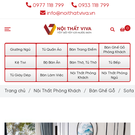
0977 118 799
0933 118 799
info@noithatviva.vn
0
Bàn Ghế Gỗ
Giường Ngủ
Tủ Quần Áo
Bàn Trang Điểm
Phòng Khách
Kệ Tivi
Bộ Bàn Ăn
Bàn Thờ, Tủ Thờ
Tủ Bếp
Nội Thất Phòng
Nội Thất Phòng
Tủ Giày Dép
Bàn Làm Việc
Khách
Ngủ
Trang chủ
/
Nội Thất Phòng Khách
/
Bàn Ghế Gỗ
/
Sofa