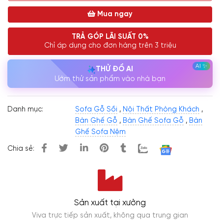
Mua ngay
TRẢ GÓP LÃI SUẤT 0%
Chỉ áp dụng cho đơn hàng trên 3 triệu
THỬ ĐỒ AI
Ướm thử sản phẩm vào nhà bạn
Danh mục:
Sofa Gỗ Sồi
,
Nội Thất Phòng Khách
,
Bàn Ghế Gỗ
,
Bàn Ghế Sofa Gỗ
,
Bàn
Ghế Sofa Nệm
Chia sẻ:
Sản xuất tại xưởng
Viva trực tiếp sản xuất, không qua trung gian