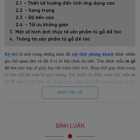
- Thiết kế hướng đến tính ứng dụng cao
- Sang trọng
- Độ bền cao
- Tối ưu không gian
Một số hình ảnh thực tế sản phẩm tủ gỗ để tivi:
Thông tin sản phẩm tủ gỗ để tivi:
Kệ tivi
là một trong những món đồ
nội thất phòng khách
được nhiều
gia chủ quan tâm và đặt ở vị trí lựa chọn ưu tiên. Tìm được mẫu
tủ gỗ
để tivi
phù hợp sẽ giúp bạn tiết kiệm diện tích, đồng thời góp phần trang
trí làm nổi bật toàn bộ gian phòng.
Với nhiều ưu điểm vượt trội, mẫu
tủ
gỗ để tivi
gỗ sồi hiện đại đang ngày càng phổ biến và mang lại sự hài
lòng cho người sử dụng.
Không chỉ sở hữu vẻ đẹp sang trọng, đẳng cấp
Xem tất cả
mà còn có chất lượng tốt, độ bền cao và giá cả hợp lý.
Cùng
Nội thất
Viva
tìm hiểu chi tiết ngay về mẫu kệ để tivi hiện đại KTV-1358 này!
+ Chất liệu gỗ sồi bền, đẹp
BÌNH LUẬN
Chắc chắn rằng, khi chọn mua chất liệu gỗ của một sản phẩm nội thất bất
kỳ, bạn sẽ đặt ra câu hỏi rằng ưu điểm của loại gỗ này là gì?