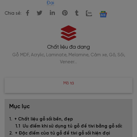
Đại
Chia sẻ:
Chất liệu đa dạng
Gỗ MDF, Acrylic, Laminate, Melamine, Căm xe, Gõ, Sồi,
Veneer…
Mô tả
Mục lục
+ Chất liệu gỗ sồi bền, đẹp
Ưu điểm khi sử dụng tủ gỗ để tivi bằng gỗ sồi:
+ Đặc điểm của tủ gỗ để tivi gỗ sồi hiện đại