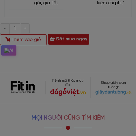
gói, giá tốt
kiệm chi phí?
Hỗ trợ trả góp 0%.
Tư vấn miễn phí.
Bảo hành dài hạn 5 năm và hỗ trợ trọn đời.
Số
lượng
Đặt hàng theo yêu cầu của quý khách.
Đặt mua ngay
Thêm vào giỏ
- Showroom 1:
160C Trường Chinh, phường Bảy Hiền, Tp
Hồ Chí Minh
-
Hotline/Zalo:
0977.118.799
Kênh nội thất may
Shop giấy dán
đo:
tường:
- Showroom 2:
606 Nguyễn Văn Quá, P. Đông Hưng
Thuận, Tp Hồ Chí Minh
- Hotline/Zalo:
0933.118.799
MỌI NGƯỜI CŨNG TÌM KIẾM
- Xưởng SX:
83/10 Dương Thị Giang, P. Đông Hưng
Thuận, Tp. Hồ Chí Minh
- Hotline/Zalo:
0933.118.799