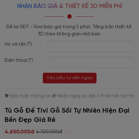
NHẬN BÁO GIÁ & THIẾT KẾ 3D MIỄN PHÍ
Để lại SĐT - Viva báo giá trong 5 phút. Tặng bản thiết kế 
3D theo không gian nhà bạn.
Họ và tên (*)
Điện thoại (*)
Yêu cầu tư vấn ngay
Tủ Gỗ Để Tivi Gỗ Sồi Tự Nhiên Hiện Đại
Bền Đẹp Giá Rẻ
4.650.000đ
4.700.000đ
-1%