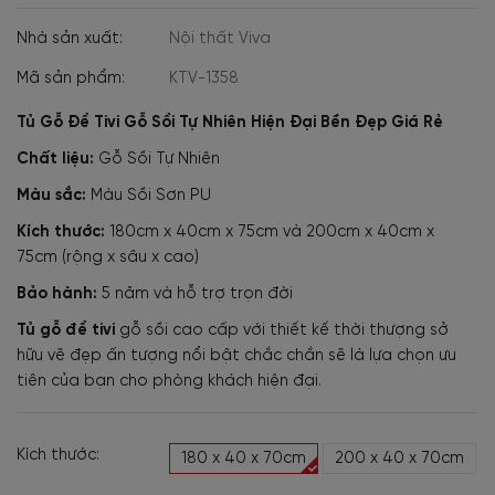
Nhà sản xuất:
Nội thất Viva
Mã sản phẩm:
KTV-1358
Tủ Gỗ Để Tivi Gỗ Sồi Tự Nhiên Hiện Đại Bền Đẹp Giá Rẻ
Chất liệu:
Gỗ Sồi Tự Nhiên
Màu sắc:
Màu Sồi Sơn PU
Kích thước:
180cm x 40cm x 75cm và 200cm x 40cm x
75cm (rộng x sâu x cao)
Bảo hành:
5 năm và hỗ trợ trọn đời
Tủ gỗ để tivi
gỗ sồi cao cấp với thiết kế thời thượng sở
hữu vẽ đẹp ấn tượng nổi bật chắc chắn sẽ là lựa chọn ưu
tiên của bạn cho phòng khách hiện đại.
Kích thước:
180 x 40 x 70cm
200 x 40 x 70cm