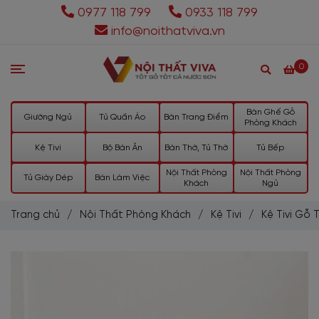
0977 118 799
0933 118 799
info@noithatviva.vn
0
Bàn Ghế Gỗ
Giường Ngủ
Tủ Quần Áo
Bàn Trang Điểm
Phòng Khách
Kệ Tivi
Bộ Bàn Ăn
Bàn Thờ, Tủ Thờ
Tủ Bếp
Nội Thất Phòng
Nội Thất Phòng
Tủ Giày Dép
Bàn Làm Việc
Khách
Ngủ
Trang chủ
/
Nội Thất Phòng Khách
/
Kệ Tivi
/
Kệ Tivi Gỗ 