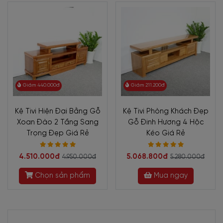
trẻ nhỏ.
+ Đặc điểm của tủ gỗ để tivi
gỗ sồi hiện đại
- Thiết kế hướng đến tính ứng dụng
cao
Giảm 440.000đ
Giảm 211.200đ
Tủ gỗ để tivi phòng khách KTV-1358
được đơn giản hóa về đường nét,
Kệ Tivi Hiện Đại Bằng Gỗ
Kệ Tivi Phòng Khách Đẹp
hạn chế các chi tiết cầu kỳ gây rối mắt mà tập trung đến độ tinh tế, trau
Xoan Đào 2 Tầng Sang
Gỗ Đinh Hương 4 Hộc
chuốt.
Trọng Đẹp Giá Rẻ
Kéo Giá Rẻ
Sản phẩm
tủ gỗ để tivi
được hoàn thiện dạng khối, hình hộp với các
4.510.000đ
5.068.800đ
đường nét vuông vắn, góc cạnh. Sự sắp xếp khéo léo của những góc bo,
4.950.000đ
5.280.000đ
chân vai tủ, kệ lưng tạo nên sự cân bằng và hài hòa giữa các chi tiết.
Chọn sản phẩm
Mua ngay
Tủ chia thành 2 kệ gồm 1 mặt tầng để kệ tivi, 1 hộc để đồ trang trí và
phụ kiện, 2 hộc kéo chuyên dụng để đựng các vật dụng gia đình.
Sở hữu kích thước nhỏ gọn, sản phẩm đáp ứng nhu cầu sử dụng của các
gia đình, đặc biệt là các gia đình sống ở thành phố. Không chỉ dùng để