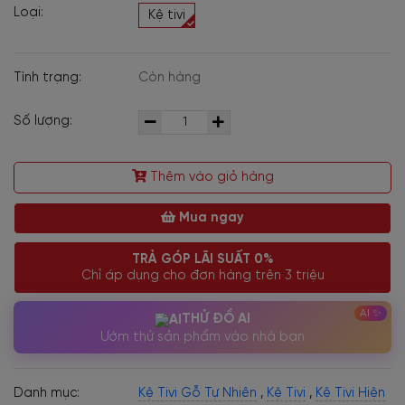
Loại:
Kệ tivi
Tình trạng:
Còn hàng
Số lượng:
Thêm vào giỏ hàng
Mua ngay
TRẢ GÓP LÃI SUẤT 0%
Chỉ áp dụng cho đơn hàng trên 3 triệu
THỬ ĐỒ AI
Ướm thử sản phẩm vào nhà bạn
Danh mục:
Kệ Tivi Gỗ Tự Nhiên
,
Kệ Tivi
,
Kệ Tivi Hiện