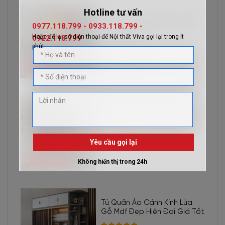
Tủ gỗ để tivi
gỗ sồi hiện đại có độ bền cao, tuổi thọ trung bình có thể
kéo dài từ 15 năm đến 20 năm, thậm chí là lâu hơn nếu biết cách sử dụng
Tủ Thờ 2 Tầng Giá Rẻ Thiết
Kế Sang Trọng Gỗ Tự Nhiên
và bảo quản.
Chất Lượng
- Phù hợp với nhiều không gian nội thất
Với gam màu vàng nhạt đặc trưng pha lẫn các đường vân nâu tự nhiên
6.800.000đ
Giảm 400.000đ
mềm mại trên mặt gỗ, mẫu
tủ gỗ để tivi
gỗ sồi đem đến vẻ đẹp gần gũi,
mộc mạc.
Đây là tông màu trung tính dễ dàng kết hợp và hài hòa với các món đồ
nội thất cùng các phong cách trang trí phòng khách khác nhau. Góp phần
Tủ Bếp Đứng Gỗ Tự Nhiên
Thiết Kế Kiểu Dáng Hiện Đại
mang lại sự thoải mái, thoáng đãng cho không gian.
- Tối ưu không gian
11.300.000đ
Giảm 900.000đ
Mẫu
tủ gỗ để tivi
được làm bằng gỗ sồi là mẫu nội thất được thiết kế để
tối ưu không gian cho những căn nhà phố, nhà ống hay chung cư, căn hộ
với diện tích nhỏ hẹp.
Tạo nên cảm giác vô cùng thoáng đãng, rộng rãi
và dễ chịu cho không gian phòng khách của bạn.
Thay vì họa tiết, hoa văn
Tủ Quần Áo Cánh Kính Lùa
trang trí, sản phẩm sở hữu phong cách hiện đại tối giản, chú trọng nhiều
Gỗ Mdf Đẹp Hiện Đại Giá Tốt
đến tính năng. Đảm bảo tính ứng dụng thực tiễn và chất lượng thẩm mỹ