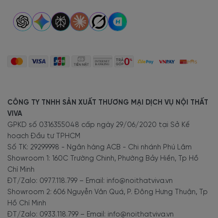
CÔNG TY TNHH SẢN XUẤT THƯƠNG MẠI DỊCH VỤ NỘI THẤT
VIVA
GPKD số 0316355048 cấp ngày 29/06/2020 tại Sở Kế
hoạch Đầu tư TPHCM
Số TK: 29299998 - Ngân hàng ACB - Chi nhánh Phú Lâm
Showroom 1: 160C Trường Chinh, Phường Bảy Hiền, Tp Hồ
Chí Minh
ĐT/Zalo: 0977.118.799 – Email: info@noithatviva.vn
Showroom 2: 606 Nguyễn Văn Quá, P. Đông Hưng Thuận, Tp
Hồ Chí Minh
ĐT/Zalo: 0933.118.799 – Email: info@noithatviva.vn