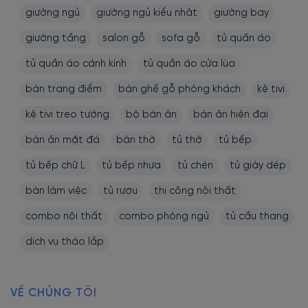
giường ngủ
giường ngủ kiểu nhật
giường bay
giường tầng
salon gỗ
sofa gỗ
tủ quần áo
tủ quần áo cánh kính
tủ quần áo cửa lùa
bàn trang điểm
bàn ghế gỗ phòng khách
kệ tivi
kệ tivi treo tường
bộ bàn ăn
bàn ăn hiện đại
bàn ăn mặt đá
bàn thờ
tủ thờ
tủ bếp
tủ bếp chữ L
tủ bếp nhựa
tủ chén
tủ giày dép
bàn làm việc
tủ rượu
thi công nội thất
combo nội thất
combo phòng ngủ
tủ cầu thang
dịch vụ tháo lắp
VỀ CHÚNG TÔI