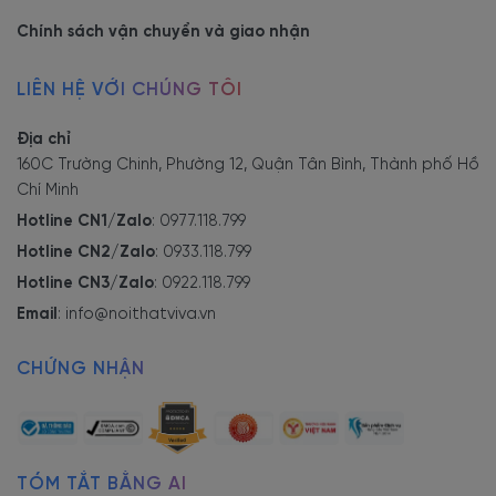
Chính sách vận chuyển và giao nhận
LIÊN HỆ VỚI CHÚNG TÔI
Địa chỉ
160C Trường Chinh, Phường 12, Quận Tân Bình, Thành phố Hồ
Chí Minh
Hotline CN1/Zalo
:
0977.118.799
Hotline CN2/Zalo
:
0933.118.799
Hotline CN3/Zalo
:
0922.118.799
Email
:
info@noithatviva.vn
CHỨNG NHẬN
TÓM TẮT BẰNG AI