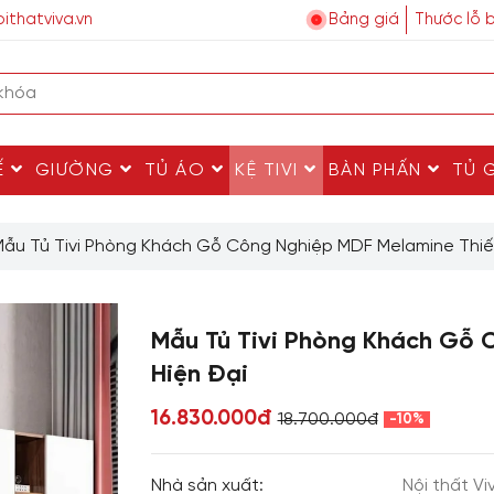
ithatviva.vn
Bảng giá
Thước lỗ 
Ế
GIƯỜNG
TỦ ÁO
KỆ TIVI
BÀN PHẤN
TỦ 
ẫu Tủ Tivi Phòng Khách Gỗ Công Nghiệp MDF Melamine Thiết
Mẫu Tủ Tivi Phòng Khách Gỗ 
Hiện Đại
16.830.000đ
18.700.000đ
-10%
Nhà sản xuất:
Nội thất Vi