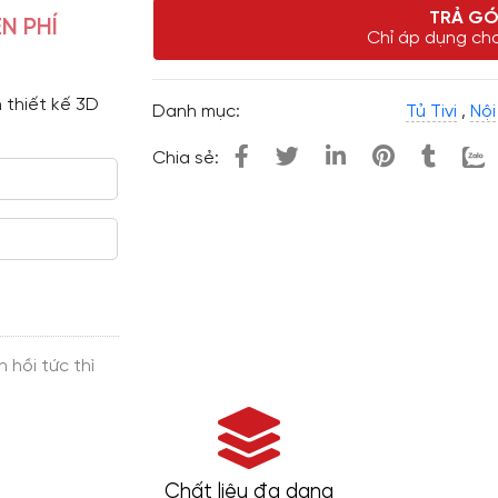
TRẢ GÓ
N PHÍ
Chỉ áp dụng cho
 thiết kế 3D 
Danh mục:
Tủ Tivi
,
Nội
Chia sẻ:
Chất liệu đa dạng