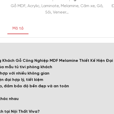
Gỗ MDF, Acrylic, Laminate, Melamine, Căm xe, Gõ,
Đ
Sồi, Veneer…
Mô tả
òng Khách Gỗ Công Nghiệp MDF Melamine Thiết Kế Hiện Đại
của mẫu tủ tivi phòng khách
ù hợp với nhiều không gian
n đại hợp lý, tiết kiệm
ấp, đảm bảo độ bền đẹp và an toàn
 khác nhau
ch tại Nội Thất Viva?