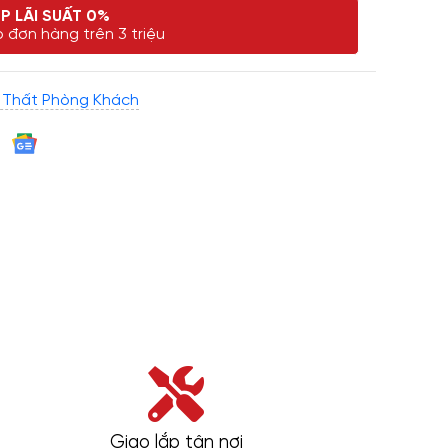
P LÃI SUẤT 0%
 đơn hàng trên 3 triệu
 Thất Phòng Khách
Giao lắp tận nơi