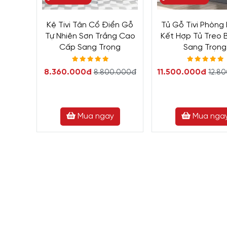
Kệ Tivi Tân Cổ Điển Gỗ
Tủ Gỗ Tivi Phòng
Tự Nhiên Sơn Trắng Cao
Kết Hợp Tủ Treo 
Cấp Sang Trọng
Sang Trọng
8.360.000đ
11.500.000đ
8.800.000đ
12.8
Mua ngay
Mua nga
1. Tổng quan về thiết kế
M
Nghiệp MDF Melamine Th
Tủ kệ tivi phòng khách đẹp
là lựa chọn hoàn h
tiện ích và phù hợp với ngân sách của mình.