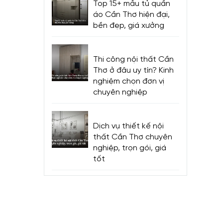
Top 15+ mẫu tủ quần
iết Kế
áo Cần Thơ hiện đại,
ội thất
bền đẹp, giá xưởng
cho các
Thi công nội thất Cần
Thơ ở đâu uy tín? Kinh
nghiệm chọn đơn vị
chuyên nghiệp
hất cho
lamine
Dịch vụ thiết kế nội
thất Cần Thơ chuyên
các gia
nghiệp, trọn gói, giá
tốt
hòng