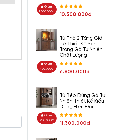
Giảm
1.000.000đ
10.500.000đ
Tủ Thờ 2 Tầng Giá
Rẻ Thiết Kế Sang
Trọng Gỗ Tự Nhiên
Chất Lượng
Giảm
400.000đ
6.800.000đ
gian.
Tủ Bếp Đứng Gỗ Tự
Nhiên Thiết Kế Kiểu
Dáng Hiện Đại
Giảm
900.000đ
11.300.000đ