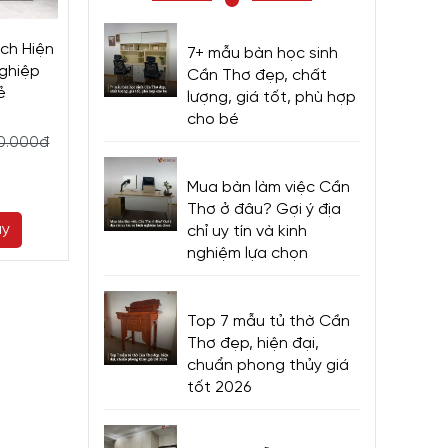
ách Hiện
Tủ Gỗ Tivi Kết Hợp Kệ
Tủ Để Tivi Phò
7+ mẫu bàn học sinh
ghiệp
Treo Trang Trí Thiết Kế
Hiện Đại Gỗ
Cần Thơ đẹp, chất
ẻ
Phong Cách Hiện Đại
Nghiệp MDF Sơ
lượng, giá tốt, phù hợp
cho bé
10.800.000đ
14.080.0
20.000đ
12.000.000đ
15.950.00
Mua bàn làm việc Cần
Thơ ở đâu? Gợi ý địa
ay
Mua ngay
Mua ng
chỉ uy tín và kinh
nghiệm lựa chọn
ng
Top 7 mẫu tủ thờ Cần
Thơ đẹp, hiện đại,
chuẩn phong thủy giá
tốt 2026
 cách,