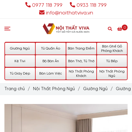
0977 118 799
0933 118 799
info@noithatviva.vn
0
Bàn Ghế Gỗ
Giường Ngủ
Tủ Quần Áo
Bàn Trang Điểm
Phòng Khách
Kệ Tivi
Bộ Bàn Ăn
Bàn Thờ, Tủ Thờ
Tủ Bếp
Nội Thất Phòng
Nội Thất Phòng
Tủ Giày Dép
Bàn Làm Việc
Khách
Ngủ
Trang chủ
/
Nội Thất Phòng Ngủ
/
Giường Ngủ
/
Giường