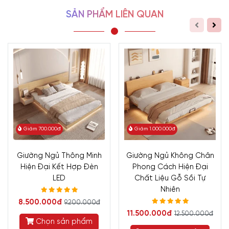
tích phòng ngủ của mình.
SẢN PHẨM LIÊN QUAN
Dưới đây là những thông tin chi tiết về sản phẩm dành cho
bạn.
Giảm 700.000đ
Giảm 1.000.000đ
Giường Ngủ Thông Minh
Giường Ngủ Không Chân
Hiện Đại Kết Hợp Đèn
Phong Cách Hiện Đại
LED
Chất Liệu Gỗ Sồi Tự
Nhiên
8.500.000đ
9.200.000đ
11.500.000đ
12.500.000đ
Chọn sản phẩm