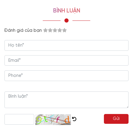
Các chi tiết được gia công tỉ mỉ, tinh tế, mang đến vẻ
BÌNH LUẬN
đẹp hoàn hảo cho
giường ngủ không chân
.
Chọn lọc gỗ Sồi tự nhiên cao cấp.
Đánh giá của bạn
Độ bền cao, an tâm sử dụng lâu dài.
Mang đến không gian phòng ngủ sang trọng, đẳng
cấp.
Báo giá
giường giấu chân
hợp lý,
tiết kiệm ngân sách
tối đa.
Lắp đặt, bảo hành
giường không chân
tận nơi lên đến
5 năm, hỗ trợ trọn đời.
Miễn phí thiết kế
giường ngủ bay
theo yêu cầu.
Giường Giấu Chân Không Đầu Gỗ Sồi Tự Nhiên Cao Cấp
Hiện Đại
là mẫu giường thiết kế đặc biệt với phần chân có
thể ẩn đi, giống như đang lơ lửng, bay bay.
Giường giấu
Gửi
chân
không chỉ mang lại tính thẩm mỹ cao mà còn tối ưu
hóa không gian, giúp người dùng tận dụng tốt hơn diện