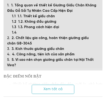
1. Tổng quan về thiết kế Giường Giấu Chân Không
Đầu Gỗ Sồi Tự Nhiên Cao Cấp Hiện Đại
1.1. Thiết kế giấu chân
1.2. Không đầu giường
1.3. Phong cách hiện đại
2. Chất liệu gia công, hoàn thiện giường giấu
chân GB-3045
3. Kích thước giường giấu chân
4. Công năng, tiện ích của sản phẩm
5. Vì sao nên chọn giường giấu chân tại Nội Thất
Viva?
ĐẶC ĐIỂM NỔI BẬT
Thiết kế
giường giấu chân
độc đáo, mới lạ, phù hợp
với xu hướng
nội thất phòng ngủ hiện đại
mới nhất.
Xem tất cả
Kiểu dáng
đơn giản, không cầu kỳ, tạo cảm giác rộng
rãi cho không gian phòng ngủ.