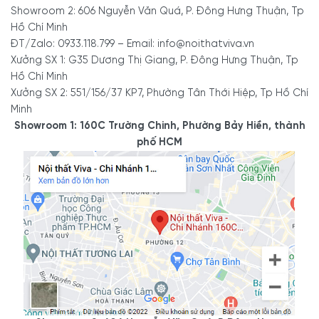
Chất liệu chính
Gỗ Sồi tự nhiên
Showroom 2: 606 Nguyễn Văn Quá, P. Đông Hưng Thuận, Tp
Gỗ Sồi tuyển chọn cao cấ
Hồ Chí Minh
Đặc tính nổi bật
mọt. Bề mặt gỗ phẳng mị
ĐT/Zalo: 0933.118.799 – Email: info@noithatviva.vn
Xưởng SX 1: G35 Dương Thị Giang, P. Đông Hưng Thuận, Tp
Nơi sản xuất
Xưởng Nội Thất Viva
Hồ Chí Minh
Độ an toàn
Đảm bảo an toàn, không 
Xưởng SX 2: 551/156/37 KP7, Phường Tân Thới Hiệp, Tp Hồ Chí
Minh
Kích thước
Có mẫu tiêu chuẩn và nh
Showroom 1: 160C Trường Chinh, Phường Bảy Hiền, thành
Quy cách
Giống 95 - 99% mẫu thiế
phố HCM
Hướng dẫn sử dụng, bảo quản
Tránh nước, tránh nhiệt đ
Màu sắc
Màu tự nhiên (có thể sơ
Phong cách
Sang trọng, hiện đại
Hỗ trợ giao lắp tận nơi 
từ 5 đến 10 ngày sau khi
Giao hàng, lắp đặt
- Xem thêm:
Chính sách
Bảo hành 5 năm – Hỗ trợ
Bảo hành