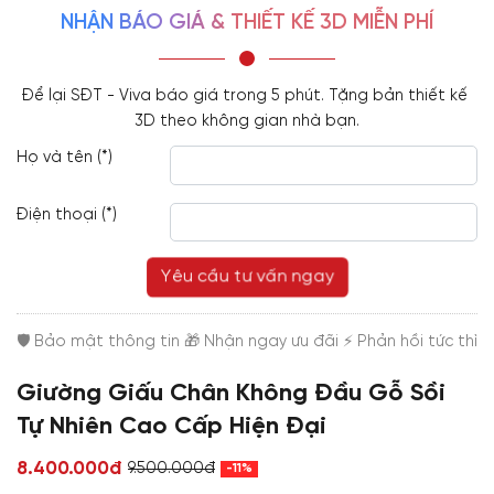
NHẬN BÁO GIÁ & THIẾT KẾ 3D MIỄN PHÍ
Để lại SĐT - Viva báo giá trong 5 phút. Tặng bản thiết kế 
3D theo không gian nhà bạn.
Họ và tên (*)
Điện thoại (*)
Yêu cầu tư vấn ngay
Giường Giấu Chân Không Đầu Gỗ Sồi
Tự Nhiên Cao Cấp Hiện Đại
8.400.000đ
9.500.000đ
-11%