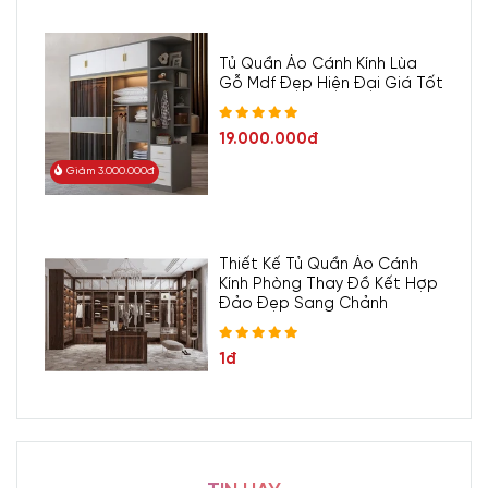
Cấp Viva là sản phẩm không chỉ đẹp mắt mà còn bền bỉ và
tiện dụng.
Tủ Quần Áo Cánh Kính Lùa
Phong cách hiện đại giúp
giường giấu chân
trở thành lựa
Gỗ Mdf Đẹp Hiện Đại Giá Tốt
chọn lý tưởng cho những ai yêu thích sự tối giản, tiện lợi và
thẩm mỹ trong không gian sống của mình.
19.000.000đ
Giảm 3.000.000đ
Thiết Kế Tủ Quần Áo Cánh
Kính Phòng Thay Đồ Kết Hợp
Đảo Đẹp Sang Chảnh
1đ