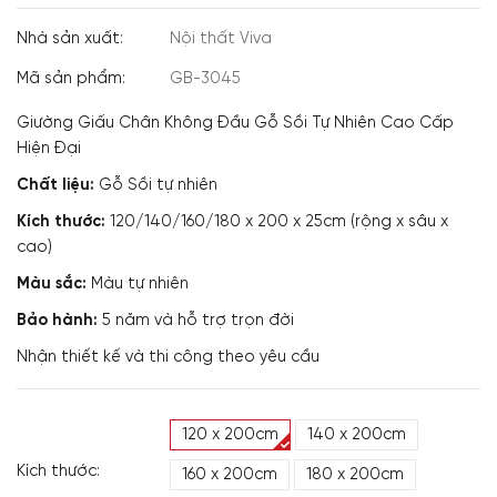
Nhà sản xuất:
Nội thất Viva
Mã sản phẩm:
GB-3045
Giường Giấu Chân Không Đầu Gỗ Sồi Tự Nhiên Cao Cấp
Hiện Đại
Chất liệu:
Gỗ Sồi tự nhiên
Kích thước:
120/140/160/180 x 200 x 25cm
(rộng x sâu x
cao)
Màu sắc:
Màu tự nhiên
Bảo hành:
5 năm và hỗ trợ trọn đời
Nhận thiết kế và thi công theo yêu cầu
120 x 200cm
140 x 200cm
Kích thước:
160 x 200cm
180 x 200cm