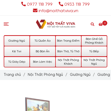
0977 118 799
0933 118 799
info@noithatviva.vn
0
Bàn Ghế Gỗ
Giường Ngủ
Tủ Quần Áo
Bàn Trang Điểm
Phòng Khách
Kệ Tivi
Bộ Bàn Ăn
Bàn Thờ, Tủ Thờ
Tủ Bếp
Nội Thất Phòng
Nội Thất Phòng
Tủ Giày Dép
Bàn Làm Việc
Khách
Ngủ
Trang chủ
/
Nội Thất Phòng Ngủ
/
Giường Ngủ
/
Giường