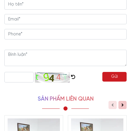
Giường
MDF có kiểu dáng hộp, không có chân giường, kết hợp
cùng đệm giường nguyên khối giúp sản phẩm chắc chắn, có khả
năng chịu lực tốt. Điều làm nên sự nổi bật của chiếc
giường
MDF
này đó là kiểu dáng rất hiện đại, trẻ trung. Phù hợp với các bạn trẻ
năng động.
Mẫu
giường
MDF phủ Melamine
GN-989
có thiết
kế
đẹp mắt và tiện lợi, g
iúp tăng diện tích lưu trữ, mang đến
phòng ngủ
sự ngăn nắp và hiện đại hơn.
Khung giường chắc chắn
giảm rung lắc khi vận động mạnh, tránh
những tiếng cọt kẹt khó chịu. T
hiết kế truyền thống với dạng khối
hộp chữ nhật vuông vức. Thành đầu giường to để tạo chỗ tựa lưng
Gửi
thoải mái.
Khác hẳn với các kiểu giường truyền thống, mẫu giường kiểu bệt đặt
trong không gian riêng tư tạo được điểm nhấn mỗi khi nhìn vào. Vai và
SẢN PHẨM LIÊN QUAN
đuôi sát đất giúp tăng khả năng chịu lực. Thiết kế giường thấp thuận tiện
trong sinh hoạt. Đặc biệt phù hợp với những gia đình có trẻ nhỏ.
Tông màu chủ đạo là màu nâu của gỗ, tạo cảm giác gần gũi với thiên
nhiên. Thay vì để phía dưới giường trống thì chúng tôi đã tận dụng tạo ra