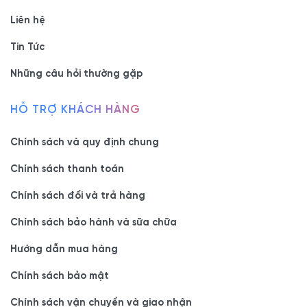
- Showroom 1:
160C Trường Chinh, phường Bảy Hiền, Tp
Liên hệ
Hồ Chí Minh
Tin Tức
-
Hotline/Zalo:
0977.118.799
Những câu hỏi thường gặp
- Showroom 2:
606 Nguyễn Văn Quá, P. Đông Hưng
HỖ TRỢ KHÁCH HÀNG
Thuận, Tp Hồ Chí Minh
- Hotline/Zalo:
0933.118.799
Chính sách và quy định chung
Chính sách thanh toán
- Xưởng SX:
83/10 Dương Thị Giang, P. Đông Hưng
Thuận, Tp. Hồ Chí Minh
Chính sách đổi và trả hàng
- Hotline/Zalo:
0933.118.799
Chính sách bảo hành và sữa chữa
Hướng dẫn mua hàng
Chính sách bảo mật
Chính sách vận chuyển và giao nhận