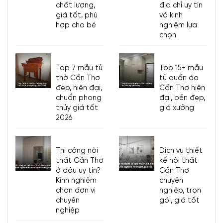
chất lượng,
địa chỉ uy tín
giá tốt, phù
và kinh
hợp cho bé
nghiệm lựa
chọn
Top 7 mẫu tủ
Top 15+ mẫu
thờ Cần Thơ
tủ quần áo
đẹp, hiện đại,
Cần Thơ hiện
chuẩn phong
đại, bền đẹp,
thủy giá tốt
giá xưởng
2026
Thi công nội
Dịch vụ thiết
thất Cần Thơ
kế nội thất
ở đâu uy tín?
Cần Thơ
Kinh nghiệm
chuyên
Giường MDF
Phủ Melamine Màu Nâu Có Ngăn Kéo + Đầu Nệm
chọn đơn vị
nghiệp, trọn
Đen Đẹp
chuyên
gói, giá tốt
nghiệp
Giường MDF
Phủ Melamine Màu Nâu Có Ngăn Kéo + Đầu Nệm