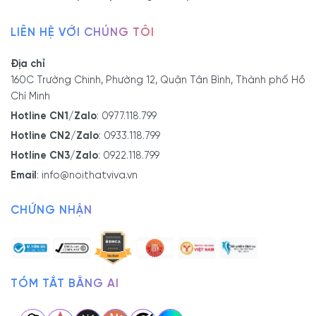
LIÊN HỆ VỚI CHÚNG TÔI
Địa chỉ
160C Trường Chinh, Phường 12, Quận Tân Bình, Thành phố Hồ
Chí Minh
Hotline CN1/Zalo
:
0977.118.799
Hotline CN2/Zalo
:
0933.118.799
Hotline CN3/Zalo
:
0922.118.799
Email
:
info@noithatviva.vn
CHỨNG NHẬN
TÓM TẮT BẰNG AI