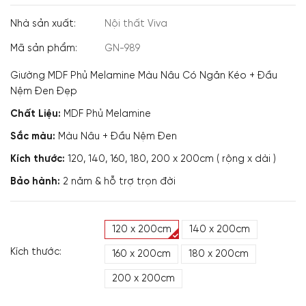
Nhà sản xuất:
Nội thất Viva
Mã sản phẩm:
GN-989
Giường MDF Phủ Melamine Màu Nâu Có Ngăn Kéo + Đầu
Nệm Đen Đẹp
Chất Liệu:
MDF Phủ Melamine
Sắc màu:
Màu Nâu + Đầu Nệm Đen
Kích thước:
120, 140, 160, 180, 200 x 200cm ( rộng x dài )
Bảo hành:
2 năm & hỗ trợ trọn đời
120 x 200cm
140 x 200cm
Kích thước:
160 x 200cm
180 x 200cm
200 x 200cm