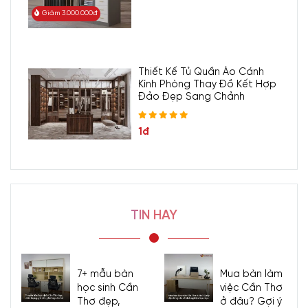
Giảm 3.000.000đ
Thiết Kế Tủ Quần Áo Cánh
Kính Phòng Thay Đồ Kết Hợp
Đảo Đẹp Sang Chảnh
1đ
TIN HAY
Giường MDF
Phủ Melamine Màu Nâu Có Ngăn Kéo + Đầu Nệm
Đen Đẹp
7+ mẫu bàn
Mua bàn làm
học sinh Cần
việc Cần Thơ
Thơ đẹp,
ở đâu? Gợi ý