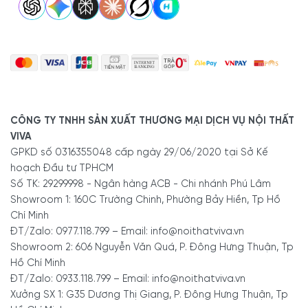
CÔNG TY TNHH SẢN XUẤT THƯƠNG MẠI DỊCH VỤ NỘI THẤT
VIVA
GPKD số 0316355048 cấp ngày 29/06/2020 tại Sở Kế
hoạch Đầu tư TPHCM
Số TK: 29299998 - Ngân hàng ACB - Chi nhánh Phú Lâm
Showroom 1: 160C Trường Chinh, Phường Bảy Hiền, Tp Hồ
Chí Minh
ĐT/Zalo: 0977.118.799 – Email: info@noithatviva.vn
Showroom 2: 606 Nguyễn Văn Quá, P. Đông Hưng Thuận, Tp
Hồ Chí Minh
ĐT/Zalo: 0933.118.799 – Email: info@noithatviva.vn
Xưởng SX 1: G35 Dương Thị Giang, P. Đông Hưng Thuận, Tp