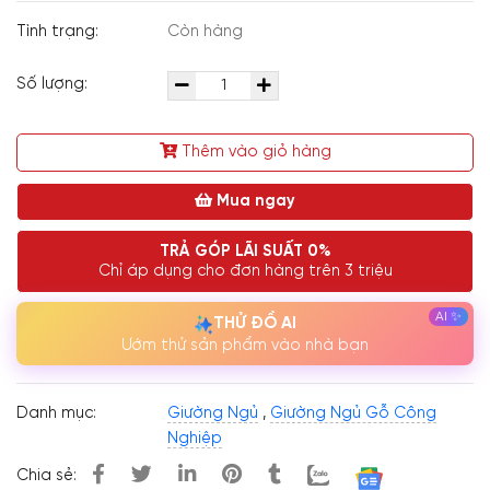
Tình trạng:
Còn hàng
Số lượng:
Thêm vào giỏ hàng
Mua ngay
TRẢ GÓP LÃI SUẤT 0%
Chỉ áp dụng cho đơn hàng trên 3 triệu
THỬ ĐỒ AI
Ướm thử sản phẩm vào nhà bạn
Danh mục:
Giường Ngủ
,
Giường Ngủ Gỗ Công
Nghiệp
Chia sẻ: