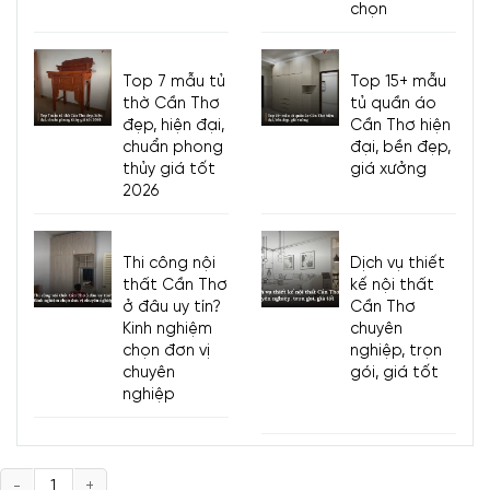
chọn
Top 7 mẫu tủ
Top 15+ mẫu
thờ Cần Thơ
tủ quần áo
đẹp, hiện đại,
Cần Thơ hiện
chuẩn phong
đại, bền đẹp,
thủy giá tốt
giá xưởng
2026
Thi công nội
Dịch vụ thiết
thất Cần Thơ
kế nội thất
ở đâu uy tín?
Cần Thơ
Kinh nghiệm
chuyên
chọn đơn vị
nghiệp, trọn
chuyên
gói, giá tốt
nghiệp
Số