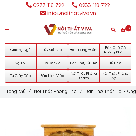
0977 118 799
0933 118 799
info@noithatviva.vn
0
Bàn Ghế Gỗ
Giường Ngủ
Tủ Quần Áo
Bàn Trang Điểm
Phòng Khách
Kệ Tivi
Bộ Bàn Ăn
Bàn Thờ, Tủ Thờ
Tủ Bếp
Nội Thất Phòng
Nội Thất Phòng
Tủ Giày Dép
Bàn Làm Việc
Khách
Ngủ
Trang chủ
/
Nội Thất Phòng Thờ
/
Bàn Thờ Thần Tài - Ông