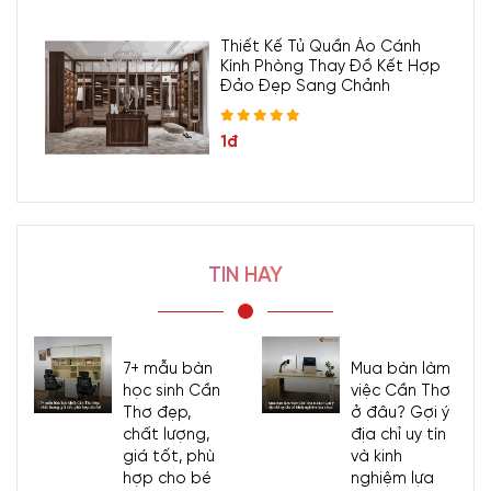
Thiết Kế Tủ Quần Áo Cánh
Kính Phòng Thay Đồ Kết Hợp
Đảo Đẹp Sang Chảnh
1đ
TIN HAY
7+ mẫu bàn
Mua bàn làm
học sinh Cần
việc Cần Thơ
Thơ đẹp,
ở đâu? Gợi ý
chất lượng,
địa chỉ uy tín
giá tốt, phù
và kinh
hợp cho bé
nghiệm lựa