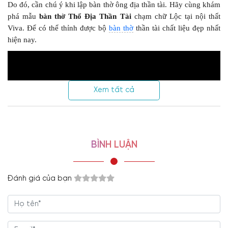
Do đó, cần chú ý khi lập bàn thờ ông địa thần tài. Hãy cùng khám
phá mẫu
bàn thờ Thổ Địa Thần Tài
chạm chữ Lộc tại nội thất
Viva. Để có thể thỉnh được bộ
bàn thờ
thần tài chất liệu đẹp nhất
hiện nay.
Xem tất cả
BÌNH LUẬN
Đánh giá của bạn
Chi tiết thông tin về
Bàn thờ thổ địa thần tài chạm chữ
Lộc 1435
:
+ Thiết kế đề cao tính thẩm