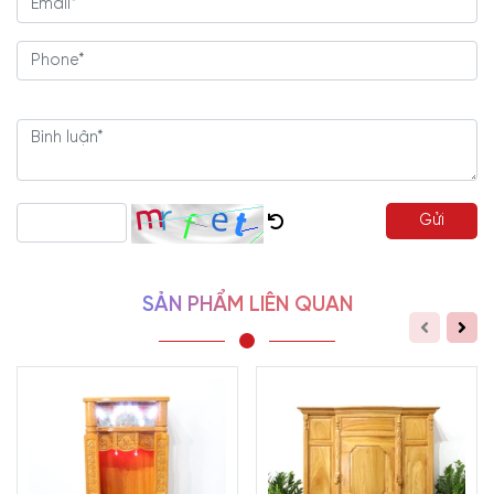
mỹ và nghệ thuật
Bàn thờ thổ địa thần tài
gõ đỏ là lựa chọn phù hợp với những
khách hàng yêu thích phong cách nội thất chạm chữ thư pháp. So
với những mẫu đại trà khác trên thị trường hiện nay,
bàn thờ thổ
địa thần tài
có nhiều khác biệt và mới lạ. Sản phẩm đề cao tính
thẩm mỹ và nghệ thuật.
Được làm chuẩn số đo tài lộc theo thước
Lỗ Ban phong thủy, góp phần mang tới tài lộc, may mắn và thuận
lợi trong công việc làm ăn kinh doanh của gia chủ.
Gửi
Những họa tiết trên mẫu
bàn thờ thổ địa thần tài
được chạm khắc
đơn giản với trung tâm là chữ Lộc thư pháp. 2 bên vách chạm các
SẢN PHẨM LIÊN QUAN
hoa văn cuộn tinh tế được bố trí khéo léo cùng đường viền độc
đáo, góp phần làm nền và giúp phần trung tâm thêm phần nổi
bật. Kết hợp gắn đèn trang trí đổi màu tạo thêm nét độc đáo và
mang lại tính ứng dụng thực tiễn. Kích thước nhỏ gọn, được thiết
kế theo tạo hình đơn giản, không quá cầu kỳ với các góc cạnh
vững chãi.
Chạm khắc hoa văn đối xứng ở mặt trước khay thờ và 2 mặt bên