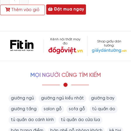
lượng
Đặt mua ngay
Thêm vào giỏ
Kênh nội thất may
Shop giấy dán
đo:
tường:
MỌI NGƯỜI CŨNG TÌM KIẾM
giường ngủ
giường ngủ kiểu nhật
giường bay
giường tầng
salon gỗ
sofa gỗ
tủ quần áo
Thông tin sản phẩm:
tủ quần áo cánh kính
tủ quần áo cửa lùa
Loại
bàn trang điểm
bàn ghế gỗ phòng khách
kệ tivi