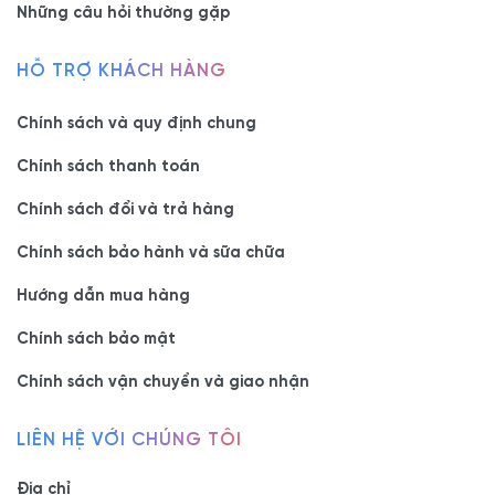
Những câu hỏi thường gặp
- Chính sách:
Hỗ trợ ưu đãi sản phẩm
nội thất ViVa
HỖ TRỢ KHÁCH HÀNG
Hỗ trợ trả góp 0%
Tư vấn miễn phí
Chính sách và quy định chung
Bảo hành dài hạn 5 năm và hỗ trợ trọn đời
Đặt hàng theo yêu cầu của quý khách
Chính sách thanh toán
Chính sách đổi và trả hàng
Chính sách bảo hành và sữa chữa
- Showroom 1:
160C Trường Chinh, phường Bảy Hiền, Tp
Hồ Chí Minh
Hướng dẫn mua hàng
-
Hotline/Zalo:
0977.118.799
Chính sách bảo mật
Chính sách vận chuyển và giao nhận
- Showroom 2:
606 Nguyễn Văn Quá, P. Đông Hưng
Thuận, Tp Hồ Chí Minh
- Hotline/Zalo:
0933.118.799
LIÊN HỆ VỚI CHÚNG TÔI
Địa chỉ