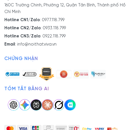
160C Trường Chinh, Phường 12, Quận Tân Bình, Thành phố Hồ
- Xưởng SX:
83/10 Dương Thị Giang, P. Đông Hưng
Chí Minh
Thuận, Tp. Hồ Chí Minh
- Hotline/Zalo:
0933.118.799
Hotline CN1/Zalo
:
0977.118.799
Hotline CN2/Zalo
:
0933.118.799
Hotline CN3/Zalo
:
0922.118.799
Email
:
info@noithatviva.vn
CHỨNG NHẬN
TÓM TẮT BẰNG AI