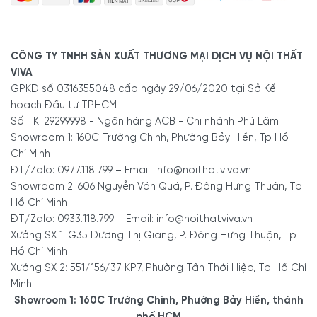
CÔNG TY TNHH SẢN XUẤT THƯƠNG MẠI DỊCH VỤ NỘI THẤT
VIVA
GPKD số 0316355048 cấp ngày 29/06/2020 tại Sở Kế
hoạch Đầu tư TPHCM
Số TK: 29299998 - Ngân hàng ACB - Chi nhánh Phú Lâm
Showroom 1: 160C Trường Chinh, Phường Bảy Hiền, Tp Hồ
Chí Minh
ĐT/Zalo: 0977.118.799 – Email: info@noithatviva.vn
Showroom 2: 606 Nguyễn Văn Quá, P. Đông Hưng Thuận, Tp
Hồ Chí Minh
ĐT/Zalo: 0933.118.799 – Email: info@noithatviva.vn
Xưởng SX 1: G35 Dương Thị Giang, P. Đông Hưng Thuận, Tp
Hồ Chí Minh
Xưởng SX 2: 551/156/37 KP7, Phường Tân Thới Hiệp, Tp Hồ Chí
Minh
Showroom 1: 160C Trường Chinh, Phường Bảy Hiền, thành
phố HCM