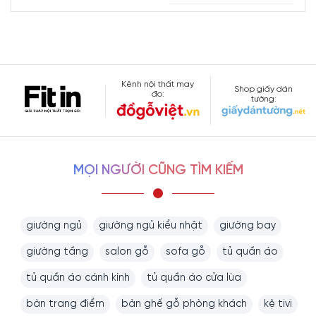
Kênh nội thất may
Shop giấy dán
đo:
tường:
MỌI NGƯỜI CŨNG TÌM KIẾM
giường ngủ
giường ngủ kiểu nhật
giường bay
giường tầng
salon gỗ
sofa gỗ
tủ quần áo
tủ quần áo cánh kính
tủ quần áo cửa lùa
bàn trang điểm
bàn ghế gỗ phòng khách
kệ tivi