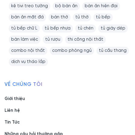
kệ tivi treo tường
bộ bàn ăn
bàn ăn hiện đại
bàn ăn mặt đá
bàn thờ
tủ thờ
tủ bếp
tủ bếp chữ L
tủ bếp nhựa
tủ chén
tủ giày dép
bàn làm việc
tủ rượu
thi công nội thất
combo nội thất
combo phòng ngủ
tủ cầu thang
dịch vụ tháo lắp
VỀ CHÚNG TÔI
Giới thiệu
Liên hệ
Tin Tức
Những câu hỏi thường gặp