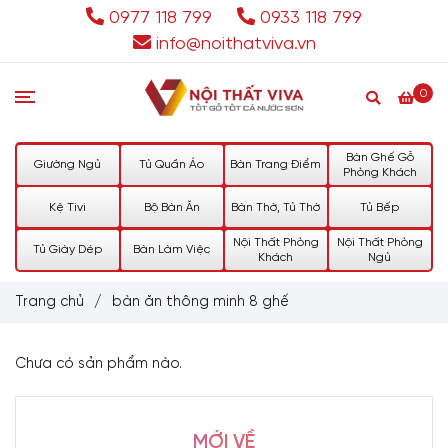
0977 118 799
0933 118 799
info@noithatviva.vn
0
Bàn Ghế Gỗ
Giường Ngủ
Tủ Quần Áo
Bàn Trang Điểm
Phòng Khách
Kệ Tivi
Bộ Bàn Ăn
Bàn Thờ, Tủ Thờ
Tủ Bếp
Nội Thất Phòng
Nội Thất Phòng
Tủ Giày Dép
Bàn Làm Việc
Khách
Ngủ
Trang chủ
/
bàn ăn thông minh 8 ghế
Chưa có sản phẩm nào.
MỚI VỀ