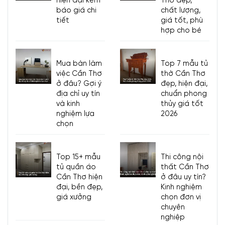
hiện đại kèm
Thơ đẹp,
báo giá chi
chất lượng,
tiết
giá tốt, phù
hợp cho bé
Mua bàn làm
Top 7 mẫu tủ
việc Cần Thơ
thờ Cần Thơ
ở đâu? Gợi ý
đẹp, hiện đại,
địa chỉ uy tín
chuẩn phong
và kinh
thủy giá tốt
nghiệm lựa
2026
chọn
Top 15+ mẫu
Thi công nội
tủ quần áo
thất Cần Thơ
Cần Thơ hiện
ở đâu uy tín?
đại, bền đẹp,
Kinh nghiệm
giá xưởng
chọn đơn vị
chuyên
nghiệp