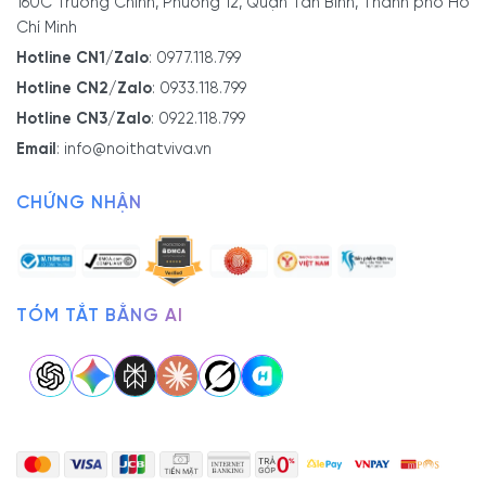
160C Trường Chinh, Phường 12, Quận Tân Bình, Thành phố Hồ
Chí Minh
Hotline CN1/Zalo
:
0977.118.799
Hotline CN2/Zalo
:
0933.118.799
Hotline CN3/Zalo
:
0922.118.799
Email
:
info@noithatviva.vn
CHỨNG NHẬN
TÓM TẮT BẰNG AI