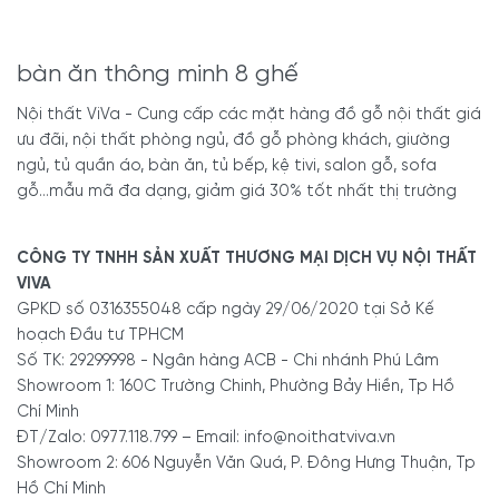
bàn ăn thông minh 8 ghế
Nội thất ViVa - Cung cấp các mặt hàng đồ gỗ nội thất giá
ưu đãi, nội thất phòng ngủ, đồ gỗ phòng khách, giường
ngủ, tủ quần áo, bàn ăn, tủ bếp, kệ tivi, salon gỗ, sofa
gỗ...mẫu mã đa dạng, giảm giá 30% tốt nhất thị trường
CÔNG TY TNHH SẢN XUẤT THƯƠNG MẠI DỊCH VỤ NỘI THẤT
VIVA
GPKD số 0316355048 cấp ngày 29/06/2020 tại Sở Kế
hoạch Đầu tư TPHCM
Số TK: 29299998 - Ngân hàng ACB - Chi nhánh Phú Lâm
Showroom 1: 160C Trường Chinh, Phường Bảy Hiền, Tp Hồ
Chí Minh
ĐT/Zalo: 0977.118.799 – Email: info@noithatviva.vn
Showroom 2: 606 Nguyễn Văn Quá, P. Đông Hưng Thuận, Tp
Hồ Chí Minh