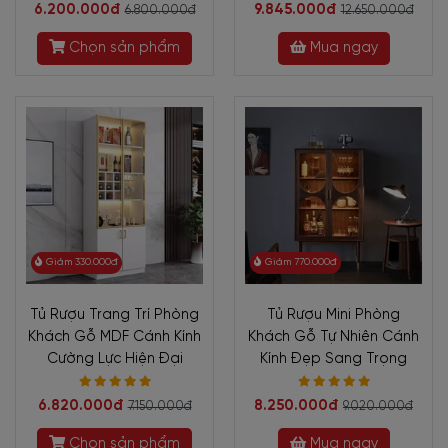
6.200.000đ
9.845.000đ
6.800.000đ
12.650.000đ
Chọn sản phẩm
Mua ngay
Giảm 330.000đ
Giảm 770.000đ
Tủ Rượu Trang Trí Phòng
Tủ Rượu Mini Phòng
Khách Gỗ MDF Cánh Kính
Khách Gỗ Tự Nhiên Cánh
Cường Lực Hiện Đại
Kính Đẹp Sang Trọng
6.820.000đ
8.250.000đ
7.150.000đ
9.020.000đ
Chọn sản phẩm
Mua ngay