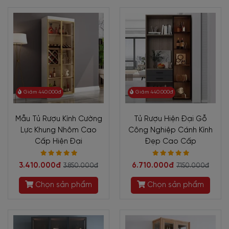
Giảm 440.000đ
Giảm 440.000đ
Mẫu Tủ Rượu Kính Cường
Tủ Rượu Hiện Đại Gỗ
Lực Khung Nhôm Cao
Công Nghiệp Cánh Kính
Cấp Hiện Đại
Đẹp Cao Cấp
3.410.000đ
6.710.000đ
3.850.000đ
7.150.000đ
Chọn sản phẩm
Chọn sản phẩm