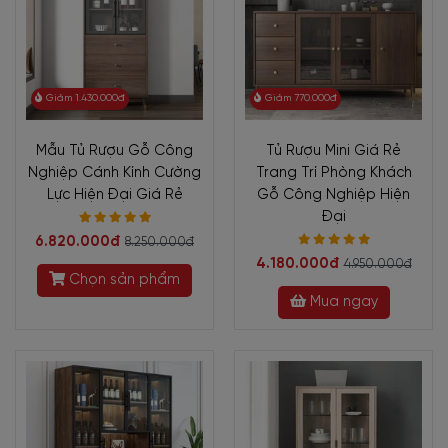
Giảm 1.430.000đ
Giảm 770.000đ
Mẫu Tủ Rượu Gỗ Công
Tủ Rượu Mini Giá Rẻ
Nghiệp Cánh Kính Cường
Trang Trí Phòng Khách
Lực Hiện Đại Giá Rẻ
Gỗ Công Nghiệp Hiện
Đại
6.820.000đ
8.250.000đ
4.180.000đ
4.950.000đ
Chọn sản phẩm
Mua ngay