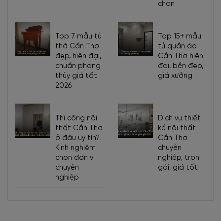
chọn
[Cập nhật liên tục]
Top 7 mẫu tủ
Top 15+ mẫu
Mẫu
tủ rượu
có mức giá dao động từ 4.000.000 VNĐ đến
thờ Cần Thơ
tủ quần áo
hàng chục triệu, tùy thuộc vào chất liệu gỗ sử dụng, mẫu
đẹp, hiện đại,
Cần Thơ hiện
kính, khung, phụ kiện như tay nắm cửa,..
chuẩn phong
đại, bền đẹp,
Các bạn có thể tham khảo bảng giá tủ rượu cánh kính
thủy giá tốt
giá xưởng
tổng hợp sau đây:
2026
Kích
thước (Rộng
Mẫu tủ
Giá (VNĐ)
Ghi chú
x Sâu x
Thi công nội
Dịch vụ thiết
thất Cần Thơ
kế nội thất
Cao) (cm)
ở đâu uy tín?
Cần Thơ
Tủ rượu cánh
6.500.000
85 x 40 x
Giá theo sản phẩm
Kinh nghiệm
chuyên
kính gỗ tự
-
chọn đơn vị
nghiệp, trọn
190cm
là Gỗ Sồi màu nâu.
nhiên
7.000.000
chuyên
gói, giá tốt
nghiệp
Tủ 2
cánh:
80 x
40 x
Gỗ MDF phủ