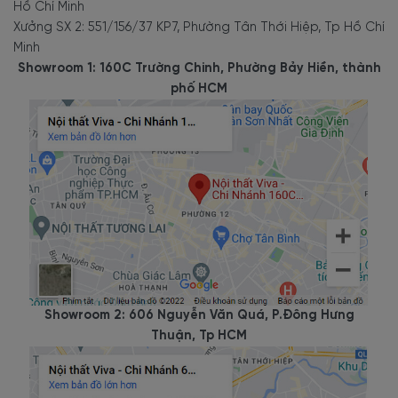
Hồ Chí Minh
nhiều không gian và phong cách thiết kế.
Xưởng SX 2: 551/156/37 KP7, Phường Tân Thới Hiệp, Tp Hồ Chí
Minh
Showroom 1: 160C Trường Chinh, Phường Bảy Hiền, thành
phố HCM
Các
mẫu tủ rượu gỗ công nghiệp
có ưu điểm về giá mềm
hơn hẳn so với các mẫu gỗ tự nhiên. Với sự phát triển của
công nghệ mới, chất liệu gỗ công nghiệp không ngừng
được cải tiến và nâng cao chất lượng. Tại Nội thất Viva, gỗ
công nghiệp sử dụng là loại MDF lõi xanh kháng ẩm, kháng
mốc tốt, dày 17mm (là độ dày cao so với các mẫu sử dụng
phổ biến trên thị trường từ 9-15mm) tạo khung chắc chắn,
Showroom 2: 606 Nguyễn Văn Quá, P.Đông Hưng
chịu lực tốt, mang lại độ bền cao và thời gian sử dụng dài
Thuận, Tp HCM
lâu.
Tủ rượu cánh kính gỗ công nghiệp màu óc chó sang trọng.