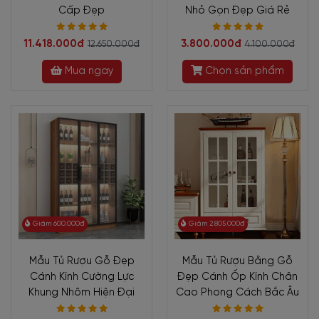
Cấp Đẹp
Nhỏ Gọn Đẹp Giá Rẻ
11.418.000đ
3.800.000đ
12.650.000đ
4.100.000đ
Mua ngay
Chọn sản phẩm
Giảm 600.000đ
Giảm 2.805.000đ
Mẫu Tủ Rượu Gỗ Đẹp
Mẫu Tủ Rượu Bằng Gỗ
Cánh Kính Cường Lực
Đẹp Cánh Ốp Kính Chân
Khung Nhôm Hiện Đại
Cao Phong Cách Bắc Âu