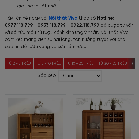
giá thành tốt nhất.
Hãy liên hệ ngay với
Nội thất Viva
theo số
Hotline:
0977.118.799 - 0933.118.799 - 0922.118.799
để được tư vấn
và sở hữu mẫu tủ rượu cánh kính ưng ý nhất. Nội thất Viva
cam kết mang đến sự hài lòng, tận hưởng tuyệt vời cho
các tín đồ rượu vang và sưu tầm rượu.
TỪ 2 - 5 TRIỆU
TỪ 5 - 10 TRIỆU
TỪ 10 - 20 TRIỆU
TỪ 20 - 30 TRIỆU
TỪ 3
Sắp xếp: