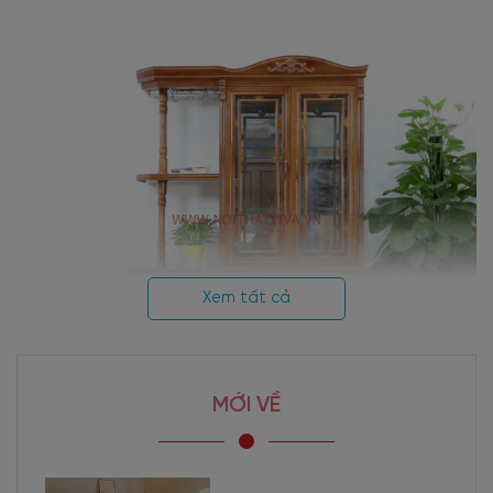
Xem tất cả
MỚI VỀ