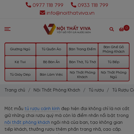
0977 118 799
0933 118 799
info@noithatviva.vn
0
Bàn Ghế Gỗ
Giường Ngủ
Tủ Quần Áo
Bàn Trang Điểm
Phòng Khách
Kệ Tivi
Bộ Bàn Ăn
Bàn Thờ, Tủ Thờ
Tủ Bếp
Nội Thất Phòng
Nội Thất Phòng
Tủ Giày Dép
Bàn Làm Việc
Khách
Ngủ
Trang chủ
/
Nội Thất Phòng Khách
/
Tủ rượu
/
Tủ Rượu C
Một mẫu
tủ rượu cánh kính
đẹp hiện đại không chỉ là nơi cất
giữ những chai rượu quý mà còn là điểm nhấn nổi bật trong
nội thất phòng khách
ngôi nhà của bạn, tạo không gian
tiếp khách, thưởng rượu thêm phần trang nhã, cao cấp.