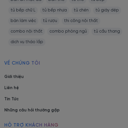
Tủ 5
tủ bếp chữ L
tủ bếp nhựa
tủ chén
tủ giày dép
cánh:
200 x
bàn làm việc
tủ rượu
thi công nội thất
40 x
210cm
combo nội thất
combo phòng ngủ
tủ cầu thang
dịch vụ tháo lắp
Tủ 1
cánh:
40 x
40 x
VỀ CHÚNG TÔI
210cm
Tủ 2
Giới thiệu
Mẫu tủ đẹp với chất
cánh:
Mẫu tủ rượu
liệu gỗ MDF phủ
3.270.000
Liên hệ
80 x
cánh kính
Melamine và cánh
- 9.800.000
40 x
giá rẻ
kính cường lực khung
Tin Tức
210cm
nhôm.
Tủ 3
Những câu hỏi thường gặp
cánh:
120 x
HỖ TRỢ KHÁCH HÀNG