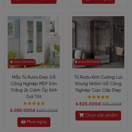
Giảm 550.000đ
Giảm 550.000đ
Mẫu Tủ Rượu Đẹp Gỗ
Tủ Rượu Kính Cường Lực
Công Nghiệp MDF Sơn
Khung Nhôm Gỗ Công
Trắng 2k Cánh Ốp Kính
Nghiệp Cao Cấp Đẹp
Giá Tốt
6.820.000đ
7.370.000đ
6.050.000đ
6.600.000đ
Chọn sản phẩm
Mua ngay