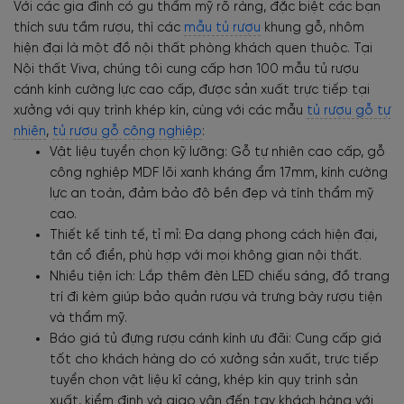
Với các gia đình có gu thẩm mỹ rõ ràng, đặc biệt các bạn
thích sưu tầm rượu, thì các
mẫu tủ rượu
khung gỗ, nhôm
hiện đại là một đồ nội thất phòng khách quen thuộc. Tại
Nội thất Viva, chúng tôi cung cấp hơn 100 mẫu tủ rượu
cánh kính cường lực cao cấp, được sản xuất trực tiếp tại
xưởng với quy trình khép kín, cùng với các mẫu
tủ rượu gỗ tự
nhiên
,
tủ rượu gỗ công nghiệp
:
Vật liệu tuyển chọn kỹ lưỡng: Gỗ tự nhiên cao cấp, gỗ
công nghiệp MDF lõi xanh kháng ẩm 17mm, kính cường
lực an toàn, đảm bảo độ bền đẹp và tính thẩm mỹ
cao.
Thiết kế tinh tế, tỉ mỉ: Đa dạng phong cách hiện đại,
tân cổ điển, phù hợp với mọi không gian nội thất.
Nhiều tiện ích: Lắp thêm đèn LED chiếu sáng, đồ trang
trí đi kèm giúp bảo quản rượu và trưng bày rượu tiện
và thẩm mỹ.
Báo giá tủ đựng rượu cánh kính ưu đãi: Cung cấp giá
tốt cho khách hàng do có xưởng sản xuất, trực tiếp
tuyển chọn vật liệu kĩ càng, khép kín quy trình sản
xuất, kiểm định và giao vận đến tay khách hàng với