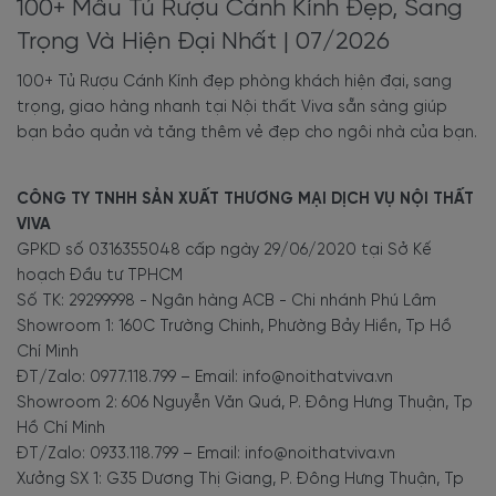
100+ Mẫu Tủ Rượu Cánh Kính Đẹp, Sang
cổ điển.
Trọng Và Hiện Đại Nhất | 07/2026
Gỗ tự nhiên có độ bền bỉ cao, chịu lực tốt, chống mối mọt
và cong vênh, và theo thời gian sử dụng vân gỗ lên càng
100+ Tủ Rượu Cánh Kính đẹp phòng khách hiện đại, sang
đẹp màu và tạo nên giá trị vẻ đẹp khác biệt của từng mẫu
trọng, giao hàng nhanh tại Nội thất Viva sẵn sàng giúp
tủ rượu. Mỗi mẫu tủ sẽ lên theo càng vân gỗ khác nhau,
bạn bảo quản và tăng thêm vẻ đẹp cho ngôi nhà của bạn.
tạo vẻ đẹp tự nhiên và độc đáo riêng từng mẫu.
Tủ rượu cánh kính gỗ tự nhiên đẹp, sang trọng gỗ sồi Nga có
CÔNG TY TNHH SẢN XUẤT THƯƠNG MẠI DỊCH VỤ NỘI THẤT
sẵn.
VIVA
GPKD số 0316355048 cấp ngày 29/06/2020 tại Sở Kế
Mẫu tủ rượu gỗ sồi cánh kính sang trọng, thanh lịch giao hàng
hoạch Đầu tư TPHCM
nhanh tại Hồ Chí Minh.
Số TK: 29299998 - Ngân hàng ACB - Chi nhánh Phú Lâm
Showroom 1: 160C Trường Chinh, Phường Bảy Hiền, Tp Hồ
3.2. Tủ rượu cánh kính gỗ công
Chí Minh
ĐT/Zalo: 0977.118.799 – Email: info@noithatviva.vn
nghiệp đẹp hiện đại
Showroom 2: 606 Nguyễn Văn Quá, P. Đông Hưng Thuận, Tp
Hồ Chí Minh
Các mẫu tủ rượu cánh kính gỗ công nghiệp ngày càng
ĐT/Zalo: 0933.118.799 – Email: info@noithatviva.vn
được các gia đình tin dùng bởi vẻ đẹp mắt, thiết kế mẫu
Xưởng SX 1: G35 Dương Thị Giang, P. Đông Hưng Thuận, Tp
mã đa dạng, màu sắc linh hoạt có thể dễ dàng phù hợp