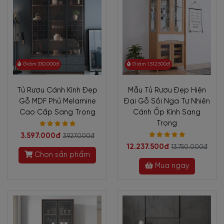
Giảm 330.000đ
Giảm 1.512.500đ
Tủ Rượu Cánh Kính Đẹp
Mẫu Tủ Rượu Đẹp Hiện
Gỗ MDF Phủ Melamine
Đại Gỗ Sồi Nga Tự Nhiên
Cao Cấp Sang Trọng
Cánh Ốp Kính Sang
Trọng
3.597.000đ
3.927.000đ
12.237.500đ
13.750.000đ
Chọn sản phẩm
Mua ngay