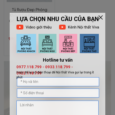
Tủ Rượu Đẹp Phòng
Khách Có Kệ Trang Trí
Gỗ Xoan Đào Tự Nhiên
Giá Rẻ
9.900.000đ
10.450.000đ
Mua ngay