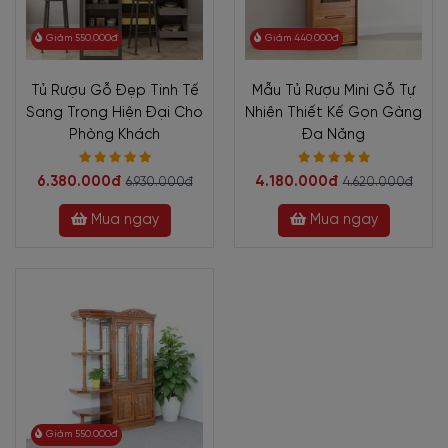
Giảm 550.000đ
Giảm 440.000đ
Tủ Rượu Gỗ Đẹp Tinh Tế
Mẫu Tủ Rượu Mini Gỗ Tự
Sang Trọng Hiện Đại Cho
Nhiên Thiết Kế Gọn Gàng
Phòng Khách
Đa Năng
6.380.000đ
4.180.000đ
6.930.000đ
4.620.000đ
Mua ngay
Mua ngay
Giảm 550.000đ