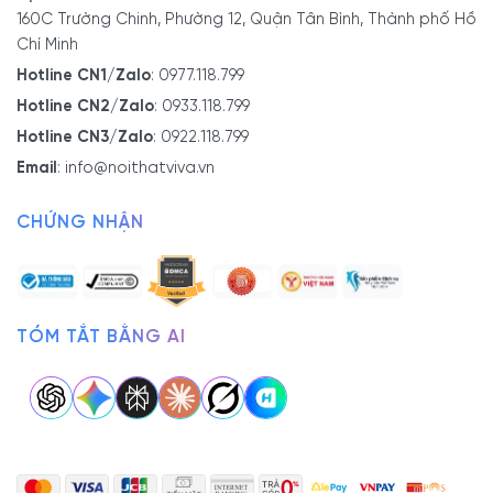
160C Trường Chinh, Phường 12, Quận Tân Bình, Thành phố Hồ
Chí Minh
Hotline CN1/Zalo
:
0977.118.799
Hotline CN2/Zalo
:
0933.118.799
Hotline CN3/Zalo
:
0922.118.799
Email
:
info@noithatviva.vn
CHỨNG NHẬN
TÓM TẮT BẰNG AI