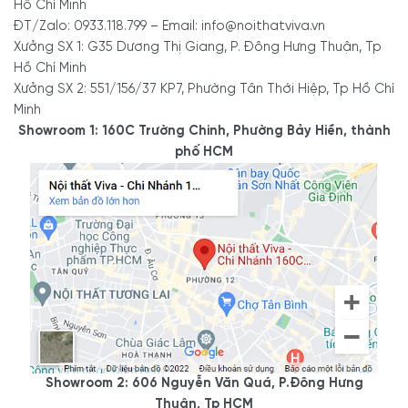
Hồ Chí Minh
ĐT/Zalo: 0933.118.799 – Email: info@noithatviva.vn
Xưởng SX 1: G35 Dương Thị Giang, P. Đông Hưng Thuận, Tp
Hồ Chí Minh
Xưởng SX 2: 551/156/37 KP7, Phường Tân Thới Hiệp, Tp Hồ Chí
Minh
Showroom 1: 160C Trường Chinh, Phường Bảy Hiền, thành
phố HCM
Showroom 2: 606 Nguyễn Văn Quá, P.Đông Hưng
Thuận, Tp HCM