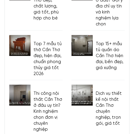
Thơ đẹp,
ở đâu? Gợi ý
chất lượng,
địa chỉ uy tín
giá tốt, phù
và kinh
hợp cho bé
nghiệm lựa
chọn
Top 7 mẫu tủ
Top 15+ mẫu
thờ Cần Thơ
tủ quần áo
đẹp, hiện đại,
Cần Thơ hiện
chuẩn phong
đại, bền đẹp,
thủy giá tốt
giá xưởng
2026
Thi công nội
Dịch vụ thiết
thất Cần Thơ
kế nội thất
ở đâu uy tín?
Cần Thơ
Kinh nghiệm
chuyên
chọn đơn vị
nghiệp, trọn
chuyên
gói, giá tốt
nghiệp