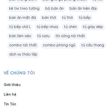
kệ tivi treo tường
bộ bàn ăn
bàn ăn hiện đại
bàn ăn mặt đá
bàn thờ
tủ thờ
tủ bếp
tủ bếp chữ L
tủ bếp nhựa
tủ chén
tủ giày dép
bàn làm việc
tủ rượu
thi công nội thất
combo nội thất
combo phòng ngủ
tủ cầu thang
dịch vụ tháo lắp
VỀ CHÚNG TÔI
Giới thiệu
Liên hệ
Tin Tức