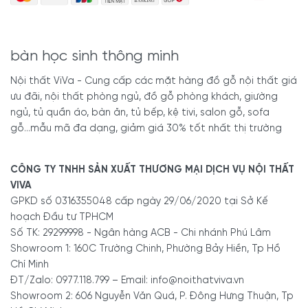
bàn học sinh thông minh
Nội thất ViVa - Cung cấp các mặt hàng đồ gỗ nội thất giá
ưu đãi, nội thất phòng ngủ, đồ gỗ phòng khách, giường
ngủ, tủ quần áo, bàn ăn, tủ bếp, kệ tivi, salon gỗ, sofa
gỗ...mẫu mã đa dạng, giảm giá 30% tốt nhất thị trường
CÔNG TY TNHH SẢN XUẤT THƯƠNG MẠI DỊCH VỤ NỘI THẤT
VIVA
GPKD số 0316355048 cấp ngày 29/06/2020 tại Sở Kế
hoạch Đầu tư TPHCM
Số TK: 29299998 - Ngân hàng ACB - Chi nhánh Phú Lâm
Showroom 1: 160C Trường Chinh, Phường Bảy Hiền, Tp Hồ
Chí Minh
ĐT/Zalo: 0977.118.799 – Email: info@noithatviva.vn
Showroom 2: 606 Nguyễn Văn Quá, P. Đông Hưng Thuận, Tp