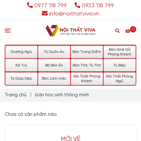
0977 118 799
0933 118 799
info@noithatviva.vn
0
Bàn Ghế Gỗ
Giường Ngủ
Tủ Quần Áo
Bàn Trang Điểm
Phòng Khách
Kệ Tivi
Bộ Bàn Ăn
Bàn Thờ, Tủ Thờ
Tủ Bếp
Nội Thất Phòng
Nội Thất Phòng
Tủ Giày Dép
Bàn Làm Việc
Khách
Ngủ
Trang chủ
/
bàn học sinh thông minh
Chưa có sản phẩm nào.
MỚI VỀ