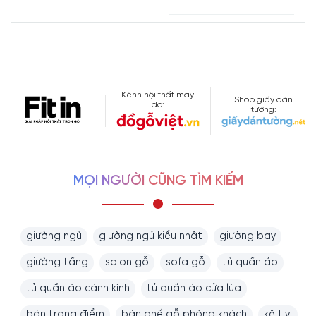
Kênh nội thất may
Shop giấy dán
đo:
tường:
MỌI NGƯỜI CŨNG TÌM KIẾM
giường ngủ
giường ngủ kiểu nhật
giường bay
giường tầng
salon gỗ
sofa gỗ
tủ quần áo
tủ quần áo cánh kính
tủ quần áo cửa lùa
bàn trang điểm
bàn ghế gỗ phòng khách
kệ tivi