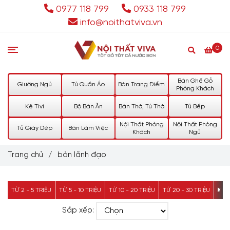
0977 118 799
0933 118 799
info@noithatviva.vn
0
Bàn Ghế Gỗ
Giường Ngủ
Tủ Quần Áo
Bàn Trang Điểm
Phòng Khách
Kệ Tivi
Bộ Bàn Ăn
Bàn Thờ, Tủ Thờ
Tủ Bếp
Nội Thất Phòng
Nội Thất Phòng
Tủ Giày Dép
Bàn Làm Việc
Khách
Ngủ
Trang chủ
/
bàn lãnh đạo
TỪ 2 - 5 TRIỆU
TỪ 5 - 10 TRIỆU
TỪ 10 - 20 TRIỆU
TỪ 20 - 30 TRIỆU
TỪ 3
Sắp xếp: