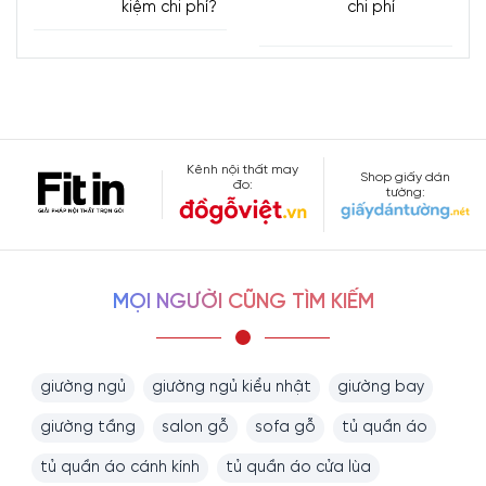
kiệm chi phí?
chi phí
Kênh nội thất may
Shop giấy dán
đo:
tường:
MỌI NGƯỜI CŨNG TÌM KIẾM
giường ngủ
giường ngủ kiểu nhật
giường bay
giường tầng
salon gỗ
sofa gỗ
tủ quần áo
tủ quần áo cánh kính
tủ quần áo cửa lùa