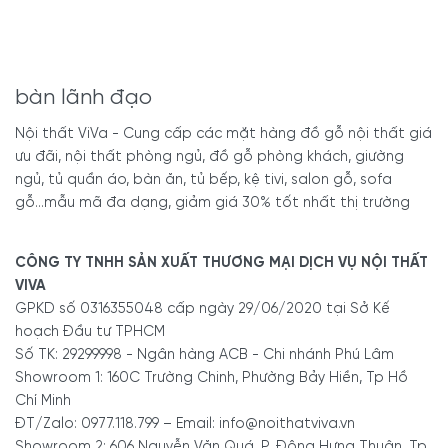
bàn lãnh đạo
Nội thất ViVa - Cung cấp các mặt hàng đồ gỗ nội thất giá
ưu đãi, nội thất phòng ngủ, đồ gỗ phòng khách, giường
ngủ, tủ quần áo, bàn ăn, tủ bếp, kệ tivi, salon gỗ, sofa
gỗ...mẫu mã đa dạng, giảm giá 30% tốt nhất thị trường
CÔNG TY TNHH SẢN XUẤT THƯƠNG MẠI DỊCH VỤ NỘI THẤT
VIVA
GPKD số 0316355048 cấp ngày 29/06/2020 tại Sở Kế
hoạch Đầu tư TPHCM
Số TK: 29299998 - Ngân hàng ACB - Chi nhánh Phú Lâm
Showroom 1: 160C Trường Chinh, Phường Bảy Hiền, Tp Hồ
Chí Minh
ĐT/Zalo: 0977.118.799 – Email: info@noithatviva.vn
Showroom 2: 606 Nguyễn Văn Quá, P. Đông Hưng Thuận, Tp