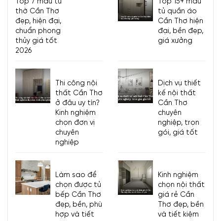
Top 7 mẫu tủ
Top 15+ mẫu
thờ Cần Thơ
tủ quần áo
đẹp, hiện đại,
Cần Thơ hiện
chuẩn phong
đại, bền đẹp,
thủy giá tốt
giá xưởng
2026
Thi công nội
Dịch vụ thiết
thất Cần Thơ
kế nội thất
ở đâu uy tín?
Cần Thơ
Kinh nghiệm
chuyên
chọn đơn vị
nghiệp, trọn
chuyên
gói, giá tốt
nghiệp
Làm sao để
Kinh nghiệm
chọn được tủ
chọn nội thất
bếp Cần Thơ
giá rẻ Cần
đẹp, bền, phù
Thơ đẹp, bền
hợp và tiết
và tiết kiệm