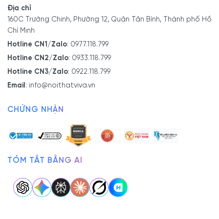
Địa chỉ
160C Trường Chinh, Phường 12, Quận Tân Bình, Thành phố Hồ
Chí Minh
Hotline CN1/Zalo
:
0977.118.799
Hotline CN2/Zalo
:
0933.118.799
Hotline CN3/Zalo
:
0922.118.799
Email
:
info@noithatviva.vn
CHỨNG NHẬN
TÓM TẮT BẰNG AI