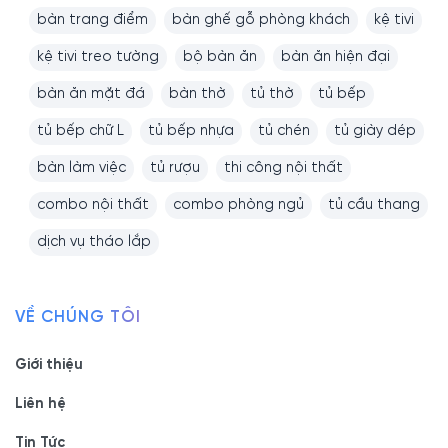
bàn trang điểm
bàn ghế gỗ phòng khách
kệ tivi
kệ tivi treo tường
bộ bàn ăn
bàn ăn hiện đại
bàn ăn mặt đá
bàn thờ
tủ thờ
tủ bếp
tủ bếp chữ L
tủ bếp nhựa
tủ chén
tủ giày dép
bàn làm việc
tủ rượu
thi công nội thất
combo nội thất
combo phòng ngủ
tủ cầu thang
dịch vụ tháo lắp
VỀ CHÚNG TÔI
Giới thiệu
Liên hệ
Tin Tức