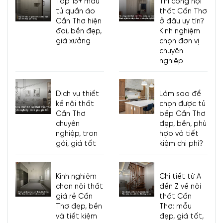
Top 15+ mẫu
Thi công nội
tủ quần áo
thất Cần Thơ
Cần Thơ hiện
ở đâu uy tín?
đại, bền đẹp,
Kinh nghiệm
giá xưởng
chọn đơn vị
chuyên
nghiệp
Dịch vụ thiết
Làm sao để
kế nội thất
chọn được tủ
Cần Thơ
bếp Cần Thơ
chuyên
đẹp, bền, phù
nghiệp, trọn
hợp và tiết
gói, giá tốt
kiệm chi phí?
Kinh nghiệm
Chi tiết từ A
chọn nội thất
đến Z về nội
giá rẻ Cần
thất Cần
Thơ đẹp, bền
Thơ: mẫu
và tiết kiệm
đẹp, giá tốt,