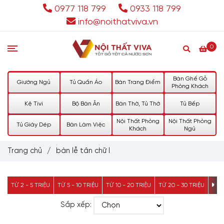
0977 118 799
0933 118 799
info@noithatviva.vn
0
Bàn Ghế Gỗ
Giường Ngủ
Tủ Quần Áo
Bàn Trang Điểm
Phòng Khách
Kệ Tivi
Bộ Bàn Ăn
Bàn Thờ, Tủ Thờ
Tủ Bếp
Nội Thất Phòng
Nội Thất Phòng
Tủ Giày Dép
Bàn Làm Việc
Khách
Ngủ
Trang chủ
/
bàn lễ tân chữ l
TỪ 2 - 5 TRIỆU
TỪ 5 - 10 TRIỆU
TỪ 10 - 20 TRIỆU
TỪ 20 - 30 TRIỆU
TỪ 3
Sắp xếp: