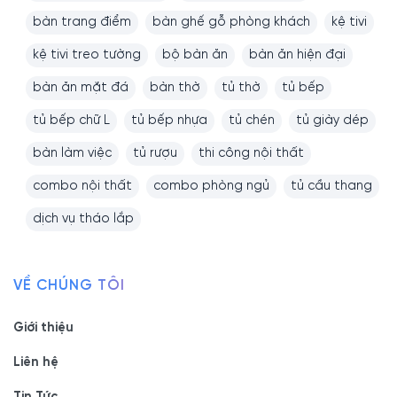
bàn trang điểm
bàn ghế gỗ phòng khách
kệ tivi
kệ tivi treo tường
bộ bàn ăn
bàn ăn hiện đại
bàn ăn mặt đá
bàn thờ
tủ thờ
tủ bếp
tủ bếp chữ L
tủ bếp nhựa
tủ chén
tủ giày dép
bàn làm việc
tủ rượu
thi công nội thất
combo nội thất
combo phòng ngủ
tủ cầu thang
dịch vụ tháo lắp
VỀ CHÚNG TÔI
Giới thiệu
Liên hệ
Tin Tức