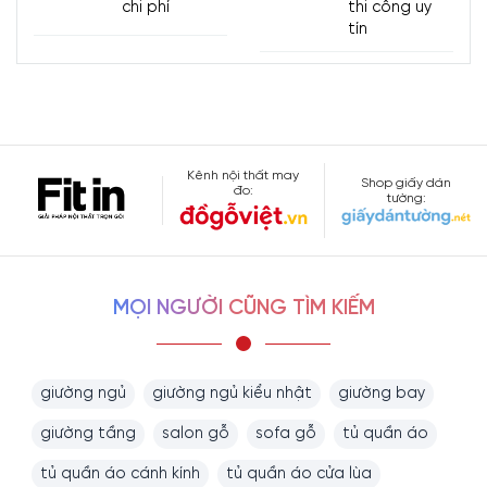
chi phí
thi công uy
tín
Kênh nội thất may
Shop giấy dán
đo:
tường:
MỌI NGƯỜI CŨNG TÌM KIẾM
giường ngủ
giường ngủ kiểu nhật
giường bay
giường tầng
salon gỗ
sofa gỗ
tủ quần áo
tủ quần áo cánh kính
tủ quần áo cửa lùa