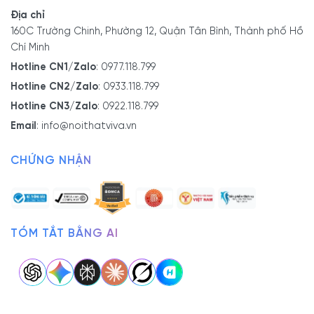
Địa chỉ
160C Trường Chinh, Phường 12, Quận Tân Bình, Thành phố Hồ
Chí Minh
Hotline CN1/Zalo
:
0977.118.799
Hotline CN2/Zalo
:
0933.118.799
Hotline CN3/Zalo
:
0922.118.799
Email
:
info@noithatviva.vn
CHỨNG NHẬN
TÓM TẮT BẰNG AI