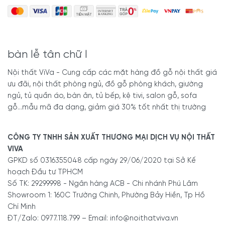
bàn lễ tân chữ l
Nội thất ViVa - Cung cấp các mặt hàng đồ gỗ nội thất giá
ưu đãi, nội thất phòng ngủ, đồ gỗ phòng khách, giường
ngủ, tủ quần áo, bàn ăn, tủ bếp, kệ tivi, salon gỗ, sofa
gỗ...mẫu mã đa dạng, giảm giá 30% tốt nhất thị trường
CÔNG TY TNHH SẢN XUẤT THƯƠNG MẠI DỊCH VỤ NỘI THẤT
VIVA
GPKD số 0316355048 cấp ngày 29/06/2020 tại Sở Kế
hoạch Đầu tư TPHCM
Số TK: 29299998 - Ngân hàng ACB - Chi nhánh Phú Lâm
Showroom 1: 160C Trường Chinh, Phường Bảy Hiền, Tp Hồ
Chí Minh
ĐT/Zalo: 0977.118.799 – Email: info@noithatviva.vn