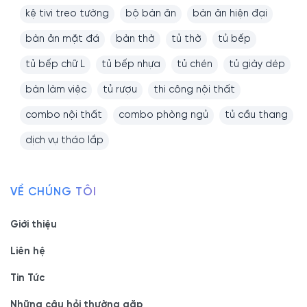
kệ tivi treo tường
bộ bàn ăn
bàn ăn hiện đại
bàn ăn mặt đá
bàn thờ
tủ thờ
tủ bếp
tủ bếp chữ L
tủ bếp nhựa
tủ chén
tủ giày dép
bàn làm việc
tủ rượu
thi công nội thất
combo nội thất
combo phòng ngủ
tủ cầu thang
dịch vụ tháo lắp
VỀ CHÚNG TÔI
Giới thiệu
Liên hệ
Tin Tức
Những câu hỏi thường gặp