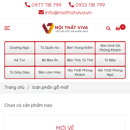
0977 118 799
0933 118 799
info@noithatviva.vn
0
Bàn Ghế Gỗ
Giường Ngủ
Tủ Quần Áo
Bàn Trang Điểm
Phòng Khách
Kệ Tivi
Bộ Bàn Ăn
Bàn Thờ, Tủ Thờ
Tủ Bếp
Nội Thất Phòng
Nội Thất Phòng
Tủ Giày Dép
Bàn Làm Việc
Khách
Ngủ
Trang chủ
/
bàn phấn gỗ mdf
Chưa có sản phẩm nào.
MỚI VỀ