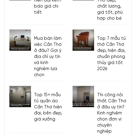
hiện đại kèm
Thơ đẹp,
báo giá chi
chất lượng,
tiết
giá tốt, phù
hợp cho bé
Mua bàn làm
Top 7 mẫu tủ
việc Cần Thơ
thờ Cần Thơ
ở đâu? Gợi ý
đẹp, hiện đại,
địa chỉ uy tín
chuẩn phong
và kinh
thủy giá tốt
nghiệm lựa
2026
chọn
Top 15+ mẫu
Thi công nội
tủ quần áo
thất Cần Thơ
Cần Thơ hiện
ở đâu uy tín?
đại, bền đẹp,
Kinh nghiệm
giá xưởng
chọn đơn vị
chuyên
nghiệp