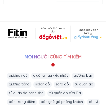
Kênh nội thất may
Shop giấy dán
đo:
tường:
MỌI NGƯỜI CŨNG TÌM KIẾM
giường ngủ
giường ngủ kiểu nhật
giường bay
giường tầng
salon gỗ
sofa gỗ
tủ quần áo
tủ quần áo cánh kính
tủ quần áo cửa lùa
bàn trang điểm
bàn ghế gỗ phòng khách
kệ tivi