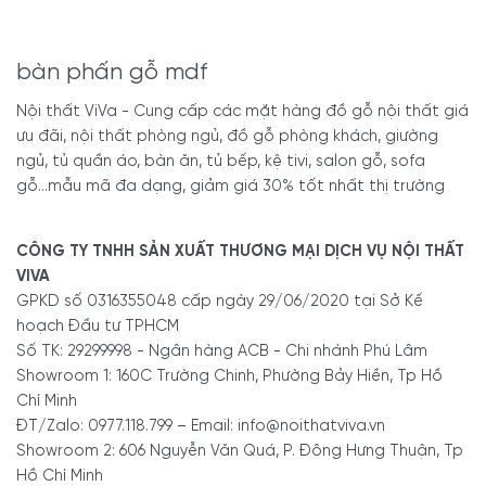
bàn phấn gỗ mdf
Nội thất ViVa - Cung cấp các mặt hàng đồ gỗ nội thất giá
ưu đãi, nội thất phòng ngủ, đồ gỗ phòng khách, giường
ngủ, tủ quần áo, bàn ăn, tủ bếp, kệ tivi, salon gỗ, sofa
gỗ...mẫu mã đa dạng, giảm giá 30% tốt nhất thị trường
CÔNG TY TNHH SẢN XUẤT THƯƠNG MẠI DỊCH VỤ NỘI THẤT
VIVA
GPKD số 0316355048 cấp ngày 29/06/2020 tại Sở Kế
hoạch Đầu tư TPHCM
Số TK: 29299998 - Ngân hàng ACB - Chi nhánh Phú Lâm
Showroom 1: 160C Trường Chinh, Phường Bảy Hiền, Tp Hồ
Chí Minh
ĐT/Zalo: 0977.118.799 – Email: info@noithatviva.vn
Showroom 2: 606 Nguyễn Văn Quá, P. Đông Hưng Thuận, Tp
Hồ Chí Minh