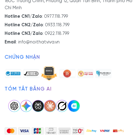
160C Trường Chinh, Phường 12, Quận Tân Bình, Thành phố Hồ
Chí Minh
Hotline CN1/Zalo
:
0977.118.799
Hotline CN2/Zalo
:
0933.118.799
Hotline CN3/Zalo
:
0922.118.799
Email
:
info@noithatviva.vn
CHỨNG NHẬN
TÓM TẮT BẰNG AI