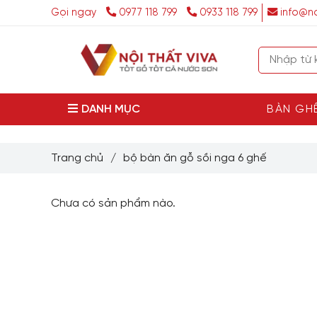
Gọi ngay
0977 118 799
0933 118 799
info@no
DANH MỤC
BÀN GH
Trang chủ
/
bộ bàn ăn gỗ sồi nga 6 ghế
Chưa có sản phẩm nào.