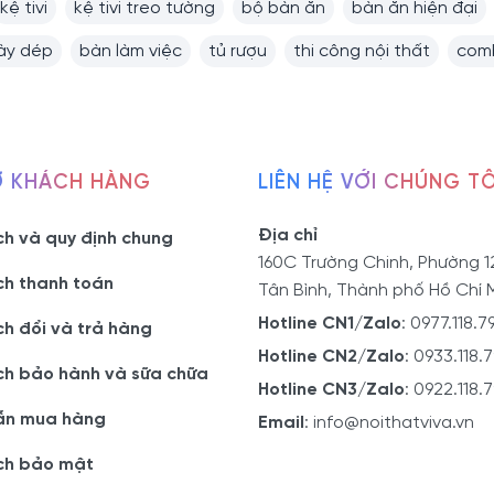
kệ tivi
kệ tivi treo tường
bộ bàn ăn
bàn ăn hiện đại
iày dép
bàn làm việc
tủ rượu
thi công nội thất
comb
Ợ KHÁCH HÀNG
LIÊN HỆ VỚI CHÚNG TÔ
Địa chỉ
ch và quy định chung
160C Trường Chinh, Phường 1
ch thanh toán
Tân Bình, Thành phố Hồ Chí 
Hotline CN1/Zalo
:
0977.118.7
ch đổi và trả hàng
Hotline CN2/Zalo
:
0933.118.
ch bảo hành và sữa chữa
Hotline CN3/Zalo
:
0922.118.
ẫn mua hàng
Email
:
info@noithatviva.vn
ch bảo mật