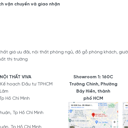
ch vận chuyển và giao nhận
ất giá ưu đãi, nội thất phòng ngủ, đồ gỗ phòng khách, giường
ất thị trường
NỘI THẤT VIVA
Showroom 1: 160C
ở Kế hoạch Đầu tư TPHCM
Trường Chinh, Phường
 Lâm
Bảy Hiền, thành
Tp Hồ Chí Minh
phố HCM
uận, Tp Hồ Chí Minh
uận, Tp Hồ Chí Minh