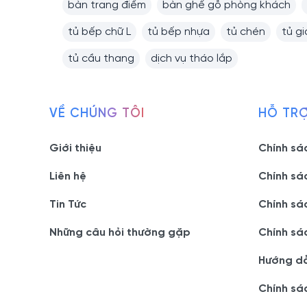
bàn trang điểm
bàn ghế gỗ phòng khách
tủ bếp chữ L
tủ bếp nhựa
tủ chén
tủ g
tủ cầu thang
dịch vụ tháo lắp
VỀ CHÚNG TÔI
HỖ TR
Giới thiệu
Chính sá
Liên hệ
Chính sá
Tin Tức
Chính sá
Những câu hỏi thường gặp
Chính sá
Hướng d
Chính sá