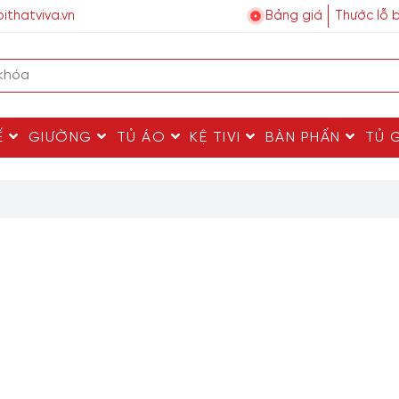
ithatviva.vn
Bảng giá
Thước lỗ 
Ế
GIƯỜNG
TỦ ÁO
KỆ TIVI
BÀN PHẤN
TỦ 