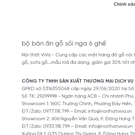
Chính sá
bộ bàn ăn gỗ sồi nga 6 ghế
Nội thất ViVa - Cung cấp các mặt hàng đồ gỗ nội th
gỗ, sofa gỗ...mẫu mã đa dạng, giảm giá 30% tốt nh
CÔNG TY TNHH SẢN XUẤT THƯƠNG MẠI DỊCH VỤ 
GPKD số 0316355048 cấp ngày 29/06/2020 tại S
Số TK: 29299998 - Ngân hàng ACB - Chi nhánh Phú
Showroom 1: 160C Trường Chinh, Phường Bảy Hiền, 
ĐT/Zalo: 0977.118.799 – Email: info@noithatviva.vn
Showroom 2: 606 Nguyễn Văn Quá, P. Đông Hưng Th
ĐT/Zalo: 0933.118.799 – Email: info@noithatviva.vn
Xưởng SX 1: G35 Dương Thị Giang, P. Đông Hưng Th