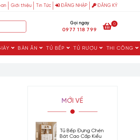
ban
Giới thiệu
Tin Tức
ĐĂNG NHẬP
ĐĂNG KÝ
Gọi ngay
0
0977 118 799
GIÀY
BÀN ĂN
TỦ BẾP
TỦ RƯỢU
THI CÔNG
MỚI VỀ
Tủ Bếp Đựng Chén
Bát Cao Cấp Kiểu