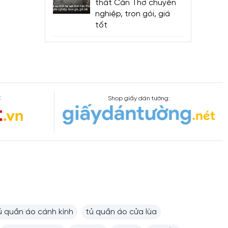
thất Cần Thơ chuyên
nghiệp, trọn gói, giá
tốt
:
Shop giấy dán tường:
ủ quần áo cánh kính
tủ quần áo cửa lùa