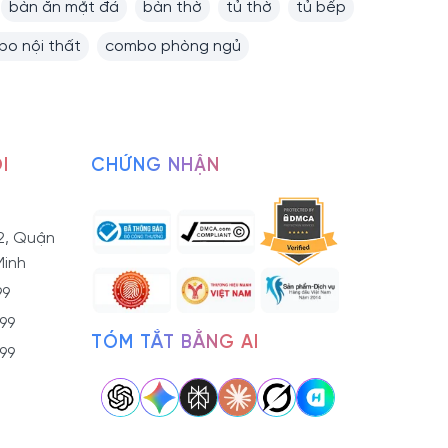
bàn ăn mặt đá
bàn thờ
tủ thờ
tủ bếp
o nội thất
combo phòng ngủ
I
CHỨNG NHẬN
2, Quận
Minh
99
799
TÓM TẮT BẰNG AI
799