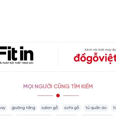
Kênh nội thất may đo
MỌI NGƯỜI CŨNG TÌM KIẾM
bay
giường tầng
salon gỗ
sofa gỗ
tủ quần áo
t