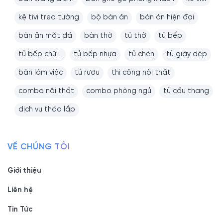
kệ tivi treo tường
bộ bàn ăn
bàn ăn hiện đại
bàn ăn mặt đá
bàn thờ
tủ thờ
tủ bếp
tủ bếp chữ L
tủ bếp nhựa
tủ chén
tủ giày dép
bàn làm việc
tủ rượu
thi công nội thất
combo nội thất
combo phòng ngủ
tủ cầu thang
dịch vụ tháo lắp
VỀ CHÚNG TÔI
Giới thiệu
Liên hệ
Tin Tức