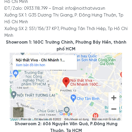
Hồ Chí Minh
ĐT/Zalo: 0933.118.799 – Email: info@noithatviva.vn
Xưởng SX 1: G35 Dương Thị Giang, P. Đông Hưng Thuận, Tp
Hồ Chí Minh
Xưởng SX 2: 551/156/37 KP7, Phường Tân Thới Hiệp, Tp Hồ Chí
Minh
Showroom 1: 160C Trường Chinh, Phường Bảy Hiền, thành
phố HCM
Showroom 2: 606 Nguyễn Văn Quá, P.Đông Hưng
Thuận, Tp HCM