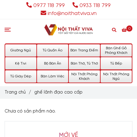
0977 118 799
0933 118 799
info@noithatviva.vn
0
Bàn Ghế Gỗ
Giường Ngủ
Tủ Quần Áo
Bàn Trang Điểm
Phòng Khách
Kệ Tivi
Bộ Bàn Ăn
Bàn Thờ, Tủ Thờ
Tủ Bếp
Nội Thất Phòng
Nội Thất Phòng
Tủ Giày Dép
Bàn Làm Việc
Khách
Ngủ
Trang chủ
/
ghế lãnh đạo cao cấp
Chưa có sản phẩm nào.
MỚI VỀ