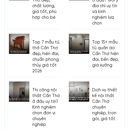
Thơ đẹp,
ở đâu? Gợi ý
chất lượng,
địa chỉ uy tín
giá tốt, phù
và kinh
hợp cho bé
nghiệm lựa
chọn
Top 7 mẫu tủ
Top 15+ mẫu
thờ Cần Thơ
tủ quần áo
đẹp, hiện đại,
Cần Thơ hiện
chuẩn phong
đại, bền đẹp,
thủy giá tốt
giá xưởng
2026
Thi công nội
Dịch vụ thiết
thất Cần Thơ
kế nội thất
ở đâu uy tín?
Cần Thơ
Kinh nghiệm
chuyên
chọn đơn vị
nghiệp, trọn
chuyên
gói, giá tốt
nghiệp