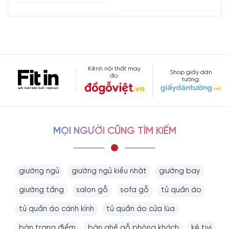
Kênh nội thất may
Shop giấy dán
đo:
tường:
MỌI NGƯỜI CŨNG TÌM KIẾM
giường ngủ
giường ngủ kiểu nhật
giường bay
giường tầng
salon gỗ
sofa gỗ
tủ quần áo
tủ quần áo cánh kính
tủ quần áo cửa lùa
bàn trang điểm
bàn ghế gỗ phòng khách
kệ tivi