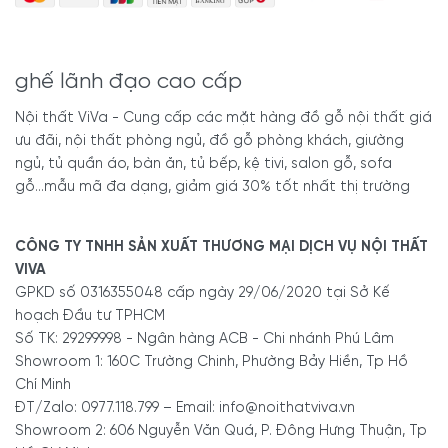
ghế lãnh đạo cao cấp
Nội thất ViVa - Cung cấp các mặt hàng đồ gỗ nội thất giá
ưu đãi, nội thất phòng ngủ, đồ gỗ phòng khách, giường
ngủ, tủ quần áo, bàn ăn, tủ bếp, kệ tivi, salon gỗ, sofa
gỗ...mẫu mã đa dạng, giảm giá 30% tốt nhất thị trường
CÔNG TY TNHH SẢN XUẤT THƯƠNG MẠI DỊCH VỤ NỘI THẤT
VIVA
GPKD số 0316355048 cấp ngày 29/06/2020 tại Sở Kế
hoạch Đầu tư TPHCM
Số TK: 29299998 - Ngân hàng ACB - Chi nhánh Phú Lâm
Showroom 1: 160C Trường Chinh, Phường Bảy Hiền, Tp Hồ
Chí Minh
ĐT/Zalo: 0977.118.799 – Email: info@noithatviva.vn
Showroom 2: 606 Nguyễn Văn Quá, P. Đông Hưng Thuận, Tp