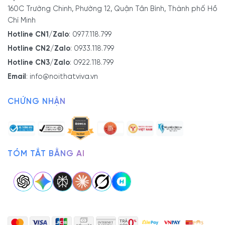
160C Trường Chinh, Phường 12, Quận Tân Bình, Thành phố Hồ
Chí Minh
Hotline CN1/Zalo
:
0977.118.799
Hotline CN2/Zalo
:
0933.118.799
Hotline CN3/Zalo
:
0922.118.799
Email
:
info@noithatviva.vn
CHỨNG NHẬN
TÓM TẮT BẰNG AI