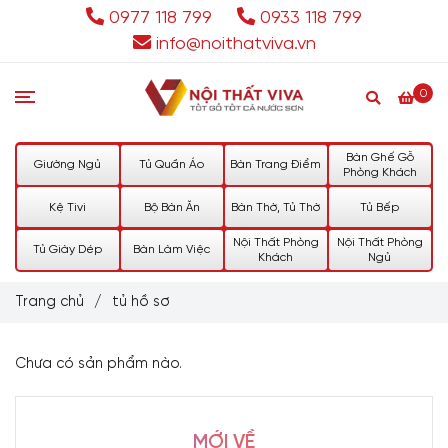
0977 118 799
0933 118 799
info@noithatviva.vn
0
Bàn Ghế Gỗ
Giường Ngủ
Tủ Quần Áo
Bàn Trang Điểm
Phòng Khách
Kệ Tivi
Bộ Bàn Ăn
Bàn Thờ, Tủ Thờ
Tủ Bếp
Nội Thất Phòng
Nội Thất Phòng
Tủ Giày Dép
Bàn Làm Việc
Khách
Ngủ
Trang chủ
/
tủ hồ sơ
Chưa có sản phẩm nào.
MỚI VỀ