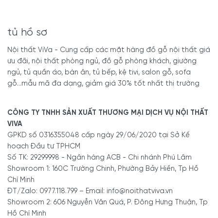
tủ hồ sơ
Nội thất ViVa - Cung cấp các mặt hàng đồ gỗ nội thất giá
ưu đãi, nội thất phòng ngủ, đồ gỗ phòng khách, giường
ngủ, tủ quần áo, bàn ăn, tủ bếp, kệ tivi, salon gỗ, sofa
gỗ...mẫu mã đa dạng, giảm giá 30% tốt nhất thị trường
CÔNG TY TNHH SẢN XUẤT THƯƠNG MẠI DỊCH VỤ NỘI THẤT
VIVA
GPKD số 0316355048 cấp ngày 29/06/2020 tại Sở Kế
hoạch Đầu tư TPHCM
Số TK: 29299998 - Ngân hàng ACB - Chi nhánh Phú Lâm
Showroom 1: 160C Trường Chinh, Phường Bảy Hiền, Tp Hồ
Chí Minh
ĐT/Zalo: 0977.118.799 – Email: info@noithatviva.vn
Showroom 2: 606 Nguyễn Văn Quá, P. Đông Hưng Thuận, Tp
Hồ Chí Minh