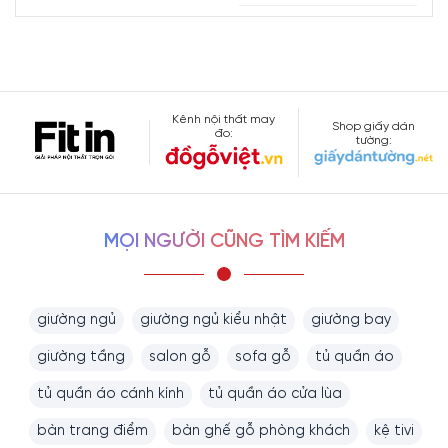
Kênh nội thất may
Shop giấy dán
đo:
tường:
MỌI NGƯỜI CŨNG TÌM KIẾM
giường ngủ
giường ngủ kiểu nhật
giường bay
giường tầng
salon gỗ
sofa gỗ
tủ quần áo
tủ quần áo cánh kính
tủ quần áo cửa lùa
bàn trang điểm
bàn ghế gỗ phòng khách
kệ tivi