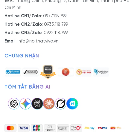
160C Trường Chinh, Phường 12, Quận Tân Bình, Thành phố Hồ
Chí Minh
Hotline CN1/Zalo
:
0977.118.799
Hotline CN2/Zalo
:
0933.118.799
Hotline CN3/Zalo
:
0922.118.799
Email
:
info@noithatviva.vn
CHỨNG NHẬN
TÓM TẮT BẰNG AI