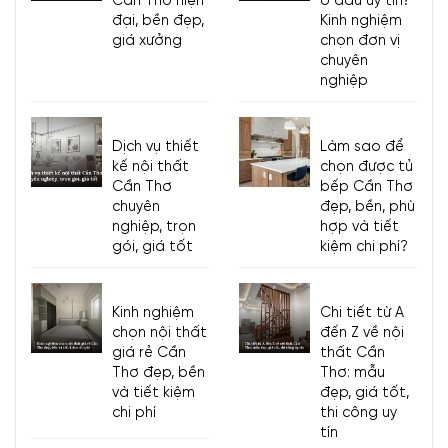
Cần Thơ hiện
ở đâu uy tín?
đại, bền đẹp,
Kinh nghiệm
giá xưởng
chọn đơn vị
chuyên
nghiệp
Dịch vụ thiết
Làm sao để
kế nội thất
chọn được tủ
Cần Thơ
bếp Cần Thơ
chuyên
đẹp, bền, phù
nghiệp, trọn
hợp và tiết
gói, giá tốt
kiệm chi phí?
Kinh nghiệm
Chi tiết từ A
chọn nội thất
đến Z về nội
giá rẻ Cần
thất Cần
Thơ đẹp, bền
Thơ: mẫu
và tiết kiệm
đẹp, giá tốt,
chi phí
thi công uy
tín