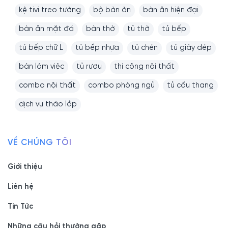
kệ tivi treo tường
bộ bàn ăn
bàn ăn hiện đại
bàn ăn mặt đá
bàn thờ
tủ thờ
tủ bếp
tủ bếp chữ L
tủ bếp nhựa
tủ chén
tủ giày dép
bàn làm việc
tủ rượu
thi công nội thất
combo nội thất
combo phòng ngủ
tủ cầu thang
dịch vụ tháo lắp
VỀ CHÚNG TÔI
Giới thiệu
Liên hệ
Tin Tức
Những câu hỏi thường gặp