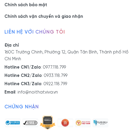
Chính sách bảo mật
Chính sách vận chuyển và giao nhận
LIÊN HỆ VỚI CHÚNG TÔI
Địa chỉ
160C Trường Chinh, Phường 12, Quận Tân Bình, Thành phố Hồ
Chí Minh
Hotline CN1/Zalo
:
0977.118.799
Hotline CN2/Zalo
:
0933.118.799
Hotline CN3/Zalo
:
0922.118.799
Email
:
info@noithatviva.vn
CHỨNG NHẬN