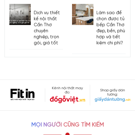
Dịch vụ thiết
Làm sao để
kế nội thất
chọn được tủ
Cần Thơ
bếp Cần Thơ
chuyên
đẹp, bền, phù
nghiệp, trọn
hợp và tiết
gói, giá tốt
kiệm chi phí?
Kênh nội thất may
Shop giấy dán
đo:
tường:
MỌI NGƯỜI CŨNG TÌM KIẾM