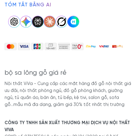
TÓM TẮT BẰNG AI
bộ sa lông gỗ giá rẻ
Nội thất ViVa - Cung cấp các mặt hàng đồ gỗ nội thất giá
ưu đãi, nội thất phòng ngủ, đồ gỗ phòng khách, giường
ngủ, tủ quần áo, bàn ăn, tủ bếp, kệ tivi, salon gỗ, sofa
gỗ...mẫu mã đa dạng, giảm giá 30% tốt nhất thị trường
CÔNG TY TNHH SẢN XUẤT THƯƠNG MẠI DỊCH VỤ NỘI THẤT
VIVA