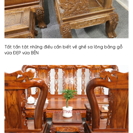
Tất tần tật những điều cần biết về ghế sa lông bằng gỗ
vừa ĐẸP vừa BỀN