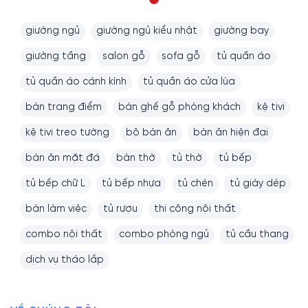
giường ngủ
giường ngủ kiểu nhật
giường bay
giường tầng
salon gỗ
sofa gỗ
tủ quần áo
tủ quần áo cánh kính
tủ quần áo cửa lùa
bàn trang điểm
bàn ghế gỗ phòng khách
kệ tivi
kệ tivi treo tường
bộ bàn ăn
bàn ăn hiện đại
bàn ăn mặt đá
bàn thờ
tủ thờ
tủ bếp
tủ bếp chữ L
tủ bếp nhựa
tủ chén
tủ giày dép
bàn làm việc
tủ rượu
thi công nội thất
combo nội thất
combo phòng ngủ
tủ cầu thang
dịch vụ tháo lắp