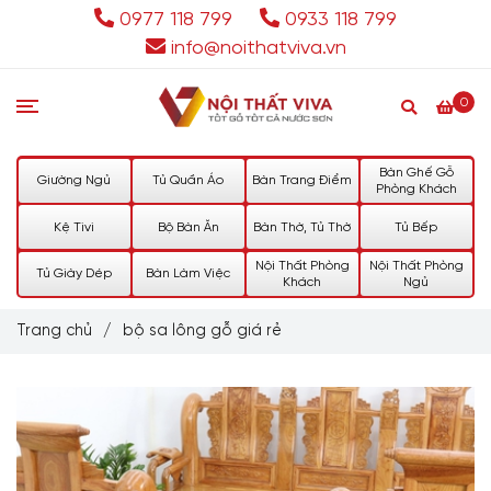
0977 118 799
0933 118 799
info@noithatviva.vn
0
Bàn Ghế Gỗ
Giường Ngủ
Tủ Quần Áo
Bàn Trang Điểm
Phòng Khách
Kệ Tivi
Bộ Bàn Ăn
Bàn Thờ, Tủ Thờ
Tủ Bếp
Nội Thất Phòng
Nội Thất Phòng
Tủ Giày Dép
Bàn Làm Việc
Khách
Ngủ
Trang chủ
/
bộ sa lông gỗ giá rẻ