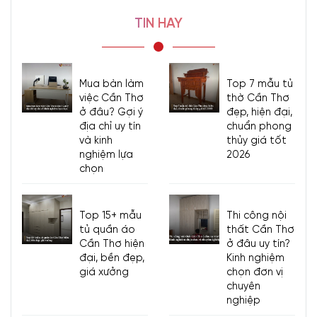
TIN HAY
Mua bàn làm
Top 7 mẫu tủ
việc Cần Thơ
thờ Cần Thơ
ở đâu? Gợi ý
đẹp, hiện đại,
địa chỉ uy tín
chuẩn phong
và kinh
thủy giá tốt
nghiệm lựa
2026
chọn
Top 15+ mẫu
Thi công nội
tủ quần áo
thất Cần Thơ
Cần Thơ hiện
ở đâu uy tín?
đại, bền đẹp,
Kinh nghiệm
giá xưởng
chọn đơn vị
chuyên
nghiệp