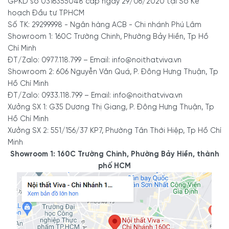
GPKD số 0316355048 cấp ngày 29/06/2020 tại Sở Kế
hoạch Đầu tư TPHCM
Số TK: 29299998 - Ngân hàng ACB - Chi nhánh Phú Lâm
Showroom 1: 160C Trường Chinh, Phường Bảy Hiền, Tp Hồ
Chí Minh
ĐT/Zalo: 0977.118.799 – Email: info@noithatviva.vn
Showroom 2: 606 Nguyễn Văn Quá, P. Đông Hưng Thuận, Tp
Hồ Chí Minh
ĐT/Zalo: 0933.118.799 – Email: info@noithatviva.vn
Xưởng SX 1: G35 Dương Thị Giang, P. Đông Hưng Thuận, Tp
Hồ Chí Minh
Xưởng SX 2: 551/156/37 KP7, Phường Tân Thới Hiệp, Tp Hồ Chí
Minh
Showroom 1: 160C Trường Chinh, Phường Bảy Hiền, thành
phố HCM