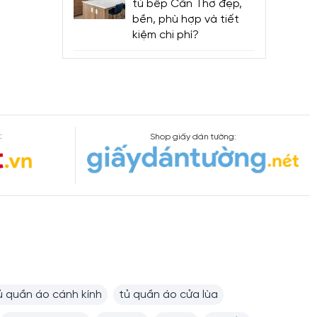
tủ bếp Cần Thơ đẹp,
bền, phù hợp và tiết
kiệm chi phí?
:
Shop giấy dán tường:
ủ quần áo cánh kính
tủ quần áo cửa lùa