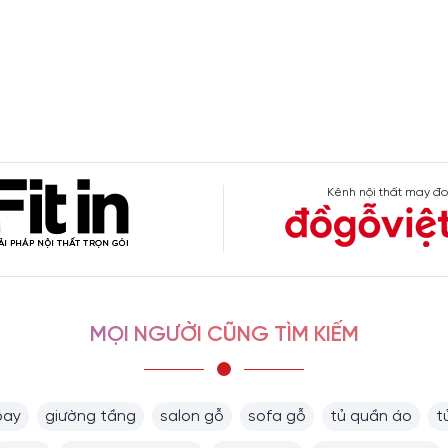
Kênh nội thất may đo
MỌI NGƯỜI CŨNG TÌM KIẾM
bay
giường tầng
salon gỗ
sofa gỗ
tủ quần áo
t