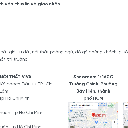
ch vận chuyển và giao nhận
ất giá ưu đãi, nội thất phòng ngủ, đồ gỗ phòng khách, giường
ất thị trường
NỘI THẤT VIVA
Showroom 1: 160C
ở Kế hoạch Đầu tư TPHCM
Trường Chinh, Phường
 Lâm
Bảy Hiền, thành
Tp Hồ Chí Minh
phố HCM
uận, Tp Hồ Chí Minh
uận, Tp Hồ Chí Minh