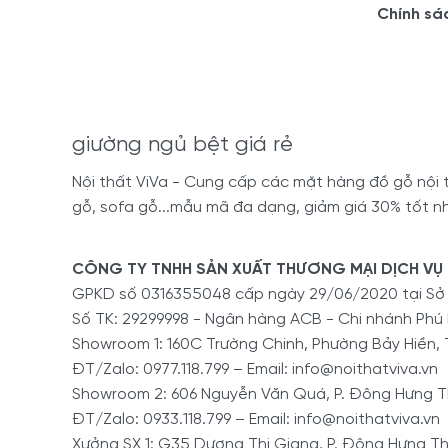
Chính sá
giường ngủ bệt giá rẻ
Nội thất ViVa - Cung cấp các mặt hàng đồ gỗ nội th
gỗ, sofa gỗ...mẫu mã đa dạng, giảm giá 30% tốt nh
CÔNG TY TNHH SẢN XUẤT THƯƠNG MẠI DỊCH VỤ 
GPKD số 0316355048 cấp ngày 29/06/2020 tại S
Số TK: 29299998 - Ngân hàng ACB - Chi nhánh Phú
Showroom 1: 160C Trường Chinh, Phường Bảy Hiền, 
ĐT/Zalo: 0977.118.799 – Email: info@noithatviva.vn
Showroom 2: 606 Nguyễn Văn Quá, P. Đông Hưng Th
ĐT/Zalo: 0933.118.799 – Email: info@noithatviva.vn
Xưởng SX 1: G35 Dương Thị Giang, P. Đông Hưng Th