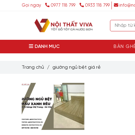
Gọi ngay
0977 118 799
0933 118 799
info@no
DANH MỤC
BÀN GH
Trang chủ
/
giường ngủ bệt giá rẻ