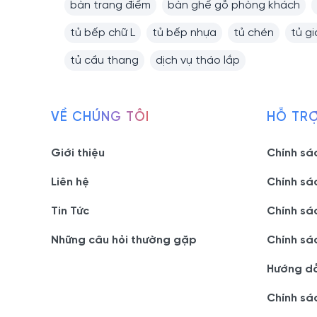
bàn trang điểm
bàn ghế gỗ phòng khách
tủ bếp chữ L
tủ bếp nhựa
tủ chén
tủ g
tủ cầu thang
dịch vụ tháo lắp
VỀ CHÚNG TÔI
HỖ TR
Giới thiệu
Chính sá
Liên hệ
Chính sá
Tin Tức
Chính sá
Những câu hỏi thường gặp
Chính sá
Hướng d
Chính sá