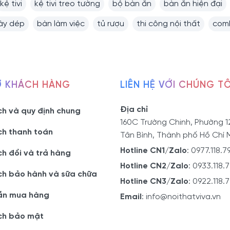
kệ tivi
kệ tivi treo tường
bộ bàn ăn
bàn ăn hiện đại
iày dép
bàn làm việc
tủ rượu
thi công nội thất
comb
Ợ KHÁCH HÀNG
LIÊN HỆ VỚI CHÚNG TÔ
Địa chỉ
ch và quy định chung
160C Trường Chinh, Phường 1
ch thanh toán
Tân Bình, Thành phố Hồ Chí 
Hotline CN1/Zalo
:
0977.118.7
ch đổi và trả hàng
Hotline CN2/Zalo
:
0933.118.
ch bảo hành và sữa chữa
Hotline CN3/Zalo
:
0922.118.
ẫn mua hàng
Email
:
info@noithatviva.vn
ch bảo mật