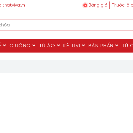
ithatviva.vn
Bảng giá
Thước lỗ 
Ế
GIƯỜNG
TỦ ÁO
KỆ TIVI
BÀN PHẤN
TỦ 