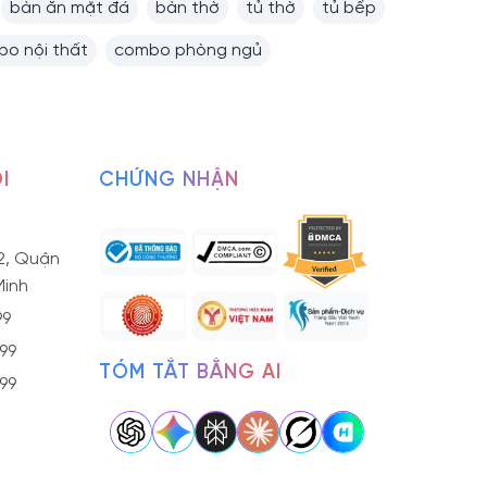
bàn ăn mặt đá
bàn thờ
tủ thờ
tủ bếp
o nội thất
combo phòng ngủ
I
CHỨNG NHẬN
2, Quận
Minh
99
799
TÓM TẮT BẰNG AI
799