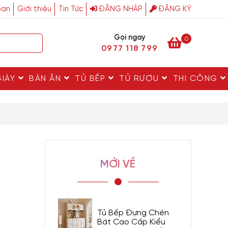
ban
Giới thiệu
Tin Tức
ĐĂNG NHẬP
ĐĂNG KÝ
Gọi ngay
0
0977 118 799
GIÀY
BÀN ĂN
TỦ BẾP
TỦ RƯỢU
THI CÔNG
MỚI VỀ
Tủ Bếp Đựng Chén
Bát Cao Cấp Kiểu