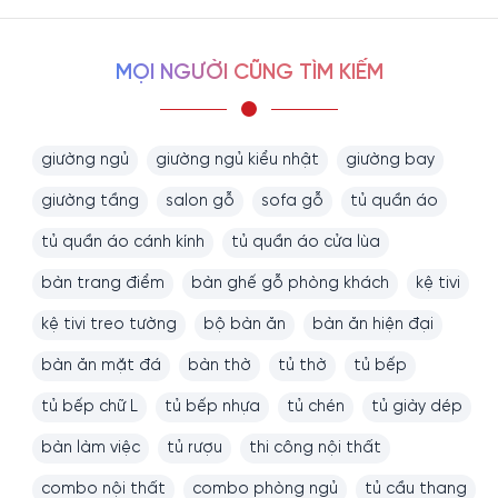
MỌI NGƯỜI CŨNG TÌM KIẾM
giường ngủ
giường ngủ kiểu nhật
giường bay
giường tầng
salon gỗ
sofa gỗ
tủ quần áo
tủ quần áo cánh kính
tủ quần áo cửa lùa
bàn trang điểm
bàn ghế gỗ phòng khách
kệ tivi
kệ tivi treo tường
bộ bàn ăn
bàn ăn hiện đại
bàn ăn mặt đá
bàn thờ
tủ thờ
tủ bếp
tủ bếp chữ L
tủ bếp nhựa
tủ chén
tủ giày dép
bàn làm việc
tủ rượu
thi công nội thất
combo nội thất
combo phòng ngủ
tủ cầu thang