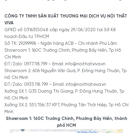
CÔNG TY TNHH SẢN XUẤT THƯƠNG MẠI DỊCH VỤ NỘI THẤT
VIVA
GPKD số 0316355048 cấp ngày 29/06/2020 tại Sở Kế
hoạch Đầu tư TPHCM
Số TK: 29299998 - Ngân hàng ACB - Chi nhánh Phú Lâm
Showroom 1: 160C Trường Chinh, Phường Bảy Hiền, Tp Hồ
Chí Minh
ĐT/Zalo: 0977.118.799 – Email: info@noithatviva.vn
Showroom 2: 606 Nguyễn Văn Quá, P. Đông Hưng Thuận, Tp
Hồ Chí Minh
ĐT/Zalo: 0933.118.799 – Email: info@noithatviva.vn
Xưởng SX 1: G35 Dương Thị Giang, P. Đông Hưng Thuận, Tp
Hồ Chí Minh
Xưởng SX 2: 551/156/37 KP7, Phường Tân Thới Hiệp, Tp Hồ Chí
Minh
Showroom 1: 160C Trường Chinh, Phường Bảy Hiền, thành
phố HCM