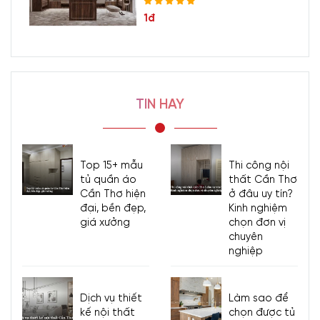
1đ
TIN HAY
Top 15+ mẫu
Thi công nội
tủ quần áo
thất Cần Thơ
Cần Thơ hiện
ở đâu uy tín?
đại, bền đẹp,
Kinh nghiệm
giá xưởng
chọn đơn vị
chuyên
nghiệp
Dịch vụ thiết
Làm sao để
kế nội thất
chọn được tủ