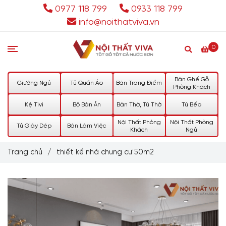
0977 118 799
0933 118 799
info@noithatviva.vn
0
Bàn Ghế Gỗ
Giường Ngủ
Tủ Quần Áo
Bàn Trang Điểm
Phòng Khách
Kệ Tivi
Bộ Bàn Ăn
Bàn Thờ, Tủ Thờ
Tủ Bếp
Nội Thất Phòng
Nội Thất Phòng
Tủ Giày Dép
Bàn Làm Việc
Khách
Ngủ
Trang chủ
/
thiết kế nhà chung cư 50m2