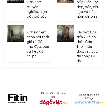
Cần Thơ
bếp Cần Thơ
chuyên
đẹp, bền, phù
nghiệp, trọn
hợp và tiết
gói, giá tốt
kiệm chi phí?
Kinh nghiệm
Chi tiết từ A
chọn nội thất
đến Z về nội
giá rẻ Cần
thất Cần
Thơ đẹp, bền
Thơ: mẫu
và tiết kiệm
đẹp, giá tốt,
chi phí
thi công uy
tín
Kênh nội thất may
Shop giấy dán
đo:
tường: