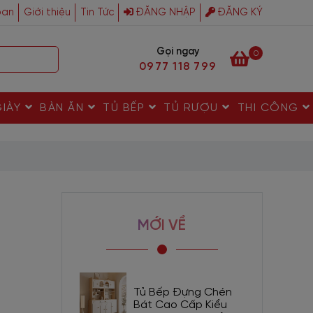
ban
Giới thiệu
Tin Tức
ĐĂNG NHẬP
ĐĂNG KÝ
Gọi ngay
0
0977 118 799
GIÀY
BÀN ĂN
TỦ BẾP
TỦ RƯỢU
THI CÔNG
MỚI VỀ
Tủ Bếp Đựng Chén
Bát Cao Cấp Kiểu