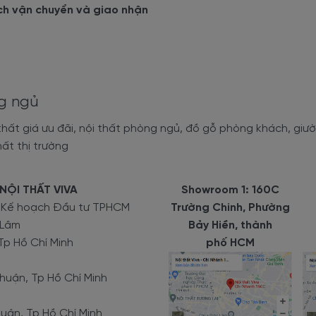
ch vận chuyển và giao nhận
ng ngủ
ất giá ưu đãi, nội thất phòng ngủ, đồ gỗ phòng khách, giường
ất thị trường
NỘI THẤT VIVA
Showroom 1: 160C
ở Kế hoạch Đầu tư TPHCM
Trường Chinh, Phường
 Lâm
Bảy Hiền, thành
Tp Hồ Chí Minh
phố HCM
uận, Tp Hồ Chí Minh
uận, Tp Hồ Chí Minh