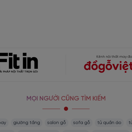
Kênh nội thất may đo
MỌI NGƯỜI CŨNG TÌM KIẾM
bay
giường tầng
salon gỗ
sofa gỗ
tủ quần áo
t