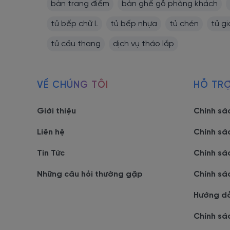
bàn trang điểm
bàn ghế gỗ phòng khách
tủ bếp chữ L
tủ bếp nhựa
tủ chén
tủ g
tủ cầu thang
dịch vụ tháo lắp
VỀ CHÚNG TÔI
HỖ TR
Giới thiệu
Chính sá
Liên hệ
Chính sá
Tin Tức
Chính sá
Những câu hỏi thường gặp
Chính sá
Hướng d
Chính sá