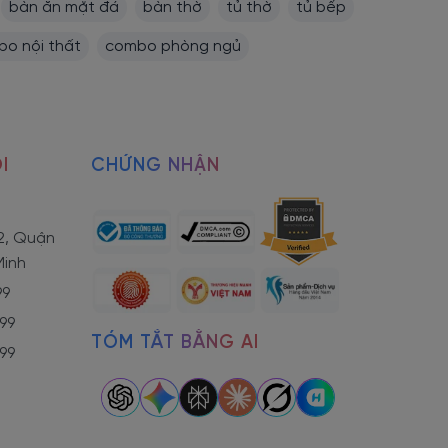
bàn ăn mặt đá
bàn thờ
tủ thờ
tủ bếp
o nội thất
combo phòng ngủ
I
CHỨNG NHẬN
2, Quận
Minh
99
799
TÓM TẮT BẰNG AI
799