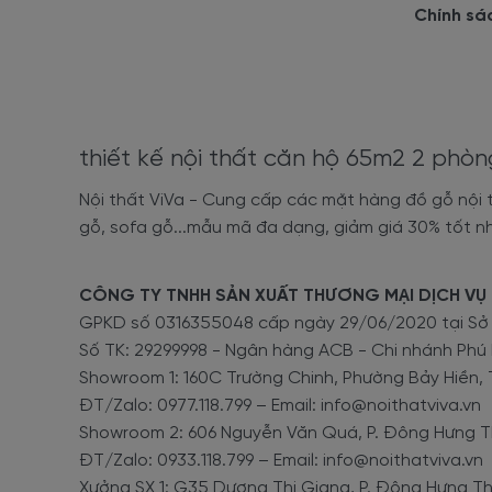
Chính sá
thiết kế nội thất căn hộ 65m2 2 phò
Nội thất ViVa - Cung cấp các mặt hàng đồ gỗ nội th
gỗ, sofa gỗ...mẫu mã đa dạng, giảm giá 30% tốt nh
CÔNG TY TNHH SẢN XUẤT THƯƠNG MẠI DỊCH VỤ 
GPKD số 0316355048 cấp ngày 29/06/2020 tại S
Số TK: 29299998 - Ngân hàng ACB - Chi nhánh Phú
Showroom 1: 160C Trường Chinh, Phường Bảy Hiền, 
ĐT/Zalo: 0977.118.799 – Email: info@noithatviva.vn
Showroom 2: 606 Nguyễn Văn Quá, P. Đông Hưng Th
ĐT/Zalo: 0933.118.799 – Email: info@noithatviva.vn
Xưởng SX 1: G35 Dương Thị Giang, P. Đông Hưng Th