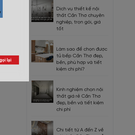
Dịch vụ thiết kế nội
thất Cần Thơ chuyên
nghiệp, trọn gói, giá
tốt
Làm sao để chọn được
tủ bếp Cần Thơ đẹp,
bền, phù hợp và tiết
kiệm chi phí?
Kinh nghiệm chọn nội
thất giá rẻ Cần Thơ
đẹp, bền và tiết kiệm
chi phí
Chi tiết từ A đến Z về