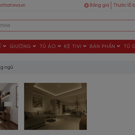
ithatviva.vn
Bảng giá
Thước lỗ 
Ế
GIƯỜNG
TỦ ÁO
KỆ TIVI
BÀN PHẤN
TỦ 
ng ngủ