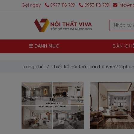
Gọi ngay
0977 118 799
0933 118 799
info@no
DANH MỤC
BÀN GH
Trang chủ
/
thiết kế nội thất căn hộ 65m2 2 phò