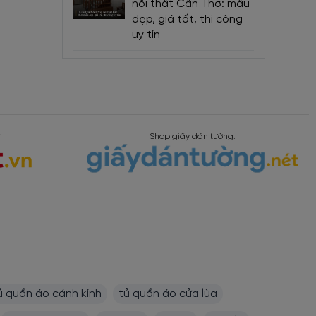
nội thất Cần Thơ: mẫu
đẹp, giá tốt, thi công
uy tín
:
Shop giấy dán tường:
ủ quần áo cánh kính
tủ quần áo cửa lùa