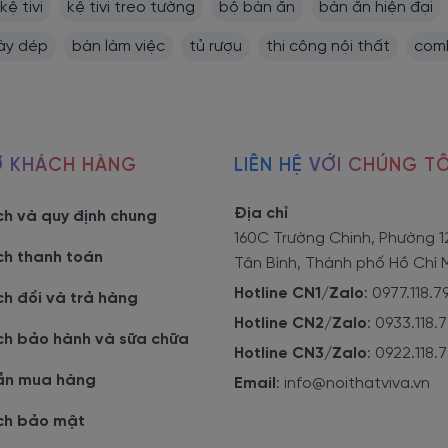
kệ tivi
kệ tivi treo tường
bộ bàn ăn
bàn ăn hiện đại
iày dép
bàn làm việc
tủ rượu
thi công nội thất
comb
Ợ KHÁCH HÀNG
LIÊN HỆ VỚI CHÚNG TÔ
Địa chỉ
ch và quy định chung
160C Trường Chinh, Phường 1
ch thanh toán
Tân Bình, Thành phố Hồ Chí 
Hotline CN1/Zalo
:
0977.118.7
ch đổi và trả hàng
Hotline CN2/Zalo
:
0933.118.
ch bảo hành và sữa chữa
Hotline CN3/Zalo
:
0922.118.
ẫn mua hàng
Email
:
info@noithatviva.vn
ch bảo mật