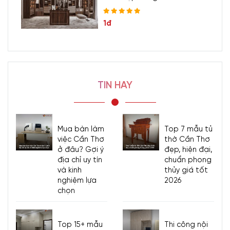
1đ
TIN HAY
Mua bàn làm
Top 7 mẫu tủ
việc Cần Thơ
thờ Cần Thơ
ở đâu? Gợi ý
đẹp, hiện đại,
địa chỉ uy tín
chuẩn phong
và kinh
thủy giá tốt
nghiệm lựa
2026
chọn
Top 15+ mẫu
Thi công nội