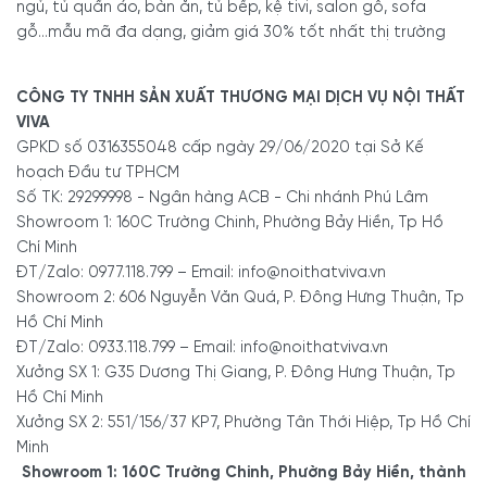
ngủ, tủ quần áo, bàn ăn, tủ bếp, kệ tivi, salon gỗ, sofa
gỗ...mẫu mã đa dạng, giảm giá 30% tốt nhất thị trường
CÔNG TY TNHH SẢN XUẤT THƯƠNG MẠI DỊCH VỤ NỘI THẤT
VIVA
GPKD số 0316355048 cấp ngày 29/06/2020 tại Sở Kế
hoạch Đầu tư TPHCM
Số TK: 29299998 - Ngân hàng ACB - Chi nhánh Phú Lâm
Showroom 1: 160C Trường Chinh, Phường Bảy Hiền, Tp Hồ
Chí Minh
ĐT/Zalo: 0977.118.799 – Email: info@noithatviva.vn
Showroom 2: 606 Nguyễn Văn Quá, P. Đông Hưng Thuận, Tp
Hồ Chí Minh
ĐT/Zalo: 0933.118.799 – Email: info@noithatviva.vn
Xưởng SX 1: G35 Dương Thị Giang, P. Đông Hưng Thuận, Tp
Hồ Chí Minh
Xưởng SX 2: 551/156/37 KP7, Phường Tân Thới Hiệp, Tp Hồ Chí
Minh
Showroom 1: 160C Trường Chinh, Phường Bảy Hiền, thành