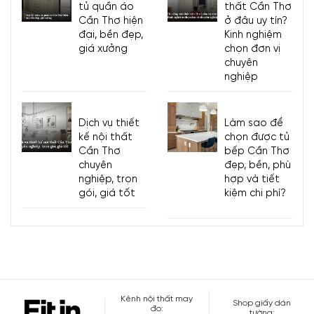
tủ quần áo
thất Cần Thơ
Cần Thơ hiện
ở đâu uy tín?
đại, bền đẹp,
Kinh nghiệm
giá xưởng
chọn đơn vị
chuyên
nghiệp
Dịch vụ thiết
Làm sao để
kế nội thất
chọn được tủ
Cần Thơ
bếp Cần Thơ
chuyên
đẹp, bền, phù
nghiệp, trọn
hợp và tiết
gói, giá tốt
kiệm chi phí?
Kênh nội thất may
Shop giấy dán
đo:
tường: