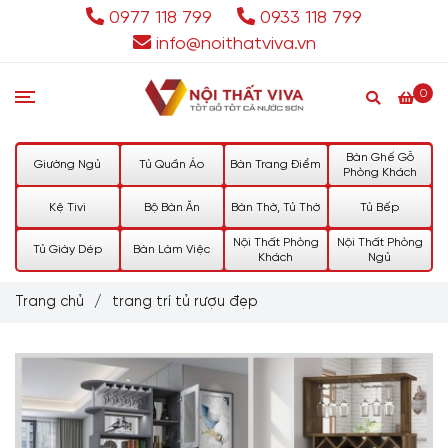
0977 118 799
0933 118 799
info@noithatviva.vn
0
Bàn Ghế Gỗ
Giường Ngủ
Tủ Quần Áo
Bàn Trang Điểm
Phòng Khách
Kệ Tivi
Bộ Bàn Ăn
Bàn Thờ, Tủ Thờ
Tủ Bếp
Nội Thất Phòng
Nội Thất Phòng
Tủ Giày Dép
Bàn Làm Việc
Khách
Ngủ
Trang chủ
/
trang trí tủ rượu đẹp