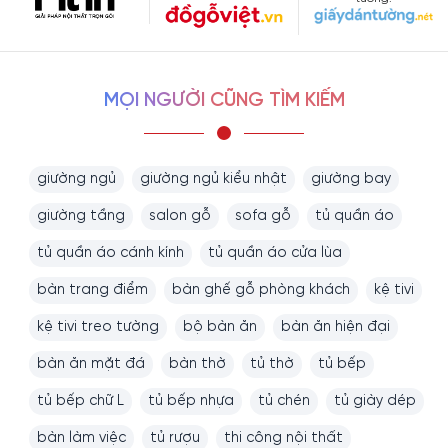
MỌI NGƯỜI CŨNG TÌM KIẾM
giường ngủ
giường ngủ kiểu nhật
giường bay
giường tầng
salon gỗ
sofa gỗ
tủ quần áo
tủ quần áo cánh kính
tủ quần áo cửa lùa
bàn trang điểm
bàn ghế gỗ phòng khách
kệ tivi
kệ tivi treo tường
bộ bàn ăn
bàn ăn hiện đại
bàn ăn mặt đá
bàn thờ
tủ thờ
tủ bếp
tủ bếp chữ L
tủ bếp nhựa
tủ chén
tủ giày dép
bàn làm việc
tủ rượu
thi công nội thất