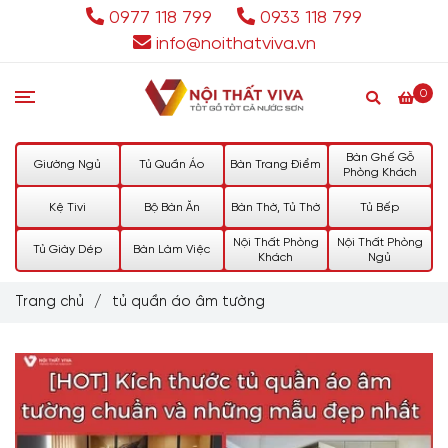
0977 118 799
0933 118 799
info@noithatviva.vn
0
Bàn Ghế Gỗ
Giường Ngủ
Tủ Quần Áo
Bàn Trang Điểm
Phòng Khách
Kệ Tivi
Bộ Bàn Ăn
Bàn Thờ, Tủ Thờ
Tủ Bếp
Nội Thất Phòng
Nội Thất Phòng
Tủ Giày Dép
Bàn Làm Việc
Khách
Ngủ
Trang chủ
/
tủ quần áo âm tường