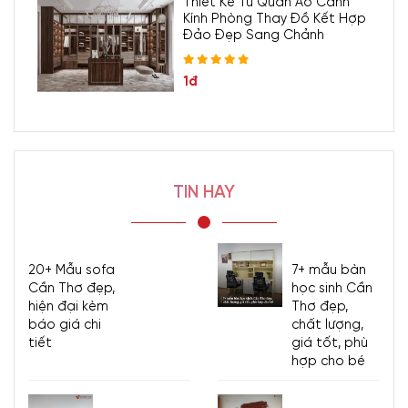
Thiết Kế Tủ Quần Áo Cánh
Kính Phòng Thay Đồ Kết Hợp
Đảo Đẹp Sang Chảnh
1đ
TIN HAY
20+ Mẫu sofa
7+ mẫu bàn
Cần Thơ đẹp,
học sinh Cần
hiện đại kèm
Thơ đẹp,
báo giá chi
chất lượng,
tiết
giá tốt, phù
hợp cho bé