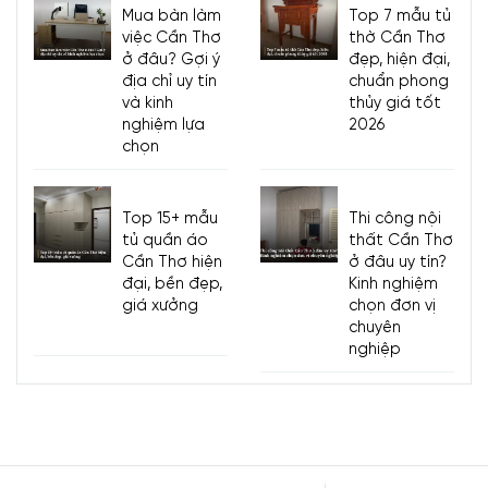
Mua bàn làm
Top 7 mẫu tủ
việc Cần Thơ
thờ Cần Thơ
ở đâu? Gợi ý
đẹp, hiện đại,
địa chỉ uy tín
chuẩn phong
và kinh
thủy giá tốt
nghiệm lựa
2026
chọn
Top 15+ mẫu
Thi công nội
tủ quần áo
thất Cần Thơ
Cần Thơ hiện
ở đâu uy tín?
đại, bền đẹp,
Kinh nghiệm
giá xưởng
chọn đơn vị
chuyên
nghiệp