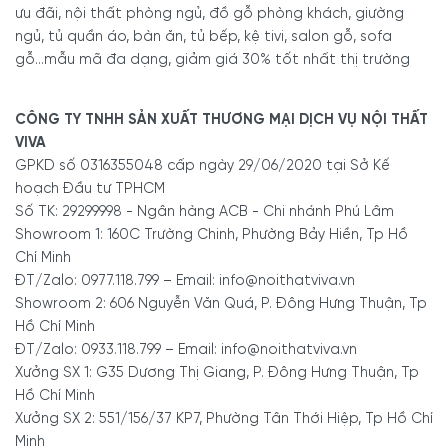
ưu đãi, nội thất phòng ngủ, đồ gỗ phòng khách, giường
ngủ, tủ quần áo, bàn ăn, tủ bếp, kệ tivi, salon gỗ, sofa
gỗ...mẫu mã đa dạng, giảm giá 30% tốt nhất thị trường
CÔNG TY TNHH SẢN XUẤT THƯƠNG MẠI DỊCH VỤ NỘI THẤT
VIVA
GPKD số 0316355048 cấp ngày 29/06/2020 tại Sở Kế
hoạch Đầu tư TPHCM
Số TK: 29299998 - Ngân hàng ACB - Chi nhánh Phú Lâm
Showroom 1: 160C Trường Chinh, Phường Bảy Hiền, Tp Hồ
Chí Minh
ĐT/Zalo: 0977.118.799 – Email: info@noithatviva.vn
Showroom 2: 606 Nguyễn Văn Quá, P. Đông Hưng Thuận, Tp
Hồ Chí Minh
ĐT/Zalo: 0933.118.799 – Email: info@noithatviva.vn
Xưởng SX 1: G35 Dương Thị Giang, P. Đông Hưng Thuận, Tp
Hồ Chí Minh
Xưởng SX 2: 551/156/37 KP7, Phường Tân Thới Hiệp, Tp Hồ Chí
Minh