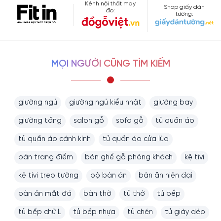
Kênh nội thất may
Shop giấy dán
đo:
tường:
MỌI NGƯỜI CŨNG TÌM KIẾM
giường ngủ
giường ngủ kiểu nhật
giường bay
giường tầng
salon gỗ
sofa gỗ
tủ quần áo
tủ quần áo cánh kính
tủ quần áo cửa lùa
bàn trang điểm
bàn ghế gỗ phòng khách
kệ tivi
kệ tivi treo tường
bộ bàn ăn
bàn ăn hiện đại
bàn ăn mặt đá
bàn thờ
tủ thờ
tủ bếp
tủ bếp chữ L
tủ bếp nhựa
tủ chén
tủ giày dép