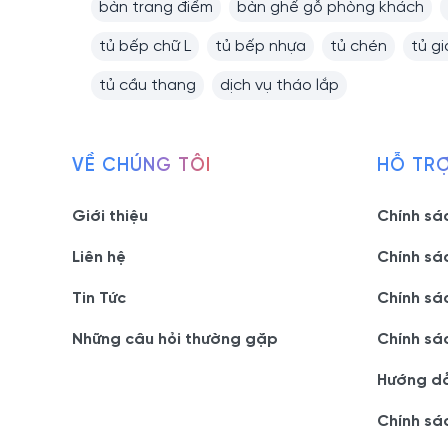
bàn trang điểm
bàn ghế gỗ phòng khách
tủ bếp chữ L
tủ bếp nhựa
tủ chén
tủ g
tủ cầu thang
dịch vụ tháo lắp
VỀ CHÚNG TÔI
HỖ TR
Giới thiệu
Chính sá
Liên hệ
Chính sá
Tin Tức
Chính sá
Những câu hỏi thường gặp
Chính sá
Hướng d
Chính sá