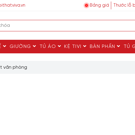
ithatviva.vn
Bảng giá
Thước lỗ 
Ế
GIƯỜNG
TỦ ÁO
KỆ TIVI
BÀN PHẤN
TỦ 
ất văn phòng