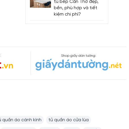
tủ bếp Cần Thơ đẹp,
bền, phù hợp và tiết
kiệm chi phí?
:
Shop giấy dán tường:
ủ quần áo cánh kính
tủ quần áo cửa lùa