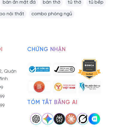
bàn ăn mặt đá
bàn thờ
tủ thờ
tủ bếp
o nội thất
combo phòng ngủ
I
CHỨNG NHẬN
2, Quận
Minh
99
799
TÓM TẮT BẰNG AI
799