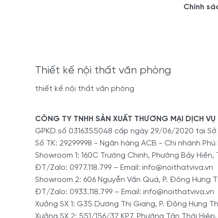
Chính sá
Thiết kế nội thất văn phòng
thiết kế nội thất văn phòng
CÔNG TY TNHH SẢN XUẤT THƯƠNG MẠI DỊCH VỤ 
GPKD số 0316355048 cấp ngày 29/06/2020 tại S
Số TK: 29299998 - Ngân hàng ACB - Chi nhánh Phú
Showroom 1: 160C Trường Chinh, Phường Bảy Hiền, 
ĐT/Zalo: 0977.118.799 – Email: info@noithatviva.vn
Showroom 2: 606 Nguyễn Văn Quá, P. Đông Hưng Th
ĐT/Zalo: 0933.118.799 – Email: info@noithatviva.vn
Xưởng SX 1: G35 Dương Thị Giang, P. Đông Hưng Th
Xưởng SX 2: 551/156/37 KP7, Phường Tân Thới Hiệp,