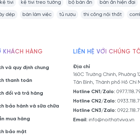
kệ tivi
kệ tivi treo tường
bộ bàn ăn
bàn ăn hiện đại
iày dép
bàn làm việc
tủ rượu
thi công nội thất
comb
Ợ KHÁCH HÀNG
LIÊN HỆ VỚI CHÚNG TÔ
Địa chỉ
ch và quy định chung
160C Trường Chinh, Phường 1
ch thanh toán
Tân Bình, Thành phố Hồ Chí 
Hotline CN1/Zalo
:
0977.118.7
ch đổi và trả hàng
Hotline CN2/Zalo
:
0933.118.
ch bảo hành và sữa chữa
Hotline CN3/Zalo
:
0922.118.
ẫn mua hàng
Email
:
info@noithatviva.vn
ch bảo mật