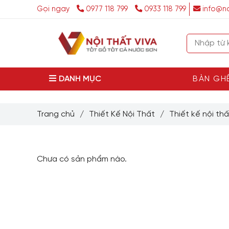
Gọi ngay
0977 118 799
0933 118 799
info@no
DANH MỤC
BÀN GH
Trang chủ
/
Thiết Kế Nội Thất
/
Thiết kế nội th
Chưa có sản phẩm nào.