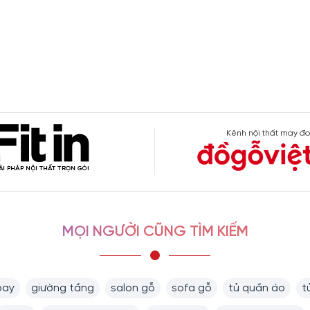
Kênh nội thất may đo
MỌI NGƯỜI CŨNG TÌM KIẾM
bay
giường tầng
salon gỗ
sofa gỗ
tủ quần áo
t