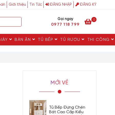
ban
Giới thiệu
Tin Tức
ĐĂNG NHẬP
ĐĂNG KÝ
Gọi ngay
0
0977 118 799
GIÀY
BÀN ĂN
TỦ BẾP
TỦ RƯỢU
THI CÔNG
MỚI VỀ
Tủ Bếp Đựng Chén
Bát Cao Cấp Kiểu