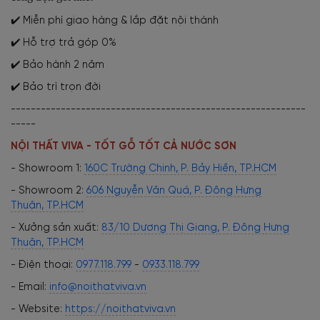
✔️ Miễn phí giao hàng & lắp đặt nội thành
✔️ Hỗ trợ trả góp 0%
✔️ Bảo hành 2 năm
✔️ Bảo trì trọn đời
-----------------------------------------------------------
-----
NỘI THẤT VIVA - TỐT GỖ TỐT CẢ NƯỚC SƠN
- Showroom 1:
160C Trường Chinh, P. Bảy Hiền, TP.HCM
- Showroom 2:
606 Nguyễn Văn Quá, P. Đông Hưng
Thuận, TP.HCM
- Xưởng sản xuất:
83/10 Dương Thị Giang, P. Đông Hưng
Thuận, TP.HCM
- Điện thoại:
0977.118.799
-
0933.118.799
- Email:
info@noithatviva.vn
- Website:
https://noithatviva.vn