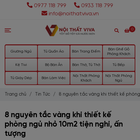
0977 118 799
0933 118 799
info@noithatviva.vn
0
Bàn Ghế Gỗ
Giường Ngủ
Tủ Quần Áo
Bàn Trang Điểm
Phòng Khách
Kệ Tivi
Bộ Bàn Ăn
Bàn Thờ, Tủ Thờ
Tủ Bếp
Nội Thất Phòng
Nội Thất Phòng
Tủ Giày Dép
Bàn Làm Việc
Khách
Ngủ
Trang chủ
/
Tin Tức
/
8 nguyên tắc vàng khi thiết kế phòng
8 nguyên tắc vàng khi thiết kế
phòng ngủ nhỏ 10m2 tiện nghi, ấn
tượng