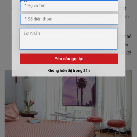
Sơn tường màu sáng: Màu tường sáng sẽ phản chiếu ánh
sáng tốt hơn. Khiến cho tổng thể căn phòng trông rộng rãi
hơn.
Tận dụng ánh sáng gián tiếp: Trong thiết kế phòng ngủ nhỏ
10m2 không có cửa sổ lớn, có thể sử dụng những vật liệu
phản chiếu ánh sáng như gương kim loại. Sẽ dùng được để
đưa ánh sáng vào từ các phòng khác.