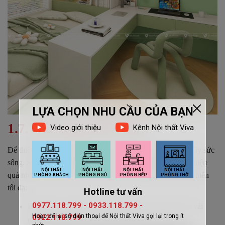
1.7. Tận dụng ánh sáng
Để thiết kế phòng ngủ nhỏ 10m2 rộng rãi, thoáng mát và đầy sức
sống. Sử dụng ánh sáng tự nhiên là một trong những cách hiệu
quả nhất. Sau đây là một số cách để tận dụng ánh sáng tự nhiên
tối đa:
Dùng rèm cửa mỏng, nhẹ: Chất liệu rèm cửa làm từ vải
mỏng, nhẹ sẽ giúp ánh sáng dễ dàng xuyên qua.