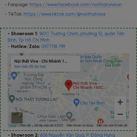
- Fanpage:
https://www.facebook.com/noithatviva.vn
- TikTok:
https://www.tiktok.com/@noithatviva
- Showroom 1:
160C Trường Chinh, phường 12, quận Tân
Bình, Tp Hồ Chí Minh
-
Hotline/Zalo:
0977.118.799
- Showroom 2:
606 Nguyễn Văn Quá, P. Đông Hưng